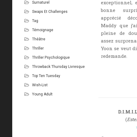
exceptionnel, 
Surnaturel
bonne surpri
Swaps Et Challenges
apprécié déco
Tag
Maddy que j’a
Témoignage
pleine de dou
Théâtre
assez surprenan
Yoon se veut di
Thriller
redemande.
Thriller Psychologique
Throwback Thursday Livresque
Top Ten Tuesday
Wish-List
Young Adult
D.I.M.I.
(
Este