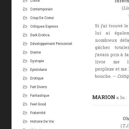
Infern
Conte
(
Li
Contemporain
Coup De Coeur
Si j’ai trouvé le
Critiques Express
lui ai égale
Dark Erotica
nombreux défa
Développement Personnel
gâcher total
Drame
j’avais pris à fa
livre me la
Dystopie
perplexe et me 
Epistolaire
bouche. —
Criti
Erotique
Fait Divers
Fantastique
MARION
a lu :
Feel Good
Fraternité
Oh
Histoire De Vie
(
T.J