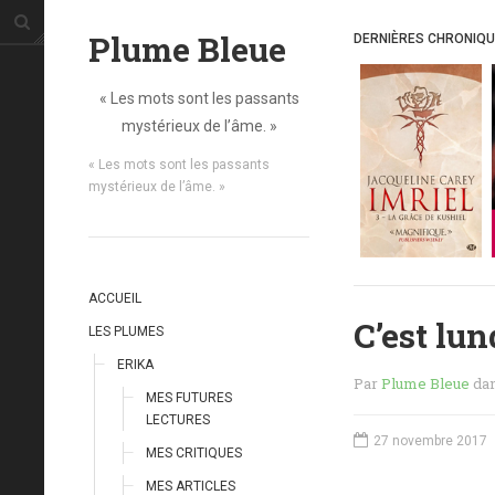
Plume Bleue
DERNIÈRES CHRONIQ
« Les mots sont les passants
mystérieux de l’âme. »
« Les mots sont les passants
mystérieux de l’âme. »
ACCUEIL
C’est lun
LES PLUMES
ERIKA
Par
Plume Bleue
da
MES FUTURES
LECTURES
27 novembre 2017
MES CRITIQUES
MES ARTICLES