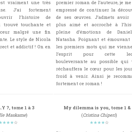
est vraiment une très
premier roman de l’auteure, je me
se. J’ai fortement
empressé de continuer la décou
uvrir l’histoire de
de ses œuvres. J’admets avoir 
i trouvé touchante et
plus aimé et accroché à l’hist
ceur malgré une fin
pleine d’émotions de Danie
te. Le style de Nicola
Natasha. Poignant et émouvant 
rect et addictif ! On en
les premiers mots qui me vienn
l’esprit pour cette lec
bouleversante au possible qui 
réchauffera le cœur pour les jou
froid à venir. Ainsi je recomm
fortement ce roman !
L.Y ?, tome 1 à 3
My dilemma is you, tome 1 &
lle Maskame
)
(
Cristina Chiperi
)
★★★★
☆
★★★★
☆