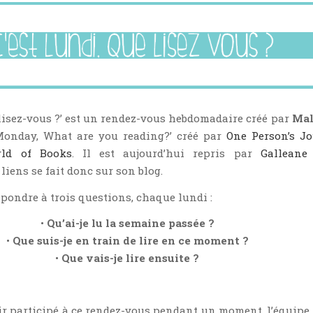
e lisez-vous ?’ est un rendez-vous hebdomadaire créé par
Mal
s Monday, What are you reading?’ créé par
One Person’s J
ld of Books
. Il est aujourd’hui repris par
Galleane
 liens se fait donc sur son blog.
épondre à trois questions, chaque lundi :
•
Qu’ai-je lu la semaine passée ?
•
Que suis-je en train de lire en ce moment ?
•
Que vais-je lire ensuite ?
ir participé à ce rendez-vous pendant un moment, l’équipe 