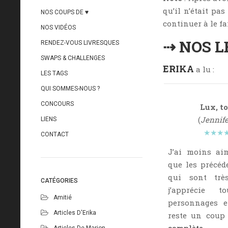
qu’il n’était pa
NOS COUPS DE ♥
continuer à le f
NOS VIDÉOS
⇢ NOS L
RENDEZ-VOUS LIVRESQUES
SWAPS & CHALLENGES
ERIKA
a lu :
LES TAGS
QUI SOMMES-NOUS ?
CONCOURS
Lux, to
(
Jennife
LIENS
★★★
CONTACT
J’ai moins ai
que les précéd
qui sont trè
CATÉGORIES
j’apprécie t
Amitié
personnages et
Articles D'Erika
reste un coup
Articles De Marion