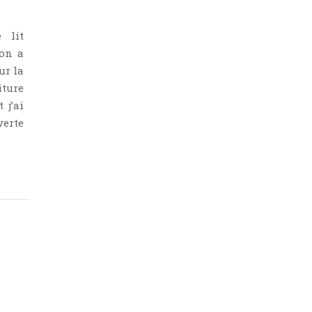
 lit
 on a
ur la
iture
 j’ai
verte