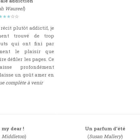
ale addiction
ah Waureel
)
★★★
☆☆
 récit plutôt addictif, je
ment trouvé de trop
uts qui ont fini par
ement le plaisir que
ire défiler les pages. Ce
isse profondément
laisse un goût amer en
que complète à venir
 my dear !
Un parfum d’été
. Middleton
)
(
Susan Mallery
)