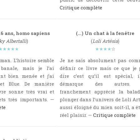
Critique complète
16 ans, homo sapiens
(…) Un chat à la fenêtre
y Albertalli
)
(
Loli Artésia
)
★★★★★
★★★★
☆
oman. L’histoire semble
Je ne sais absolument pas com
 banale, mais je l’ai
définir ce livre mais ce que je
nt bien menée et j’ai
dire c’est qu’il est spécial, 
et Blue. De manière
démarque des autres. J
vre sonne très vrai et
franchement apprécié la balad
ets très importants. —
plonger dans l’univers de Loli Art
ète
aussi éloigné du mien soit-il, a é
réel plaisir. —
Critique complète