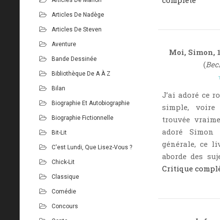
complète
Articles De Nadège
Articles De Steven
Aventure
Moi, Simon, 
Bande Dessinée
(
Beck
Bibliothèque De A À Z
Bilan
J’ai adoré ce r
Biographie Et Autobiographie
simple, voire
Biographie Fictionnelle
trouvée vraime
adoré Simon 
Bit-Lit
générale, ce li
C'est Lundi, Que Lisez-Vous ?
aborde des suj
Chick-Lit
Critique compl
Classique
Comédie
Concours