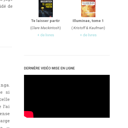
idé de
Te laisser partir
Illuminae, tome 1
(
Clare Mackintosh
)
(
Kristoff & Kaufman
)
+ de livres
+ de livres
DERNIÈRE VIDÉO MISE EN LIGNE
nga.
me si
celle
 l’ai
pense
arge
re. —