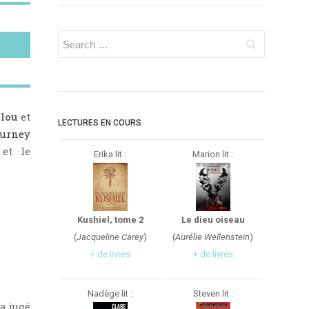
lou
et
LECTURES EN COURS
ourney
et le
Erika lit :
Marion lit :
Kushiel, tome 2
Le dieu oiseau
(
Jacqueline Carey
)
(
Aurélie Wellenstein
)
+ de livres
+ de livres
Nadège lit :
Steven lit :
a jugé