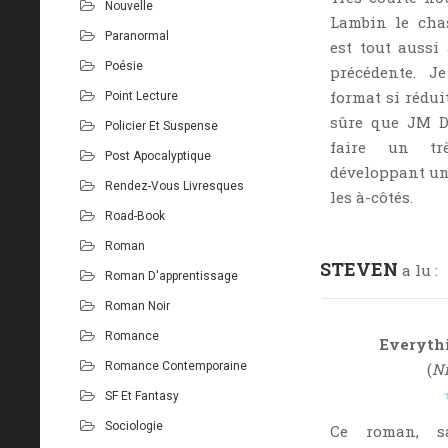
Nouvelle
Lambin le cha
Paranormal
est tout aussi 
Poésie
précédente. J
format si rédui
Point Lecture
sûre que JM D
Policier Et Suspense
faire un t
Post Apocalyptique
développant un 
Rendez-Vous Livresques
les à-côtés.
Road-Book
Roman
STEVEN
a lu :
Roman D'apprentissage
Roman Noir
Romance
Everyth
Romance Contemporaine
(
Ni
SF Et Fantasy
Sociologie
Ce roman, sa