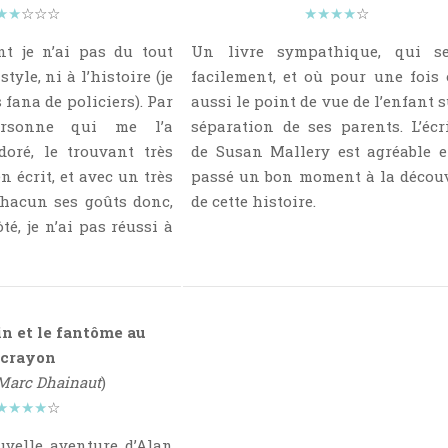
★★
☆☆☆
★★★★
☆
t je n’ai pas du tout
Un livre sympathique, qui se
tyle, ni à l’histoire (je
facilement, et où pour une fois
 fana de policiers). Par
aussi le point de vue de l’enfant s
ersonne qui me l’a
séparation de ses parents. L’écr
doré, le trouvant très
de Susan Mallery est agréable et
en écrit, et avec un très
passé un bon moment à la décou
hacun ses goûts donc,
de cette histoire.
é, je n’ai pas réussi à
n et le fantôme au
crayon
Marc Dhainaut
)
★★★★
☆
uvelle aventure d’Alan