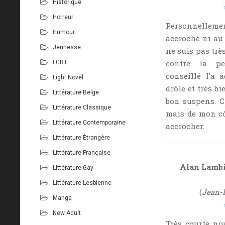
Historique
Horreur
Personnellemen
Humour
accroché ni au s
Jeunesse
ne suis pas très
contre la p
LGBT
conseillé l’a a
Light Novel
drôle et très bi
Littérature Belge
bon suspens. C
Littérature Classique
mais de mon côt
Littérature Contemporaine
accrocher.
Littérature Étrangère
Littérature Française
Alan Lambi
Littérature Gay
Littérature Lesbienne
(
Jean-
Manga
New Adult
Très courte no