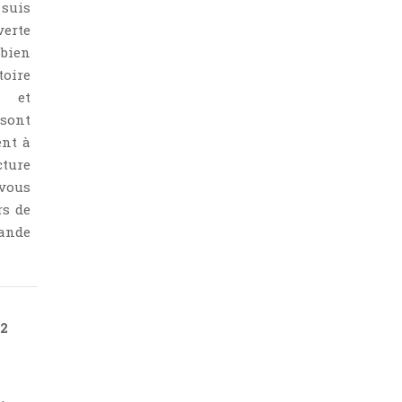
 suis
verte
bien
oire
l et
sont
ent à
ture
vous
rs de
ande
 2