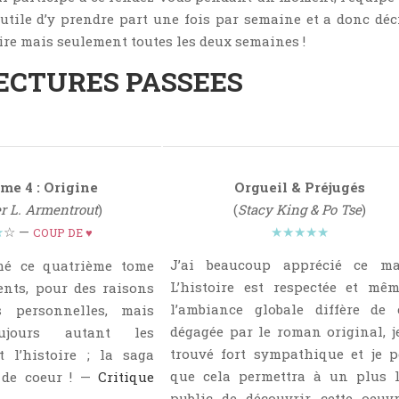
s utile d’y prendre part une fois par semaine et a donc déc
aire mais seulement toutes les deux semaines !
ECTURES PASSEES
me 4 : Origine
Orgueil & Préjugés
r L. Armentrout
)
(
Stacy King & Po Tse
)
★
☆ —
★★★★★
COUP DE ♥
J’ai beaucoup apprécié ce ma
mé ce quatrième tome
L’histoire est respectée et mê
ents, pour des raisons
l’ambiance globale diffère de 
s personnelles, mais
dégagée par le roman original, je
oujours autant les
trouvé fort sympathique et je 
 l’histoire ; la saga
que cela permettra à un plus l
 de coeur ! —
Critique
public de découvrir cette oeuv