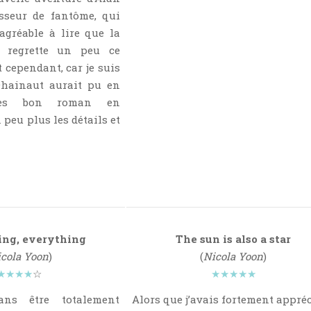
sseur de fantôme, qui
agréable à lire que la
e regrette un peu ce
t cependant, car je suis
hainaut aurait pu en
rès bon roman en
peu plus les détails et
ing, everything
The sun is also a star
cola Yoon
)
(
Nicola Yoon
)
★★★★
☆
★★★★★
ns être totalement
Alors que j’avais fortement appréc