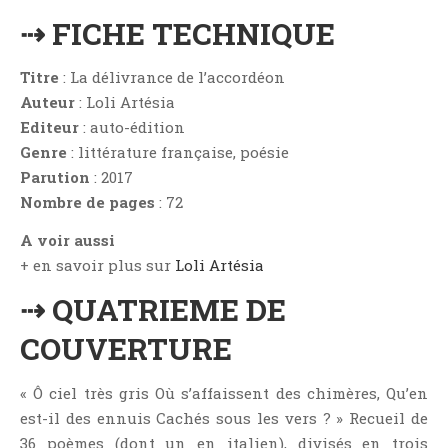
Critiques Express
⇢ FICHE TECHNIQUE
Dark Erotica
Développement Personnel
Titre
: La délivrance de l’accordéon
Drame
Auteur
: Loli Artésia
Editeur
: auto-édition
Dystopie
Genre
: littérature française, poésie
Epistolaire
Parution
: 2017
Erotique
Nombre de pages
: 72
Fait Divers
A voir aussi
Fantastique
+ en savoir plus sur
Loli Artésia
Feel Good
⇢ QUATRIEME DE
Fraternité
COUVERTURE
Histoire De Vie
Historique
« Ô ciel très gris Où s’affaissent des chimères, Qu’en
Horreur
est-il des ennuis Cachés sous les vers ? » Recueil de
Humour
36 poèmes (dont un en italien), divisés en trois