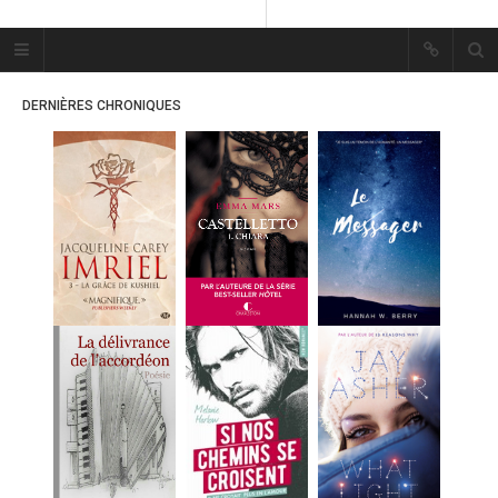
Plume Bleue
« Les mots sont les passants
DERNIÈRES CHRONIQUES
mystérieux de l’âme. »
« Les mots sont les passants
mystérieux de l’âme. »
ACCUEIL
LES PLUMES
ERIKA
MES FUTURES
LECTURES
MES CRITIQUES
MES ARTICLES
MARION