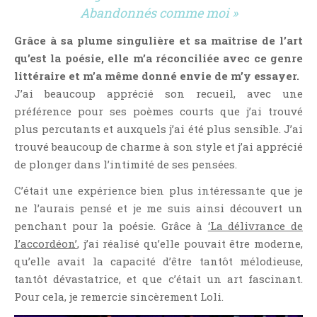
Témoignage
Abandonnés comme moi »
Théâtre
Grâce à sa plume singulière et sa maîtrise de l’art
Thriller
qu’est la poésie, elle m’a réconciliée avec ce genre
Thriller Psychologique
littéraire et m’a même donné envie de m’y essayer.
J’ai beaucoup apprécié son recueil, avec une
Throwback Thursday Livresque
préférence pour ses poèmes courts que j’ai trouvé
Top Ten Tuesday
plus percutants et auxquels j’ai été plus sensible. J’ai
Wish-List
trouvé beaucoup de charme à son style et j’ai apprécié
Young Adult
de plonger dans l’intimité de ses pensées.
C’était une expérience bien plus intéressante que je
ne l’aurais pensé et je me suis ainsi découvert un
penchant pour la poésie. Grâce à
‘La délivrance de
l’accordéon’
, j’ai réalisé qu’elle pouvait être moderne,
qu’elle avait la capacité d’être tantôt mélodieuse,
tantôt dévastatrice, et que c’était un art fascinant.
Pour cela, je remercie sincèrement Loli.