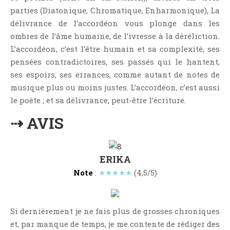
Jeunesse
parties (Diatonique, Chromatique, Enharmonique), La
LGBT
délivrance de l’accordéon vous plonge dans les
ombres de l’âme humaine, de l’ivresse à la déréliction.
Light Novel
L’accordéon, c’est l’être humain et sa complexité, ses
Littérature Belge
pensées contradictoires, ses passés qui le hantent,
Littérature Classique
ses espoirs, ses errances, comme autant de notes de
Littérature Contemporaine
musique plus ou moins justes. L’accordéon, c’est aussi
Littérature Étrangère
le poète ; et sa délivrance, peut-être l’écriture.
Littérature Française
⇢ AVIS
Littérature Gay
Littérature Lesbienne
ERIKA
Manga
Note
:
★★★★★
(4,5/5)
New Adult
Nouvelle
Paranormal
Si dernièrement je ne fais plus de grosses chroniques
Poésie
et, par manque de temps, je me contente de rédiger des