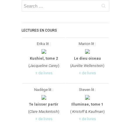
LECTURES EN COURS
Erika lit :
Marion lit :
Kushiel, tome 2
Le dieu oiseau
(
Jacqueline Carey
)
(
Aurélie Wellenstein
)
+ de livres
+ de livres
Nadège lit :
Steven lit :
Te laisser partir
Illuminae, tome 1
(
Clare Mackintosh
)
(
Kristoff & Kaufman
)
+ de livres
+ de livres