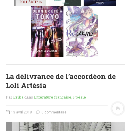
MES FUTURES
LECTURES
MES CRITIQUES
MES ARTICLES
NADÈGE
MES FUTURES
LECTURES
MES CRITIQUES
MES ARTICLES
La délivrance de l’accordéon de
STEVEN
Loli Artésia
MES FUTURES
LECTURES
Par
Erika
dans
Littérature française
,
Poésie
MES CRITIQUES
MES ARTICLES
13 avril 2018
0 commentaire
NOS CRITIQUES
NOS COUPS DE ♥