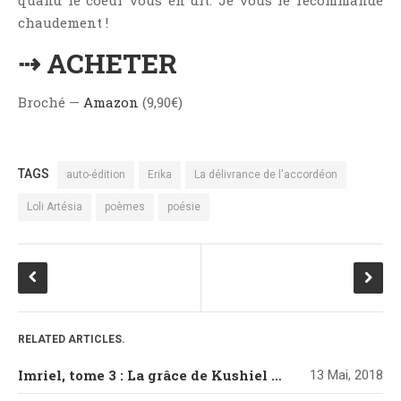
quand le coeur vous en dit. Je vous le recommande
chaudement !
⇢ ACHETER
Broché —
Amazon
(9,90€)
TAGS
auto-édition
Erika
La délivrance de l'accordéon
Loli Artésia
poèmes
poésie
RELATED ARTICLES.
Imriel, tome 3 : La grâce de Kushiel de Jacqueline Carey
13 Mai, 2018