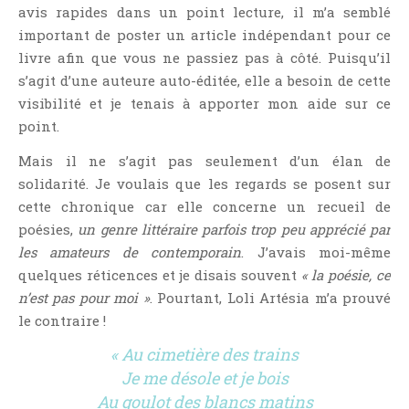
avis rapides dans un point lecture, il m’a semblé
Point Lecture
important de poster un article indépendant pour ce
Policier Et Suspense
livre afin que vous ne passiez pas à côté. Puisqu’il
Post Apocalyptique
s’agit d’une auteure auto-éditée, elle a besoin de cette
Rendez-Vous Livresques
visibilité et je tenais à apporter mon aide sur ce
Road-Book
point.
Roman
Mais il ne s’agit pas seulement d’un élan de
Roman D'apprentissage
solidarité. Je voulais que les regards se posent sur
Roman Noir
cette chronique car elle concerne un recueil de
poésies,
un genre littéraire parfois trop peu apprécié par
Romance
les amateurs de contemporain
. J’avais moi-même
Romance Contemporaine
quelques réticences et je disais souvent
« la poésie, ce
SF Et Fantasy
n’est pas pour moi »
. Pourtant, Loli Artésia m’a prouvé
Sociologie
le contraire !
Surnaturel
« Au cimetière des trains
Swaps Et Challenges
Je me désole et je bois
Tag
Au goulot des blancs matins