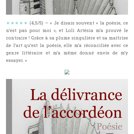
NOS VIDÉOS
RENDEZ-VOUS LIVRESQUES
SWAPS & CHALLENGES
★★★★★
(4,5/5) — « Je disais souvent « la poésie, ce
n’est pas pour moi », et Loli Artésia m’a prouvé le
LES TAGS
contraire ! Grâce à sa plume singulière et sa maîtrise
QUI SOMMES-NOUS ?
de l’art qu’est la poésie, elle m’a réconciliée avec ce
CONCOURS
genre littéraire et m’a même donné envie de m’y
LIENS
essayer. »
CONTACT
CATÉGORIES
Amitié
Articles D'Erika
Articles De Marion
Articles De Nadège
Articles De Steven