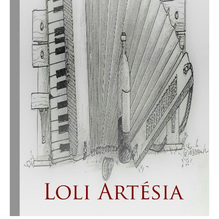
Aventure
Bande Dessinée
Bibliothèque De A À Z
Bilan
Biographie Et Autobiographie
Biographie Fictionnelle
Bit-Lit
C'est Lundi, Que Lisez-Vous ?
Chick-Lit
Classique
Comédie
Concours
Conte
Contemporain
Coup De Coeur