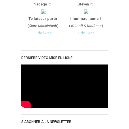
Nadège lit :
Steven lit :
Te laisser partir
Illuminae, tome 1
(
Clare Mackintosh
)
(
Kristoff & Kaufman
)
+ de livres
+ de livres
DERNIÈRE VIDÉO MISE EN LIGNE
S’ABONNER À LA NEWSLETTER