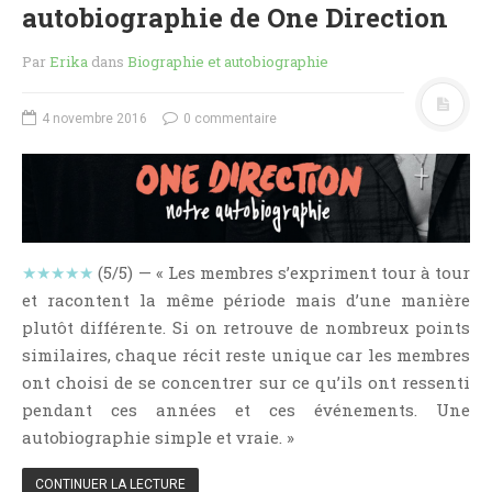
autobiographie de One Direction
NOS VIDÉOS
RENDEZ-VOUS LIVRESQUES
Par
Erika
dans
Biographie et autobiographie
SWAPS & CHALLENGES
LES TAGS
4 novembre 2016
0 commentaire
QUI SOMMES-NOUS ?
CONCOURS
LIENS
CONTACT
★★★★★
(5/5) — « Les membres s’expriment tour à tour
CATÉGORIES
et racontent la même période mais d’une manière
plutôt différente. Si on retrouve de nombreux points
Amitié
similaires, chaque récit reste unique car les membres
Articles D'Erika
ont choisi de se concentrer sur ce qu’ils ont ressenti
Articles De Marion
pendant ces années et ces événements. Une
Articles De Nadège
autobiographie simple et vraie. »
Articles De Steven
CONTINUER LA LECTURE