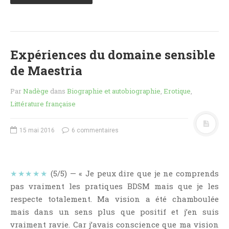
Aventure
Bande Dessinée
Bibliothèque De A À Z
Bilan
Expériences du domaine sensible
Biographie Et Autobiographie
de Maestria
Biographie Fictionnelle
Par
Nadège
dans
Biographie et autobiographie
,
Erotique
,
Bit-Lit
Littérature française
C'est Lundi, Que Lisez-Vous ?
Chick-Lit
15 mai 2016
6 commentaires
Classique
Comédie
Concours
★★★★★
(5/5) — « Je peux dire que je ne comprends
pas vraiment les pratiques BDSM mais que je les
Conte
respecte totalement. Ma vision a été chamboulée
Contemporain
mais dans un sens plus que positif et j’en suis
Coup De Coeur
vraiment ravie. Car j’avais conscience que ma vision