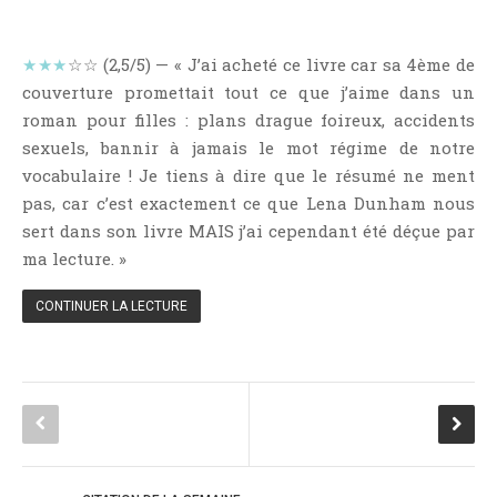
Témoignage
Théâtre
★★★
☆☆ (2,5/5) — « J’ai acheté ce livre car sa 4ème de
Thriller
couverture promettait tout ce que j’aime dans un
Thriller Psychologique
roman pour filles : plans drague foireux, accidents
sexuels, bannir à jamais le mot régime de notre
Throwback Thursday Livresque
vocabulaire ! Je tiens à dire que le résumé ne ment
Top Ten Tuesday
pas, car c’est exactement ce que Lena Dunham nous
Wish-List
sert dans son livre MAIS j’ai cependant été déçue par
Young Adult
ma lecture. »
CONTINUER LA LECTURE