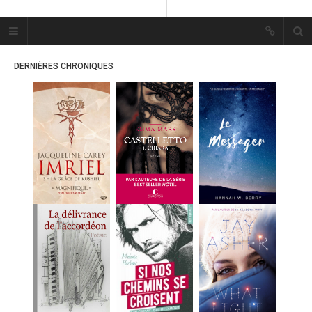
Plume Bleue
« Les mots sont les passants
DERNIÈRES CHRONIQUES
mystérieux de l’âme. »
« Les mots sont les passants
mystérieux de l’âme. »
ACCUEIL
LES PLUMES
ERIKA
MES FUTURES
LECTURES
MES CRITIQUES
MES ARTICLES
MARION