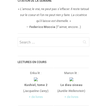
CITATION DE LA SEMAINE
«
L’amour, le vrai, ne peut pas s’effacer. Il reste tatoué
sur le coeur et l’on ne peut rien y faire. La cicatrice
qu’il laisse est éternelle.
»
—
Federico Moccia
(T'aimer, encore...)
LECTURES EN COURS
Erika lit :
Marion lit :
Kushiel, tome 2
Le dieu oiseau
(
Jacqueline Carey
)
(
Aurélie Wellenstein
)
+ de livres
+ de livres