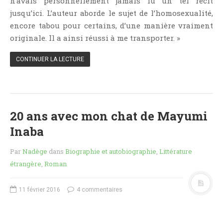
n’avais personnellement jamais lu un tel récit
Jeunesse
jusqu’ici. L’auteur aborde le sujet de l’homosexualité,
LGBT
encore tabou pour certains, d’une manière vraiment
Light Novel
originale. Il a ainsi réussi à me transporter. »
Littérature Belge
CONTINUER LA LECTURE
Littérature Classique
Littérature Contemporaine
Littérature Étrangère
Littérature Française
20 ans avec mon chat de Mayumi
Littérature Gay
Inaba
Littérature Lesbienne
Par
Nadège
dans
Biographie et autobiographie
,
Littérature
Manga
étrangère
,
Roman
New Adult
Nouvelle
11 février 2016
4 commentaires
Paranormal
Poésie