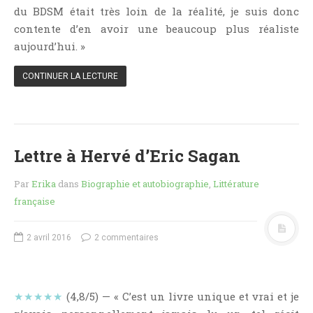
Critiques Express
du BDSM était très loin de la réalité, je suis donc
Dark Erotica
contente d’en avoir une beaucoup plus réaliste
aujourd’hui. »
Développement Personnel
Drame
CONTINUER LA LECTURE
Dystopie
Epistolaire
Erotique
Lettre à Hervé d’Eric Sagan
Fait Divers
Fantastique
Par
Erika
dans
Biographie et autobiographie
,
Littérature
Feel Good
française
Fraternité
Histoire De Vie
2 avril 2016
2 commentaires
Historique
Horreur
★★★★★
(4,8/5) — « C’est un livre unique et vrai et je
Humour