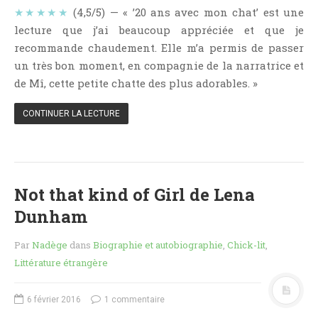
Point Lecture
★★★★★
(4,5/5) — « ’20 ans avec mon chat’ est une
lecture que j’ai beaucoup appréciée et que je
Policier Et Suspense
recommande chaudement. Elle m’a permis de passer
Post Apocalyptique
un très bon moment, en compagnie de la narratrice et
Rendez-Vous Livresques
de Mî, cette petite chatte des plus adorables. »
Road-Book
CONTINUER LA LECTURE
Roman
Roman D'apprentissage
Roman Noir
Romance
Not that kind of Girl de Lena
Romance Contemporaine
Dunham
SF Et Fantasy
Sociologie
Par
Nadège
dans
Biographie et autobiographie
,
Chick-lit
,
Littérature étrangère
Surnaturel
Swaps Et Challenges
6 février 2016
1 commentaire
Tag