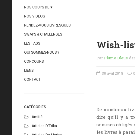
NOS COUPS DE ♥
NOS VIDÉOS
RENDEZ-VOUS LIVRESQUES
SWAPS & CHALLENGES
Wish-list
LES TAGS
QUI SOMMES-NOUS ?
Par
Plume Bleue
da
CONCOURS
LIENS
30 avril 2018
0
CONTACT
CATÉGORIES
De nombreux liv
dire qu’il y a t
Amitié
sommes obligés d
Articles D'Erika
les livres à para
Articles De Marion