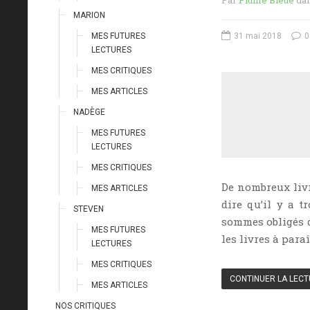
Par
Plume Bleue
da
MARION
MES FUTURES
31 mai 2018
0
LECTURES
MES CRITIQUES
MES ARTICLES
NADÈGE
MES FUTURES
LECTURES
MES CRITIQUES
De nombreux liv
MES ARTICLES
dire qu’il y a t
STEVEN
sommes obligés d
MES FUTURES
les livres à para
LECTURES
MES CRITIQUES
CONTINUER LA LEC
MES ARTICLES
NOS CRITIQUES