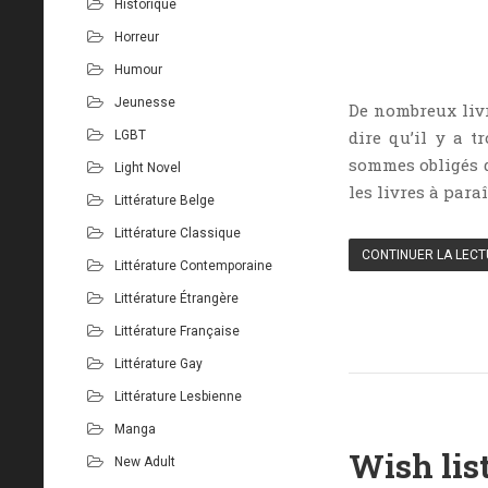
Historique
Horreur
Humour
Jeunesse
De nombreux liv
dire qu’il y a t
LGBT
sommes obligés d
Light Novel
les livres à para
Littérature Belge
Littérature Classique
CONTINUER LA LEC
Littérature Contemporaine
Littérature Étrangère
Littérature Française
Littérature Gay
Littérature Lesbienne
Manga
Wish list
New Adult