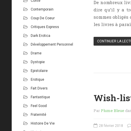
Conte
De nombreux liv
dire qu’il y a t
Contemporain
sommes obligés d
Coup De Coeur
les livres à para
Critiques Express
Dark Erotica
CONTINUER LA LEC
Développement Personnel
Drame
Dystopie
Epistolaire
Erotique
Fait Divers
Wish-list
Fantastique
Feel Good
Par
Plume Bleue
da
Fraternité
Histoire De Vie
28 février 2018