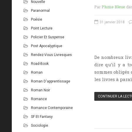
Nouvelle
Par
Plume Bleue
da
Paranormal
Poésie
31 janvier 2018
Point Lecture
Policier Et Suspense
Post Apocalyptique
Rendez-Vous Livresques
De nombreux liv
Road-Book
dire qu’il y a t
sommes obligés d
Roman
les livres à para
Roman D'apprentissage
Roman Noir
CONTINUER LA LEC
Romance
Romance Contemporaine
SF Et Fantasy
Sociologie