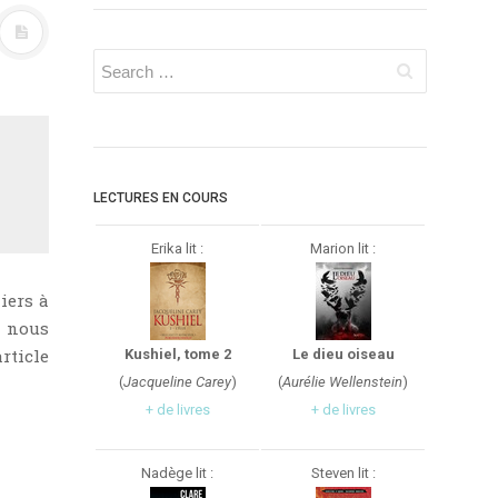
LECTURES EN COURS
Erika lit :
Marion lit :
iers à
, nous
rticle
Kushiel, tome 2
Le dieu oiseau
(
Jacqueline Carey
)
(
Aurélie Wellenstein
)
+ de livres
+ de livres
Nadège lit :
Steven lit :