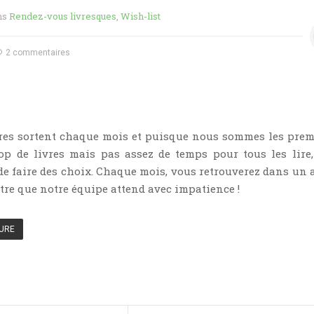
ns
Rendez-vous livresques
,
Wish-list
2 commentaires
res sortent chaque mois et puisque nous sommes les prem
rop de livres mais pas assez de temps pour tous les lire
e faire des choix. Chaque mois, vous retrouverez dans un a
ître que notre équipe attend avec impatience !
TURE