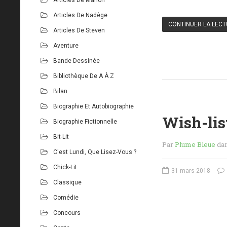
Articles De Nadège
CONTINUER LA LEC
Articles De Steven
Aventure
Bande Dessinée
Bibliothèque De A À Z
Bilan
Biographie Et Autobiographie
Wish-list
Biographie Fictionnelle
Bit-Lit
Par
Plume Bleue
da
C'est Lundi, Que Lisez-Vous ?
Chick-Lit
31 mars 2018
Classique
Comédie
Concours