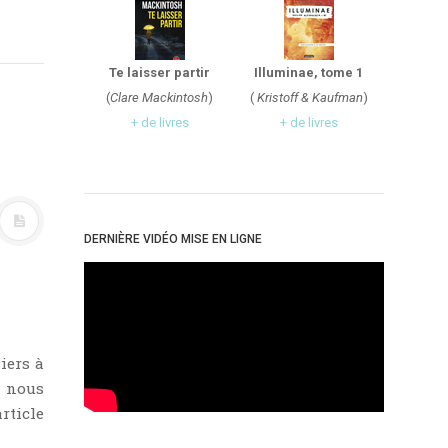
Te laisser partir
Illuminae, tome 1
(
Clare Mackintosh
)
(
Kristoff & Kaufman
)
+ de livres
+ de livres
DERNIÈRE VIDÉO MISE EN LIGNE
iers à
, nous
rticle