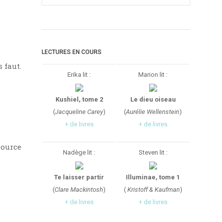
LECTURES EN COURS
 faut.
Erika lit :
Marion lit :
Kushiel, tome 2
Le dieu oiseau
(
Jacqueline Carey
)
(
Aurélie Wellenstein
)
+ de livres
+ de livres
source
Nadège lit :
Steven lit :
Te laisser partir
Illuminae, tome 1
(
Clare Mackintosh
)
(
Kristoff & Kaufman
)
+ de livres
+ de livres