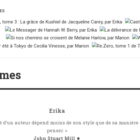
UES
umes
Erika
té d’un auteur dépend moins de son style que de sa manière
penser. »
John Stuart Mill
★