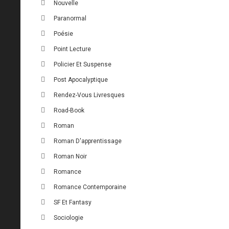
Nouvelle
Paranormal
Poésie
Point Lecture
Policier Et Suspense
Post Apocalyptique
Rendez-Vous Livresques
Road-Book
Roman
Roman D'apprentissage
Roman Noir
Romance
Romance Contemporaine
SF Et Fantasy
Sociologie