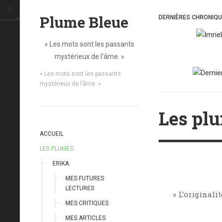
Plume Bleue
DERNIÈRES CHRONIQ
« Les mots sont les passants
mystérieux de l’âme. »
« Les mots sont les passants
mystérieux de l’âme. »
Les pl
ACCUEIL
LES PLUMES
ERIKA
MES FUTURES
LECTURES
« L’originali
MES CRITIQUES
MES ARTICLES