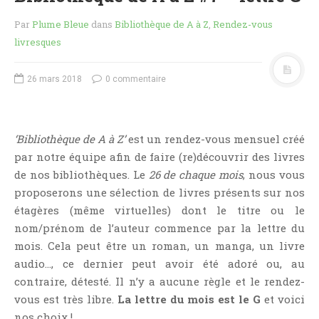
Critiques Express
Par
Plume Bleue
dans
Bibliothèque de A à Z
,
Rendez-vous
Dark Erotica
livresques
Développement Personnel
Drame
26 mars 2018
0 commentaire
Dystopie
Epistolaire
Erotique
‘Bibliothèque de A à Z’
est un rendez-vous mensuel créé
Fait Divers
par notre équipe afin de faire (re)découvrir des livres
de nos bibliothèques. Le
26 de chaque mois
, nous vous
Fantastique
proposerons une sélection de livres présents sur nos
Feel Good
étagères (même virtuelles) dont le titre ou le
Fraternité
nom/prénom de l’auteur commence par la lettre du
Histoire De Vie
mois. Cela peut être un roman, un manga, un livre
Historique
audio…, ce dernier peut avoir été adoré ou, au
contraire, détesté. Il n’y a aucune règle et le rendez-
Horreur
vous est très libre.
La lettre du mois est le G
et voici
Humour
nos choix !