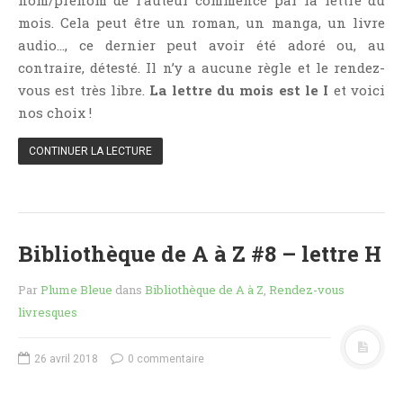
nom/prénom de l’auteur commence par la lettre du
NOS VIDÉOS
mois. Cela peut être un roman, un manga, un livre
RENDEZ-VOUS LIVRESQUES
audio…, ce dernier peut avoir été adoré ou, au
SWAPS & CHALLENGES
contraire, détesté. Il n’y a aucune règle et le rendez-
vous est très libre.
La lettre du mois est le I
et voici
LES TAGS
nos choix !
QUI SOMMES-NOUS ?
CONCOURS
CONTINUER LA LECTURE
LIENS
CONTACT
CATÉGORIES
Bibliothèque de A à Z #8 – lettre H
Amitié
Par
Plume Bleue
dans
Bibliothèque de A à Z
,
Rendez-vous
Articles D'Erika
livresques
Articles De Marion
Articles De Nadège
26 avril 2018
0 commentaire
Articles De Steven