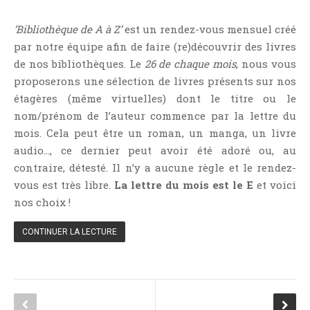
Témoignage
‘Bibliothèque de A à Z’
est un rendez-vous mensuel créé
Théâtre
par notre équipe afin de faire (re)découvrir des livres
Thriller
de nos bibliothèques. Le
26 de chaque mois
, nous vous
Thriller Psychologique
proposerons une sélection de livres présents sur nos
Throwback Thursday Livresque
étagères (même virtuelles) dont le titre ou le
Top Ten Tuesday
nom/prénom de l’auteur commence par la lettre du
mois. Cela peut être un roman, un manga, un livre
Wish-List
audio…, ce dernier peut avoir été adoré ou, au
Young Adult
contraire, détesté. Il n’y a aucune règle et le rendez-
vous est très libre.
La lettre du mois est le E
et voici
nos choix !
CONTINUER LA LECTURE