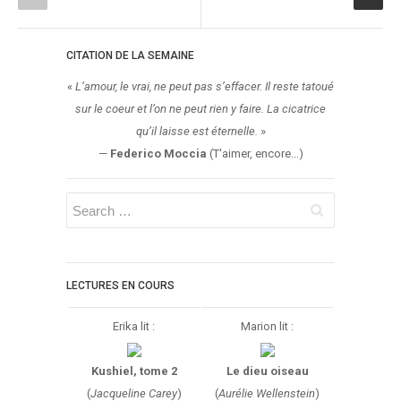
CITATION DE LA SEMAINE
«
L’amour, le vrai, ne peut pas s’effacer. Il reste tatoué
sur le coeur et l’on ne peut rien y faire. La cicatrice
qu’il laisse est éternelle.
»
—
Federico Moccia
(T'aimer, encore...)
LECTURES EN COURS
Erika lit :
Marion lit :
Kushiel, tome 2
Le dieu oiseau
(
Jacqueline Carey
)
(
Aurélie Wellenstein
)