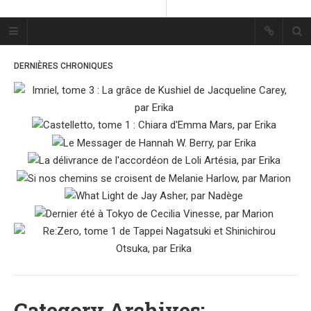
Plume Bleue
« Les mots sont les passants
DERNIÈRES CHRONIQUES
mystérieux de l’âme. »
« Les mots sont les passants
mystérieux de l’âme. »
ACCUEIL
LES PLUMES
ERIKA
MES FUTURES
LECTURES
MES CRITIQUES
MES ARTICLES
MARION
Category Archives: