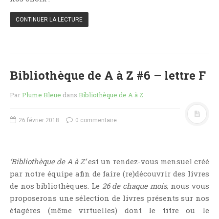
Jeunesse
LGBT
CONTINUER LA LECTURE
Light Novel
Littérature Belge
Littérature Classique
Bibliothèque de A à Z #6 – lettre F
Littérature Contemporaine
Littérature Étrangère
Par
Plume Bleue
dans
Bibliothèque de A à Z
Littérature Française
26 février 2018
0 commentaire
Littérature Gay
Littérature Lesbienne
Manga
‘Bibliothèque de A à Z’
est un rendez-vous mensuel créé
New Adult
par notre équipe afin de faire (re)découvrir des livres
Nouvelle
de nos bibliothèques. Le
26 de chaque mois
, nous vous
Paranormal
proposerons une sélection de livres présents sur nos
étagères (même virtuelles) dont le titre ou le
Poésie