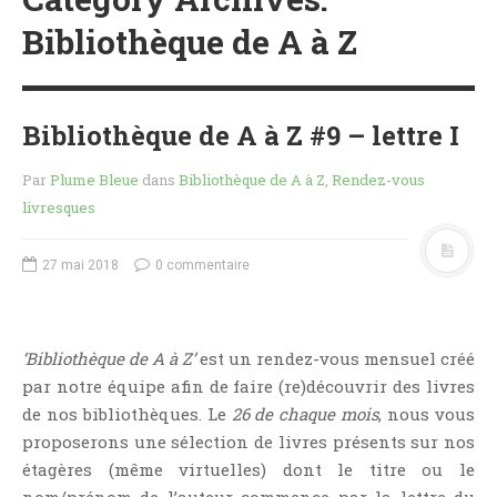
MES FUTURES
Bibliothèque de A à Z
LECTURES
MES CRITIQUES
MES ARTICLES
Bibliothèque de A à Z #9 – lettre I
NADÈGE
MES FUTURES
Par
Plume Bleue
dans
Bibliothèque de A à Z
,
Rendez-vous
LECTURES
livresques
MES CRITIQUES
MES ARTICLES
27 mai 2018
0 commentaire
STEVEN
MES FUTURES
LECTURES
‘Bibliothèque de A à Z’
est un rendez-vous mensuel créé
MES CRITIQUES
par notre équipe afin de faire (re)découvrir des livres
MES ARTICLES
de nos bibliothèques. Le
26 de chaque mois
, nous vous
proposerons une sélection de livres présents sur nos
NOS CRITIQUES
étagères (même virtuelles) dont le titre ou le
NOS COUPS DE ♥