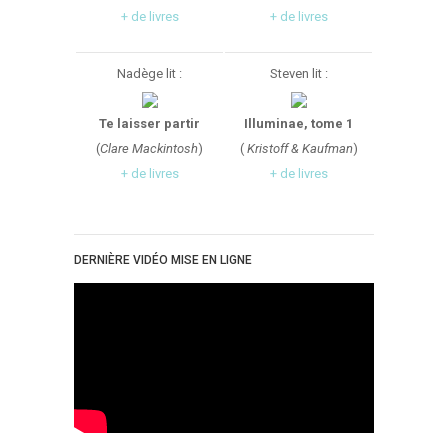
+ de livres
+ de livres
Nadège lit :
Steven lit :
Te laisser partir
Illuminae, tome 1
(
Clare Mackintosh
)
(
Kristoff & Kaufman
)
+ de livres
+ de livres
DERNIÈRE VIDÉO MISE EN LIGNE