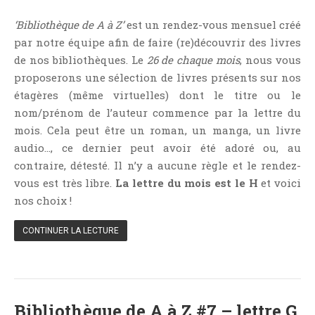
Aventure
‘Bibliothèque de A à Z’
est un rendez-vous mensuel créé
Bande Dessinée
par notre équipe afin de faire (re)découvrir des livres
Bibliothèque De A À Z
de nos bibliothèques. Le
26 de chaque mois
, nous vous
Bilan
proposerons une sélection de livres présents sur nos
Biographie Et Autobiographie
étagères (même virtuelles) dont le titre ou le
Biographie Fictionnelle
nom/prénom de l’auteur commence par la lettre du
mois. Cela peut être un roman, un manga, un livre
Bit-Lit
audio…, ce dernier peut avoir été adoré ou, au
C'est Lundi, Que Lisez-Vous ?
contraire, détesté. Il n’y a aucune règle et le rendez-
Chick-Lit
vous est très libre.
La lettre du mois est le H
et voici
Classique
nos choix !
Comédie
CONTINUER LA LECTURE
Concours
Conte
Contemporain
Coup De Coeur
Bibliothèque de A à Z #7 – lettre G