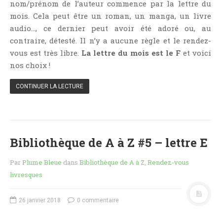
nom/prénom de l’auteur commence par la lettre du
Point Lecture
mois. Cela peut être un roman, un manga, un livre
Policier Et Suspense
audio…, ce dernier peut avoir été adoré ou, au
Post Apocalyptique
contraire, détesté. Il n’y a aucune règle et le rendez-
Rendez-Vous Livresques
vous est très libre.
La lettre du mois est le F
et voici
nos choix !
Road-Book
Roman
CONTINUER LA LECTURE
Roman D'apprentissage
Roman Noir
Romance
Bibliothèque de A à Z #5 – lettre E
Romance Contemporaine
SF Et Fantasy
Par
Plume Bleue
dans
Bibliothèque de A à Z
,
Rendez-vous
Sociologie
livresques
Surnaturel
Swaps Et Challenges
26 janvier 2018
0 commentaire
Tag