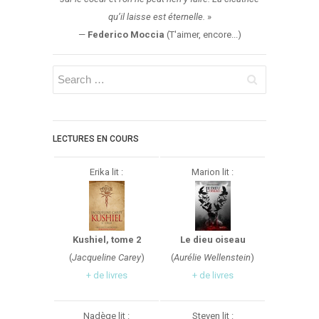
qu’il laisse est éternelle.
»
—
Federico Moccia
(T'aimer, encore...)
LECTURES EN COURS
Erika lit :
Marion lit :
Kushiel, tome 2
Le dieu oiseau
(
Jacqueline Carey
)
(
Aurélie Wellenstein
)
+ de livres
+ de livres
Nadège lit :
Steven lit :