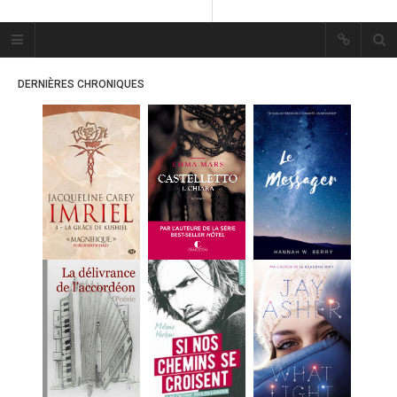
Plume Bleue
« Les mots sont les passants
DERNIÈRES CHRONIQUES
mystérieux de l’âme. »
« Les mots sont les passants
mystérieux de l’âme. »
ACCUEIL
LES PLUMES
ERIKA
MES FUTURES
LECTURES
MES CRITIQUES
MES ARTICLES
MARION