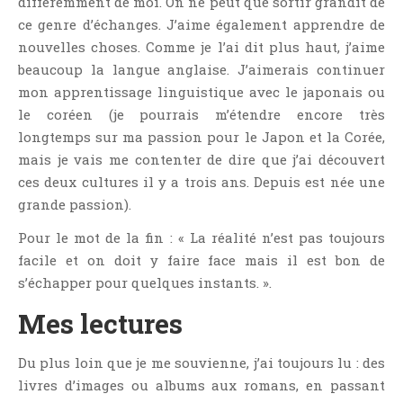
différemment de moi. On ne peut que sortir grandit de
Critiques Express
ce genre d’échanges. J’aime également apprendre de
Dark Erotica
nouvelles choses. Comme je l’ai dit plus haut, j’aime
Développement Personnel
beaucoup la langue anglaise. J’aimerais continuer
Drame
mon apprentissage linguistique avec le japonais ou
le coréen (je pourrais m’étendre encore très
Dystopie
longtemps sur ma passion pour le Japon et la Corée,
Epistolaire
mais je vais me contenter de dire que j’ai découvert
Erotique
ces deux cultures il y a trois ans. Depuis est née une
Fait Divers
grande passion).
Fantastique
Pour le mot de la fin : « La réalité n’est pas toujours
Feel Good
facile et on doit y faire face mais il est bon de
Fraternité
s’échapper pour quelques instants. ».
Histoire De Vie
Mes lectures
Historique
Horreur
Du plus loin que je me souvienne, j’ai toujours lu : des
livres d’images ou albums aux romans, en passant
Humour