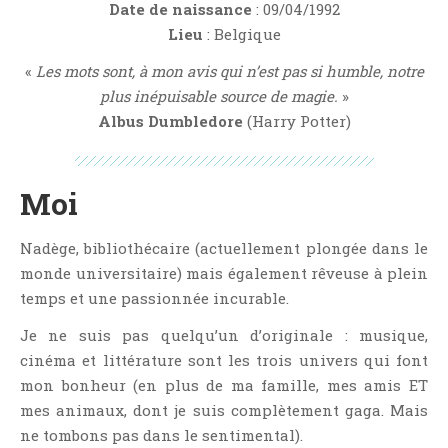
Date de naissance
: 09/04/1992
NOS VIDÉOS
Lieu
: Belgique
RENDEZ-VOUS LIVRESQUES
«
Les mots sont, à mon avis qui n’est pas si humble, notre
SWAPS & CHALLENGES
plus inépuisable source de magie.
»
LES TAGS
Albus Dumbledore
(Harry Potter)
QUI SOMMES-NOUS ?
CONCOURS
LIENS
Moi
CONTACT
Nadège, bibliothécaire (actuellement plongée dans le
monde universitaire) mais également rêveuse à plein
CATÉGORIES
temps et une passionnée incurable.
Amitié
Je ne suis pas quelqu’un d’originale : musique,
Articles D'Erika
cinéma et littérature sont les trois univers qui font
Articles De Marion
mon bonheur (en plus de ma famille, mes amis ET
Articles De Nadège
mes animaux, dont je suis complètement gaga. Mais
Articles De Steven
ne tombons pas dans le sentimental).