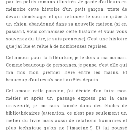
par les petits romans illustrés. Je garde d’ailleurs en
Jeunesse
mémoire cette histoire d’un petit garçon, triste de
LGBT
devoir déménager et qui retrouve le sourire grâce à
Light Novel
un chien, abandonné dans sa nouvelle maison (si en
Littérature Belge
passant, vous connaissez cette histoire et vous vous
souvenez du titre, je suis preneuse). C’est une histoire
Littérature Classique
que j’ai lue et relue à de nombreuses reprises.
Littérature Contemporaine
Littérature Étrangère
Cet amour pour la littérature, je le dois à ma maman.
Comme beaucoup de personnes, je pense, c’est elle qui
Littérature Française
m’a mis mon premier livre entre les mains. Et
Littérature Gay
beaucoup d’autres s’y sont arrêtés depuis.
Littérature Lesbienne
Cet amour, cette passion, j’ai décidé d’en faire mon
Manga
métier et après un passage express par la case
New Adult
université, je me suis lancée dans des études de
Nouvelle
bibliothécaires (attention, ce n’est pas seulement un
Paranormal
métier du livre mais aussi de relations humaines et
plus technique qu’on ne l’imagine !). Et j’ai poussé
Poésie