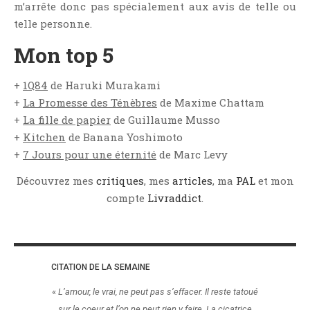
m’arrête donc pas spécialement aux avis de telle ou
Témoignage
telle personne.
Théâtre
Mon top 5
Thriller
Thriller Psychologique
+
1Q84
de Haruki Murakami
Throwback Thursday Livresque
+
La Promesse des Ténèbres
de Maxime Chattam
Top Ten Tuesday
+
La fille de papier
de Guillaume Musso
Wish-List
+
Kitchen
de Banana Yoshimoto
+
7 Jours pour une éternité
de Marc Levy
Young Adult
Découvrez mes
critiques
, mes
articles
, ma
PAL
et mon
compte
Livraddict
.
CITATION DE LA SEMAINE
«
L’amour, le vrai, ne peut pas s’effacer. Il reste tatoué
sur le coeur et l’on ne peut rien y faire. La cicatrice