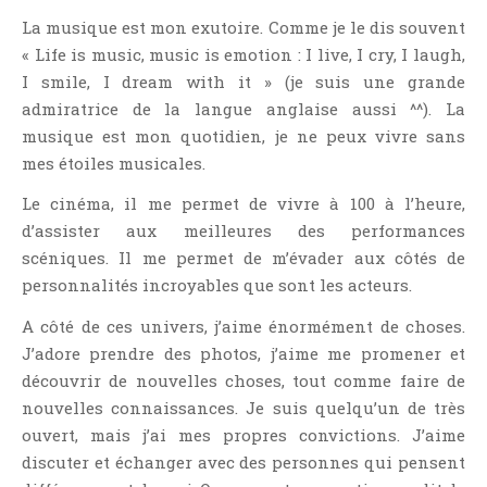
Aventure
La musique est mon exutoire. Comme je le dis souvent
Bande Dessinée
« Life is music, music is emotion : I live, I cry, I laugh,
Bibliothèque De A À Z
I smile, I dream with it » (je suis une grande
Bilan
admiratrice de la langue anglaise aussi ^^). La
musique est mon quotidien, je ne peux vivre sans
Biographie Et Autobiographie
mes étoiles musicales.
Biographie Fictionnelle
Le cinéma, il me permet de vivre à 100 à l’heure,
Bit-Lit
d’assister aux meilleures des performances
C'est Lundi, Que Lisez-Vous ?
scéniques. Il me permet de m’évader aux côtés de
Chick-Lit
personnalités incroyables que sont les acteurs.
Classique
A côté de ces univers, j’aime énormément de choses.
Comédie
J’adore prendre des photos, j’aime me promener et
Concours
découvrir de nouvelles choses, tout comme faire de
Conte
nouvelles connaissances. Je suis quelqu’un de très
Contemporain
ouvert, mais j’ai mes propres convictions. J’aime
discuter et échanger avec des personnes qui pensent
Coup De Coeur