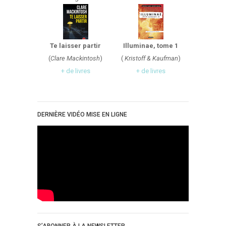
Te laisser partir
Illuminae, tome 1
(
Clare Mackintosh
)
(
Kristoff & Kaufman
)
+ de livres
+ de livres
DERNIÈRE VIDÉO MISE EN LIGNE