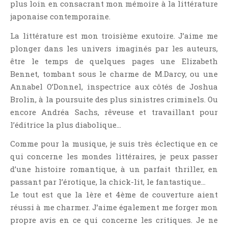
plus loin en consacrant mon mémoire à la littérature
Point Lecture
japonaise contemporaine.
Policier Et Suspense
La littérature est mon troisième exutoire. J’aime me
Post Apocalyptique
plonger dans les univers imaginés par les auteurs,
Rendez-Vous Livresques
être le temps de quelques pages une Elizabeth
Road-Book
Bennet, tombant sous le charme de M.Darcy, ou une
Roman
Annabel O’Donnel, inspectrice aux côtés de Joshua
Roman D'apprentissage
Brolin, à la poursuite des plus sinistres criminels. Ou
encore Andréa Sachs, rêveuse et travaillant pour
Roman Noir
l’éditrice la plus diabolique…
Romance
Comme pour la musique, je suis très éclectique en ce
Romance Contemporaine
qui concerne les mondes littéraires, je peux passer
SF Et Fantasy
d’une histoire romantique, à un parfait thriller, en
Sociologie
passant par l’érotique, la chick-lit, le fantastique…
Surnaturel
Le tout est que la 1ère et 4ème de couverture aient
Swaps Et Challenges
réussi à me charmer. J’aime également me forger mon
propre avis en ce qui concerne les critiques. Je ne
Tag