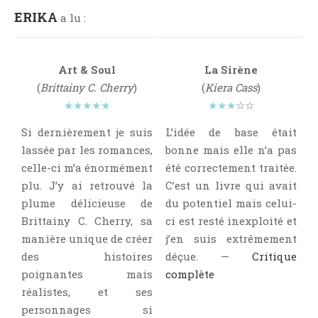
Aventure
ERIKA
a lu :
Bande Dessinée
Bibliothèque De A À Z
Bilan
Art & Soul
La Sirène
(
Brittainy C. Cherry
)
(
Kiera Cass
)
Biographie Et Autobiographie
★★★★★
★★★
☆☆
Biographie Fictionnelle
Si dernièrement je suis
L’idée de base était
Bit-Lit
lassée par les romances,
bonne mais elle n’a pas
C'est Lundi, Que Lisez-Vous ?
celle-ci m’a énormément
été correctement traitée.
Chick-Lit
plu. J’y ai retrouvé la
C’est un livre qui avait
Classique
plume délicieuse de
du potentiel mais celui-
Comédie
Brittainy C. Cherry, sa
ci est resté inexploité et
manière unique de créer
j’en suis extrêmement
Concours
des histoires
déçue. —
Critique
Conte
poignantes mais
complète
Contemporain
réalistes, et ses
Coup De Coeur
personnages si