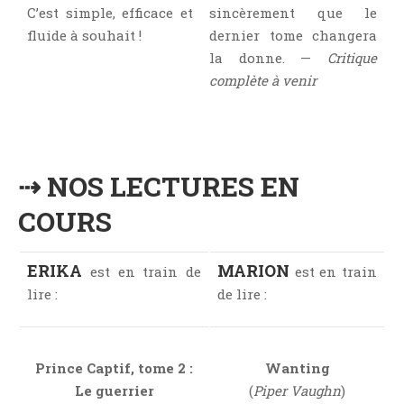
C’est simple, efficace et
sincèrement que le
Témoignage
fluide à souhait !
dernier tome changera
Théâtre
la donne. —
Critique
Thriller
complète à venir
Thriller Psychologique
Throwback Thursday Livresque
Top Ten Tuesday
Wish-List
⇢ NOS LECTURES EN
Young Adult
COURS
ERIKA
MARION
est en train de
est en train
lire :
de lire :
Prince Captif, tome 2 :
Wanting
Le guerrier
(
Piper Vaughn
)