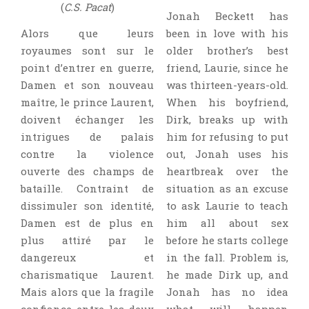
(
C.S. Pacat
)
Jonah Beckett has
Alors que leurs
been in love with his
royaumes sont sur le
older brother’s best
point d’entrer en guerre,
friend, Laurie, since he
Damen et son nouveau
was thirteen-years-old.
maître, le prince Laurent,
When his boyfriend,
doivent échanger les
Dirk, breaks up with
intrigues de palais
him for refusing to put
contre la violence
out, Jonah uses his
ouverte des champs de
heartbreak over the
bataille. Contraint de
situation as an excuse
dissimuler son identité,
to ask Laurie to teach
Damen est de plus en
him all about sex
plus attiré par le
before he starts college
dangereux et
in the fall. Problem is,
charismatique Laurent.
he made Dirk up, and
Mais alors que la fragile
Jonah has no idea
confiance entre les deux
what will happen