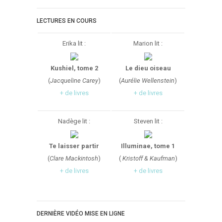
LECTURES EN COURS
Erika lit :
Marion lit :
Kushiel, tome 2
Le dieu oiseau
(
Jacqueline Carey
)
(
Aurélie Wellenstein
)
+ de livres
+ de livres
Nadège lit :
Steven lit :
Te laisser partir
Illuminae, tome 1
(
Clare Mackintosh
)
(
Kristoff & Kaufman
)
+ de livres
+ de livres
DERNIÈRE VIDÉO MISE EN LIGNE