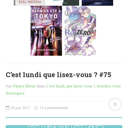
MES FUTURES
LECTURES
MES CRITIQUES
MES ARTICLES
NADÈGE
MES FUTURES
LECTURES
MES CRITIQUES
MES ARTICLES
C’est lundi que lisez-vous ? #75
STEVEN
MES FUTURES
Par
Plume Bleue
dans
C'est lundi, que lisez-vous ?
,
Rendez-vous
LECTURES
livresques
MES CRITIQUES
MES ARTICLES
26 juin 2017
13 commentaires
NOS CRITIQUES
NOS COUPS DE ♥