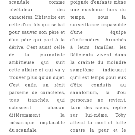
scandale comme
poignée d’enfants mène
révélateur des
une existence hors du
caractères. L’histoire est
temps, sous la
celle d’un fils qui se bat
surveillance impassible
pour sauver son père et
d’une équipe
d’un père qui part à la
d’infirmières. Arrachés
dérive. C’est aussi celle
à leurs familles, les
de la journaliste
Déficients vivent dans
ambitieuse qui suit
la crainte du moindre
cette affaire et qui va y
symptôme indiquant
trouver plus qu’un sujet.
qu’il est temps pour eux
C’est enfin un récit
d’être conduits au
parsemé de caractères,
sanatorium, là d’où
tous tranchés, qui
personne ne revient.
subissent chacun
Loin des siens, replié
différemment la
sur lui-même, Toby
mécanique implacable
attend la mort et lutte
du scandale.
contre la peur et le