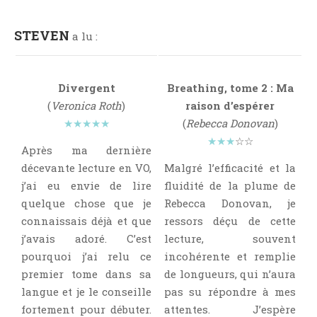
Point Lecture
Policier Et Suspense
STEVEN
a lu :
Post Apocalyptique
Rendez-Vous Livresques
Divergent
Breathing, tome 2 : Ma
Road-Book
(
Veronica Roth
)
raison d’espérer
Roman
★★★★★
(
Rebecca Donovan
)
Roman D'apprentissage
★★★
☆☆
Après ma dernière
Roman Noir
décevante lecture en VO,
Malgré l’efficacité et la
Romance
j’ai eu envie de lire
fluidité de la plume de
Romance Contemporaine
quelque chose que je
Rebecca Donovan, je
connaissais déjà et que
ressors déçu de cette
SF Et Fantasy
j’avais adoré. C’est
lecture, souvent
Sociologie
pourquoi j’ai relu ce
incohérente et remplie
Surnaturel
premier tome dans sa
de longueurs, qui n’aura
Swaps Et Challenges
langue et je le conseille
pas su répondre à mes
Tag
fortement pour débuter.
attentes. J’espère