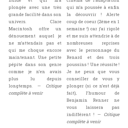
fluide et qui m’a
cinéma de l’adaptation
Jeunesse
plongée avec une très
qui m’a poussée à enfin
LGBT
grande facilité dans son
la découvrir ! Alerte
Light Novel
univers. Clare
coup de coeur (2ème en 1
Macintosh offre un
semaine !) car j’ai rigolé
Littérature Belge
dénouement auquel je
et me suis attendrie à de
Littérature Classique
ne m’attendais pas et
nombreuses reprises
Littérature Contemporaine
qui me choque encore
avec le personnage du
Littérature Étrangère
maintenant. Une petite
Renard et des trois
Littérature Française
pépite dans son genre
poussins ! Une réussite !
comme je n’en avais
Je ne peux que vous
Littérature Gay
plus lu depuis
conseiller de vous y
Littérature Lesbienne
longtemps. —
Critique
plonger (si ce n’est déjà
Manga
complète à venir
fait), l’humour de
New Adult
Benjamin Renner ne
Nouvelle
vous laissera pas
indifférent ! —
Critique
Paranormal
complète à venir
Poésie