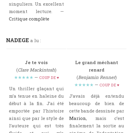
Critiques Express
singuliers. Un excellent
moment lecture. —
Dark Erotica
Critique complète
Développement Personnel
Drame
Dystopie
NADEGE
a lu :
Epistolaire
Erotique
Je te vois
Le grand méchant
Fait Divers
(
Clare Mackintosh
)
renard
Fantastique
★★★★★
—
(
Benjamin Renner
)
COUP DE ♥
Feel Good
★★★★★
—
COUP DE ♥
Un thriller glaçant qui
Fraternité
m’a tenue en haleine du
J’avais déjà entendu
Histoire De Vie
début à la fin. J’ai été
beaucoup de bien de
Historique
emportée par l’histoire
cette bande dessinée par
ainsi que par le style de
Marion
, mais c’est
Horreur
l’auteure qui est très
finalement la sortie au
Humour