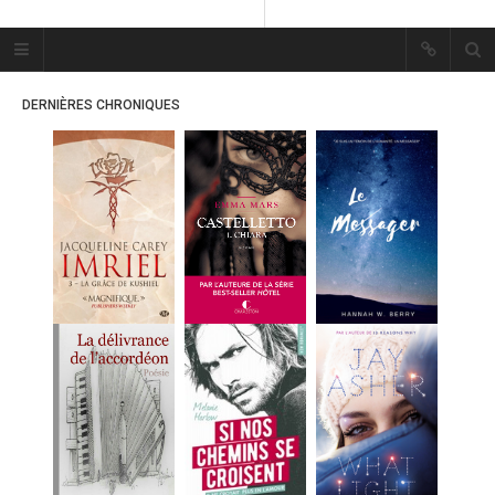
Plume Bleue
« Les mots sont les passants
DERNIÈRES CHRONIQUES
mystérieux de l’âme. »
« Les mots sont les passants
mystérieux de l’âme. »
ACCUEIL
LES PLUMES
ERIKA
MES FUTURES
LECTURES
MES CRITIQUES
MES ARTICLES
MARION