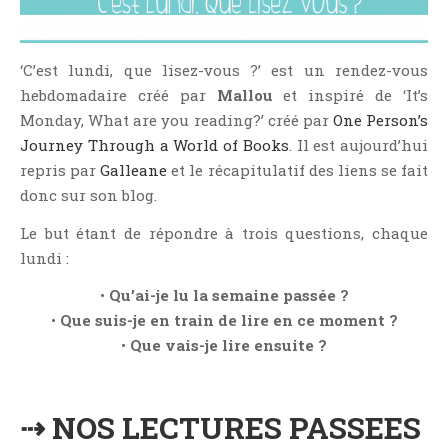
NOS VIDÉOS
RENDEZ-VOUS LIVRESQUES
‘C’est lundi, que lisez-vous ?’ est un rendez-vous
SWAPS & CHALLENGES
hebdomadaire créé par
Mallou
et inspiré de ‘It’s
LES TAGS
Monday, What are you reading?’ créé par
One Person’s
QUI SOMMES-NOUS ?
Journey Through a World of Books
. Il est aujourd’hui
CONCOURS
repris par
Galleane
et le récapitulatif des liens se fait
LIENS
donc sur son blog.
CONTACT
Le but étant de répondre à trois questions, chaque
lundi :
CATÉGORIES
•
Qu’ai-je lu la semaine passée ?
Amitié
•
Que suis-je en train de lire en ce moment ?
Articles D'Erika
•
Que vais-je lire ensuite ?
Articles De Marion
Articles De Nadège
⇢ NOS LECTURES PASSEES
Articles De Steven