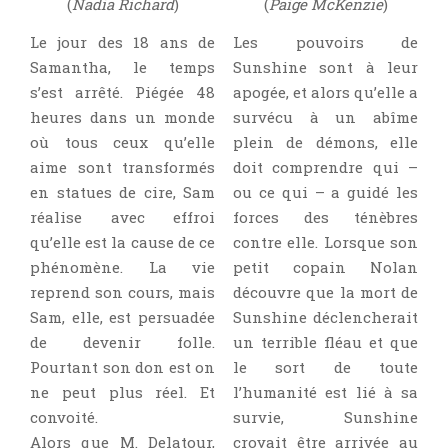
(
Nadia Richard
)
(
Paige McKenzie
)
Le jour des 18 ans de
Les pouvoirs de
Samantha, le temps
Sunshine sont à leur
s’est arrêté. Piégée 48
apogée, et alors qu’elle a
heures dans un monde
survécu à un abîme
où tous ceux qu’elle
plein de démons, elle
aime sont transformés
doit comprendre qui –
en statues de cire, Sam
ou ce qui – a guidé les
réalise avec effroi
forces des ténèbres
qu’elle est la cause de ce
contre elle. Lorsque son
phénomène. La vie
petit copain Nolan
reprend son cours, mais
découvre que la mort de
Sam, elle, est persuadée
Sunshine déclencherait
de devenir folle.
un terrible fléau et que
Pourtant son don est on
le sort de toute
ne peut plus réel. Et
l’humanité est lié à sa
convoité.
survie, Sunshine
Alors que M. Delatour,
croyait être arrivée au