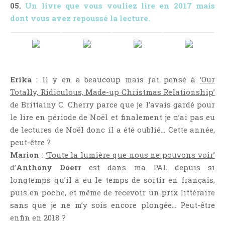
05.
Un livre que vous vouliez lire en 2017 mais
Témoignage
dont vous avez repoussé la lecture.
Théâtre
Thriller
Thriller Psychologique
Throwback Thursday Livresque
Erika
: Il y en a beaucoup mais j’ai pensé à
‘Our
Top Ten Tuesday
Totally, Ridiculous, Made-up Christmas Relationship’
Wish-List
de Brittainy C. Cherry parce que je l’avais gardé pour
Young Adult
le lire en période de Noël et finalement je n’ai pas eu
de lectures de Noël donc il a été oublié… Cette année,
peut-être ?
Marion
:
‘Toute la lumière que nous ne pouvons voir’
d’
Anthony Doerr
est dans ma PAL depuis si
longtemps qu’il a eu le temps de sortir en français,
puis en poche, et même de recevoir un prix littéraire
sans que je ne m’y sois encore plongée… Peut-être
enfin en 2018 ?