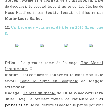
Steven
: Même si je connais déjà l’histoire, j’ai hâte
de découvrir le second tome illustré de
‘Les étoiles de
Noss Head’
écrit par
Sophie Jomain
et illustré par
Marie-Laure Barbey
.
12.
Un livre que vous avez déjà lu en 2018 (bien joué
!).
Erika
: Le premier tome de la saga
‘The Mortal
Instruments’
♡
Marion
: J’ai commencé l’année en relisant mon livre
favori,
‘Sous le signe du Scorpion’
de
Maggie
Stiefvater
.
Nadège
:
‘Le bras du diable’
de
Julie Waeckerli
(aka
Julie Ewa). Le premier roman de l’auteure de
‘Les
petites filles’
. Je l’ai dévoré et adoré ! Je pense pouvoir