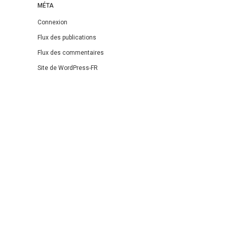
MÉTA
Connexion
Flux des publications
Flux des commentaires
Site de WordPress-FR
Theme: DW Minion by
DesignWall
.