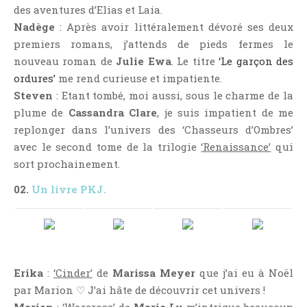
Aventure
des aventures d’Elias et Laia.
Bande Dessinée
Nadège
: Après avoir littéralement dévoré ses deux
premiers romans, j’attends de pieds fermes le
Bibliothèque De A À Z
nouveau roman de
Julie Ewa
. Le titre
‘Le garçon des
Bilan
ordures’
me rend curieuse et impatiente.
Biographie Et Autobiographie
Steven
: Etant tombé, moi aussi, sous le charme de la
Biographie Fictionnelle
plume de
Cassandra Clare
, je suis impatient de me
Bit-Lit
replonger dans l’univers des ‘Chasseurs d’Ombres’
avec le second tome de la trilogie
‘Renaissance’
qui
C'est Lundi, Que Lisez-Vous ?
sort prochainement.
Chick-Lit
02.
Un livre PKJ.
Classique
Comédie
Concours
Conte
Contemporain
Erika
:
‘Cinder’
de
Marissa Meyer
que j’ai eu à Noël
par Marion ♡ J’ai hâte de découvrir cet univers !
Coup De Coeur
Marion
:
‘Warcross’
de
Marie Lu
m’intrigue beaucoup