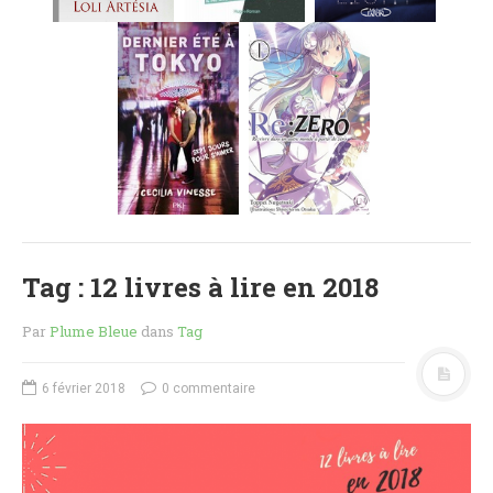
MES FUTURES
LECTURES
MES CRITIQUES
MES ARTICLES
NADÈGE
MES FUTURES
LECTURES
MES CRITIQUES
MES ARTICLES
Tag : 12 livres à lire en 2018
STEVEN
MES FUTURES
Par
Plume Bleue
dans
Tag
LECTURES
MES CRITIQUES
6 février 2018
0 commentaire
MES ARTICLES
NOS CRITIQUES
NOS COUPS DE ♥