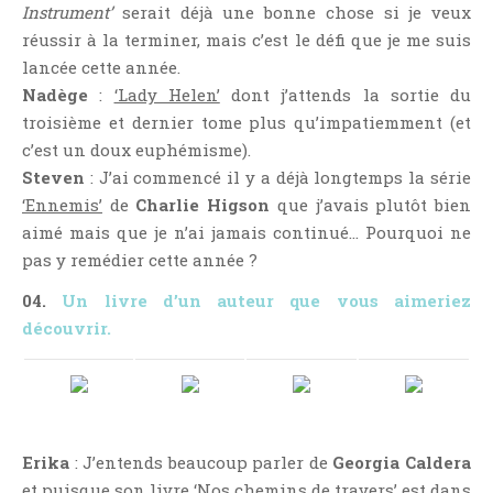
Instrument’
serait déjà une bonne chose si je veux
Jeunesse
réussir à la terminer, mais c’est le défi que je me suis
LGBT
lancée cette année.
Light Novel
Nadège
:
‘Lady Helen’
dont j’attends la sortie du
Littérature Belge
troisième et dernier tome plus qu’impatiemment (et
Littérature Classique
c’est un doux euphémisme).
Steven
: J’ai commencé il y a déjà longtemps la série
Littérature Contemporaine
‘Ennemis’
de
Charlie Higson
que j’avais plutôt bien
Littérature Étrangère
aimé mais que je n’ai jamais continué… Pourquoi ne
Littérature Française
pas y remédier cette année ?
Littérature Gay
04.
Un livre d’un auteur que vous aimeriez
Littérature Lesbienne
découvrir.
Manga
New Adult
Nouvelle
Paranormal
Erika
: J’entends beaucoup parler de
Georgia Caldera
Poésie
et puisque son livre
‘Nos chemins de travers’
est dans