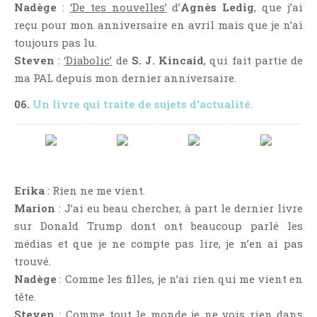
Nadège
:
‘De tes nouvelles’
d’
Agnès Ledig
, que j’ai
reçu pour mon anniversaire en avril mais que je n’ai
toujours pas lu.
Steven
:
‘Diabolic’
de
S. J. Kincaid
, qui fait partie de
ma PAL depuis mon dernier anniversaire.
06.
Un livre qui traite de sujets d’actualité.
Erika
: Rien ne me vient.
Marion
: J’ai eu beau chercher, à part le dernier livre
sur Donald Trump dont ont beaucoup parlé les
médias et que je ne compte pas lire, je n’en ai pas
trouvé.
Nadège
: Comme les filles, je n’ai rien qui me vient en
tête.
Steven
: Comme tout le monde je ne vois rien dans