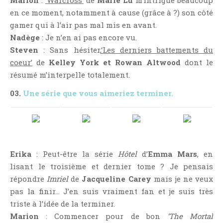
Critiques Express
en ce moment, notamment à cause (grâce à ?) son côté
Dark Erotica
gamer qui à l’air pas mal mis en avant.
Développement Personnel
Nadège
: Je n’en ai pas encore vu.
Drame
Steven
: Sans hésiter,
‘Les derniers battements du
coeur’
de
Kelley York et Rowan Altwood
dont le
Dystopie
résumé m’interpelle totalement.
Epistolaire
03.
Une série que vous aimeriez terminer.
Erotique
Fait Divers
Fantastique
Feel Good
Erika
: Peut-être la série
Hôtel
d’
Emma Mars
, en
Fraternité
lisant le troisième et dernier tome ? Je pensais
Histoire De Vie
répondre
Imriel
de
Jacqueline Carey
mais je ne veux
Historique
pas la finir… J’en suis vraiment fan et je suis très
Horreur
triste à l’idée de la terminer.
Humour
Marion
: Commencer pour de bon
‘The Mortal