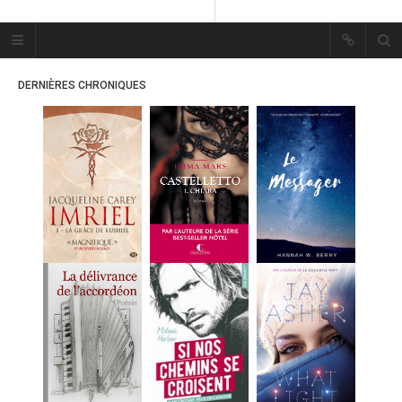
Plume Bleue
« Les mots sont les passants
DERNIÈRES CHRONIQUES
mystérieux de l’âme. »
« Les mots sont les passants
mystérieux de l’âme. »
ACCUEIL
LES PLUMES
ERIKA
MES FUTURES
LECTURES
MES CRITIQUES
MES ARTICLES
MARION