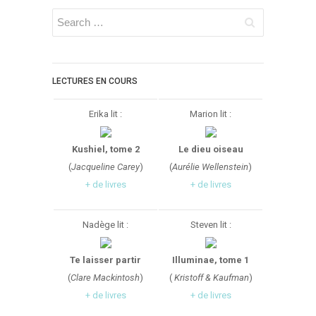
LECTURES EN COURS
Erika lit :
Marion lit :
Kushiel, tome 2
Le dieu oiseau
(
Jacqueline Carey
)
(
Aurélie Wellenstein
)
+ de livres
+ de livres
Nadège lit :
Steven lit :
Te laisser partir
Illuminae, tome 1
(
Clare Mackintosh
)
(
Kristoff & Kaufman
)
+ de livres
+ de livres