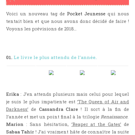
NOS VIDÉOS
RENDEZ-VOUS LIVRESQUES
Voici un nouveau tag de
Pocket Jeunesse
qui nous
tentait bien et que nous avons donc décidé de faire !
SWAPS & CHALLENGES
Voyons les prévisions de 2018…
LES TAGS
QUI SOMMES-NOUS ?
CONCOURS
01.
Le livre le plus attendu de l’année.
LIENS
CONTACT
CATÉGORIES
Amitié
Erika
: J’en attends plusieurs mais celui pour lequel
Articles D'Erika
je suis le plus impatiente est
‘The Queen of Air and
Darkness’
de
Cassandra Clare
! Il sort à la fin de
Articles De Marion
l’année et met un point final à la trilogie
Renaissance
.
Articles De Nadège
Marion
: Sans hésitation,
‘Reaper at the Gates’
de
Articles De Steven
Sabaa Tahir
! J’ai vraiment hâte de connaître la suite