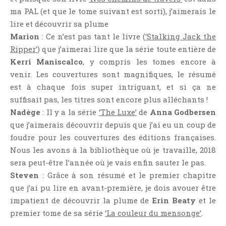
Point Lecture
ma PAL (et que le tome suivant est sorti), j’aimerais le
Policier Et Suspense
lire et découvrir sa plume
Marion
: Ce n’est pas tant le livre (
‘Stalking Jack the
Post Apocalyptique
Ripper’
) que j’aimerai lire que la série toute entière de
Rendez-Vous Livresques
Kerri Maniscalco
, y compris les tomes encore à
Road-Book
venir. Les couvertures sont magnifiques, le résumé
Roman
est à chaque fois super intriguant, et si ça ne
Roman D'apprentissage
suffisait pas, les titres sont encore plus alléchants !
Nadège
: Il y a la série
‘The Luxe’
de
Anna Godbersen
Roman Noir
que j’aimerais découvrir depuis que j’ai eu un coup de
Romance
foudre pour les couvertures des éditions françaises.
Romance Contemporaine
Nous les avons à la bibliothèque où je travaille, 2018
SF Et Fantasy
sera peut-être l’année où je vais enfin sauter le pas.
Sociologie
Steven
: Grâce à son résumé et le premier chapitre
que j’ai pu lire en avant-première, je dois avouer être
Surnaturel
impatient de découvrir la plume de
Erin Beaty
et le
Swaps Et Challenges
premier tome de sa série
‘La couleur du mensonge’
.
Tag