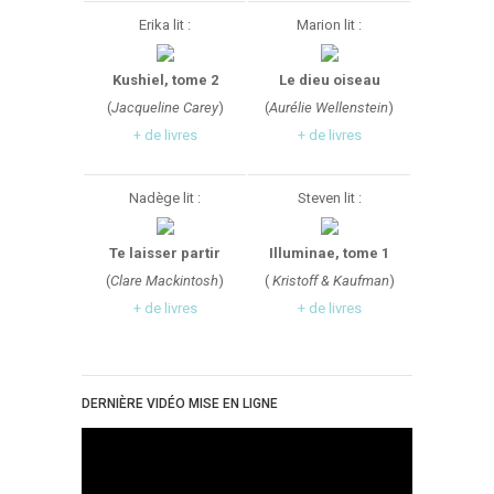
Erika lit :
Marion lit :
Kushiel, tome 2
Le dieu oiseau
(
Jacqueline Carey
)
(
Aurélie Wellenstein
)
+ de livres
+ de livres
Nadège lit :
Steven lit :
Te laisser partir
Illuminae, tome 1
(
Clare Mackintosh
)
(
Kristoff & Kaufman
)
+ de livres
+ de livres
DERNIÈRE VIDÉO MISE EN LIGNE