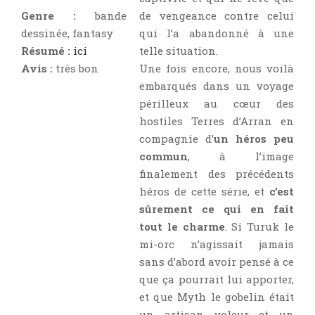
Témoignage
Genre :
bande
de vengeance contre celui
Théâtre
dessinée, fantasy
qui l’a abandonné à une
Résumé :
ici
telle situation.
Thriller
Avis :
très bon
Une fois encore, nous voilà
Thriller Psychologique
embarqués dans un voyage
Throwback Thursday Livresque
périlleux au cœur des
Top Ten Tuesday
hostiles Terres d’Arran en
Wish-List
compagnie d’
un héros peu
commun
, à l’image
Young Adult
finalement des précédents
héros de cette série, et
c’est
sûrement ce qui en fait
tout le charme
. Si Turuk le
mi-orc n’agissait jamais
sans d’abord avoir pensé à ce
que ça pourrait lui apporter,
et que Myth le gobelin était
un artisan voleur et un