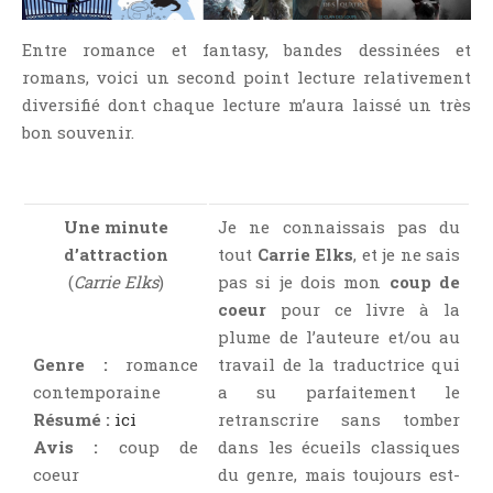
NOS VIDÉOS
RENDEZ-VOUS LIVRESQUES
Entre romance et fantasy, bandes dessinées et
romans, voici un second point lecture relativement
SWAPS & CHALLENGES
diversifié dont chaque lecture m’aura laissé un très
LES TAGS
bon souvenir.
QUI SOMMES-NOUS ?
CONCOURS
LIENS
Une minute
Je ne connaissais pas du
CONTACT
d’attraction
tout
Carrie Elks
, et je ne sais
(
Carrie Elks
)
pas si je dois mon
coup de
CATÉGORIES
coeur
pour ce livre à la
Amitié
plume de l’auteure et/ou au
Genre :
romance
travail de la traductrice qui
Articles D'Erika
contemporaine
a su parfaitement le
Articles De Marion
Résumé :
ici
retranscrire sans tomber
Articles De Nadège
Avis :
coup de
dans les écueils classiques
Articles De Steven
coeur
du genre, mais toujours est-