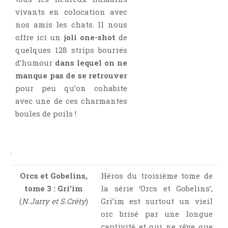
Point Lecture
vivants en colocation avec
Policier Et Suspense
nos amis les chats. Il nous
offre ici un
joli one-shot
de
Post Apocalyptique
quelques 128 strips bourrés
Rendez-Vous Livresques
d’humour
dans lequel on ne
Road-Book
manque pas de se retrouver
Roman
pour peu qu’on cohabite
Roman D'apprentissage
avec une de ces charmantes
boules de poils !
Roman Noir
Romance
Romance Contemporaine
.
SF Et Fantasy
Sociologie
Orcs et Gobelins,
Héros du troisième tome de
tome 3 : Gri’im
la série ‘Orcs et Gobelins’,
Surnaturel
(
N.Jarry et S.Créty
)
Gri’im est surtout un vieil
Swaps Et Challenges
orc brisé par une longue
Tag
captivité et qui ne rêve que