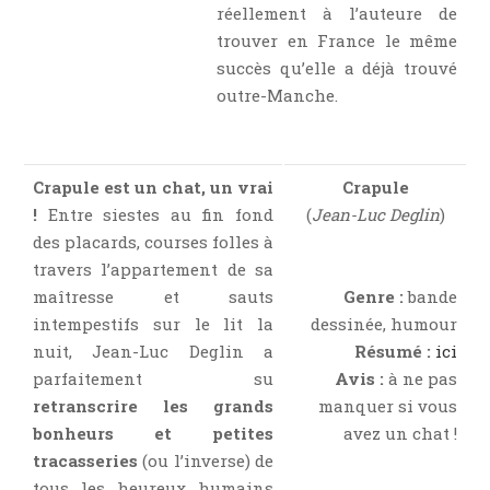
Jeunesse
réellement à l’auteure de
trouver en France le même
LGBT
succès qu’elle a déjà trouvé
Light Novel
outre-Manche.
Littérature Belge
Littérature Classique
Littérature Contemporaine
Crapule est un chat, un vrai
Crapule
Littérature Étrangère
!
Entre siestes au fin fond
(
Jean-Luc Deglin
)
des placards, courses folles à
Littérature Française
travers l’appartement de sa
Littérature Gay
maîtresse et sauts
Genre :
bande
Littérature Lesbienne
intempestifs sur le lit la
dessinée, humour
Manga
nuit, Jean-Luc Deglin a
Résumé :
ici
New Adult
parfaitement su
Avis :
à ne pas
retranscrire les grands
manquer si vous
Nouvelle
bonheurs et petites
avez un chat !
Paranormal
tracasseries
(ou l’inverse) de
Poésie
tous les heureux humains