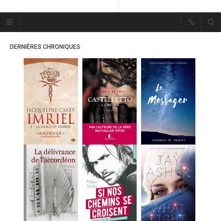
Plume Bleue
« Les mots sont les passants
DERNIÈRES CHRONIQUES
mystérieux de l’âme. »
« Les mots sont les passants
mystérieux de l’âme. »
ACCUEIL
LES PLUMES
ERIKA
MES FUTURES
LECTURES
MES CRITIQUES
MES ARTICLES
MARION