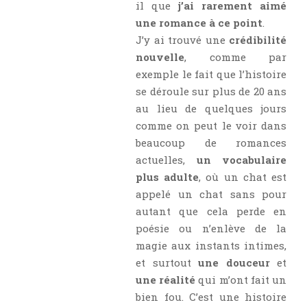
Aventure
il que
j’ai rarement aimé
une romance à ce point
.
Bande Dessinée
J’y ai trouvé une
crédibilité
Bibliothèque De A À Z
nouvelle
, comme par
Bilan
exemple le fait que l’histoire
Biographie Et Autobiographie
se déroule sur plus de 20 ans
Biographie Fictionnelle
au lieu de quelques jours
comme on peut le voir dans
Bit-Lit
beaucoup de romances
C'est Lundi, Que Lisez-Vous ?
actuelles,
un vocabulaire
Chick-Lit
plus adulte
, où un chat est
Classique
appelé un chat sans pour
Comédie
autant que cela perde en
poésie ou n’enlève de la
Concours
magie aux instants intimes,
Conte
et surtout
une douceur
et
Contemporain
une réalité
qui m’ont fait un
Coup De Coeur
bien fou. C’est une histoire