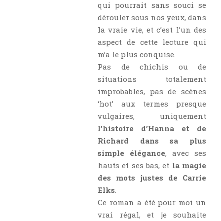
Critiques Express
qui pourrait sans souci se
dérouler sous nos yeux, dans
Dark Erotica
la vraie vie, et c’est l’un des
Développement Personnel
aspect de cette lecture qui
Drame
m’a le plus conquise.
Dystopie
Pas de chichis ou de
Epistolaire
situations totalement
improbables, pas de scènes
Erotique
‘hot’ aux termes presque
Fait Divers
vulgaires, uniquement
Fantastique
l’histoire d’Hanna et de
Feel Good
Richard dans sa plus
Fraternité
simple élégance
, avec ses
hauts et ses bas, et
la magie
Histoire De Vie
des mots justes de Carrie
Historique
Elks
.
Horreur
Ce roman a été pour moi un
Humour
vrai régal, et je souhaite