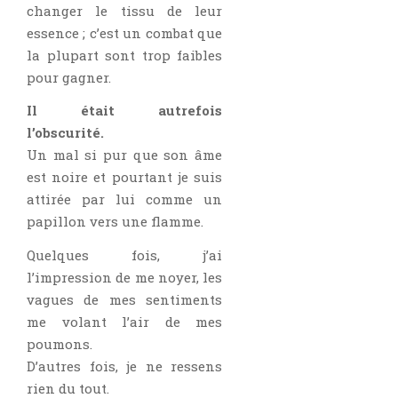
Critiques Express
changer le tissu de leur
essence ; c’est un combat que
Dark Erotica
la plupart sont trop faibles
Développement Personnel
pour gagner.
Drame
Il était autrefois
Dystopie
l’obscurité.
Epistolaire
Un mal si pur que son âme
Erotique
est noire et pourtant je suis
Fait Divers
attirée par lui comme un
papillon vers une flamme.
Fantastique
Feel Good
Quelques fois, j’ai
Fraternité
l’impression de me noyer, les
vagues de mes sentiments
Histoire De Vie
me volant l’air de mes
Historique
poumons.
Horreur
D’autres fois, je ne ressens
Humour
rien du tout.