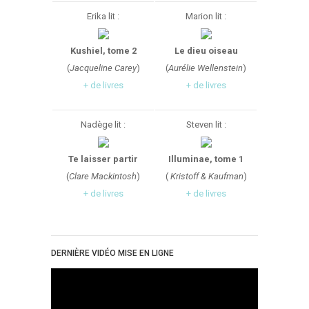
Erika lit :
Marion lit :
Kushiel, tome 2
Le dieu oiseau
(
Jacqueline Carey
)
(
Aurélie Wellenstein
)
+ de livres
+ de livres
Nadège lit :
Steven lit :
Te laisser partir
Illuminae, tome 1
(
Clare Mackintosh
)
(
Kristoff & Kaufman
)
+ de livres
+ de livres
DERNIÈRE VIDÉO MISE EN LIGNE