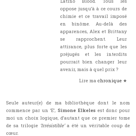
Latino Blood. Tous les
Témoignage
oppose jusqu’à à ce cours de
Théâtre
chimie et ce travail imposé
Thriller
en binôme. Au-delà des
apparences, Alex et Brittany
Thriller Psychologique
se rapprochent. Leur
Throwback Thursday Livresque
attirance, plus forte que les
Top Ten Tuesday
préjugés et les interdits
Wish-List
pourrait bien changer leur
Young Adult
avenir, mais à quel prix ?
Lire ma
chronique
★
Seule auteur(e) de ma bibliothèque dont le nom
commence par un ‘E’,
Simone Elkeles
est donc pour
moi un choix logique, d’autant que ce premier tome
de sa trilogie
‘Irrésistible’
a été un véritable coup de
cœur.