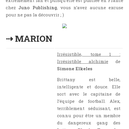
extrêmement fan et puisqu’elle est publiée en France
Point Lecture
chez
Juno Publishing
, vous n’avez aucune excuse
Policier Et Suspense
pour ne pas la découvrir ; )
Post Apocalyptique
Rendez-Vous Livresques
⇢ MARION
Road-Book
Roman
Irrésistible, tome 1 :
Roman D'apprentissage
Irrésistible alchimie
de
Roman Noir
Simone Elkeles
Romance
Brittany est belle,
Romance Contemporaine
intelligente et douce. Elle
SF Et Fantasy
sort avec le capitaine de
Sociologie
l’équipe de football. Alex,
Surnaturel
terriblement séduisant, est
connu pour être un membre
Swaps Et Challenges
du dangereux gang des
Tag