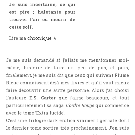
Jeunesse
Je suis incertaine, ce qui
est pire ; haletante pour
LGBT
trouver l’air ou mourir de
Light Novel
cette soif.
Littérature Belge
Lire ma
chronique
★
Littérature Classique
Littérature Contemporaine
Littérature Étrangère
Je me suis demandé si j’allais me mentionner moi-
Littérature Française
même, histoire de faire un peu de pub, et puis,
finalement, je me suis dit que ceux qui suivent Plume
Littérature Gay
Bleue connaissent déjà mes livres et qu’il vaut mieux
Littérature Lesbienne
faire découvrir une autre personne. Alors j’ai choisi
Manga
l’auteure
E.S. Carter
que j’aime beaucoup, et tout
New Adult
particulièrement sa saga
L’ordre Rouge
qui commence
Nouvelle
avec le tome
’Extra lucide’
.
C’est une trilogie dark erotica vraiment géniale dont
Paranormal
le dernier tome sortira très prochainement. J’en suis
Poésie