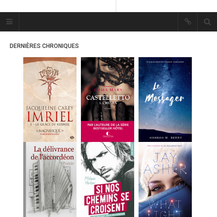
Plume Bleue
« Les mots sont les passants
DERNIÈRES CHRONIQUES
mystérieux de l’âme. »
« Les mots sont les passants
mystérieux de l’âme. »
ACCUEIL
LES PLUMES
ERIKA
MES FUTURES
LECTURES
MES CRITIQUES
MES ARTICLES
MARION