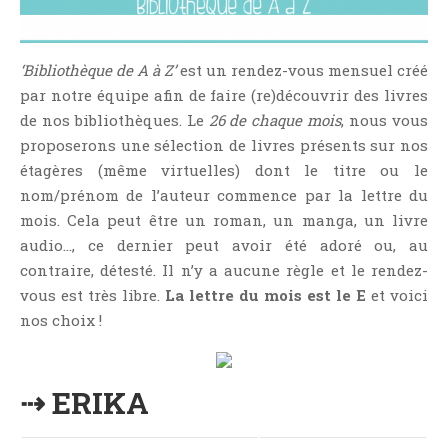
NOS VIDÉOS
RENDEZ-VOUS LIVRESQUES
‘Bibliothèque de A à Z’
est un rendez-vous mensuel créé
SWAPS & CHALLENGES
par notre équipe afin de faire (re)découvrir des livres
LES TAGS
de nos bibliothèques. Le
26 de chaque mois
, nous vous
QUI SOMMES-NOUS ?
proposerons une sélection de livres présents sur nos
CONCOURS
étagères (même virtuelles) dont le titre ou le
LIENS
nom/prénom de l’auteur commence par la lettre du
mois. Cela peut être un roman, un manga, un livre
CONTACT
audio…, ce dernier peut avoir été adoré ou, au
contraire, détesté. Il n’y a aucune règle et le rendez-
CATÉGORIES
vous est très libre.
La lettre du mois est le E
et voici
Amitié
nos choix !
Articles D'Erika
Articles De Marion
⇢ ERIKA
Articles De Nadège
Articles De Steven