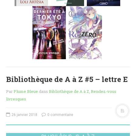
MES FUTURES
LECTURES
MES CRITIQUES
MES ARTICLES
NADÈGE
MES FUTURES
LECTURES
MES CRITIQUES
MES ARTICLES
Bibliothèque de A à Z #5 – lettre E
STEVEN
MES FUTURES
Par
Plume Bleue
dans
Bibliothèque de A à Z
,
Rendez-vous
LECTURES
livresques
MES CRITIQUES
MES ARTICLES
26 janvier 2018
0 commentaire
NOS CRITIQUES
NOS COUPS DE ♥