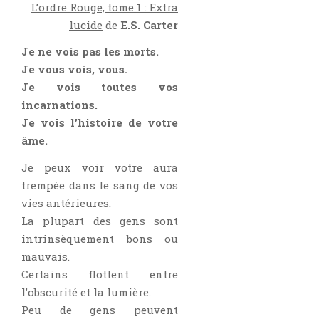
Aventure
L’ordre Rouge, tome 1 : Extra
lucide
de
E.S. Carter
Bande Dessinée
Bibliothèque De A À Z
Je ne vois pas les morts.
Je vous vois, vous.
Bilan
Je vois toutes vos
Biographie Et Autobiographie
incarnations.
Biographie Fictionnelle
Je vois l’histoire de votre
Bit-Lit
âme.
C'est Lundi, Que Lisez-Vous ?
Je peux voir votre aura
Chick-Lit
trempée dans le sang de vos
Classique
vies antérieures.
Comédie
La plupart des gens sont
intrinsèquement bons ou
Concours
mauvais.
Conte
Certains flottent entre
Contemporain
l’obscurité et la lumière.
Coup De Coeur
Peu de gens peuvent