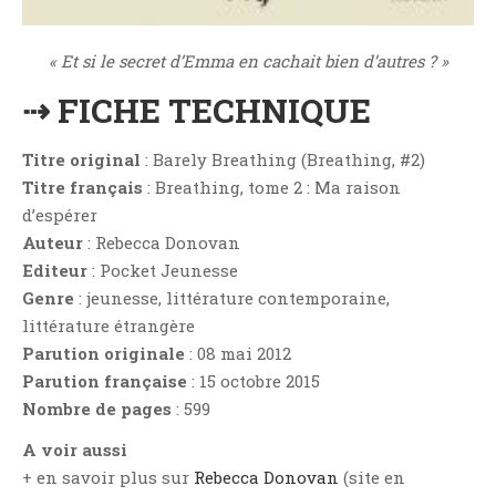
Critiques Express
Dark Erotica
« Et si le secret d’Emma en cachait bien d’autres ? »
Développement Personnel
⇢ FICHE TECHNIQUE
Drame
Dystopie
Titre original
: Barely Breathing (Breathing, #2)
Epistolaire
Titre français
: Breathing, tome 2 : Ma raison
Erotique
d’espérer
Auteur
: Rebecca Donovan
Fait Divers
Editeur
: Pocket Jeunesse
Fantastique
Genre
: jeunesse, littérature contemporaine,
Feel Good
littérature étrangère
Fraternité
Parution originale
: 08 mai 2012
Histoire De Vie
Parution française
: 15 octobre 2015
Nombre de pages
: 599
Historique
Horreur
A voir aussi
Humour
+ en savoir plus sur
Rebecca Donovan
(site en