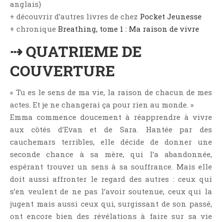
anglais)
Jeunesse
+ découvrir d’autres livres de chez
Pocket Jeunesse
LGBT
+ chronique
Breathing, tome 1 : Ma raison de vivre
Light Novel
⇢ QUATRIEME DE
Littérature Belge
Littérature Classique
COUVERTURE
Littérature Contemporaine
« Tu es le sens de ma vie, la raison de chacun de mes
Littérature Étrangère
actes. Et je ne changerai ça pour rien au monde. »
Littérature Française
Emma commence doucement à réapprendre à vivre
Littérature Gay
aux côtés d’Evan et de Sara. Hantée par des
Littérature Lesbienne
cauchemars terribles, elle décide de donner une
seconde chance à sa mère, qui l’a abandonnée,
Manga
espérant trouver un sens à sa souffrance. Mais elle
New Adult
doit aussi affronter le regard des autres : ceux qui
Nouvelle
s’en veulent de ne pas l’avoir soutenue, ceux qui la
Paranormal
jugent mais aussi ceux qui, surgissant de son passé,
Poésie
ont encore bien des révélations à faire sur sa vie