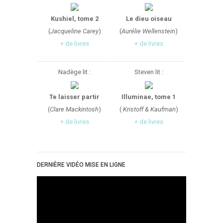
Kushiel, tome 2
Le dieu oiseau
(
Jacqueline Carey
)
(
Aurélie Wellenstein
)
+ de livres
+ de livres
Nadège lit :
Steven lit :
Te laisser partir
Illuminae, tome 1
(
Clare Mackintosh
)
(
Kristoff & Kaufman
)
+ de livres
+ de livres
DERNIÈRE VIDÉO MISE EN LIGNE