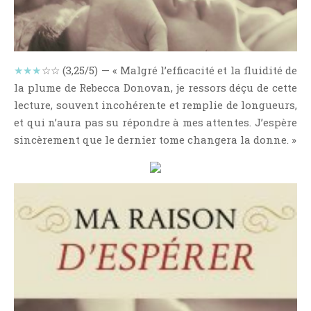
NOS VIDÉOS
RENDEZ-VOUS LIVRESQUES
SWAPS & CHALLENGES
★★★
☆☆ (3,25/5) — « Malgré l’efficacité et la fluidité de
LES TAGS
la plume de Rebecca Donovan, je ressors déçu de cette
QUI SOMMES-NOUS ?
lecture, souvent incohérente et remplie de longueurs,
CONCOURS
et qui n’aura pas su répondre à mes attentes. J’espère
LIENS
sincèrement que le dernier tome changera la donne. »
CONTACT
CATÉGORIES
Amitié
Articles D'Erika
Articles De Marion
Articles De Nadège
Articles De Steven