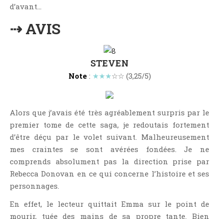
d’avant…
Point Lecture
Policier Et Suspense
⇢ AVIS
Post Apocalyptique
Rendez-Vous Livresques
STEVEN
Road-Book
Note
:
★★★
☆☆ (3,25/5)
Roman
Roman D'apprentissage
Roman Noir
Alors que j’avais été très agréablement surpris par le
Romance
premier tome de cette saga, je redoutais fortement
d’être déçu par le volet suivant. Malheureusement
Romance Contemporaine
mes craintes se sont avérées fondées. Je ne
SF Et Fantasy
comprends absolument pas la direction prise par
Sociologie
Rebecca Donovan en ce qui concerne l’histoire et ses
Surnaturel
personnages.
Swaps Et Challenges
En effet, le lecteur quittait Emma sur le point de
Tag
mourir, tuée des mains de sa propre tante. Bien