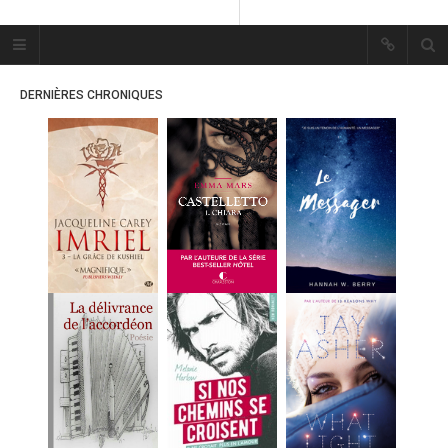
Plume Bleue
« Les mots sont les passants
DERNIÈRES CHRONIQUES
mystérieux de l’âme. »
« Les mots sont les passants
mystérieux de l’âme. »
ACCUEIL
LES PLUMES
ERIKA
MES FUTURES
LECTURES
MES CRITIQUES
MES ARTICLES
MARION