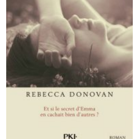
Aventure
Bande Dessinée
Bibliothèque De A À Z
Bilan
Biographie Et Autobiographie
Biographie Fictionnelle
Bit-Lit
C'est Lundi, Que Lisez-Vous ?
Chick-Lit
Classique
Comédie
Concours
Conte
Contemporain
Coup De Coeur