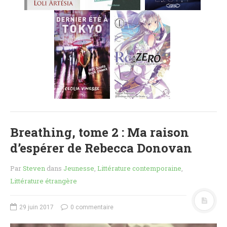
MES FUTURES
LECTURES
MES CRITIQUES
MES ARTICLES
NADÈGE
MES FUTURES
LECTURES
MES CRITIQUES
MES ARTICLES
Breathing, tome 2 : Ma raison
STEVEN
d’espérer de Rebecca Donovan
MES FUTURES
LECTURES
Par
Steven
dans
Jeunesse
,
Littérature contemporaine
,
MES CRITIQUES
Littérature étrangère
MES ARTICLES
NOS CRITIQUES
29 juin 2017
0 commentaire
NOS COUPS DE ♥