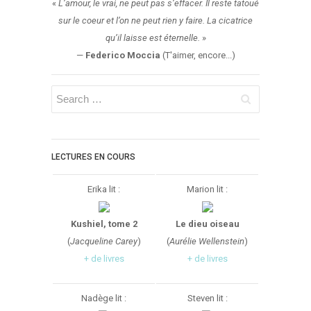
«
L’amour, le vrai, ne peut pas s’effacer. Il reste tatoué
sur le coeur et l’on ne peut rien y faire. La cicatrice
qu’il laisse est éternelle.
»
—
Federico Moccia
(T'aimer, encore...)
LECTURES EN COURS
Erika lit :
Marion lit :
Kushiel, tome 2
Le dieu oiseau
(
Jacqueline Carey
)
(
Aurélie Wellenstein
)
+ de livres
+ de livres
Nadège lit :
Steven lit :