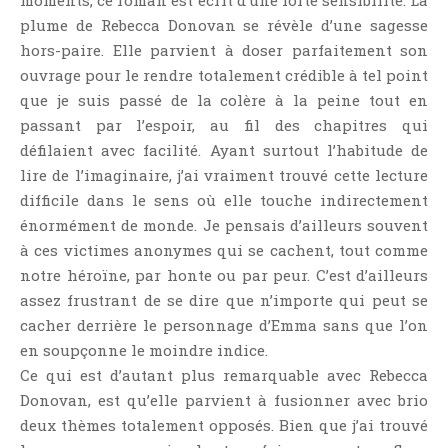
moments, ce roman est écrit d’une forte sensibilité. La
Point Lecture
plume de Rebecca Donovan se révèle d’une sagesse
Policier Et Suspense
hors-paire. Elle parvient à doser parfaitement son
Post Apocalyptique
ouvrage pour le rendre totalement crédible à tel point
que je suis passé de la colère à la peine tout en
Rendez-Vous Livresques
passant par l’espoir, au fil des chapitres qui
Road-Book
défilaient avec facilité. Ayant surtout l’habitude de
Roman
lire de l’imaginaire, j’ai vraiment trouvé cette lecture
Roman D'apprentissage
difficile dans le sens où elle touche indirectement
Roman Noir
énormément de monde. Je pensais d’ailleurs souvent
à ces victimes anonymes qui se cachent, tout comme
Romance
notre héroïne, par honte ou par peur. C’est d’ailleurs
Romance Contemporaine
assez frustrant de se dire que n’importe qui peut se
SF Et Fantasy
cacher derrière le personnage d’Emma sans que l’on
Sociologie
en soupçonne le moindre indice.
Surnaturel
Ce qui est d’autant plus remarquable avec Rebecca
Donovan, est qu’elle parvient à fusionner avec brio
Swaps Et Challenges
deux thèmes totalement opposés. Bien que j’ai trouvé
Tag