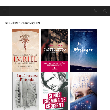
Plume Bleue
« Les mots sont les passants
DERNIÈRES CHRONIQUES
mystérieux de l’âme. »
« Les mots sont les passants
mystérieux de l’âme. »
ACCUEIL
LES PLUMES
ERIKA
MES FUTURES
LECTURES
MES CRITIQUES
MES ARTICLES
MARION