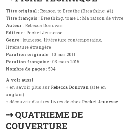
Aventure
Titre original
: Reason to Breathe (Breathing, #1)
Bande Dessinée
Titre français
: Breathing, tome 1 : Ma raison de vivre
Bibliothèque De A À Z
Auteur
: Rebecca Donovan
Bilan
Editeur
: Pocket Jeunesse
Biographie Et Autobiographie
Genre
: jeunesse, littérature contemporaine,
Biographie Fictionnelle
littérature étrangère
Parution originale
: 10 mai 2011
Bit-Lit
Parution française
: 05 mars 2015
C'est Lundi, Que Lisez-Vous ?
Nombre de pages
: 534
Chick-Lit
A voir aussi
Classique
+ en savoir plus sur
Rebecca Donovan
(site en
Comédie
anglais)
Concours
+ découvrir d’autres livres de chez
Pocket Jeunesse
Conte
⇢ QUATRIEME DE
Contemporain
COUVERTURE
Coup De Coeur