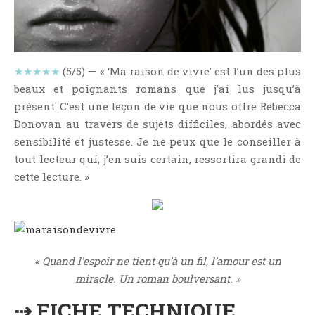
NOS VIDÉOS
RENDEZ-VOUS LIVRESQUES
SWAPS & CHALLENGES
★★★★★
(5/5) — « ‘Ma raison de vivre’ est l’un des plus
LES TAGS
beaux et poignants romans que j’ai lus jusqu’à
QUI SOMMES-NOUS ?
présent. C’est une leçon de vie que nous offre Rebecca
CONCOURS
Donovan au travers de sujets difficiles, abordés avec
LIENS
sensibilité et justesse. Je ne peux que le conseiller à
CONTACT
tout lecteur qui, j’en suis certain, ressortira grandi de
cette lecture. »
CATÉGORIES
Amitié
Articles D'Erika
Articles De Marion
« Quand l’espoir ne tient qu’à un fil, l’amour est un
Articles De Nadège
miracle. Un roman boulversant. »
Articles De Steven
⇢ FICHE TECHNIQUE