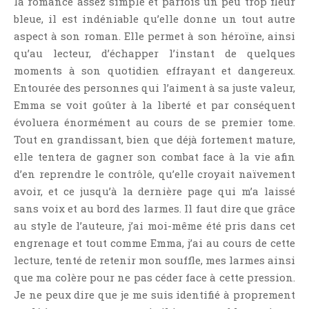
la romance assez simple et parfois un peu trop fleur
Témoignage
bleue, il est indéniable qu’elle donne un tout autre
Théâtre
aspect à son roman. Elle permet à son héroïne, ainsi
Thriller
qu’au lecteur, d’échapper l’instant de quelques
moments à son quotidien effrayant et dangereux.
Thriller Psychologique
Entourée des personnes qui l’aiment à sa juste valeur,
Throwback Thursday Livresque
Emma se voit goûter à la liberté et par conséquent
Top Ten Tuesday
évoluera énormément au cours de se premier tome.
Wish-List
Tout en grandissant, bien que déjà fortement mature,
Young Adult
elle tentera de gagner son combat face à la vie afin
d’en reprendre le contrôle, qu’elle croyait naïvement
avoir, et ce jusqu’à la dernière page qui m’a laissé
sans voix et au bord des larmes. Il faut dire que grâce
au style de l’auteure, j’ai moi-même été pris dans cet
engrenage et tout comme Emma, j’ai au cours de cette
lecture, tenté de retenir mon souffle, mes larmes ainsi
que ma colère pour ne pas céder face à cette pression.
Je ne peux dire que je me suis identifié à proprement