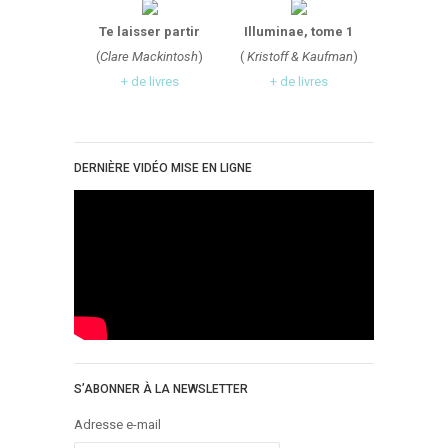
Te laisser partir
Illuminae, tome 1
(
Clare Mackintosh
)
(
Kristoff & Kaufman
)
+ de livres
+ de livres
DERNIÈRE VIDÉO MISE EN LIGNE
S’ABONNER À LA NEWSLETTER
Adresse e-mail