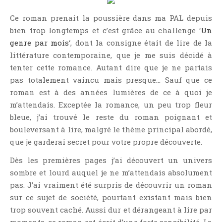
Jeunesse
Ce roman prenait la poussière dans ma PAL depuis
LGBT
bien trop longtemps et c’est grâce au challenge ‘
Un
Light Novel
genre par mois
‘, dont la consigne était de lire de la
Littérature Belge
littérature contemporaine, que je me suis décidé à
Littérature Classique
tenter cette romance. Autant dire que je ne partais
pas totalement vaincu mais presque… Sauf que ce
Littérature Contemporaine
roman est à des années lumières de ce à quoi je
Littérature Étrangère
m’attendais. Exceptée la romance, un peu trop fleur
Littérature Française
bleue, j’ai trouvé le reste du roman poignant et
Littérature Gay
bouleversant à lire, malgré le thème principal abordé,
Littérature Lesbienne
que je garderai secret pour votre propre découverte.
Manga
Dès les premières pages j’ai découvert un univers
New Adult
sombre et lourd auquel je ne m’attendais absolument
Nouvelle
pas. J’ai vraiment été surpris de découvrir un roman
sur ce sujet de société, pourtant existant mais bien
Paranormal
trop souvent caché. Aussi dur et dérangeant à lire par
Poésie