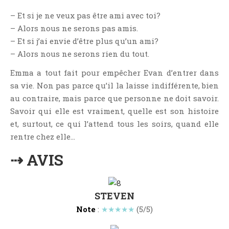
Critiques Express
– Et si je ne veux pas être ami avec toi?
Dark Erotica
– Alors nous ne serons pas amis.
Développement Personnel
– Et si j’ai envie d’être plus qu’un ami?
Drame
– Alors nous ne serons rien du tout.
Dystopie
Emma a tout fait pour empêcher Evan d’entrer dans
Epistolaire
sa vie. Non pas parce qu’il la laisse indifférente, bien
Erotique
au contraire, mais parce que personne ne doit savoir.
Savoir qui elle est vraiment, quelle est son histoire
Fait Divers
et, surtout, ce qui l’attend tous les soirs, quand elle
Fantastique
rentre chez elle…
Feel Good
⇢ AVIS
Fraternité
Histoire De Vie
Historique
STEVEN
Horreur
Note
:
★★★★★
(5/5)
Humour