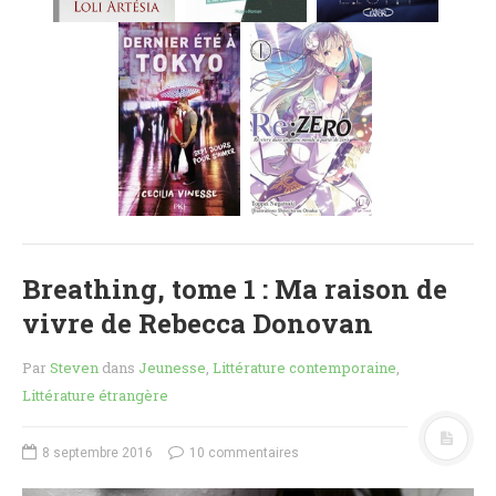
MES FUTURES
LECTURES
MES CRITIQUES
MES ARTICLES
NADÈGE
MES FUTURES
LECTURES
MES CRITIQUES
MES ARTICLES
Breathing, tome 1 : Ma raison de
STEVEN
vivre de Rebecca Donovan
MES FUTURES
LECTURES
Par
Steven
dans
Jeunesse
,
Littérature contemporaine
,
MES CRITIQUES
Littérature étrangère
MES ARTICLES
NOS CRITIQUES
8 septembre 2016
10 commentaires
NOS COUPS DE ♥