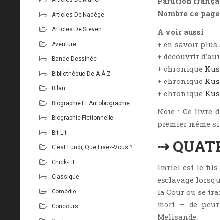
Parution frança
Nombre de page
Articles De Nadège
Articles De Steven
A voir aussi
+ en savoir plus
Aventure
+ découvrir d’aut
Bande Dessinée
+ chronique
Kush
Bibliothèque De A À Z
+ chronique
Kush
Bilan
+ chronique
Kush
Biographie Et Autobiographie
Note : Ce livre 
Biographie Fictionnelle
premier même si c
Bit-Lit
⇢ QUAT
C'est Lundi, Que Lisez-Vous ?
Chick-Lit
Imriel est le fil
Classique
esclavage lorsqu
la Cour où se tr
Comédie
mort – de peur 
Concours
Melisande.