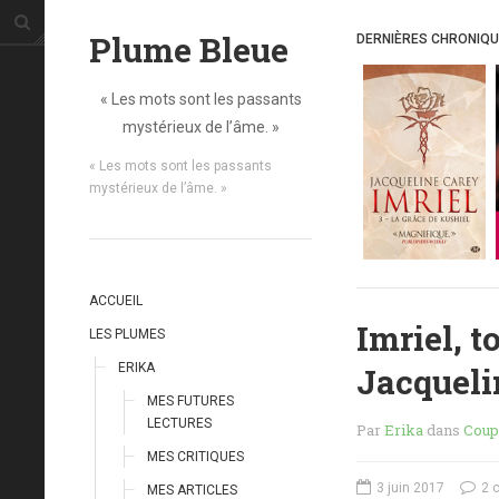
Plume Bleue
DERNIÈRES CHRONIQ
« Les mots sont les passants
mystérieux de l’âme. »
« Les mots sont les passants
mystérieux de l’âme. »
ACCUEIL
Imriel, t
LES PLUMES
Jacqueli
ERIKA
MES FUTURES
LECTURES
Par
Erika
dans
Coup
MES CRITIQUES
3 juin 2017
2 
MES ARTICLES