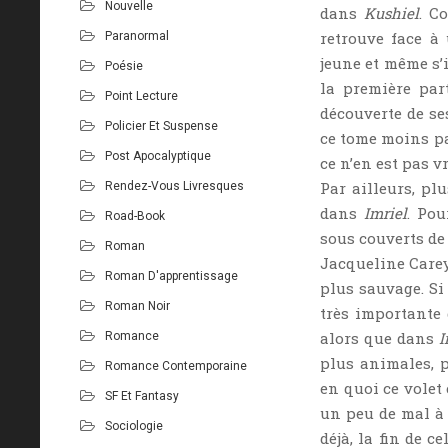
Nouvelle
dans
Kushiel
. C
retrouve face à 
Paranormal
jeune et même s’i
Poésie
la première par
Point Lecture
découverte de ses
Policier Et Suspense
ce tome moins pa
Post Apocalyptique
ce n’en est pas 
Par ailleurs, pl
Rendez-Vous Livresques
dans
Imriel
. Pou
Road-Book
sous couverts de 
Roman
Jacqueline Carey
Roman D'apprentissage
plus sauvage. Si
Roman Noir
très importante 
alors que dans
I
Romance
plus animales, p
Romance Contemporaine
en quoi ce volet 
SF Et Fantasy
un peu de mal à 
Sociologie
déjà, la fin de c