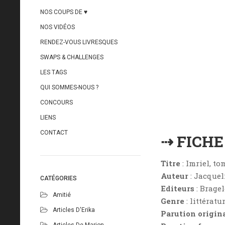
NOS COUPS DE ♥
NOS VIDÉOS
RENDEZ-VOUS LIVRESQUES
SWAPS & CHALLENGES
LES TAGS
QUI SOMMES-NOUS ?
CONCOURS
LIENS
CONTACT
⇢ FICH
Titre
: Imriel, to
Auteur
: Jacquel
CATÉGORIES
Editeurs
: Brage
Amitié
Genre
: littératu
Articles D'Erika
Parution origin
Articles De Marion