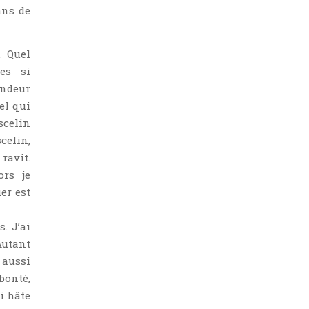
ans de
. Quel
es si
andeur
el qui
scelin
celin,
ravit.
ors je
er est
. J’ai
Autant
 aussi
bonté,
i hâte