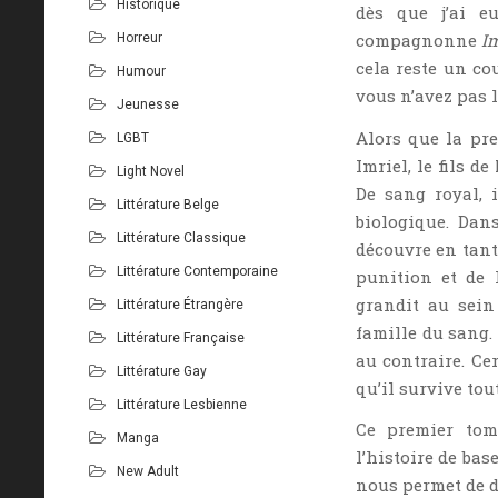
Historique
dès que j’ai e
compagnonne
Im
Horreur
cela reste un co
Humour
vous n’avez pas l
Jeunesse
Alors que la pre
LGBT
Imriel, le fils d
Light Novel
De sang royal, 
Littérature Belge
biologique. Dan
Littérature Classique
découvre en tant
Littérature Contemporaine
punition et de 
grandit au sein
Littérature Étrangère
famille du sang.
Littérature Française
au contraire. Ce
Littérature Gay
qu’il survive tou
Littérature Lesbienne
Ce premier tom
Manga
l’histoire de bas
New Adult
nous permet de d