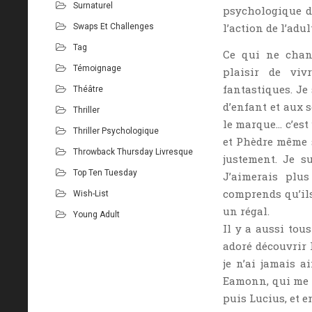
Surnaturel
psychologique de
l’action de l’adul
Swaps Et Challenges
Tag
Ce qui ne chang
Témoignage
plaisir de viv
fantastiques. Je 
Théâtre
d’enfant et aux s
Thriller
le marque… c’est
Thriller Psychologique
et Phèdre même s
Throwback Thursday Livresque
justement. Je su
Top Ten Tuesday
J’aimerais plus
comprends qu’ils
Wish-List
un régal.
Young Adult
Il y a aussi tou
adoré découvrir 
je n’ai jamais a
Eamonn, qui me f
puis Lucius, et e