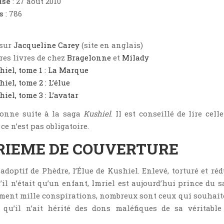
ise
: 27 août 2010
s
: 786
 sur
Jacqueline Carey
(site en anglais)
res livres de chez
Bragelonne
et
Milady
iel, tome 1 : La Marque
iel, tome 2 : L’élue
iel, tome 3 : L’avatar
donne suite à la saga
Kushiel
. Il est conseillé de lire cell
e n’est pas obligatoire.
RIEME DE COUVERTURE
s adoptif de Phèdre, l’Élue de Kushiel. Enlevé, torturé et ré
’il n’était qu’un enfant, Imriel est aujourd’hui prince du s
ament mille conspirations, nombreux sont ceux qui souhait
qu’il n’ait hérité des dons maléfiques de sa véritable