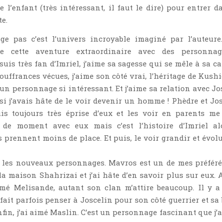
 l’enfant (très intéressant, il faut le dire) pour entrer d
te.
e pas c’est l’univers incroyable imaginé par l’auteure
re cette aventure extraordinaire avec des personnag
suis très fan d’Imriel, j’aime sa sagesse qui se mêle à sa c
ouffrances vécues, j’aime son côté vrai, l’héritage de Kushi
 un personnage si intéressant. Et j’aime sa relation avec Jo
i j’avais hâte de le voir devenir un homme ! Phèdre et Jos
is toujours très éprise d’eux et les voir en parents me 
 de moment avec eux mais c’est l’histoire d’Imriel al
 prennent moins de place. Et puis, le voir grandir et évolu
s les nouveaux personnages. Mavros est un de mes préférés
la maison Shahrizai et j’ai hâte d’en savoir plus sur eux. 
imé Melisande, autant son clan m’attire beaucoup. Il y a
ait parfois penser à Joscelin pour son côté guerrier et sa 
nfin, j’ai aimé Maslin. C’est un personnage fascinant que j’a