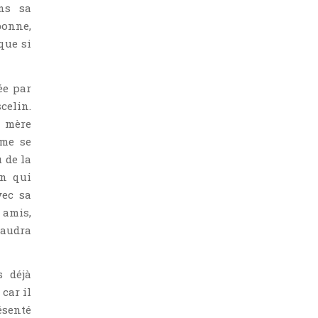
ns sa
 bonne,
que si
ée par
scelin.
a mère
ême se
 de la
on qui
vec sa
 amis,
faudra
s déjà
 car il
ésenté