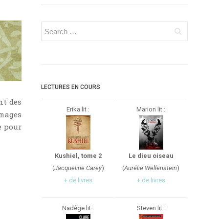
LECTURES EN COURS
nt des
Erika lit :
Marion lit :
nnages
e pour
Kushiel, tome 2
Le dieu oiseau
(
Jacqueline Carey
)
(
Aurélie Wellenstein
)
+ de livres
+ de livres
Nadège lit :
Steven lit :