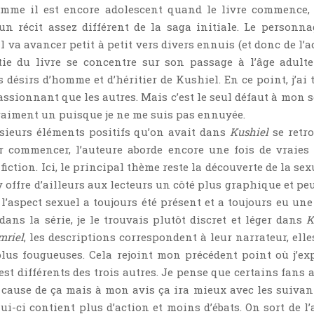
omme il est encore adolescent quand le livre commence,
un récit assez différent de la saga initiale. Le personna
l va avancer petit à petit vers divers ennuis (et donc de l’a
tie du livre se concentre sur son passage à l’âge adulte
 désirs d’homme et d’héritier de Kushiel. En ce point, j’ai 
ssionnant que les autres. Mais c’est le seul défaut à mon s
vraiment un puisque je ne me suis pas ennuyée.
usieurs éléments positifs qu’on avait dans
Kushiel
se retr
r commencer, l’auteure aborde encore une fois de vraies 
fiction. Ici, le principal thème reste la découverte de la sex
 offre d’ailleurs aux lecteurs un côté plus graphique et peu
 l’aspect sexuel a toujours été présent et a toujours eu une
dans la série, je le trouvais plutôt discret et léger dans
K
mriel
, les descriptions correspondent à leur narrateur, elle
lus fougueuses. Cela rejoint mon précédent point où j’ex
est différents des trois autres. Je pense que certains fans 
cause de ça mais à mon avis ça ira mieux avec les suivant
elui-ci contient plus d’action et moins d’ébats. On sort de l