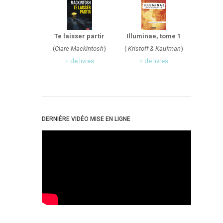
Te laisser partir
Illuminae, tome 1
(
Clare Mackintosh
)
(
Kristoff & Kaufman
)
+ de livres
+ de livres
DERNIÈRE VIDÉO MISE EN LIGNE