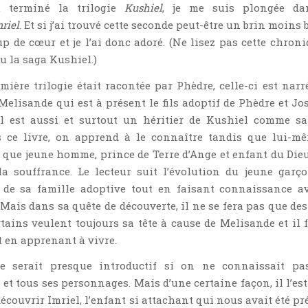
u terminé la trilogie
Kushiel
, je me suis plongée da
riel
. Et si j’ai trouvé cette seconde peut-être un brin moins
up de cœur et je l’ai donc adoré. (Ne lisez pas cette chroni
u la saga Kushiel.)
mière trilogie était racontée par Phèdre, celle-ci est narr
e Melisande qui est à présent le fils adoptif de Phèdre et Jo
il est aussi et surtout un héritier de Kushiel comme s
s ce livre, on apprend à le connaître tandis que lui-m
 que jeune homme, prince de Terre d’Ange et enfant du Dieu
la souffrance. Le lecteur suit l’évolution du jeune garç
 de sa famille adoptive tout en faisant connaissance a
 Mais dans sa quête de découverte, il ne se fera pas que des
rtains veulent toujours sa tête à cause de Melisande et il 
t en apprenant à vivre.
e serait presque introductif si on ne connaissait pa
e et tous ses personnages. Mais d’une certaine façon, il l’est
écouvrir Imriel, l’enfant si attachant qui nous avait été pr