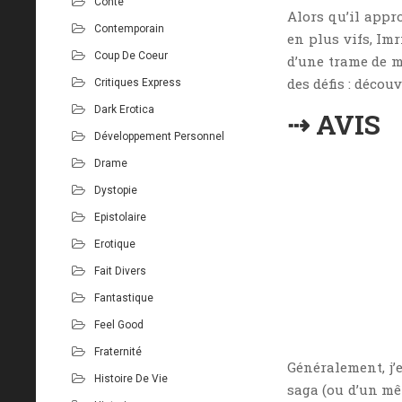
Conte
Alors qu’il appr
Contemporain
en plus vifs, Imr
Coup De Coeur
d’une trame de m
des défis : découv
Critiques Express
Dark Erotica
⇢ AVIS
Développement Personnel
Drame
Dystopie
Epistolaire
Erotique
Fait Divers
Fantastique
Feel Good
Fraternité
Généralement, j’
Histoire De Vie
saga (ou d’un mêm