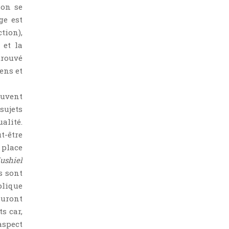
 on se
ge est
ction),
 et la
trouvé
ens et
ouvent
sujets
ualité.
t-être
 place
ushiel
s sont
plique
auront
s car,
’aspect