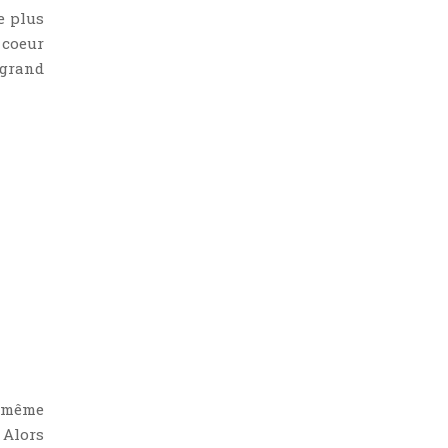
e plus
 coeur
 grand
e même
 Alors