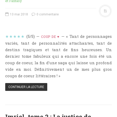
et Fantasy
NOS VIDÉOS
RENDEZ-VOUS LIVRESQUES
13 mai 2018
0 commentaire
SWAPS & CHALLENGES
LES TAGS
QUI SOMMES-NOUS ?
★★★★★
(5/5) —
— « Tant de personnages
COUP DE ♥
CONCOURS
variés, tant de personnalités attachantes, tant de
destins tragiques et tant de fins heureuses. Un
LIENS
dernier tome fabuleux qui a encore une fois été un
CONTACT
coup de coeur, la fin d’une saga qui laisse un profond
vide en moi. Définitivement un de mes plus gros
CATÉGORIES
coups de coeur littéraires ! »
Amitié
Articles D'Erika
CONTINUER LA LECTURE
Articles De Marion
Articles De Nadège
Articles De Steven
Imriel, tome 2 : La justice de