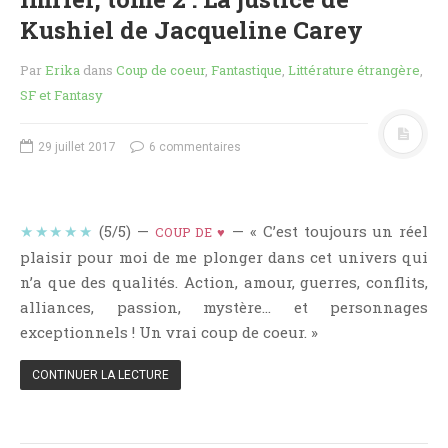
Aventure
Kushiel de Jacqueline Carey
Bande Dessinée
Bibliothèque De A À Z
Par
Erika
dans
Coup de coeur
,
Fantastique
,
Littérature étrangère
,
SF et Fantasy
Bilan
Biographie Et Autobiographie
29 juillet 2017
6 commentaires
Biographie Fictionnelle
Bit-Lit
C'est Lundi, Que Lisez-Vous ?
★★★★★
(5/5) —
— « C’est toujours un réel
COUP DE ♥
Chick-Lit
plaisir pour moi de me plonger dans cet univers qui
Classique
n’a que des qualités. Action, amour, guerres, conflits,
alliances, passion, mystère… et personnages
Comédie
exceptionnels ! Un vrai coup de coeur. »
Concours
Conte
CONTINUER LA LECTURE
Contemporain
Coup De Coeur