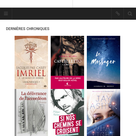
Plume Bleue
« Les mots sont les passants
DERNIÈRES CHRONIQUES
mystérieux de l’âme. »
« Les mots sont les passants
mystérieux de l’âme. »
ACCUEIL
LES PLUMES
ERIKA
MES FUTURES
LECTURES
MES CRITIQUES
MES ARTICLES
MARION