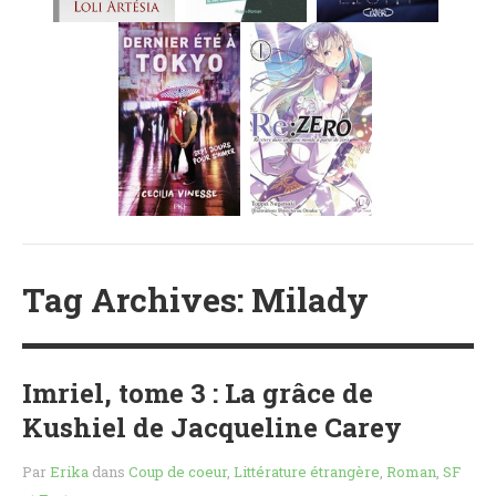
MES FUTURES
LECTURES
MES CRITIQUES
MES ARTICLES
NADÈGE
MES FUTURES
LECTURES
MES CRITIQUES
MES ARTICLES
STEVEN
Tag Archives: Milady
MES FUTURES
LECTURES
MES CRITIQUES
Imriel, tome 3 : La grâce de
MES ARTICLES
Kushiel de Jacqueline Carey
NOS CRITIQUES
Par
Erika
dans
Coup de coeur
,
Littérature étrangère
,
Roman
,
SF
NOS COUPS DE ♥