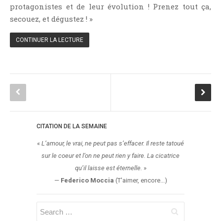
protagonistes et de leur évolution ! Prenez tout ça,
Témoignage
secouez, et dégustez ! »
Théâtre
Thriller
CONTINUER LA LECTURE
Thriller Psychologique
Throwback Thursday Livresque
Top Ten Tuesday
Wish-List
Young Adult
CITATION DE LA SEMAINE
«
L’amour, le vrai, ne peut pas s’effacer. Il reste tatoué
sur le coeur et l’on ne peut rien y faire. La cicatrice
qu’il laisse est éternelle.
»
—
Federico Moccia
(T'aimer, encore...)