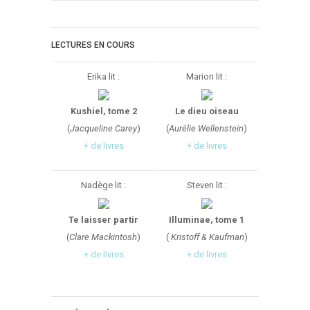
LECTURES EN COURS
Erika lit :
Marion lit :
Kushiel, tome 2
Le dieu oiseau
(
Jacqueline Carey
)
(
Aurélie Wellenstein
)
+ de livres
+ de livres
Nadège lit :
Steven lit :
Te laisser partir
Illuminae, tome 1
(
Clare Mackintosh
)
(
Kristoff & Kaufman
)
+ de livres
+ de livres