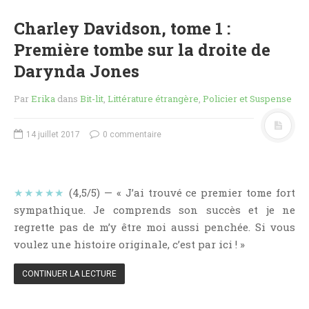
Critiques Express
Charley Davidson, tome 1 :
Dark Erotica
Première tombe sur la droite de
Développement Personnel
Darynda Jones
Drame
Dystopie
Par
Erika
dans
Bit-lit
,
Littérature étrangère
,
Policier et Suspense
Epistolaire
Erotique
14 juillet 2017
0 commentaire
Fait Divers
Fantastique
★★★★★
(4,5/5) — « J’ai trouvé ce premier tome fort
Feel Good
sympathique. Je comprends son succès et je ne
Fraternité
regrette pas de m’y être moi aussi penchée. Si vous
Histoire De Vie
voulez une histoire originale, c’est par ici ! »
Historique
Horreur
CONTINUER LA LECTURE
Humour