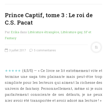
Jeunesse
LGBT
Prince Captif, tome 3 : Le roi de
Light Novel
C.S. Pacat
Littérature Belge
Littérature Classique
Par
Erika
dans
Littérature étrangère
,
Littérature gay
,
SF et
Fantasy
Littérature Contemporaine
Littérature Étrangère
3 juillet 2017
5 commentaires
Littérature Française
Littérature Gay
Littérature Lesbienne
★★★★★
(4,5/5) — « Ce livre se lit extrêmement vite et
Manga
termine une saga très plaisante mais peut-être trop
New Adult
simpliste pour les lecteurs qui aiment la richesse des
univers de fantasy. Personnellement, même si je suis
Nouvelle
parfaitement consciente de ses défauts, je ne peux
Paranormal
nier avoir été transportée et avoir adoré ma lecture ! »
Poésie