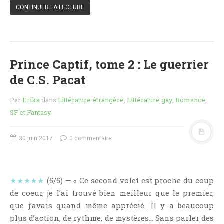
Point Lecture
CONTINUER LA LECTURE
Policier Et Suspense
Post Apocalyptique
Rendez-Vous Livresques
Prince Captif, tome 2 : Le guerrier
Road-Book
de C.S. Pacat
Roman
Roman D'apprentissage
Par
Erika
dans
Littérature étrangère
,
Littérature gay
,
Romance
,
Roman Noir
SF et Fantasy
Romance
30 juin 2017
0 commentaire
Romance Contemporaine
SF Et Fantasy
Sociologie
★★★★★
(5/5) — « Ce second volet est proche du coup
Surnaturel
de coeur, je l’ai trouvé bien meilleur que le premier,
Swaps Et Challenges
que j’avais quand même apprécié. Il y a beaucoup
Tag
plus d’action, de rythme, de mystères… Sans parler des