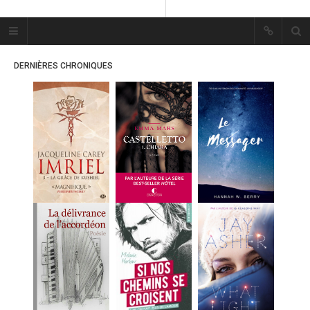
Plume Bleue
« Les mots sont les passants
DERNIÈRES CHRONIQUES
mystérieux de l’âme. »
« Les mots sont les passants
mystérieux de l’âme. »
ACCUEIL
LES PLUMES
ERIKA
MES FUTURES
LECTURES
MES CRITIQUES
MES ARTICLES
MARION