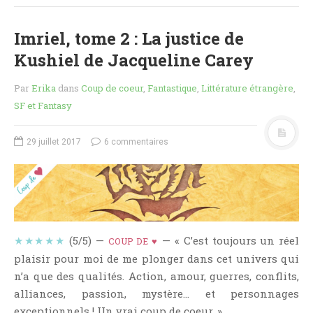
Aventure
Bande Dessinée
Imriel, tome 2 : La justice de
Bibliothèque De A À Z
Kushiel de Jacqueline Carey
Bilan
Par
Erika
dans
Coup de coeur
,
Fantastique
,
Littérature étrangère
,
Biographie Et Autobiographie
SF et Fantasy
Biographie Fictionnelle
Bit-Lit
29 juillet 2017
6 commentaires
C'est Lundi, Que Lisez-Vous ?
Chick-Lit
Classique
Comédie
Concours
★★★★★
(5/5) —
— « C’est toujours un réel
COUP DE ♥
Conte
plaisir pour moi de me plonger dans cet univers qui
n’a que des qualités. Action, amour, guerres, conflits,
Contemporain
alliances, passion, mystère… et personnages
Coup De Coeur
exceptionnels ! Un vrai coup de coeur. »