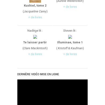
(
Aurélie Wellenstein
)
Kushiel, tome 2
+ de livres
(
Jacqueline Carey
)
+ de livres
Nadège lit :
Steven lit :
Te laisser partir
Illuminae, tome 1
(
Clare Mackintosh
)
(
Kristoff & Kaufman
)
+ de livres
+ de livres
DERNIÈRE VIDÉO MISE EN LIGNE