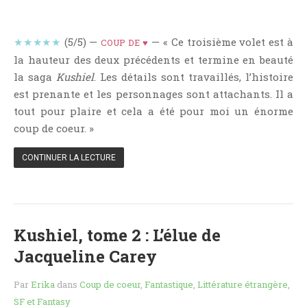
Point Lecture
Policier Et Suspense
★★★★★
(5/5) —
— « Ce troisième volet est à
COUP DE ♥
Post Apocalyptique
la hauteur des deux précédents et termine en beauté
Rendez-Vous Livresques
la saga
Kushiel
. Les détails sont travaillés, l’histoire
Road-Book
est prenante et les personnages sont attachants. Il a
tout pour plaire et cela a été pour moi un énorme
Roman
coup de coeur. »
Roman D'apprentissage
Roman Noir
CONTINUER LA LECTURE
Romance
Romance Contemporaine
SF Et Fantasy
Kushiel, tome 2 : L’élue de
Sociologie
Jacqueline Carey
Surnaturel
Swaps Et Challenges
Par
Erika
dans
Coup de coeur
,
Fantastique
,
Littérature étrangère
,
Tag
SF et Fantasy