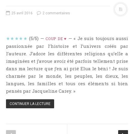
Témoignage
Théâtre
25 avril 2016
2 commentaires
Thriller
Thriller Psychologique
★★★★★
(5/5) —
— « Je suis toujours aussi
COUP DE ♥
Throwback Thursday Livresque
passionnée par l’histoire et l’univers créés par
Top Ten Tuesday
l’auteure. J’adore les différentes religions qu’elle a
Wish-List
imaginées et j’avoue avoir été parfois tellement prise
Young Adult
dans ma lecture que j’en ai prié Elua le béni ! Je suis
charmée par le monde, les peuples, les dieux, les
langues, les familles et tous ces éléments si bien
pensés par Jacqueline Carey. »
CONTINUER LA LECTURE