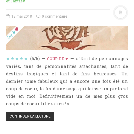
et Fantasy
NOS VIDÉOS
RENDEZ-VOUS LIVRESQUES
13 mai 2018
0 commentaire
SWAPS & CHALLENGES
LES TAGS
QUI SOMMES-NOUS ?
CONCOURS
LIENS
★★★★★
(5/5) —
— « Tant de personnages
COUP DE ♥
variés, tant de personnalités attachantes, tant de
CONTACT
destins tragiques et tant de fins heureuses. Un
dernier tome fabuleux qui a encore une fois été un
CATÉGORIES
coup de coeur, la fin d’une saga qui laisse un profond
Amitié
vide en moi. Définitivement un de mes plus gros
Articles D'Erika
coups de coeur littéraires ! »
Articles De Marion
CONTINUER LA LECTURE
Articles De Nadège
Articles De Steven