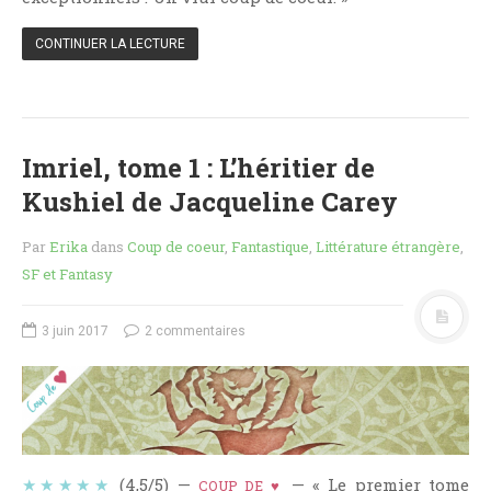
Critiques Express
Dark Erotica
CONTINUER LA LECTURE
Développement Personnel
Drame
Dystopie
Imriel, tome 1 : L’héritier de
Epistolaire
Kushiel de Jacqueline Carey
Erotique
Fait Divers
Par
Erika
dans
Coup de coeur
,
Fantastique
,
Littérature étrangère
,
Fantastique
SF et Fantasy
Feel Good
3 juin 2017
2 commentaires
Fraternité
Histoire De Vie
Historique
Horreur
Humour
★★★★★
(4,5/5) —
— « Le premier tome
COUP DE ♥