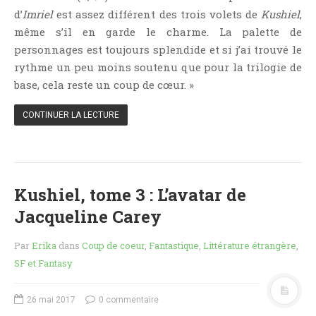
Jeunesse
d’
Imriel
est assez différent des trois volets de
Kushiel
,
LGBT
même s’il en garde le charme. La palette de
personnages est toujours splendide et si j’ai trouvé le
Light Novel
rythme un peu moins soutenu que pour la trilogie de
Littérature Belge
base, cela reste un coup de cœur. »
Littérature Classique
Littérature Contemporaine
CONTINUER LA LECTURE
Littérature Étrangère
Littérature Française
Littérature Gay
Kushiel, tome 3 : L’avatar de
Littérature Lesbienne
Jacqueline Carey
Manga
New Adult
Par
Erika
dans
Coup de coeur
,
Fantastique
,
Littérature étrangère
,
Nouvelle
SF et Fantasy
Paranormal
26 mai 2017
0 commentaire
Poésie