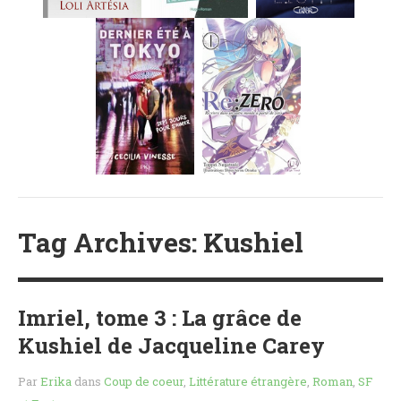
MES FUTURES
LECTURES
MES CRITIQUES
MES ARTICLES
NADÈGE
MES FUTURES
LECTURES
MES CRITIQUES
MES ARTICLES
STEVEN
Tag Archives: Kushiel
MES FUTURES
LECTURES
MES CRITIQUES
Imriel, tome 3 : La grâce de
MES ARTICLES
Kushiel de Jacqueline Carey
NOS CRITIQUES
Par
Erika
dans
Coup de coeur
,
Littérature étrangère
,
Roman
,
SF
NOS COUPS DE ♥