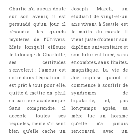
Aventure
Charlie n’a aucun doute
Joseph March, un
Bande Dessinée
sur son avenir, il est
étudiant de vingt-et-un
Bibliothèque De A À Z
persuadé qu’un jour il
ans vivant à Seattle, est
Bilan
résoudra les grands
le maître du monde. Il
Biographie Et Autobiographie
mystères de l’Univers.
vient juste d’obtenir son
Mais lorsqu’il effleure
diplôme universitaire et
Biographie Fictionnelle
le tatouage de Charlotte,
son futur est tracé, sans
Bit-Lit
ses certitudes
encombres, sans limites,
C'est Lundi, Que Lisez-Vous ?
s’envolent : l’amour est
magnifique. La vie de
Chick-Lit
entré dans l’équation. Il
Joe implose quand il
Classique
est prêt à tout pour elle,
commence à souffrir de
quitte à mettre en péril
syndromes de
Comédie
sa carrière académique.
bipolarité, et, pas
Concours
Sans comprendre, il
longtemps après, sa
Conte
accepte toutes ses
mère tue un homme
Contemporain
requêtes, même s’il sent
qu’elle n’a jamais
Coup De Coeur
bien qu’elle cache un
rencontré, avec un