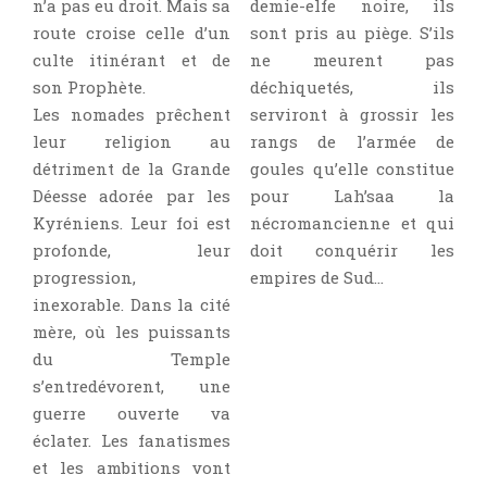
n’a pas eu droit. Mais sa
demie-elfe noire, ils
route croise celle d’un
sont pris au piège. S’ils
culte itinérant et de
ne meurent pas
son Prophète.
déchiquetés, ils
Les nomades prêchent
serviront à grossir les
leur religion au
rangs de l’armée de
détriment de la Grande
goules qu’elle constitue
Déesse adorée par les
pour Lah’saa la
Kyréniens. Leur foi est
nécromancienne et qui
profonde, leur
doit conquérir les
progression,
empires de Sud…
inexorable. Dans la cité
mère, où les puissants
du Temple
s’entredévorent, une
guerre ouverte va
éclater. Les fanatismes
et les ambitions vont