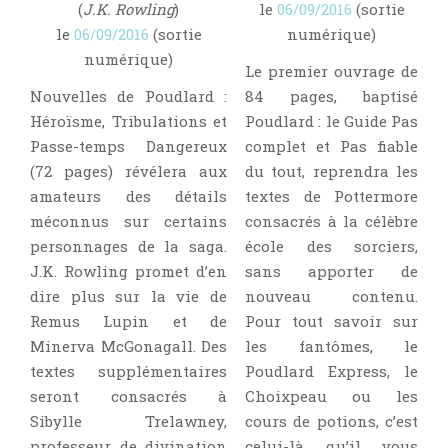
(
J.K. Rowling
)
le
06/09/2016
(sortie
le
06/09/2016
(sortie
numérique)
numérique)
Le premier ouvrage de
Nouvelles de Poudlard :
84 pages, baptisé
Héroïsme, Tribulations et
Poudlard : le Guide Pas
Passe-temps Dangereux
complet et Pas fiable
(72 pages) révélera aux
du tout, reprendra les
amateurs des détails
textes de Pottermore
méconnus sur certains
consacrés à la célèbre
personnages de la saga.
école des sorciers,
J.K. Rowling promet d’en
sans apporter de
dire plus sur la vie de
nouveau contenu.
Remus Lupin et de
Pour tout savoir sur
Minerva McGonagall. Des
les fantômes, le
textes supplémentaires
Poudlard Express, le
seront consacrés à
Choixpeau ou les
Sibylle Trelawney,
cours de potions, c’est
professeur de divination
celui-là qu’il vous