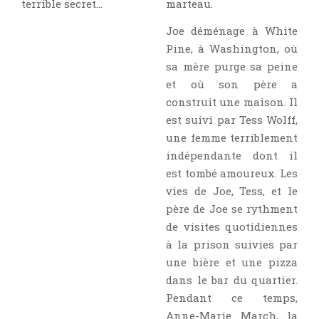
terrible secret…
marteau.
Critiques Express
Dark Erotica
Joe déménage à White
Pine, à Washington, où
Développement Personnel
sa mère purge sa peine
Drame
et où son père a
Dystopie
construit une maison. Il
Epistolaire
est suivi par Tess Wolff,
Erotique
une femme terriblement
indépendante dont il
Fait Divers
est tombé amoureux. Les
Fantastique
vies de Joe, Tess, et le
Feel Good
père de Joe se rythment
Fraternité
de visites quotidiennes
Histoire De Vie
à la prison suivies par
une bière et une pizza
Historique
dans le bar du quartier.
Horreur
Pendant ce temps,
Humour
Anne-Marie March, la