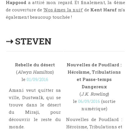
Hapgood
a attiré mon regard. Et finalement, la 4ème
de couverture de
‘Nos âmes la nuit’
de
Kent Haruf
m’a
également beaucoup touchée !
⇢ STEVEN
Rebelle du désert
Nouvelles de Poudlard :
(
Alwyn Hamilton
)
Héroïsme, Tribulations
le
01/09/2016
et Passe-temps
Dangereux
Amani veut quitter sa
(
J.K. Rowling
)
ville, Dustwalk, qui se
le
06/09/2016
(sortie
trouve dans le désert
numérique)
du Miraji, pour
découvrir le reste du
Nouvelles de Poudlard :
monde.
Héroïsme, Tribulations et