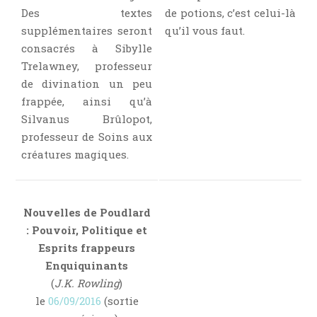
Témoignage
Des textes
de potions, c’est celui-là
supplémentaires seront
qu’il vous faut.
Théâtre
consacrés à Sibylle
Thriller
Trelawney, professeur
Thriller Psychologique
de divination un peu
Throwback Thursday Livresque
frappée, ainsi qu’à
Top Ten Tuesday
Silvanus Brûlopot,
professeur de Soins aux
Wish-List
créatures magiques.
Young Adult
Nouvelles de Poudlard
: Pouvoir, Politique et
Esprits frappeurs
Enquiquinants
(
J.K. Rowling
)
le
06/09/2016
(sortie