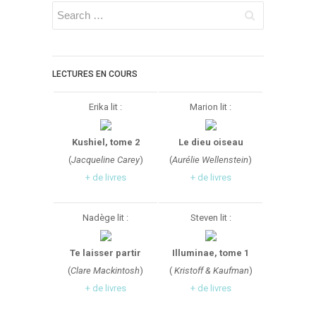
LECTURES EN COURS
Erika lit :
Marion lit :
Kushiel, tome 2
Le dieu oiseau
(
Jacqueline Carey
)
(
Aurélie Wellenstein
)
+ de livres
+ de livres
Nadège lit :
Steven lit :
Te laisser partir
Illuminae, tome 1
(
Clare Mackintosh
)
(
Kristoff & Kaufman
)
+ de livres
+ de livres