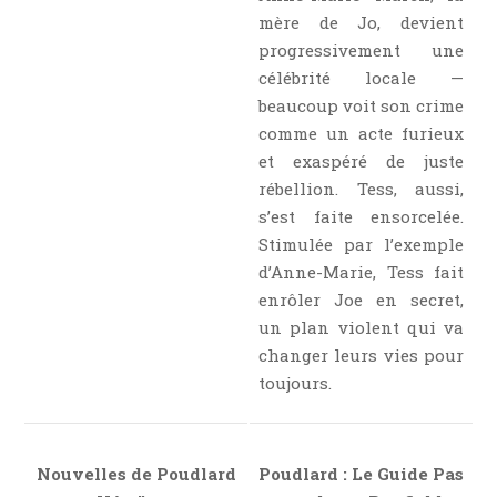
Jeunesse
mère de Jo, devient
LGBT
progressivement une
célébrité locale —
Light Novel
beaucoup voit son crime
Littérature Belge
comme un acte furieux
Littérature Classique
et exaspéré de juste
Littérature Contemporaine
rébellion. Tess, aussi,
Littérature Étrangère
s’est faite ensorcelée.
Stimulée par l’exemple
Littérature Française
d’Anne-Marie, Tess fait
Littérature Gay
enrôler Joe en secret,
Littérature Lesbienne
un plan violent qui va
Manga
changer leurs vies pour
New Adult
toujours.
Nouvelle
Paranormal
Nouvelles de Poudlard
Poudlard : Le Guide Pas
Poésie