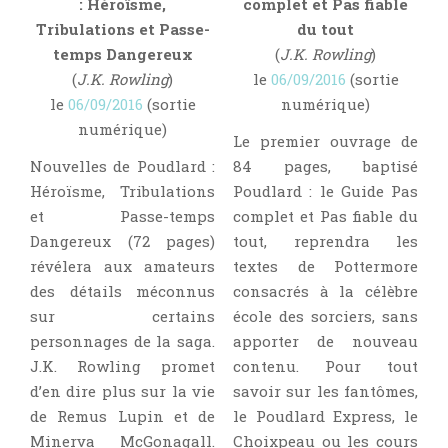
: Héroïsme,
complet et Pas fiable
Point Lecture
Tribulations et Passe-
du tout
Policier Et Suspense
temps Dangereux
(
J.K. Rowling
)
Post Apocalyptique
(
J.K. Rowling
)
le
06/09/2016
(sortie
Rendez-Vous Livresques
le
06/09/2016
(sortie
numérique)
numérique)
Road-Book
Le premier ouvrage de
Roman
Nouvelles de Poudlard :
84 pages, baptisé
Héroïsme, Tribulations
Poudlard : le Guide Pas
Roman D'apprentissage
et Passe-temps
complet et Pas fiable du
Roman Noir
Dangereux (72 pages)
tout, reprendra les
Romance
révélera aux amateurs
textes de Pottermore
Romance Contemporaine
des détails méconnus
consacrés à la célèbre
SF Et Fantasy
sur certains
école des sorciers, sans
personnages de la saga.
apporter de nouveau
Sociologie
J.K. Rowling promet
contenu. Pour tout
Surnaturel
d’en dire plus sur la vie
savoir sur les fantômes,
Swaps Et Challenges
de Remus Lupin et de
le Poudlard Express, le
Tag
Minerva McGonagall.
Choixpeau ou les cours