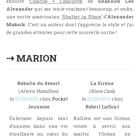
ensuite
‘Charlie + Charlotte’
de
Shannon Lee
Alexander
qui me tente vraiment beaucoup, et enfin,
une sortie américaine,
‘Shelter in Place’
d’
Alexander
Maksik
. C’est un auteur dont j’apprécie le style et j’ai
de grandes attentes pour cette nouvelle sortie !
⇢ MARION
Rebelle du désert
La Sirène
(
Alwyn Hamilton
)
(
Kiera Cass
)
le
01/09/2016
chez
Pocket
le
22/09/2016
chez
Jeunesse
Robert Laffont
Enfermée depuis tant
Kahlen est une Sirène,
d’années dans une vie
vouée à servir son
étouffante au cœur du
maître l’Océan en