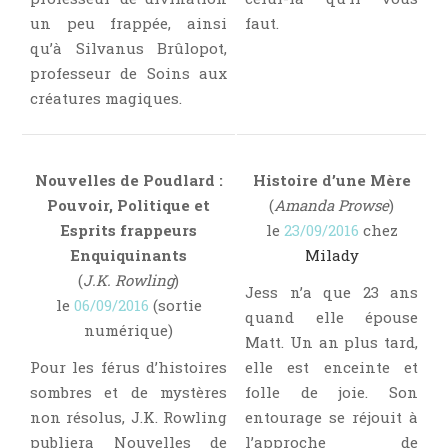
un peu frappée, ainsi
faut.
qu’à Silvanus Brûlopot,
professeur de Soins aux
créatures magiques.
Nouvelles de Poudlard :
Histoire d’une Mère
Pouvoir, Politique et
(
Amanda Prowse
)
Esprits frappeurs
le
23/09/2016
chez
Enquiquinants
Milady
(
J.K. Rowling
)
Jess n’a que 23 ans
le
06/09/2016
(sortie
quand elle épouse
numérique)
Matt. Un an plus tard,
Pour les férus d’histoires
elle est enceinte et
sombres et de mystères
folle de joie. Son
non résolus, J.K. Rowling
entourage se réjouit à
publiera Nouvelles de
l’approche de