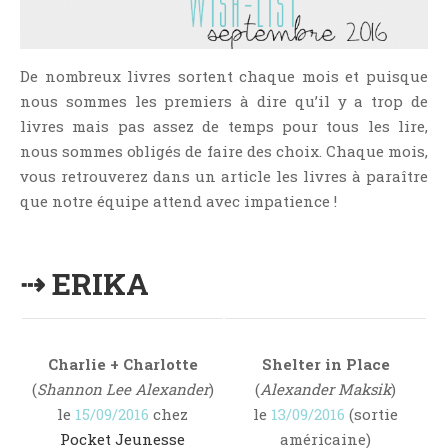
NOS VIDÉOS
RENDEZ-VOUS LIVRESQUES
SWAPS & CHALLENGES
De nombreux livres sortent chaque mois et puisque
nous sommes les premiers à dire qu’il y a trop de
LES TAGS
livres mais pas assez de temps pour tous les lire,
QUI SOMMES-NOUS ?
nous sommes obligés de faire des choix. Chaque mois,
CONCOURS
vous retrouverez dans un article les livres à paraître
LIENS
que notre équipe attend avec impatience !
CONTACT
CATÉGORIES
⇢ ERIKA
Amitié
Articles D'Erika
Charlie + Charlotte
Shelter in Place
Articles De Marion
(
Shannon Lee Alexander
)
(
Alexander Maksik
)
Articles De Nadège
le
15/09/2016
chez
le
13/09/2016
(sortie
Articles De Steven
Pocket Jeunesse
américaine)