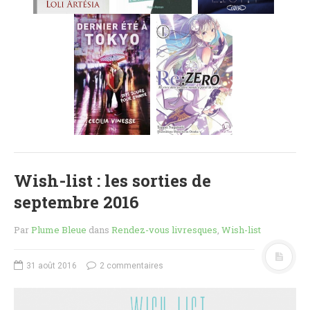
MES FUTURES
LECTURES
MES CRITIQUES
MES ARTICLES
NADÈGE
MES FUTURES
LECTURES
MES CRITIQUES
MES ARTICLES
Wish-list : les sorties de
STEVEN
septembre 2016
MES FUTURES
LECTURES
Par
Plume Bleue
dans
Rendez-vous livresques
,
Wish-list
MES CRITIQUES
MES ARTICLES
31 août 2016
2 commentaires
NOS CRITIQUES
NOS COUPS DE ♥