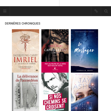
Plume Bleue
« Les mots sont les passants
DERNIÈRES CHRONIQUES
mystérieux de l’âme. »
« Les mots sont les passants
mystérieux de l’âme. »
ACCUEIL
LES PLUMES
ERIKA
MES FUTURES
LECTURES
MES CRITIQUES
MES ARTICLES
MARION