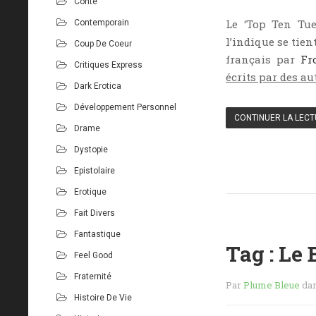
Conte
Le ‘Top Ten Tu
Contemporain
l’indique se tient
Coup De Coeur
français par
Fr
Critiques Express
écrits par des au
Dark Erotica
Développement Personnel
CONTINUER LA LEC
Drame
Dystopie
Epistolaire
Erotique
Fait Divers
Fantastique
Tag : Le
Feel Good
Fraternité
Par
Plume Bleue
da
Histoire De Vie