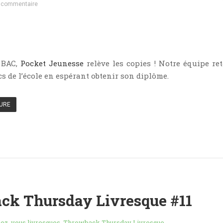
 commentaire
 BAC,
Pocket Jeunesse
relève les copies ! Notre équipe re
cs de l’école en espérant obtenir son diplôme.
TURE
ck Thursday Livresque #11
ez-vous livresques
,
Throwback Thursday Livresque