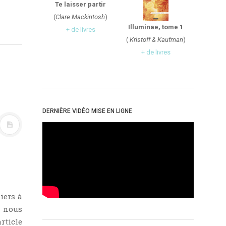
Te laisser partir
(
Clare Mackintosh
)
Illuminae, tome 1
+ de livres
(
Kristoff & Kaufman
)
+ de livres
DERNIÈRE VIDÉO MISE EN LIGNE
iers à
, nous
rticle