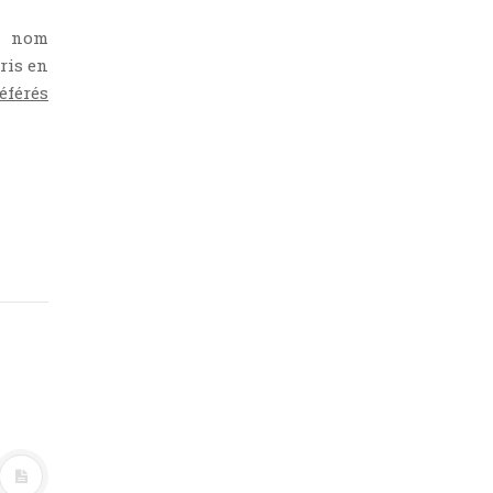
n nom
ris en
éférés