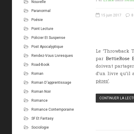
Nouvelle
Paranormal
15 juin 2017
8
Poésie
Point Lecture
Policier Et Suspense
Post Apocalyptique
Le ‘Throwback T
Rendez-Vous Livresques
par
BettieRose 
Road-Book
doivent partager
d’un livre qu’il
Roman
pères’
.
Roman D'apprentissage
Roman Noir
CONTINUER LA LEC
Romance
Romance Contemporaine
SF Et Fantasy
Sociologie