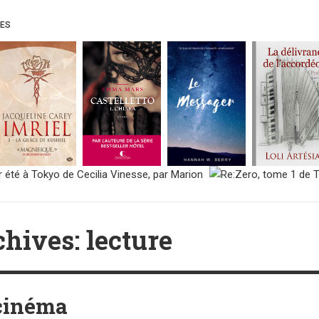
UES
hives: lecture
 cinéma