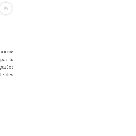
ganisé
ipants
parler
te des