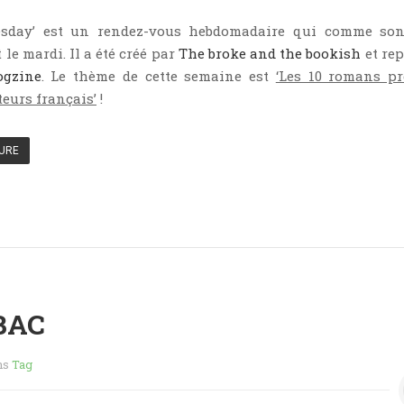
esday’ est un rendez-vous hebdomadaire qui comme so
 le mardi. Il a été créé par
The broke and the bookish
et rep
ogzine
. Le thème de cette semaine est
‘Les 10 romans pr
teurs français’
!
TURE
 BAC
ns
Tag