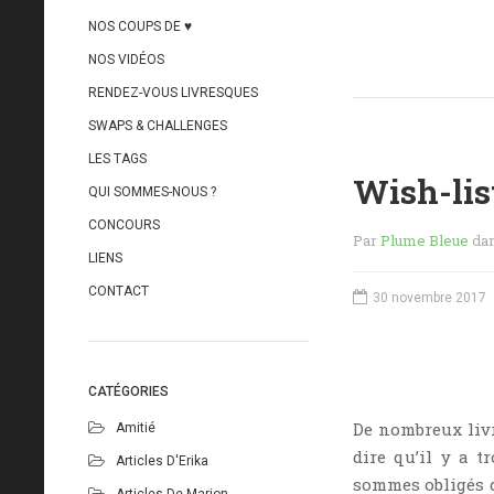
NOS COUPS DE ♥
NOS VIDÉOS
RENDEZ-VOUS LIVRESQUES
SWAPS & CHALLENGES
LES TAGS
Wish-list
QUI SOMMES-NOUS ?
CONCOURS
Par
Plume Bleue
da
LIENS
CONTACT
30 novembre 2017
CATÉGORIES
De nombreux liv
Amitié
dire qu’il y a t
Articles D'Erika
sommes obligés d
Articles De Marion