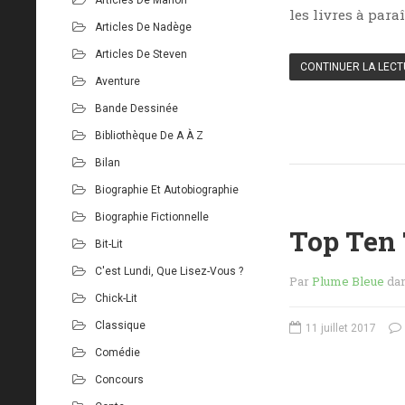
les livres à para
Articles De Nadège
Articles De Steven
CONTINUER LA LEC
Aventure
Bande Dessinée
Bibliothèque De A À Z
Bilan
Biographie Et Autobiographie
Biographie Fictionnelle
Top Ten 
Bit-Lit
C'est Lundi, Que Lisez-Vous ?
Par
Plume Bleue
da
Chick-Lit
Classique
11 juillet 2017
Comédie
Concours