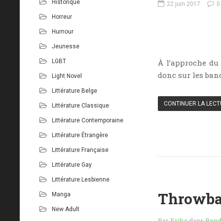
Historique
22 juin 2017
0
Horreur
Humour
Jeunesse
LGBT
À l’approche du
donc sur les ban
Light Novel
Littérature Belge
CONTINUER LA LEC
Littérature Classique
Littérature Contemporaine
Littérature Étrangère
Littérature Française
Littérature Gay
Littérature Lesbienne
Throwba
Manga
New Adult
Par
Erika
dans
Rend