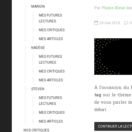
MARION
Par
Plume Bleue
da
MES FUTURES
LECTURES
25 mai 2018
0
MES CRITIQUES
MES ARTICLES
NADÈGE
MES FUTURES
LECTURES
MES CRITIQUES
MES ARTICLES
À l’occasion du
STEVEN
tag
sur le thème 
MES FUTURES
de vous parler d
LECTURES
débat.
MES CRITIQUES
MES ARTICLES
CONTINUER LA LEC
NOS CRITIQUES