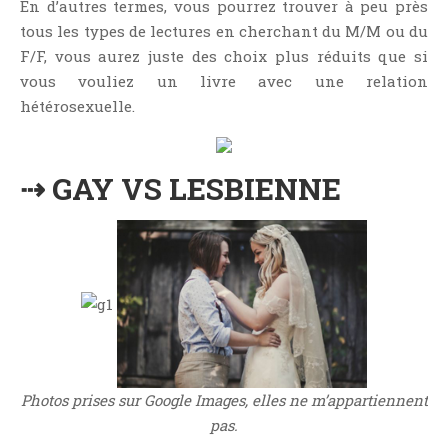
En d’autres termes, vous pourrez trouver à peu près
Jeunesse
tous les types de lectures en cherchant du M/M ou du
LGBT
F/F, vous aurez juste des choix plus réduits que si
Light Novel
vous vouliez un livre avec une relation
Littérature Belge
hétérosexuelle.
Littérature Classique
Littérature Contemporaine
⇢ GAY VS LESBIENNE
Littérature Étrangère
Littérature Française
Littérature Gay
Littérature Lesbienne
Manga
New Adult
Nouvelle
Photos prises sur Google Images, elles ne m’appartiennent
Paranormal
pas.
Poésie