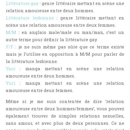
Aventure
Littérature gay
: genre littéraire mettant en scène une
relation amoureuse entre deux hommes.
Bande Dessinée
Littérature lesbienne
: genre littéraire mettant en
Bibliothèque De A À Z
scène une relation amoureuse entre deux femmes.
Bilan
M/M
: en anglais male/male ou man/man, c’est un
Biographie Et Autobiographie
autre terme pour définir la littérature gay.
Biographie Fictionnelle
F/F
: je ne suis même pas sûre que ce terme existe
mais je l’utilise en opposition à M/M pour parler de
Bit-Lit
la littérature lesbienne.
C'est Lundi, Que Lisez-Vous ?
Yaoi
: manga mettant en scène une relation
Chick-Lit
amoureuse entre deux hommes.
Classique
Yuri
: manga mettant en scène une relation
Comédie
amoureuse entre deux femmes.
Concours
Même si je me suis contentée de dire ‘relation
Conte
amoureuse entre deux hommes/femmes’, vous pouvez
Contemporain
également trouver de simples relations sexuelles,
sans amour, et avec plus de deux personnes. Ce ne
Coup De Coeur