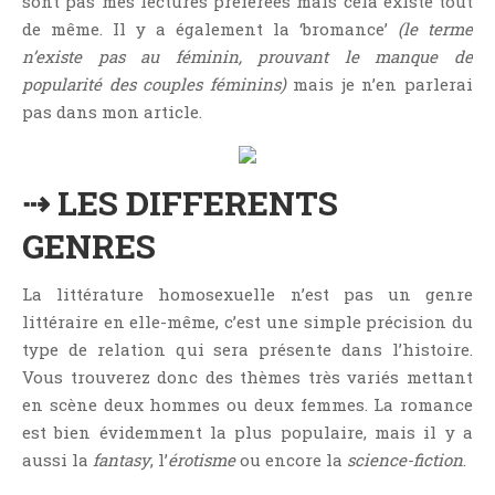
sont pas mes lectures préférées mais cela existe tout
Critiques Express
de même. Il y a également la ‘bromance’
(le terme
Dark Erotica
n’existe pas au féminin, prouvant le manque de
Développement Personnel
popularité des couples féminins)
mais je n’en parlerai
Drame
pas dans mon article.
Dystopie
Epistolaire
⇢ LES DIFFERENTS
Erotique
GENRES
Fait Divers
Fantastique
La littérature homosexuelle n’est pas un genre
Feel Good
littéraire en elle-même, c’est une simple précision du
Fraternité
type de relation qui sera présente dans l’histoire.
Histoire De Vie
Vous trouverez donc des thèmes très variés mettant
en scène deux hommes ou deux femmes. La romance
Historique
est bien évidemment la plus populaire, mais il y a
Horreur
aussi la
fantasy
, l’
érotisme
ou encore la
science-fiction
.
Humour