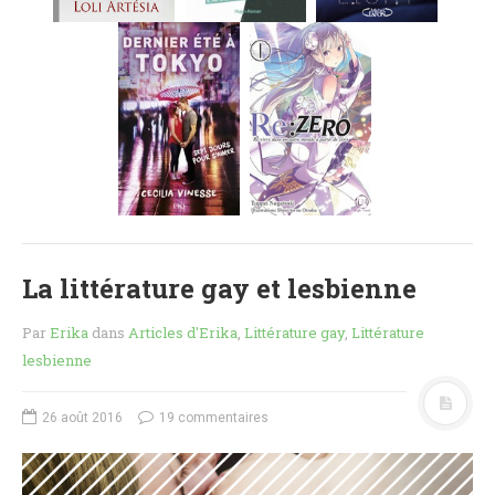
MES FUTURES
LECTURES
MES CRITIQUES
MES ARTICLES
NADÈGE
MES FUTURES
LECTURES
MES CRITIQUES
MES ARTICLES
La littérature gay et lesbienne
STEVEN
MES FUTURES
Par
Erika
dans
Articles d'Erika
,
Littérature gay
,
Littérature
LECTURES
lesbienne
MES CRITIQUES
MES ARTICLES
26 août 2016
19 commentaires
NOS CRITIQUES
NOS COUPS DE ♥