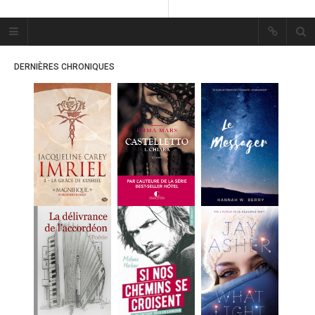
Plume Bleue
« Les mots sont les passants
DERNIÈRES CHRONIQUES
mystérieux de l’âme. »
« Les mots sont les passants
mystérieux de l’âme. »
ACCUEIL
LES PLUMES
ERIKA
MES FUTURES
LECTURES
MES CRITIQUES
MES ARTICLES
MARION