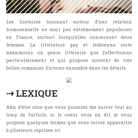
NOS VIDÉOS
RENDEZ-VOUS LIVRESQUES
Les histoires tournant autour d’une relation
SWAPS & CHALLENGES
homosexuelle ne sont pas extrêmement populaires
LES TAGS
en France, surtout lorsqu’elles concernent deux
QUI SOMMES-NOUS ?
femmes. La littérature gay et lesbienne reste
CONCOURS
néanmoins un genre littéraire que j’affectionne
LIENS
particulièrement et qui propose souvent de très
belles romances. Entrons ensemble dans les détails.
CONTACT
CATÉGORIES
⇢ LEXIQUE
Amitié
Articles D'Erika
Afin d’être sûre que vous puissiez me suivre tout au
Articles De Marion
long de l’article, si le coeur vous en dit, je vous
Articles De Nadège
propose quelques termes que vous verrez apparaître
à plusieurs reprises ici.
Articles De Steven