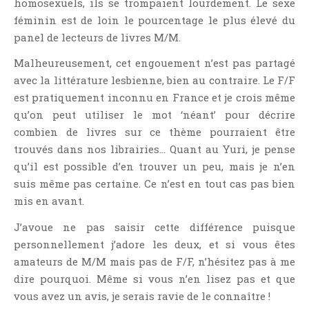
homosexuels, ils se trompaient lourdement. Le sexe
Témoignage
féminin est de loin le pourcentage le plus élevé du
Théâtre
panel de lecteurs de livres M/M.
Thriller
Malheureusement, cet engouement n’est pas partagé
Thriller Psychologique
avec la littérature lesbienne, bien au contraire. Le F/F
Throwback Thursday Livresque
est pratiquement inconnu en France et je crois même
Top Ten Tuesday
qu’on peut utiliser le mot ‘néant’ pour décrire
combien de livres sur ce thème pourraient être
Wish-List
trouvés dans nos librairies… Quant au Yuri, je pense
Young Adult
qu’il est possible d’en trouver un peu, mais je n’en
suis même pas certaine. Ce n’est en tout cas pas bien
mis en avant.
J’avoue ne pas saisir cette différence puisque
personnellement j’adore les deux, et si vous êtes
amateurs de M/M mais pas de F/F, n’hésitez pas à me
dire pourquoi. Même si vous n’en lisez pas et que
vous avez un avis, je serais ravie de le connaître !