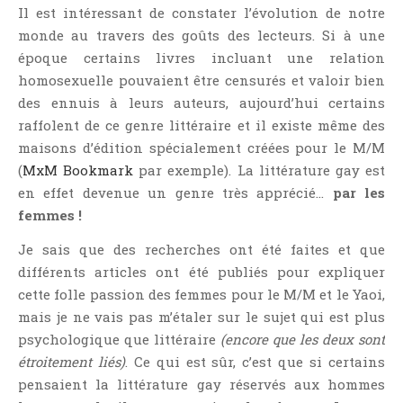
Point Lecture
Il est intéressant de constater l’évolution de notre
monde au travers des goûts des lecteurs. Si à une
Policier Et Suspense
époque certains livres incluant une relation
Post Apocalyptique
homosexuelle pouvaient être censurés et valoir bien
Rendez-Vous Livresques
des ennuis à leurs auteurs, aujourd’hui certains
Road-Book
raffolent de ce genre littéraire et il existe même des
Roman
maisons d’édition spécialement créées pour le M/M
(
MxM Bookmark
par exemple). La littérature gay est
Roman D'apprentissage
en effet devenue un genre très apprécié…
par les
Roman Noir
femmes !
Romance
Je sais que des recherches ont été faites et que
Romance Contemporaine
différents articles ont été publiés pour expliquer
SF Et Fantasy
cette folle passion des femmes pour le M/M et le Yaoi,
Sociologie
mais je ne vais pas m’étaler sur le sujet qui est plus
Surnaturel
psychologique que littéraire
(encore que les deux sont
étroitement liés)
. Ce qui est sûr, c’est que si certains
Swaps Et Challenges
pensaient la littérature gay réservés aux hommes
Tag