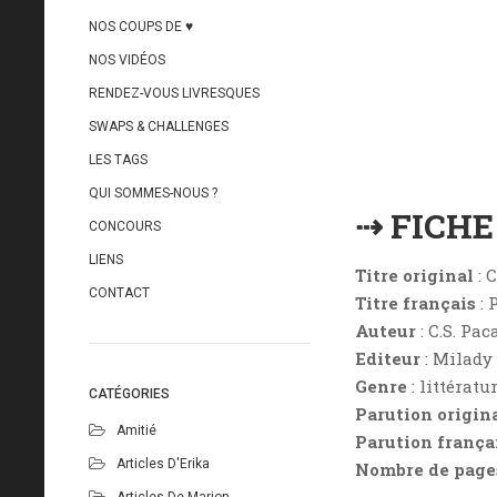
NOS COUPS DE ♥
NOS VIDÉOS
RENDEZ-VOUS LIVRESQUES
SWAPS & CHALLENGES
LES TAGS
QUI SOMMES-NOUS ?
⇢ FICH
CONCOURS
LIENS
Titre original
: 
CONTACT
Titre français
: 
Auteur
: C.S. Pac
Editeur
: Milady
Genre
: littérat
CATÉGORIES
Parution origin
Amitié
Parution frança
Articles D'Erika
Nombre de page
Articles De Marion