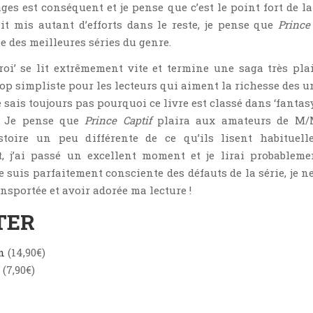
es est conséquent et je pense que c’est le point fort de la 
ait mis autant d’efforts dans le reste, je pense que
Prince
e des meilleures séries du genre.
roi’ se lit extrêmement vite et termine une saga très pla
rop simpliste pour les lecteurs qui aiment la richesse des u
e sais toujours pas pourquoi ce livre est classé dans ‘fantasy
.) Je pense que
Prince Captif
plaira aux amateurs de M/
toire un peu différente de ce qu’ils lisent habituell
, j’ai passé un excellent moment et je lirai probableme
e suis parfaitement consciente des défauts de la série, je n
ansportée et avoir adorée ma lecture !
TER
n
(14,90€)
(7,90€)