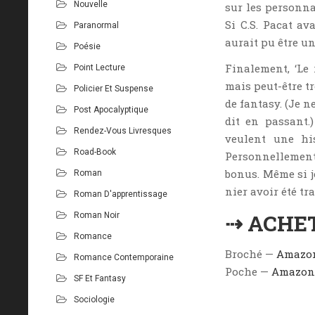
Nouvelle
sur les personnag
Si C.S. Pacat av
Paranormal
aurait pu être un
Poésie
Finalement, ‘Le 
Point Lecture
mais peut-être t
Policier Et Suspense
de fantasy. (Je n
Post Apocalyptique
dit en passant
Rendez-Vous Livresques
veulent une his
Road-Book
Personnellement
bonus. Même si j
Roman
nier avoir été tr
Roman D'apprentissage
⇢ ACHE
Roman Noir
Romance
Broché —
Amazo
Romance Contemporaine
Poche —
Amazon
SF Et Fantasy
Sociologie