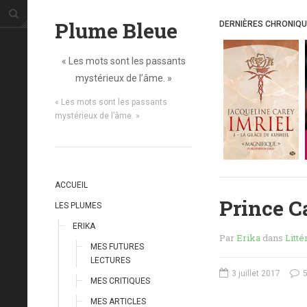
Plume Bleue
DERNIÈRES CHRONIQ
« Les mots sont les passants
mystérieux de l’âme. »
« Les mots sont les passants
mystérieux de l’âme. »
ACCUEIL
Prince Ca
LES PLUMES
ERIKA
Par
Erika
dans
Litté
MES FUTURES
LECTURES
3 juillet 2017
5
MES CRITIQUES
MES ARTICLES