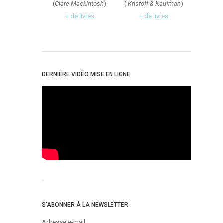
(
Clare Mackintosh
)
(
Kristoff & Kaufman
)
+ de livres
+ de livres
DERNIÈRE VIDÉO MISE EN LIGNE
S’ABONNER À LA NEWSLETTER
Adresse e-mail