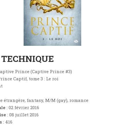
E TECHNIQUE
Captive Prince (Captive Prince #3)
Prince Captif, tome 3 : Le roi
at
ure étrangère, fantasy, M/M (gay), romance
ale
: 02 février 2016
ise
: 08 juillet 2016
s
: 416