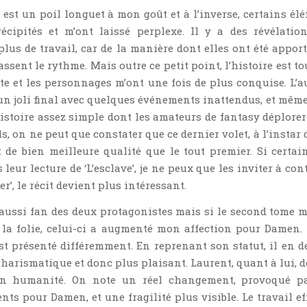
e est un poil longuet à mon goût et à l’inverse, certains él
écipités et m’ont laissé perplexe. Il y a des révélatio
lus de travail, car de la manière dont elles ont été apporté
assent le rythme. Mais outre ce petit point, l’histoire est t
te et les personnages m’ont une fois de plus conquise. L’a
r un joli final avec quelques événements inattendus, et même
istoire assez simple dont les amateurs de fantasy déplorer
, on ne peut que constater que ce dernier volet, à l’instar 
t de bien meilleure qualité que le tout premier. Si certai
eur lecture de ‘L’esclave’, je ne peux que les inviter à con
er’, le récit devient plus intéressant.
 aussi fan des deux protagonistes mais si le second tome m’
la folie, celui-ci a augmenté mon affection pour Damen. 
st présenté différemment. En reprenant son statut, il en d
harismatique et donc plus plaisant. Laurent, quant à lui, d
n humanité. On note un réel changement, provoqué pa
nts pour Damen, et une fragilité plus visible. Le travail ef