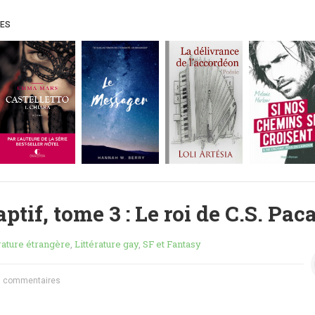
UES
ptif, tome 3 : Le roi de C.S. Paca
rature étrangère
,
Littérature gay
,
SF et Fantasy
 commentaires