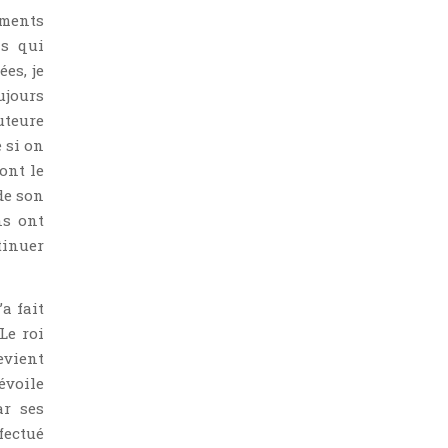
éments
ns qui
es, je
oujours
uteure
 si on
ont le
de son
ns ont
tinuer
a fait
Le roi
evient
évoile
r ses
fectué