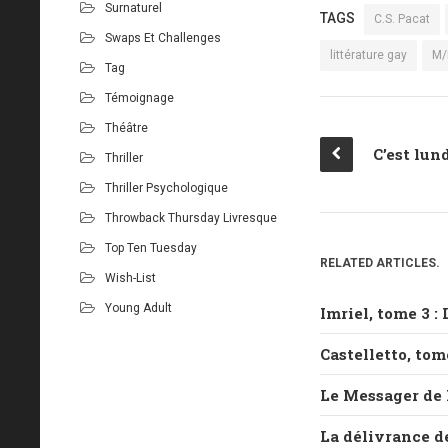
Surnaturel
TAGS
C.S. Pacat
Swaps Et Challenges
littérature gay
M
Tag
Témoignage
Théâtre
Thriller
Thriller Psychologique
Throwback Thursday Livresque
Top Ten Tuesday
RELATED ARTICLES.
Wish-List
Young Adult
Imriel, tome 3 :
Castelletto, to
Le Messager de
La délivrance de