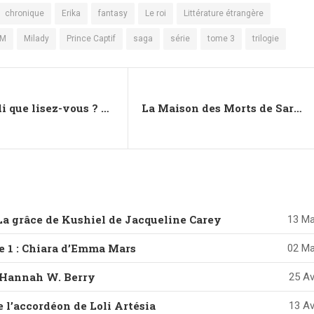
chronique
Erika
fantasy
Le roi
Littérature étrangère
/M
Milady
Prince Captif
saga
série
tome 3
trilogie
C’est lundi que lisez-vous ? #76
La Maison des Morts de Sarah Pinborough
 La grâce de Kushiel de Jacqueline Carey
13 Ma
me 1 : Chiara d’Emma Mars
02 Ma
 Hannah W. Berry
25 Av
 l’accordéon de Loli Artésia
13 Av