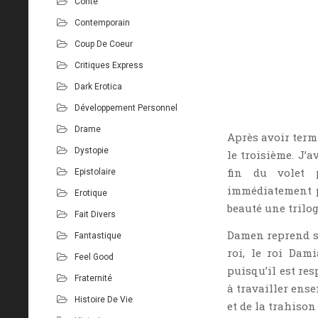
Conte
Contemporain
Coup De Coeur
Critiques Express
Dark Erotica
Développement Personnel
Drame
Après avoir term
Dystopie
le troisième. J’a
fin du volet p
Epistolaire
immédiatement p
Erotique
beauté une trilog
Fait Divers
Damen reprend son
Fantastique
roi, le roi Dam
Feel Good
puisqu’il est re
Fraternité
à travailler ens
Histoire De Vie
et de la trahison