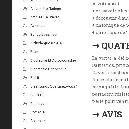
A voir aussi
Articles De Nadège
+ en savoir plus
+ découvrir d’aut
Articles De Steven
+ chronique de ‘
Aventure
+ chronique de ‘
Bande Dessinée
⇢ QUAT
Bibliothèque De A À Z
Bilan
La vérité a été 
Biographie Et Autobiographie
Damianos, prince 
Biographie Fictionnelle
L’avenir de deux
Bit-Lit
forces du régent
reconquérir leu
C'est Lundi, Que Lisez-Vous ?
partagent résiste
Chick-Lit
t-elle pour veni
Classique
⇢ AVIS
Comédie
Concours