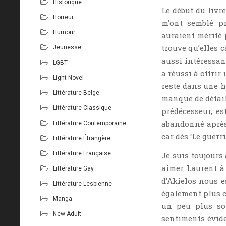
Historique
Le début du livr
Horreur
m’ont semblé pr
Humour
auraient mérité p
trouve qu’elles c
Jeunesse
aussi intéressan
LGBT
a réussi à offri
Light Novel
reste dans une h
Littérature Belge
manque de détails
Littérature Classique
prédécesseur, es
abandonné après l
Littérature Contemporaine
car dès ‘Le guerri
Littérature Étrangère
Littérature Française
Je suis toujours
aimer Laurent à 
Littérature Gay
d’Akielos nous e
Littérature Lesbienne
également plus c
Manga
un peu plus so
New Adult
sentiments évide