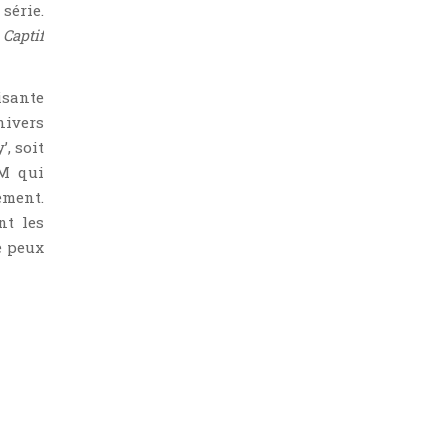
série.
 Captif
isante
nivers
’, soit
M qui
ement.
nt les
e peux