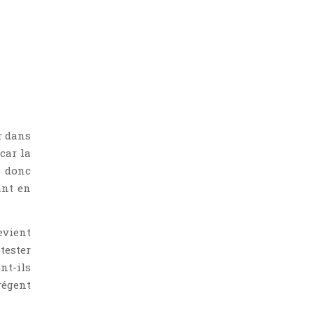
r dans
car la
 donc
ant en
evient
tester
nt-ils
régent