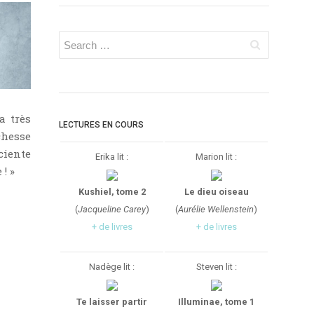
a très
LECTURES EN COURS
chesse
ciente
Erika lit :
Marion lit :
! »
Kushiel, tome 2
Le dieu oiseau
(
Jacqueline Carey
)
(
Aurélie Wellenstein
)
+ de livres
+ de livres
Nadège lit :
Steven lit :
Te laisser partir
Illuminae, tome 1