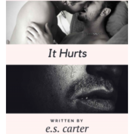
Aventure
Bande Dessinée
Bibliothèque De A À Z
Bilan
Biographie Et Autobiographie
Biographie Fictionnelle
Bit-Lit
C'est Lundi, Que Lisez-Vous ?
Chick-Lit
Classique
Comédie
Concours
Conte
Contemporain
Coup De Coeur