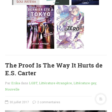
MES FUTURES
LECTURES
MES CRITIQUES
MES ARTICLES
NADÈGE
MES FUTURES
LECTURES
MES CRITIQUES
MES ARTICLES
The Proof Is The Way It Hurts de
STEVEN
E.S. Carter
MES FUTURES
LECTURES
Par
Erika
dans
LGBT
,
Littérature étrangère
,
Littérature gay
,
MES CRITIQUES
Nouvelle
MES ARTICLES
NOS CRITIQUES
30 juillet 2017
2 commentaires
NOS COUPS DE ♥