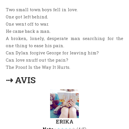
Jeunesse
Two small town boys fell in love.
LGBT
One got left behind.
Light Novel
One went off to war.
Littérature Belge
He came back a man.
Littérature Classique
A broken, lonely, desperate man searching for the
one thing to ease his pain.
Littérature Contemporaine
Can Dylan forgive George for leaving him?
Littérature Étrangère
Can love snuff out the pain?
Littérature Française
The Proof Is the Way It Hurts.
Littérature Gay
⇢ AVIS
Littérature Lesbienne
Manga
New Adult
Nouvelle
Paranormal
ERIKA
Poésie
Note
:
★★★★
☆ (4/5)