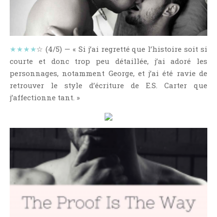
NOS VIDÉOS
RENDEZ-VOUS LIVRESQUES
SWAPS & CHALLENGES
★★★★
☆ (4/5) — « Si j’ai regretté que l’histoire soit si
LES TAGS
courte et donc trop peu détaillée, j’ai adoré les
QUI SOMMES-NOUS ?
personnages, notamment George, et j’ai été ravie de
CONCOURS
retrouver le style d’écriture de E.S. Carter que
LIENS
j’affectionne tant. »
CONTACT
CATÉGORIES
Amitié
Articles D'Erika
Articles De Marion
Articles De Nadège
Articles De Steven