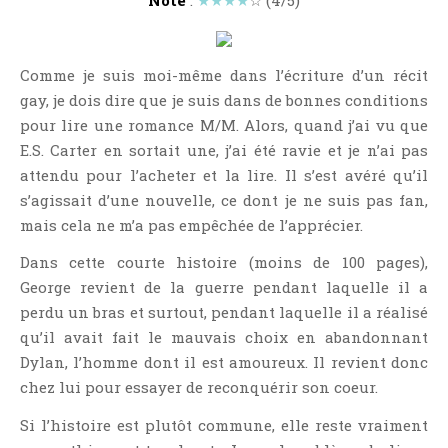
Point Lecture
Policier Et Suspense
Post Apocalyptique
Comme je suis moi-même dans l’écriture d’un récit
gay, je dois dire que je suis dans de bonnes conditions
Rendez-Vous Livresques
pour lire une romance M/M. Alors, quand j’ai vu que
Road-Book
E.S. Carter en sortait une, j’ai été ravie et je n’ai pas
Roman
attendu pour l’acheter et la lire. Il s’est avéré qu’il
Roman D'apprentissage
s’agissait d’une nouvelle, ce dont je ne suis pas fan,
Roman Noir
mais cela ne m’a pas empêchée de l’apprécier.
Romance
Dans cette courte histoire (moins de 100 pages),
Romance Contemporaine
George revient de la guerre pendant laquelle il a
perdu un bras et surtout, pendant laquelle il a réalisé
SF Et Fantasy
qu’il avait fait le mauvais choix en abandonnant
Sociologie
Dylan, l’homme dont il est amoureux. Il revient donc
Surnaturel
chez lui pour essayer de reconquérir son coeur.
Swaps Et Challenges
Si l’histoire est plutôt commune, elle reste vraiment
Tag