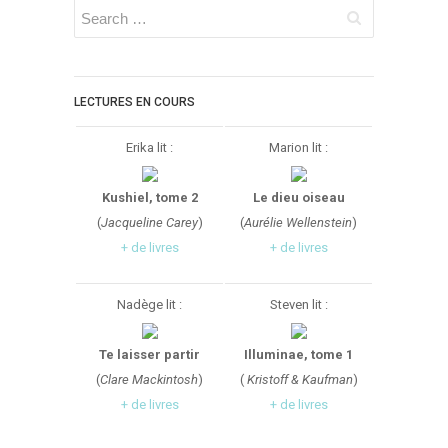
LECTURES EN COURS
Erika lit :
Marion lit :
Kushiel, tome 2
Le dieu oiseau
(
Jacqueline Carey
)
(
Aurélie Wellenstein
)
+ de livres
+ de livres
Nadège lit :
Steven lit :
Te laisser partir
Illuminae, tome 1
(
Clare Mackintosh
)
(
Kristoff & Kaufman
)
+ de livres
+ de livres