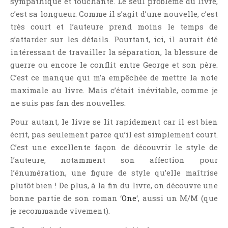
sympathique et touchante. Le seul problème du livre,
Témoignage
c’est sa longueur. Comme il s’agit d’une nouvelle, c’est
Théâtre
très court et l’auteure prend moins le temps de
Thriller
s’attarder sur les détails. Pourtant, ici, il aurait été
intéressant de travailler la séparation, la blessure de
Thriller Psychologique
guerre ou encore le conflit entre George et son père.
Throwback Thursday Livresque
C’est ce manque qui m’a empêchée de mettre la note
Top Ten Tuesday
maximale au livre. Mais c’était inévitable, comme je
Wish-List
ne suis pas fan des nouvelles.
Young Adult
Pour autant, le livre se lit rapidement car il est bien
écrit, pas seulement parce qu’il est simplement court.
C’est une excellente façon de découvrir le style de
l’auteure, notamment son affection pour
l’énumération, une figure de style qu’elle maîtrise
plutôt bien ! De plus, à la fin du livre, on découvre une
bonne partie de son roman ‘
One
‘, aussi un M/M (que
je recommande vivement).