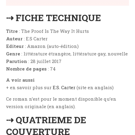
Critiques Express
Dark Erotica
⇢ FICHE TECHNIQUE
Développement Personnel
Drame
Titre
: The Proof Is The Way It Hurts
Auteur
: E.S Carter
Dystopie
Editeur
: Amazon (auto-édition)
Epistolaire
Genre
: littérature étrangère, littérature gay, nouvelle
Erotique
Parution
: 28 juillet 2017
Fait Divers
Nombre de pages
: 74
Fantastique
A voir aussi
Feel Good
+ en savoir plus sur
E.S. Carter
(site en anglais)
Fraternité
Ce roman n’est pour le moment disponible qu’en
Histoire De Vie
version originale (en anglais).
Historique
⇢ QUATRIEME DE
Horreur
COUVERTURE
Humour