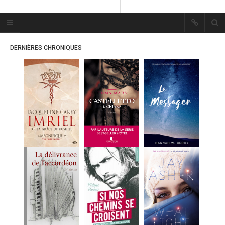
Plume Bleue
« Les mots sont les passants
DERNIÈRES CHRONIQUES
mystérieux de l’âme. »
« Les mots sont les passants
mystérieux de l’âme. »
ACCUEIL
LES PLUMES
ERIKA
MES FUTURES
LECTURES
MES CRITIQUES
MES ARTICLES
MARION