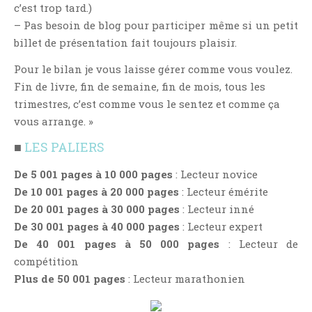
Critiques Express
c’est trop tard.)
– Pas besoin de blog pour participer même si un petit
Dark Erotica
billet de présentation fait toujours plaisir.
Développement Personnel
Pour le bilan je vous laisse gérer comme vous voulez.
Drame
Fin de livre, fin de semaine, fin de mois, tous les
Dystopie
trimestres, c’est comme vous le sentez et comme ça
Epistolaire
vous arrange. »
Erotique
■
LES PALIERS
Fait Divers
Fantastique
De 5 001 pages à 10 000 pages
: Lecteur novice
De 10 001 pages à 20 000 pages
: Lecteur émérite
Feel Good
De 20 001 pages à 30 000 pages
: Lecteur inné
Fraternité
De 30 001 pages à 40 000 pages
: Lecteur expert
Histoire De Vie
De 40 001 pages à 50 000 pages
: Lecteur de
Historique
compétition
Horreur
Plus de 50 001 pages
: Lecteur marathonien
Humour