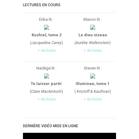
LECTURES EN COURS
Erika lit :
Marion lit :
Kushiel, tome 2
Le dieu oiseau
(
Jacqueline Carey
)
(
Aurélie Wellenstein
)
+ de livres
+ de livres
Nadège lit :
Steven lit :
Te laisser partir
Illuminae, tome 1
(
Clare Mackintosh
)
(
Kristoff & Kaufman
)
+ de livres
+ de livres
DERNIÈRE VIDÉO MISE EN LIGNE