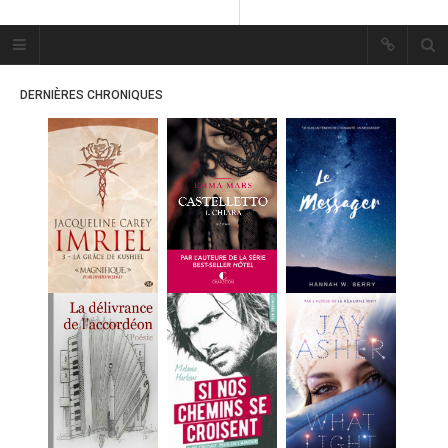
Plume Bleue
« Les mots sont les passants
DERNIÈRES CHRONIQUES
mystérieux de l’âme. »
« Les mots sont les passants
mystérieux de l’âme. »
ACCUEIL
LES PLUMES
ERIKA
MES FUTURES
LECTURES
MES CRITIQUES
MES ARTICLES
MARION