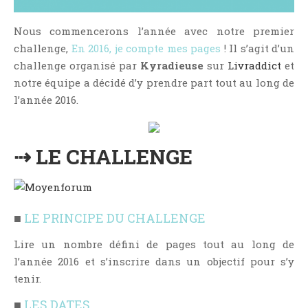
NOS VIDÉOS
RENDEZ-VOUS LIVRESQUES
Nous commencerons l’année avec notre premier
challenge,
En 2016, je compte mes pages
! Il s’agit d’un
SWAPS & CHALLENGES
challenge organisé par
Kyradieuse
sur
Livraddict
et
LES TAGS
notre équipe a décidé d’y prendre part tout au long de
QUI SOMMES-NOUS ?
l’année 2016.
CONCOURS
LIENS
⇢ LE CHALLENGE
CONTACT
CATÉGORIES
Amitié
■
LE PRINCIPE DU CHALLENGE
Articles D'Erika
Lire un nombre défini de pages tout au long de
Articles De Marion
l’année 2016 et s’inscrire dans un objectif pour s’y
Articles De Nadège
tenir.
Articles De Steven
■
LES DATES