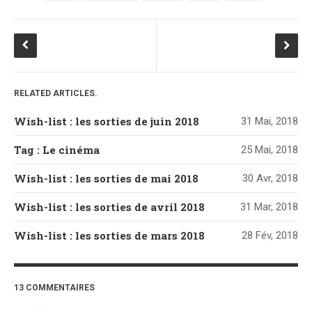
Point Lecture
Policier Et Suspense
Post Apocalyptique
Rendez-Vous Livresques
Road-Book
RELATED ARTICLES.
Roman
Wish-list : les sorties de juin 2018
31 Mai, 2018
Roman D'apprentissage
Tag : Le cinéma
25 Mai, 2018
Roman Noir
Romance
Wish-list : les sorties de mai 2018
30 Avr, 2018
Romance Contemporaine
Wish-list : les sorties de avril 2018
31 Mar, 2018
SF Et Fantasy
Wish-list : les sorties de mars 2018
28 Fév, 2018
Sociologie
Surnaturel
Swaps Et Challenges
13 COMMENTAIRES
Tag