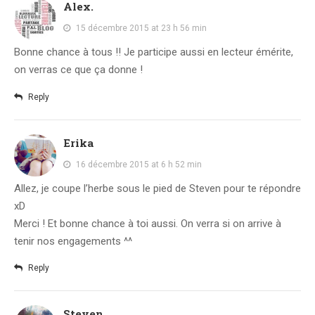
Alex.
Témoignage
15 décembre 2015 at 23 h 56 min
Théâtre
Bonne chance à tous !! Je participe aussi en lecteur émérite,
Thriller
on verras ce que ça donne !
Thriller Psychologique
Throwback Thursday Livresque
Reply
Top Ten Tuesday
Wish-List
Erika
Young Adult
16 décembre 2015 at 6 h 52 min
Allez, je coupe l’herbe sous le pied de Steven pour te répondre
xD
Merci ! Et bonne chance à toi aussi. On verra si on arrive à
tenir nos engagements ^^
Reply
Steven