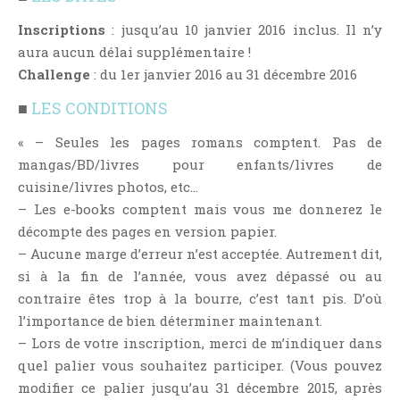
Aventure
Inscriptions
: jusqu’au 10 janvier 2016 inclus. Il n’y
Bande Dessinée
aura aucun délai supplémentaire !
Bibliothèque De A À Z
Challenge
: du 1er janvier 2016 au 31 décembre 2016
Bilan
■
LES CONDITIONS
Biographie Et Autobiographie
Biographie Fictionnelle
« – Seules les pages romans comptent. Pas de
mangas/BD/livres pour enfants/livres de
Bit-Lit
cuisine/livres photos, etc…
C'est Lundi, Que Lisez-Vous ?
– Les e-books comptent mais vous me donnerez le
Chick-Lit
décompte des pages en version papier.
Classique
– Aucune marge d’erreur n’est acceptée. Autrement dit,
Comédie
si à la fin de l’année, vous avez dépassé ou au
contraire êtes trop à la bourre, c’est tant pis. D’où
Concours
l’importance de bien déterminer maintenant.
Conte
– Lors de votre inscription, merci de m’indiquer dans
Contemporain
quel palier vous souhaitez participer. (Vous pouvez
Coup De Coeur
modifier ce palier jusqu’au 31 décembre 2015, après