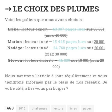
Jeunesse
⇢ LE CHOIX DES PLUMES
LGBT
Light Novel
Voici les paliers que nous avons choisis :
Littérature Belge
Erika
: lecteur expert —
43 307 pages lues
sur
30 001
Littérature Classique
(max 40 000)
Littérature Contemporaine
Marion
: lecteur inné —
15 445 pages lues
sur
20 001
Nadège
: lecteur inné —
24 760 pages lues
sur
20 001
Littérature Étrangère
(max 30 000)
Littérature Française
Steven
: lecteur émérite —
46 039
sur
10 001
(max 20
Littérature Gay
000)
Littérature Lesbienne
Nous mettrons l’article à jour régulièrement et vous
Manga
tiendrons informés par le biais de nos réseaux. De
New Adult
votre côté, allez-vous participer ?
Nouvelle
Paranormal
Poésie
TAGS
2016
challenges
lecture
livres
pages