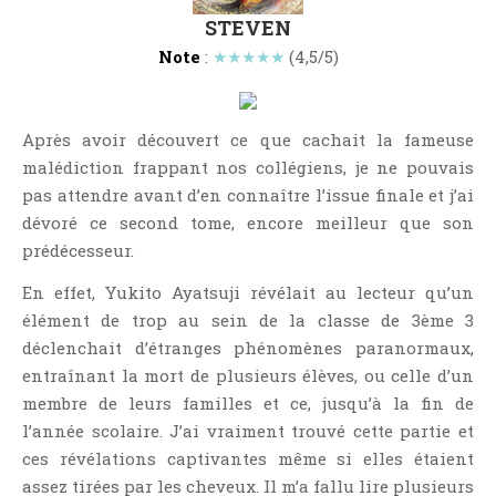
Point Lecture
STEVEN
Policier Et Suspense
Note
:
★★★★★
(4,5/5)
Post Apocalyptique
Rendez-Vous Livresques
Après avoir découvert ce que cachait la fameuse
Road-Book
malédiction frappant nos collégiens, je ne pouvais
Roman
pas attendre avant d’en connaître l’issue finale et j’ai
Roman D'apprentissage
dévoré ce second tome, encore meilleur que son
Roman Noir
prédécesseur.
Romance
En effet, Yukito Ayatsuji révélait au lecteur qu’un
Romance Contemporaine
élément de trop au sein de la classe de 3ème 3
SF Et Fantasy
déclenchait d’étranges phénomènes paranormaux,
entraînant la mort de plusieurs élèves, ou celle d’un
Sociologie
membre de leurs familles et ce, jusqu’à la fin de
Surnaturel
l’année scolaire. J’ai vraiment trouvé cette partie et
Swaps Et Challenges
ces révélations captivantes même si elles étaient
Tag
assez tirées par les cheveux. Il m’a fallu lire plusieurs