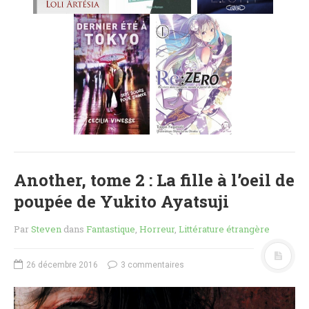
MES FUTURES
LECTURES
MES CRITIQUES
MES ARTICLES
NADÈGE
MES FUTURES
LECTURES
MES CRITIQUES
MES ARTICLES
Another, tome 2 : La fille à l’oeil de
STEVEN
poupée de Yukito Ayatsuji
MES FUTURES
LECTURES
Par
Steven
dans
Fantastique
,
Horreur
,
Littérature étrangère
MES CRITIQUES
MES ARTICLES
26 décembre 2016
3 commentaires
NOS CRITIQUES
NOS COUPS DE ♥