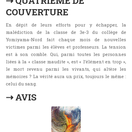
⇢ QUATRIEME DE
Jeunesse
COUVERTURE
LGBT
Light Novel
En dépit de leurs efforts pour y échapper, la
Littérature Belge
malédiction de la classe de 3e-3 du collège de
Littérature Classique
Yomiyama-Nord fait chaque mois de nouvelles
victimes parmi les élèves et professeurs. La tension
Littérature Contemporaine
est à son comble. Qui, parmi toutes les personnes
Littérature Étrangère
liées à la « classe maudite », est « l’élément en trop »,
Littérature Française
le mort revenu parmi les vivants, qui altère les
Littérature Gay
mémoires ? La vérité aura un prix, toujours le même :
Littérature Lesbienne
celui du sang.
Manga
⇢ AVIS
New Adult
Nouvelle
Paranormal
Poésie