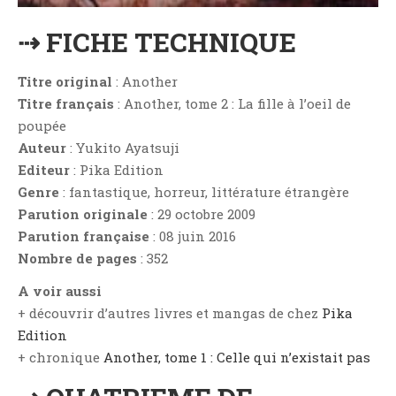
Critiques Express
⇢ FICHE TECHNIQUE
Dark Erotica
Développement Personnel
Titre original
: Another
Drame
Titre français
: Another, tome 2 : La fille à l’oeil de
Dystopie
poupée
Epistolaire
Auteur
: Yukito Ayatsuji
Erotique
Editeur
: Pika Edition
Genre
: fantastique, horreur, littérature étrangère
Fait Divers
Parution originale
: 29 octobre 2009
Fantastique
Parution française
: 08 juin 2016
Feel Good
Nombre de pages
: 352
Fraternité
A voir aussi
Histoire De Vie
+ découvrir d’autres livres et mangas de chez
Pika
Historique
Edition
Horreur
+ chronique
Another, tome 1 : Celle qui n’existait pas
Humour