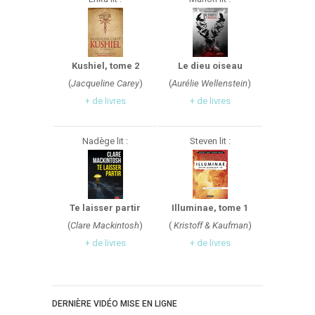
Kushiel, tome 2
Le dieu oiseau
(
Jacqueline Carey
)
(
Aurélie Wellenstein
)
+ de livres
+ de livres
Nadège lit :
Steven lit :
Te laisser partir
Illuminae, tome 1
(
Clare Mackintosh
)
(
Kristoff & Kaufman
)
+ de livres
+ de livres
DERNIÈRE VIDÉO MISE EN LIGNE