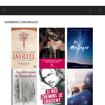
Plume Bleue
« Les mots sont les passants
DERNIÈRES CHRONIQUES
mystérieux de l’âme. »
« Les mots sont les passants
mystérieux de l’âme. »
ACCUEIL
LES PLUMES
ERIKA
MES FUTURES
LECTURES
MES CRITIQUES
MES ARTICLES
MARION