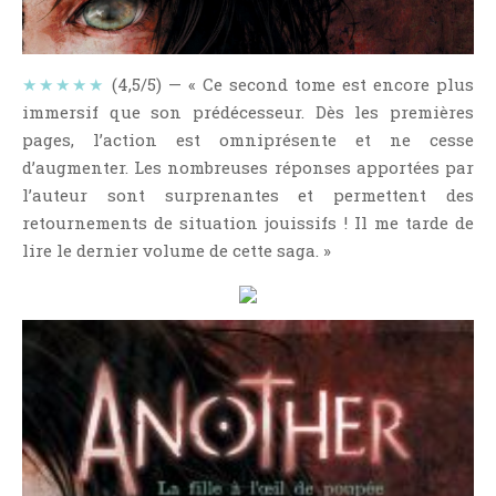
NOS VIDÉOS
RENDEZ-VOUS LIVRESQUES
SWAPS & CHALLENGES
★★★★★
(4,5/5) — « Ce second tome est encore plus
immersif que son prédécesseur. Dès les premières
LES TAGS
pages, l’action est omniprésente et ne cesse
QUI SOMMES-NOUS ?
d’augmenter. Les nombreuses réponses apportées par
CONCOURS
l’auteur sont surprenantes et permettent des
LIENS
retournements de situation jouissifs ! Il me tarde de
CONTACT
lire le dernier volume de cette saga. »
CATÉGORIES
Amitié
Articles D'Erika
Articles De Marion
Articles De Nadège
Articles De Steven