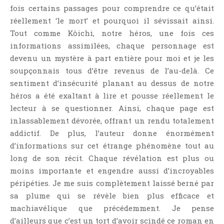
Témoignage
fois certains passages pour comprendre ce qu’était
réellement ‘le mort’ et pourquoi il sévissait ainsi.
Théâtre
Tout comme Kôichi, notre héros, une fois ces
Thriller
informations assimilées, chaque personnage est
Thriller Psychologique
devenu un mystère à part entière pour moi et je les
Throwback Thursday Livresque
soupçonnais tous d’être revenus de l’au-delà. Ce
Top Ten Tuesday
sentiment d’insécurité planant au dessus de notre
héros a été exaltant à lire et pousse réellement le
Wish-List
lecteur à se questionner. Ainsi, chaque page est
Young Adult
inlassablement dévorée, offrant un rendu totalement
addictif. De plus, l’auteur donne énormément
d’informations sur cet étrange phénomène tout au
long de son récit. Chaque révélation est plus ou
moins importante et engendre aussi d’incroyables
péripéties. Je me suis complètement laissé berné par
sa plume qui se révèle bien plus efficace et
machiavélique que précédemment. Je pense
d’ailleurs que c’est un tort d’avoir scindé ce roman en