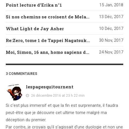
Point lecture d’Erika n°1
15 Jan, 2018
Si nos chemins se croisent de Melanie Harlow
13 Déc, 2017
What Light de Jay Asher
10 Déc, 2017
Re:Zero, tome 1 de Tappei Nagatsuki et Shinichirou Otsuka
30 Nov, 2017
Moi, Simon, 16 ans, homo sapiens de Becky Albertalli
24 Nov, 2017
3 COMMENTAIRES
lespagesquitournent
26 décembre 2016 at 23 h 22 min
Si c’est plus immersif et que la fin est surprenante, il faudra
peut-être que je découvre cet ultime tome malgré ma
déception du premier.
Par contre, je croyais qu’il s’agissait d’une duologie et non une