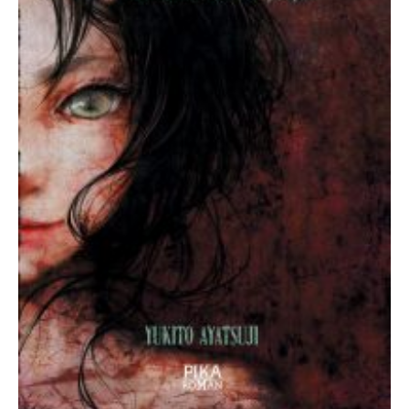
Aventure
Bande Dessinée
Bibliothèque De A À Z
Bilan
Biographie Et Autobiographie
Biographie Fictionnelle
Bit-Lit
C'est Lundi, Que Lisez-Vous ?
Chick-Lit
Classique
Comédie
Concours
Conte
Contemporain
Coup De Coeur