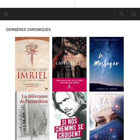
Plume Bleue
« Les mots sont les passants
DERNIÈRES CHRONIQUES
mystérieux de l’âme. »
« Les mots sont les passants
mystérieux de l’âme. »
ACCUEIL
LES PLUMES
ERIKA
MES FUTURES
LECTURES
MES CRITIQUES
MES ARTICLES
MARION