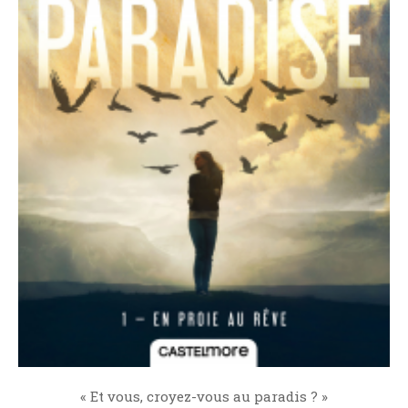
Aventure
Bande Dessinée
Bibliothèque De A À Z
Bilan
Biographie Et Autobiographie
Biographie Fictionnelle
Bit-Lit
C'est Lundi, Que Lisez-Vous ?
Chick-Lit
Classique
Comédie
Concours
Conte
Contemporain
Coup De Coeur
« Et vous, croyez-vous au paradis ? »