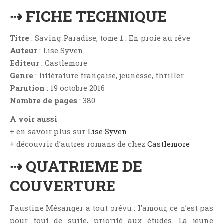
Critiques Express
⇢ FICHE TECHNIQUE
Dark Erotica
Développement Personnel
Titre
: Saving Paradise, tome 1 : En proie au rêve
Drame
Auteur
: Lise Syven
Editeur
: Castlemore
Dystopie
Genre
: littérature française, jeunesse, thriller
Epistolaire
Parution
: 19 octobre 2016
Erotique
Nombre de pages
: 380
Fait Divers
A voir aussi
Fantastique
+ en savoir plus sur
Lise Syven
Feel Good
+ découvrir d’autres romans de chez
Castlemore
Fraternité
⇢ QUATRIEME DE
Histoire De Vie
COUVERTURE
Historique
Horreur
Faustine Mésanger a tout prévu : l’amour, ce n’est pas
Humour
pour tout de suite, priorité aux études. La jeune