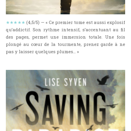
NOS VIDÉOS
RENDEZ-VOUS LIVRESQUES
SWAPS & CHALLENGES
★★★★★
(4,5/5) — « Ce premier tome est aussi explosif
qu’addictif. Son rythme intensif, s’accentuant au fil
LES TAGS
des pages, permet une immersion totale. Une fois
QUI SOMMES-NOUS ?
plongé au cœur de la tourmente, prenez garde à ne
CONCOURS
pas y laisser quelques plumes… »
LIENS
CONTACT
CATÉGORIES
Amitié
Articles D'Erika
Articles De Marion
Articles De Nadège
Articles De Steven