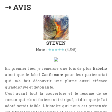
Point Lecture
⇢ AVIS
Policier Et Suspense
Post Apocalyptique
Rendez-Vous Livresques
Road-Book
Roman
STEVEN
Roman D'apprentissage
Note
:
★★★★★
(4,5/5)
Roman Noir
Romance
En premier lieu, je remercie une fois de plus
Babelio
Romance Contemporaine
ainsi que le label
Castlemore
pour leur partenariat
SF Et Fantasy
qui m’a fait découvrir une plume aussi efficace
Sociologie
qu’addictive et détonante.
C’est avant tout la couverture et le résumé de ce
Surnaturel
roman qui m’ont fortement intrigué, et dire que je l’ai
Swaps Et Challenges
adoré serait faible. L’histoire qui nous est présentée
Tag