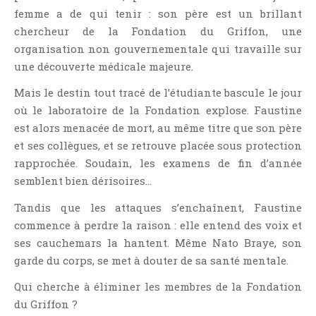
Jeunesse
femme a de qui tenir : son père est un brillant
LGBT
chercheur de la Fondation du Griffon, une
organisation non gouvernementale qui travaille sur
Light Novel
une découverte médicale majeure.
Littérature Belge
Mais le destin tout tracé de l’étudiante bascule le jour
Littérature Classique
où le laboratoire de la Fondation explose. Faustine
Littérature Contemporaine
est alors menacée de mort, au même titre que son père
Littérature Étrangère
et ses collègues, et se retrouve placée sous protection
Littérature Française
rapprochée. Soudain, les examens de fin d’année
Littérature Gay
semblent bien dérisoires…
Littérature Lesbienne
Tandis que les attaques s’enchaînent, Faustine
Manga
commence à perdre la raison : elle entend des voix et
New Adult
ses cauchemars la hantent. Même Nato Braye, son
garde du corps, se met à douter de sa santé mentale.
Nouvelle
Paranormal
Qui cherche à éliminer les membres de la Fondation
du Griffon ?
Poésie