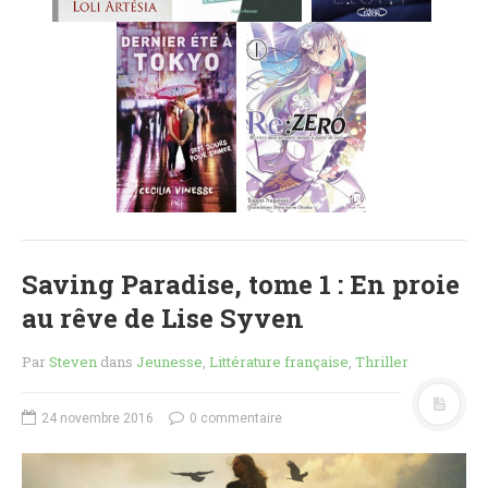
MES FUTURES
LECTURES
MES CRITIQUES
MES ARTICLES
NADÈGE
MES FUTURES
LECTURES
MES CRITIQUES
MES ARTICLES
Saving Paradise, tome 1 : En proie
STEVEN
au rêve de Lise Syven
MES FUTURES
LECTURES
Par
Steven
dans
Jeunesse
,
Littérature française
,
Thriller
MES CRITIQUES
MES ARTICLES
24 novembre 2016
0 commentaire
NOS CRITIQUES
NOS COUPS DE ♥