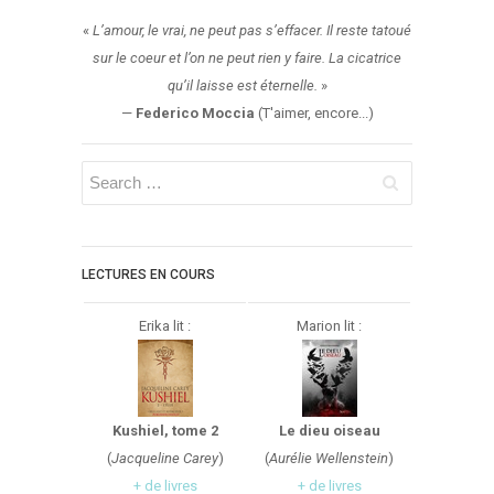
«
L’amour, le vrai, ne peut pas s’effacer. Il reste tatoué
sur le coeur et l’on ne peut rien y faire. La cicatrice
qu’il laisse est éternelle.
»
—
Federico Moccia
(T'aimer, encore...)
LECTURES EN COURS
Erika lit :
Marion lit :
Kushiel, tome 2
Le dieu oiseau
(
Jacqueline Carey
)
(
Aurélie Wellenstein
)
+ de livres
+ de livres