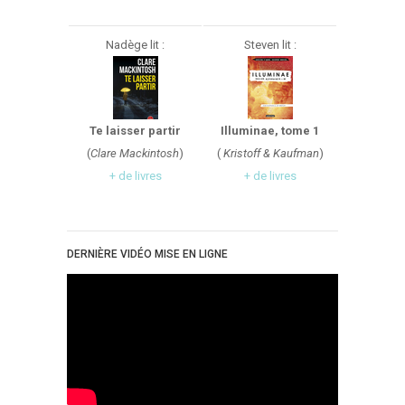
Nadège lit :
Steven lit :
Te laisser partir
Illuminae, tome 1
(
Clare Mackintosh
)
(
Kristoff & Kaufman
)
+ de livres
+ de livres
DERNIÈRE VIDÉO MISE EN LIGNE