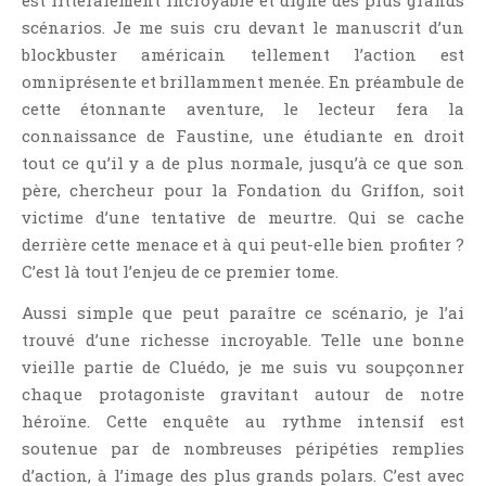
est littéralement incroyable et digne des plus grands
Témoignage
scénarios. Je me suis cru devant le manuscrit d’un
Théâtre
blockbuster américain tellement l’action est
omniprésente et brillamment menée. En préambule de
Thriller
cette étonnante aventure, le lecteur fera la
Thriller Psychologique
connaissance de Faustine, une étudiante en droit
Throwback Thursday Livresque
tout ce qu’il y a de plus normale, jusqu’à ce que son
Top Ten Tuesday
père, chercheur pour la Fondation du Griffon, soit
Wish-List
victime d’une tentative de meurtre. Qui se cache
derrière cette menace et à qui peut-elle bien profiter ?
Young Adult
C’est là tout l’enjeu de ce premier tome.
Aussi simple que peut paraître ce scénario, je l’ai
trouvé d’une richesse incroyable. Telle une bonne
vieille partie de Cluédo, je me suis vu soupçonner
chaque protagoniste gravitant autour de notre
héroïne. Cette enquête au rythme intensif est
soutenue par de nombreuses péripéties remplies
d’action, à l’image des plus grands polars. C’est avec