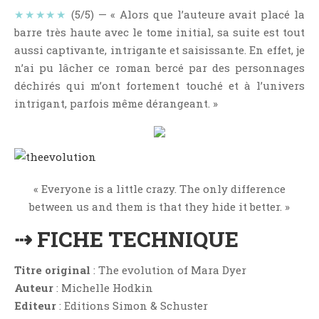
NOS VIDÉOS
★★★★★
(5/5) — « Alors que l’auteure avait placé la
RENDEZ-VOUS LIVRESQUES
barre très haute avec le tome initial, sa suite est tout
aussi captivante, intrigante et saisissante. En effet, je
SWAPS & CHALLENGES
n’ai pu lâcher ce roman bercé par des personnages
LES TAGS
déchirés qui m’ont fortement touché et à l’univers
QUI SOMMES-NOUS ?
intrigant, parfois même dérangeant. »
CONCOURS
LIENS
CONTACT
« Everyone is a little crazy. The only difference
CATÉGORIES
between us and them is that they hide it better. »
Amitié
⇢ FICHE TECHNIQUE
Articles D'Erika
Articles De Marion
Titre original
: The evolution of Mara Dyer
Articles De Nadège
Auteur
: Michelle Hodkin
Articles De Steven
Editeur
: Editions Simon & Schuster