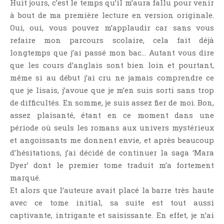
Huit jours, c’est le temps qu’il m’aura fallu pour venir
Jeunesse
à bout de ma première lecture en version originale.
LGBT
Oui, oui, vous pouvez m’applaudir car sans vous
Light Novel
refaire mon parcours scolaire, cela fait déjà
Littérature Belge
longtemps que j’ai passé mon bac… Autant vous dire
que les cours d’anglais sont bien loin et pourtant,
Littérature Classique
même si au début j’ai cru ne jamais comprendre ce
Littérature Contemporaine
que je lisais, j’avoue que je m’en suis sorti sans trop
Littérature Étrangère
de difficultés. En somme, je suis assez fier de moi. Bon,
Littérature Française
assez plaisanté, étant en ce moment dans une
Littérature Gay
période où seuls les romans aux univers mystérieux
et angoissants me donnent envie, et après beaucoup
Littérature Lesbienne
d’hésitations, j’ai décidé de continuer la saga ‘Mara
Manga
Dyer’ dont le premier tome traduit m’a fortement
New Adult
marqué.
Nouvelle
Et alors que l’auteure avait placé la barre très haute
Paranormal
avec ce tome initial, sa suite est tout aussi
captivante, intrigante et saisissante. En effet, je n’ai
Poésie