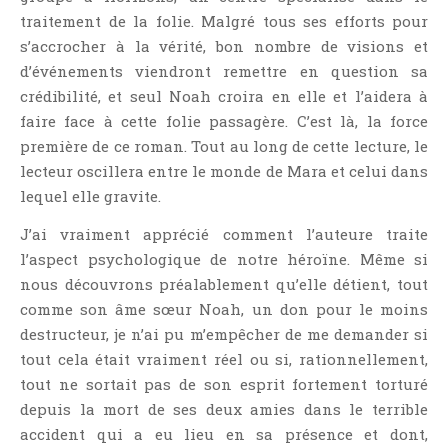
Témoignage
traitement de la folie. Malgré tous ses efforts pour
Théâtre
s’accrocher à la vérité, bon nombre de visions et
d’événements viendront remettre en question sa
Thriller
crédibilité, et seul Noah croira en elle et l’aidera à
Thriller Psychologique
faire face à cette folie passagère. C’est là, la force
Throwback Thursday Livresque
première de ce roman. Tout au long de cette lecture, le
Top Ten Tuesday
lecteur oscillera entre le monde de Mara et celui dans
Wish-List
lequel elle gravite.
Young Adult
J’ai vraiment apprécié comment l’auteure traite
l’aspect psychologique de notre héroïne. Même si
nous découvrons préalablement qu’elle détient, tout
comme son âme sœur Noah, un don pour le moins
destructeur, je n’ai pu m’empêcher de me demander si
tout cela était vraiment réel ou si, rationnellement,
tout ne sortait pas de son esprit fortement torturé
depuis la mort de ses deux amies dans le terrible
accident qui a eu lieu en sa présence et dont,