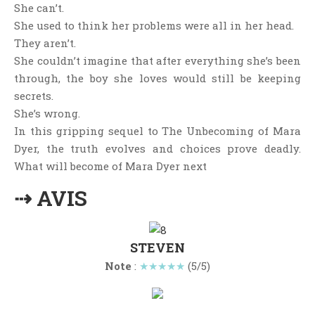
Critiques Express
She can’t.
She used to think her problems were all in her head.
Dark Erotica
They aren’t.
Développement Personnel
She couldn’t imagine that after everything she’s been
Drame
through, the boy she loves would still be keeping
Dystopie
secrets.
Epistolaire
She’s wrong.
In this gripping sequel to The Unbecoming of Mara
Erotique
Dyer, the truth evolves and choices prove deadly.
Fait Divers
What will become of Mara Dyer next
Fantastique
⇢ AVIS
Feel Good
Fraternité
Histoire De Vie
STEVEN
Historique
Note
:
★★★★★
(5/5)
Horreur
Humour