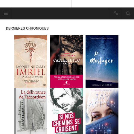
Plume Bleue
« Les mots sont les passants
DERNIÈRES CHRONIQUES
mystérieux de l’âme. »
« Les mots sont les passants
mystérieux de l’âme. »
ACCUEIL
LES PLUMES
ERIKA
MES FUTURES
LECTURES
MES CRITIQUES
MES ARTICLES
MARION