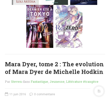
MES FUTURES
LECTURES
MES CRITIQUES
MES ARTICLES
NADÈGE
MES FUTURES
LECTURES
MES CRITIQUES
MES ARTICLES
Mara Dyer, tome 2 : The evolution
STEVEN
of Mara Dyer de Michelle Hodkin
MES FUTURES
LECTURES
Par
Steven
dans
Fantastique
,
Jeunesse
,
Littérature étrangère
MES CRITIQUES
MES ARTICLES
11 juin 2016
0 commentaire
NOS CRITIQUES
NOS COUPS DE ♥