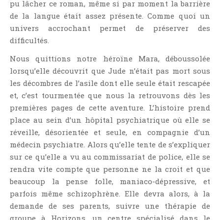
pu lâcher ce roman, même si par moment la barrière
Point Lecture
de la langue était assez présente. Comme quoi un
Policier Et Suspense
univers accrochant permet de préserver des
Post Apocalyptique
difficultés.
Rendez-Vous Livresques
Nous quittions notre héroïne Mara, déboussolée
Road-Book
lorsqu’elle découvrit que Jude n’était pas mort sous
Roman
les décombres de l’asile dont elle seule était rescapée
Roman D'apprentissage
et, c’est tourmentée que nous la retrouvons dès les
premières pages de cette aventure. L’histoire prend
Roman Noir
place au sein d’un hôpital psychiatrique où elle se
Romance
réveille, désorientée et seule, en compagnie d’un
Romance Contemporaine
médecin psychiatre. Alors qu’elle tente de s’expliquer
SF Et Fantasy
sur ce qu’elle a vu au commissariat de police, elle se
Sociologie
rendra vite compte que personne ne la croit et que
beaucoup la pense folle, maniaco-dépressive, et
Surnaturel
parfois même schizophrène. Elle devra alors, à la
Swaps Et Challenges
demande de ses parents, suivre une thérapie de
Tag
groupe à Horizons, un centre spécialisé dans le