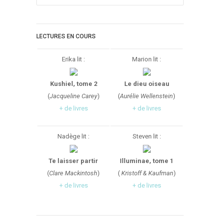
LECTURES EN COURS
Erika lit :
Marion lit :
Kushiel, tome 2
Le dieu oiseau
(
Jacqueline Carey
)
(
Aurélie Wellenstein
)
+ de livres
+ de livres
Nadège lit :
Steven lit :
Te laisser partir
Illuminae, tome 1
(
Clare Mackintosh
)
(
Kristoff & Kaufman
)
+ de livres
+ de livres