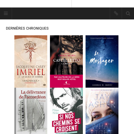
Plume Bleue
« Les mots sont les passants
DERNIÈRES CHRONIQUES
mystérieux de l’âme. »
« Les mots sont les passants
mystérieux de l’âme. »
ACCUEIL
LES PLUMES
ERIKA
MES FUTURES
LECTURES
MES CRITIQUES
MES ARTICLES
MARION