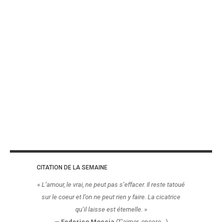
CITATION DE LA SEMAINE
«
L’amour, le vrai, ne peut pas s’effacer. Il reste tatoué
sur le coeur et l’on ne peut rien y faire. La cicatrice
qu’il laisse est éternelle.
»
—
Federico Moccia
(T'aimer, encore...)