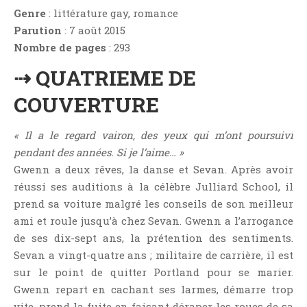
Aventure
Genre
: littérature gay, romance
Bande Dessinée
Parution
: 7 août 2015
Bibliothèque De A À Z
Nombre de pages
: 293
Bilan
⇢ QUATRIEME DE
Biographie Et Autobiographie
COUVERTURE
Biographie Fictionnelle
Bit-Lit
« Il a le regard vairon, des yeux qui m’ont poursuivi
C'est Lundi, Que Lisez-Vous ?
pendant des années. Si je l’aime… »
Gwenn a deux rêves, la danse et Sevan. Après avoir
Chick-Lit
réussi ses auditions à la célèbre Julliard School, il
Classique
prend sa voiture malgré les conseils de son meilleur
Comédie
ami et roule jusqu’à chez Sevan. Gwenn a l’arrogance
Concours
de ses dix-sept ans, la prétention des sentiments.
Conte
Sevan a vingt-quatre ans ; militaire de carrière, il est
sur le point de quitter Portland pour se marier.
Contemporain
Gwenn repart en cachant ses larmes, démarre trop
Coup De Coeur
vite, prend la fuite en faisant déraper les roues de sa