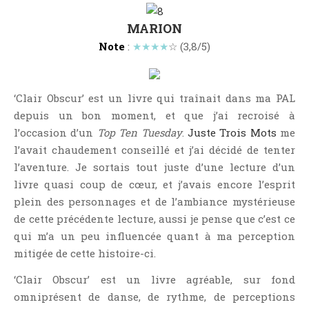
Jeunesse
MARION
LGBT
Note
:
★★★★
☆ (3,8/5)
Light Novel
Littérature Belge
Littérature Classique
‘Clair Obscur’ est un livre qui traînait dans ma PAL
Littérature Contemporaine
depuis un bon moment, et que j’ai recroisé à
Littérature Étrangère
l’occasion d’un
Top Ten Tuesday
.
Juste Trois Mots
me
l’avait chaudement conseillé et j’ai décidé de tenter
Littérature Française
l’aventure. Je sortais tout juste d’une lecture d’un
Littérature Gay
livre quasi coup de cœur, et j’avais encore l’esprit
Littérature Lesbienne
plein des personnages et de l’ambiance mystérieuse
Manga
de cette précédente lecture, aussi je pense que c’est ce
New Adult
qui m’a un peu influencée quant à ma perception
mitigée de cette histoire-ci.
Nouvelle
Paranormal
‘Clair Obscur’ est un livre agréable, sur fond
omniprésent de danse, de rythme, de perceptions
Poésie