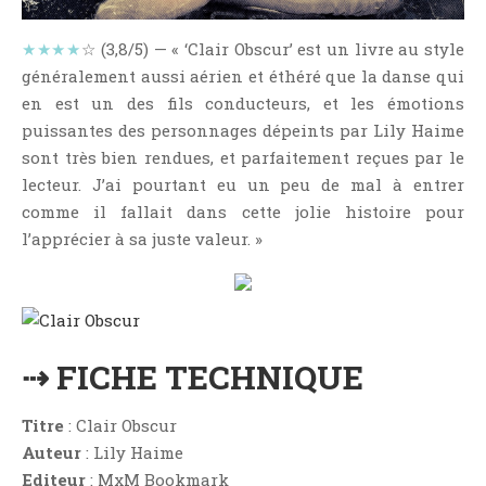
NOS VIDÉOS
RENDEZ-VOUS LIVRESQUES
★★★★
☆ (3,8/5) — « ‘Clair Obscur’ est un livre au style
généralement aussi aérien et éthéré que la danse qui
SWAPS & CHALLENGES
en est un des fils conducteurs, et les émotions
LES TAGS
puissantes des personnages dépeints par Lily Haime
QUI SOMMES-NOUS ?
sont très bien rendues, et parfaitement reçues par le
CONCOURS
lecteur. J’ai pourtant eu un peu de mal à entrer
LIENS
comme il fallait dans cette jolie histoire pour
l’apprécier à sa juste valeur. »
CONTACT
CATÉGORIES
Amitié
Articles D'Erika
⇢ FICHE TECHNIQUE
Articles De Marion
Titre
: Clair Obscur
Articles De Nadège
Auteur
: Lily Haime
Articles De Steven
Editeur
: MxM Bookmark