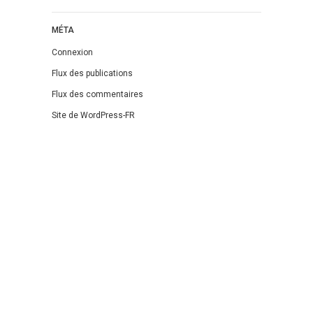
MÉTA
Connexion
Flux des publications
Flux des commentaires
Site de WordPress-FR
Theme: DW Minion by
DesignWall
.