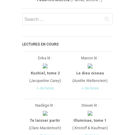
LECTURES EN COURS
Erika lit :
Marion lit :
Kushiel, tome 2
Le dieu oiseau
(
Jacqueline Carey
)
(
Aurélie Wellenstein
)
+ de livres
+ de livres
Nadège lit :
Steven lit :
Te laisser partir
Illuminae, tome 1
(
Clare Mackintosh
)
(
Kristoff & Kaufman
)