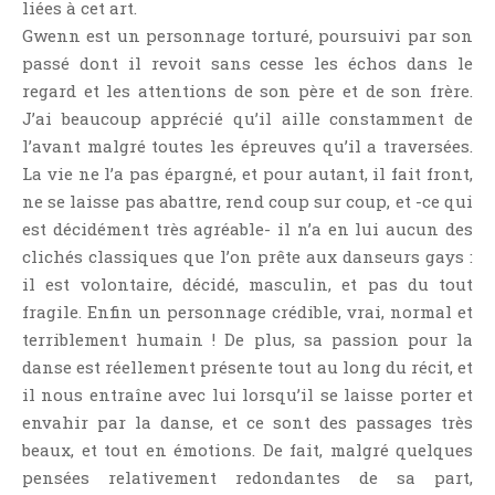
liées à cet art.
Point Lecture
Gwenn est un personnage torturé, poursuivi par son
Policier Et Suspense
passé dont il revoit sans cesse les échos dans le
Post Apocalyptique
regard et les attentions de son père et de son frère.
Rendez-Vous Livresques
J’ai beaucoup apprécié qu’il aille constamment de
l’avant malgré toutes les épreuves qu’il a traversées.
Road-Book
La vie ne l’a pas épargné, et pour autant, il fait front,
Roman
ne se laisse pas abattre, rend coup sur coup, et -ce qui
Roman D'apprentissage
est décidément très agréable- il n’a en lui aucun des
Roman Noir
clichés classiques que l’on prête aux danseurs gays :
Romance
il est volontaire, décidé, masculin, et pas du tout
fragile. Enfin un personnage crédible, vrai, normal et
Romance Contemporaine
terriblement humain ! De plus, sa passion pour la
SF Et Fantasy
danse est réellement présente tout au long du récit, et
Sociologie
il nous entraîne avec lui lorsqu’il se laisse porter et
Surnaturel
envahir par la danse, et ce sont des passages très
Swaps Et Challenges
beaux, et tout en émotions. De fait, malgré quelques
pensées relativement redondantes de sa part,
Tag