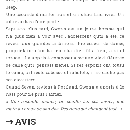
Critiques Express
Jeep.
Dark Erotica
Une seconde d’inattention et un chauffard ivre… Un
Développement Personnel
arbre au bas d’une pente…
Sept ans plus tard, Gwenn est un jeune homme qui
Drame
n’a plus rien à voir avec l’adolescent qu’il a été, ce
Dystopie
rêveur aux grandes ambitions. Professeur de danse,
Epistolaire
propriétaire d’un bar en chantier, fils, frère, ami et
Erotique
tonton, il a appris à composer avec une vie différente
Fait Divers
de celle qu’il pensait mener. Si ses espoirs ont foutu
le camp, s’il reste cabossé et rafistolé, il ne cache pas
Fantastique
ses cicatrices.
Feel Good
Quand Sevan revient à Portland, Gwenn a appris à le
Fraternité
haïr pour ne plus l’aimer.
Histoire De Vie
« Une seconde chance, un souffle sur ses lèvres, une
Historique
main au creux de son dos. Des riens qui changent tout… »
Horreur
⇢ AVIS
Humour