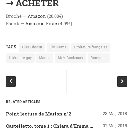
⇢ ACHETER
Broché —
Amazon
(20,00€)
Ebook —
Amazon
,
Fnac
(4,99€)
TAGS
Clair Obscur
Lily Haime
Littérature française
littérature gay
Marion
MxM Bookmark
Romance
RELATED ARTICLES.
Point lecture de Marion n°2
23 Mai, 2018
Castelletto, tome 1 : Chiara d’Emma Mars
02 Mai, 2018