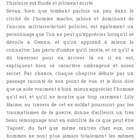
l’histoire est fluide et joliment écrite.
Témoignage
Sevan, bien que tombant parfois un peu dans le
Théâtre
cliché de l’homme macho, jaloux et dominant de
Thriller
l’ancien militaire/actuel policier, est également un
Thriller Psychologique
personnage que l’on ne peut qu’apprécier lorsqu’il se
dévoile à Gwenn, et qu’on apprend à mieux le
Throwback Thursday Livresque
connaître. Les parts d’ombre qu’il recèle, et ce qu’il a
Top Ten Tuesday
dû traverser pour en arriver là où il en est,
Wish-List
expliquent bien ce caractère ombrageux et assez
Young Adult
secret. Par chance, chaque chapitre débute par un
passage raconté de son point de vue, et je dois dire
que ça aide vraiment à bien mieux apprécier l’homme
qu’il est, et qu’il ne montre que trop rarement. Lily
Haime, au travers de cet ex-soldat poursuivi par les
traumatismes de la guerre, donne d’ailleurs un très
beau témoignage tout en subtilité de ce que peut être
‘l’après’, du fait que même rentrés chez eux, ces
hommes ne sont plus jamais totalement les mêmes