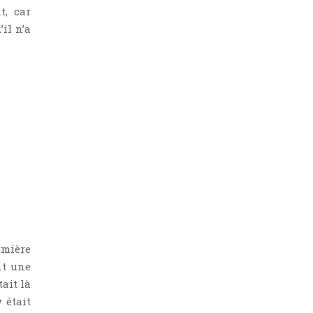
t, car
il n’a
emière
nt une
ait là
 était