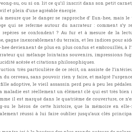
eong-su, ou si on lit ce qu’il inscrit dans son petit carnet
 vif et plein d’une agréable énergie.
 à mesure que le danger se rapproche d’ Eun-hee, mais le
ège qui se referme autour du narrateur : comment s’y re
s repères se confondent ? Au fur et à mesure de la lectu
e, gagne inexorablement du terrain, et les indices pour aide
-hee deviennent de plus en plus confus et embrouillés, à l
arrateur qui mélange lointains souvenirs, impressions fugi
cidité acérée et citations philosophiques.
uction très particulière de ce récit, on assiste de l’intérie
n du cerveau, sans pouvoir rien y faire, et malgré l’urgence
fille adoptive, le vieil assassin perd peu à peu les pédales.
a maladie est réellement un élément clé qui est très bien 
omme il est marqué dans le quatrième de couverture, ce n’e
-su le héros de cette histoire, que la mémoire en elle
nalement réussi à lui faire oublier jusqu’aux clés principa
montre ici à la hauteur des plus grands auteurs de polars 