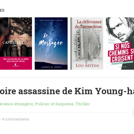
UES
ire assassine de Kim Young-h
térature étrangère
,
Policier et Suspense
,
Thriller
4 commentaires