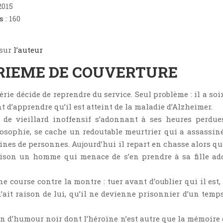
2015
s
: 160
 sur
l’auteur
RIEME DE COUVERTURE
rie décide de reprendre du service. Seul problème : il a soi
t d’apprendre qu’il est atteint de la maladie d’Alzheimer.
 de vieillard inoffensif s’adonnant à ses heures perdue
losophie, se cache un redoutable meurtrier qui a assassin
ines de personnes. Aujourd’hui il repart en chasse alors qu
ison un homme qui menace de s’en prendre à sa fille ad
e course contre la montre : tuer avant d’oublier qui il est,
’ait raison de lui, qu’il ne devienne prisonnier d’un temp
 d’humour noir dont l’héroïne n’est autre que la mémoire 