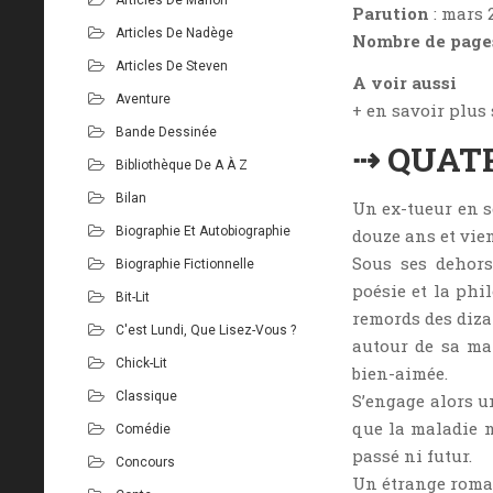
Parution
: mars 
Articles De Nadège
Nombre de page
Articles De Steven
A voir aussi
Aventure
+ en savoir plus
Bande Dessinée
⇢ QUAT
Bibliothèque De A À Z
Bilan
Un ex-tueur en sé
Biographie Et Autobiographie
douze ans et vien
Sous ses dehors
Biographie Fictionnelle
poésie et la phi
Bit-Lit
remords des diza
C'est Lundi, Que Lisez-Vous ?
autour de sa ma
Chick-Lit
bien-aimée.
Classique
S’engage alors un
que la maladie n
Comédie
passé ni futur.
Concours
Un étrange roman