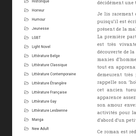
Historique
décidément une t
Horreur
Je lis rarement 
Humour
puisqu’il est écr
présent de la ma
Jeunesse
La première par
LGBT
est très vivan
Light Novel
découverte de la 
Littérature Belge
manies d’homme 
Littérature Classique
tout en apprenan
demeurent très p
Littérature Contemporaine
rappelle son ‘ho
Littérature Étrangère
cet ancien tue
Littérature Française
apparence assez 
Littérature Gay
son amour enver
Littérature Lesbienne
activités pour l
d’abord d’un peti
Manga
New Adult
Ce roman est réd