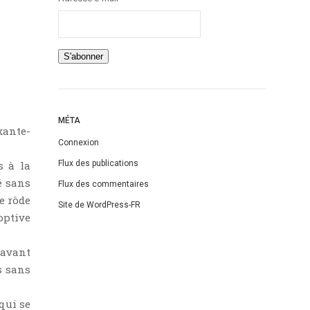
MÉTA
xante-
Connexion
s à la
Flux des publications
é sans
Flux des commentaires
e rôde
Site de WordPress-FR
optive
 avant
s sans
qui se