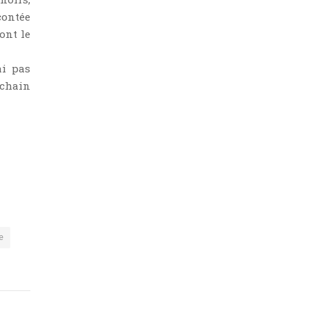
contée
ont le
ai pas
ochain
e