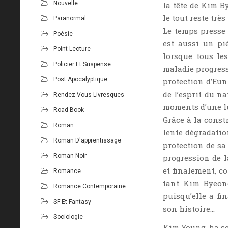
Nouvelle
la tête de Kim By
le tout reste très
Paranormal
Le temps presse
Poésie
est aussi un pi
Point Lecture
lorsque tous le
Policier Et Suspense
maladie progress
Post Apocalyptique
protection d’Eun
de l’esprit du n
Rendez-Vous Livresques
moments d’une lu
Road-Book
Grâce à la constr
Roman
lente dégradatio
Roman D'apprentissage
protection de sa 
Roman Noir
progression de l
et finalement, c
Romance
tant Kim Byeong
Romance Contemporaine
puisqu’elle a fi
SF Et Fantasy
son histoire…
Sociologie
Kim Young-ha se 