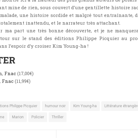
nt mine de rien, sous couvert d’une gentillette histoire ra
 malade, une histoire sordide et malgré tout entraînante, d
otalement inattendu, et le narrateur très attachant.
ur ma part une très bonne découverte, et je ne manquer
n tour sur le stand des éditions Philippe Picquier au pr
ans l’espoir d’y croiser Kim Young-ha !
TER
n
,
Fnac
(17,00€)
,
Fnac
(11,99€)
tions Philippe Picquier
humour noir
Kim Young-ha
Littérature étrangèr
ine
Marion
Policier
Thriller