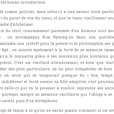
rès bonne introduction.
de roman policier, mais celui-ci a une saveur toute partic
it du point de vue du tueur, et que ce tueur vieillissant sou
ladie d’Alzheimer.
tie du récit, constamment parsemée d’un humour noir mo
te : on accompagne Kim Byeong-su dans son quotidie
maladie, son intérêt pour la poésie et la philosophie, ses p
âgé ; on assiste également à la fuite de sa mémoire immé
t à le connaître grâce à ses souvenirs plus lointains, q
récis. C’est un vieillard attendrissant, et bien que tou
bby’ des plus particuliers, on ne peut s’empêcher de bien
ur en série qui se languirait presque du « bon temps
indifférent et froid envers sa fille adoptive, c’est pourtan
s celle-ci qui va le pousser à vouloir reprendre ses anc
a protéger, malgré sa mémoire vacillante qui l’oblige à se 
t carnet, puis d’un dictaphone.
igé de façon à ce qu’on ne sache jamais vraiment si on es