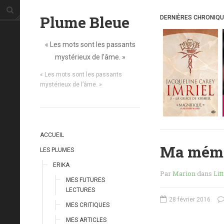
Plume Bleue
DERNIÈRES CHRONIQ
« Les mots sont les passants
mystérieux de l’âme. »
« Les mots sont les passants
mystérieux de l’âme. »
ACCUEIL
Ma mémo
LES PLUMES
ERIKA
Par
Marion
dans
Lit
MES FUTURES
LECTURES
28 février 2016
MES CRITIQUES
MES ARTICLES