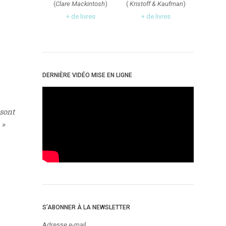
(
Clare Mackintosh
)
(
Kristoff & Kaufman
)
+ de livres
+ de livres
DERNIÈRE VIDÉO MISE EN LIGNE
 sont
 »
S’ABONNER À LA NEWSLETTER
Adresse e-mail