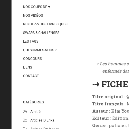
NOS COUPS DE ♥
NOS VIDÉOS
RENDEZ-VOUS LIVRESQUES
SWAPS & CHALLENGES
LES TAGS
QUI SOMMES-NOUS ?
CONCOURS
« Les hommes so
LIENS
enfermés dans
CONTACT
⇢ FICH
Titre original
:
CATÉGORIES
Titre français
: 
Auteur
: Kim Yo
Amitié
Editeur
: Éditio
Articles D'Erika
Genre
: policier,
Articles De Marion