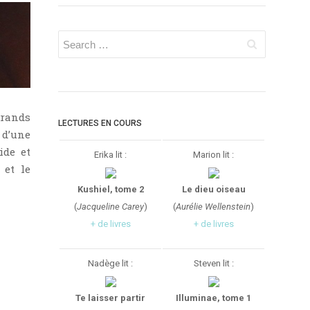
grands
LECTURES EN COURS
 d’une
ide et
Erika lit :
Marion lit :
 et le
Kushiel, tome 2
Le dieu oiseau
(
Jacqueline Carey
)
(
Aurélie Wellenstein
)
+ de livres
+ de livres
Nadège lit :
Steven lit :
Te laisser partir
Illuminae, tome 1