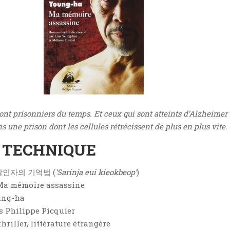
nt prisonniers du temps. Et ceux qui sont atteints d’Alzheimer
 une prison dont les cellules rétrécissent de plus en plus vite.
E TECHNIQUE
 살인자의 기억법 (
‘Sarinja eui kieokbeop’
)
Ma mémoire assassine
ung-ha
ns Philippe Picquier
 thriller, littérature étrangère