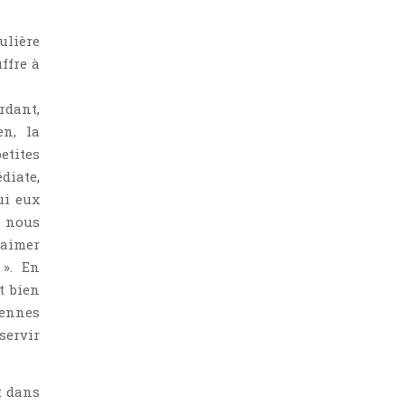
ulière
ffre à
rdant,
n, la
etites
diate,
ui eux
t nous
 aimer
 ». En
t bien
iennes
servir
t dans