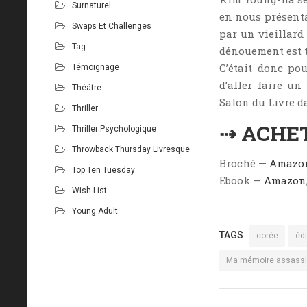
Surnaturel
en nous présenta
Swaps Et Challenges
par un vieillard
Tag
dénouement est t
C’était donc po
Témoignage
d’aller faire u
Théâtre
Salon du Livre d
Thriller
⇢ ACHE
Thriller Psychologique
Throwback Thursday Livresque
Broché —
Amazo
Top Ten Tuesday
Ebook —
Amazon
Wish-List
Young Adult
TAGS
corée
édi
Ma mémoire assass