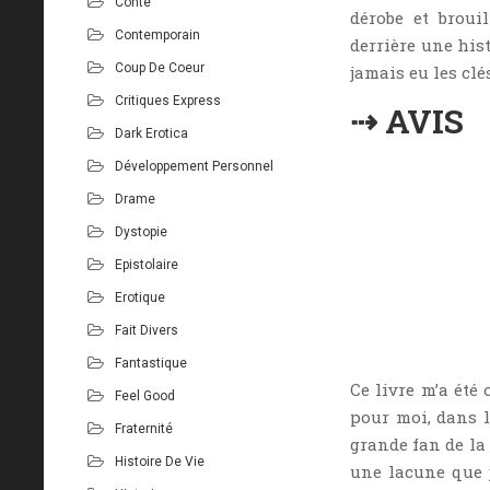
Conte
dérobe et broui
Contemporain
derrière une hist
Coup De Coeur
jamais eu les clé
Critiques Express
⇢ AVIS
Dark Erotica
Développement Personnel
Drame
Dystopie
Epistolaire
Erotique
Fait Divers
Fantastique
Ce livre m’a été
Feel Good
pour moi, dans l
Fraternité
grande fan de la
Histoire De Vie
une lacune que j