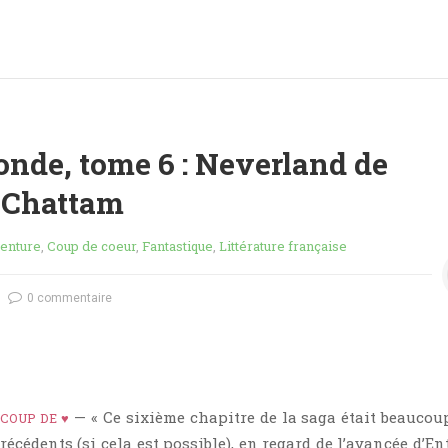
nde, tome 6 : Neverland de
Chattam
enture
,
Coup de coeur
,
Fantastique
,
Littérature française
0 commentaire
— « Ce sixième chapitre de la saga était beaucou
COUP DE ♥
écédents (si cela est possible), en regard de l’avancée d’En