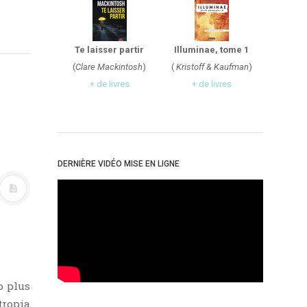
Te laisser partir
Illuminae, tome 1
(
Clare Mackintosh
)
(
Kristoff & Kaufman
)
+ de livres
+ de livres
DERNIÈRE VIDÉO MISE EN LIGNE
p plus
tropia