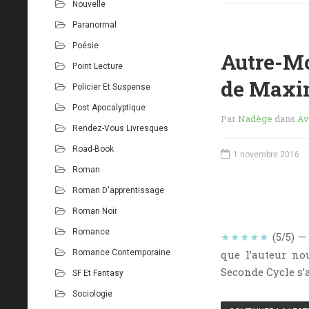
Nouvelle
Paranormal
Poésie
Autre-Mon
Point Lecture
de Maxi
Policier Et Suspense
Post Apocalyptique
Par
Nadège
dans
Av
Rendez-Vous Livresques
Road-Book
1 novembre 2016
Roman
Roman D'apprentissage
Roman Noir
Romance
★★★★★
(5/5) 
Romance Contemporaine
que l’auteur no
Seconde Cycle s’a
SF Et Fantasy
Sociologie