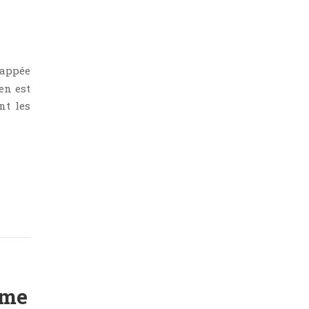
happée
en est
nt les
ime