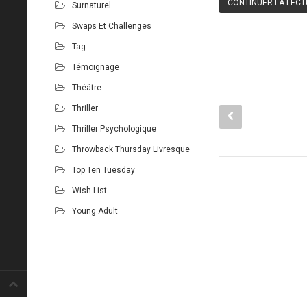
CONTINUER LA LEC
Surnaturel
Swaps Et Challenges
Tag
Témoignage
Théâtre
Thriller
Thriller Psychologique
Throwback Thursday Livresque
Top Ten Tuesday
Wish-List
Young Adult