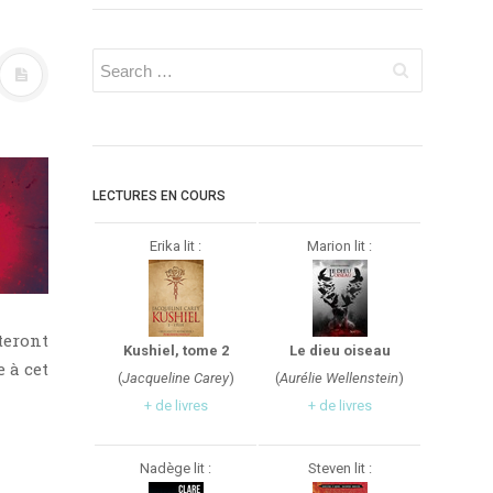
LECTURES EN COURS
Erika lit :
Marion lit :
teront
Kushiel, tome 2
Le dieu oiseau
 à cet
(
Jacqueline Carey
)
(
Aurélie Wellenstein
)
+ de livres
+ de livres
Nadège lit :
Steven lit :