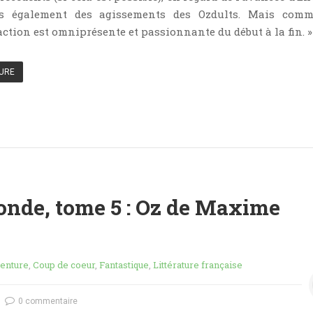
s également des agissements des Ozdults. Mais comm
action est omniprésente et passionnante du début à la fin. »
TURE
nde, tome 5 : Oz de Maxime
enture
,
Coup de coeur
,
Fantastique
,
Littérature française
0 commentaire