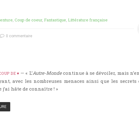
enture
,
Coup de coeur
,
Fantastique
,
Littérature française
0 commentaire
— « L’
Autre-Monde
continue à se dévoiler, mais n’en
COUP DE ♥
yant, avec les nombreuses menaces ainsi que les secrets 
j’ai hâte de connaître ! »
TURE