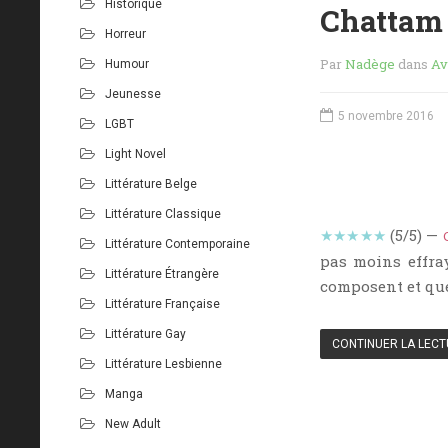
Historique
Chattam
Horreur
Par
Nadège
dans
Av
Humour
Jeunesse
5 novembre 2016
LGBT
Light Novel
Littérature Belge
Littérature Classique
★★★★★
(5/5) —
Littérature Contemporaine
pas moins effra
Littérature Étrangère
composent et que 
Littérature Française
Littérature Gay
CONTINUER LA LEC
Littérature Lesbienne
Manga
New Adult