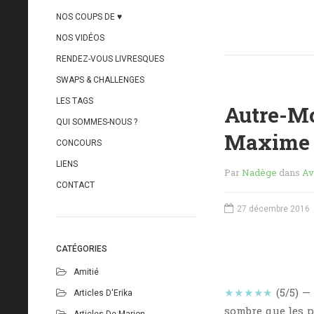
NOS COUPS DE ♥
NOS VIDÉOS
RENDEZ-VOUS LIVRESQUES
SWAPS & CHALLENGES
LES TAGS
Autre-Mo
QUI SOMMES-NOUS ?
Maxime 
CONCOURS
LIENS
Par
Nadège
dans
Av
CONTACT
27 décembre 2016
CATÉGORIES
Amitié
★★★★★
(5/5) —
Articles D'Erika
sombre que les pr
Articles De Marion