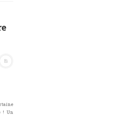
re
rtaine
e ! Un