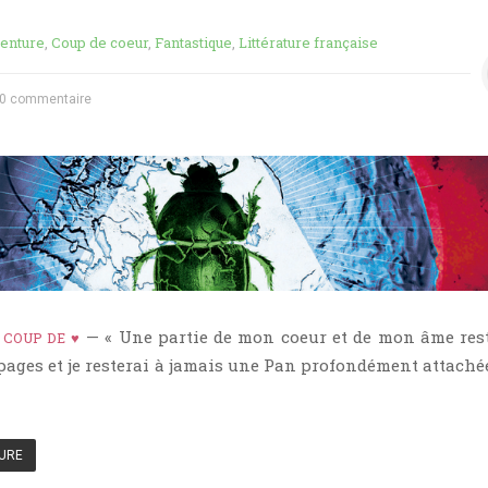
enture
,
Coup de coeur
,
Fantastique
,
Littérature française
0 commentaire
—
— « Une partie de mon coeur et de mon âme res
COUP DE ♥
pages et je resterai à jamais une Pan profondément attachée
TURE