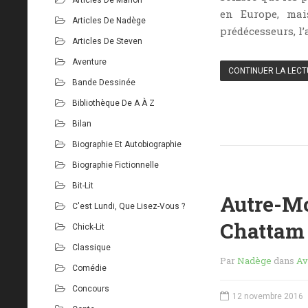
en Europe, mai
Articles De Nadège
prédécesseurs, l’
Articles De Steven
Aventure
CONTINUER LA LEC
Bande Dessinée
Bibliothèque De A À Z
Bilan
Biographie Et Autobiographie
Biographie Fictionnelle
Bit-Lit
Autre-Mo
C'est Lundi, Que Lisez-Vous ?
Chattam
Chick-Lit
Classique
Par
Nadège
dans
Av
Comédie
Concours
12 novembre 2016