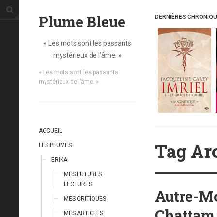
Plume Bleue
DERNIÈRES CHRONIQ
« Les mots sont les passants
mystérieux de l’âme. »
« Les mots sont les passants
mystérieux de l’âme. »
ACCUEIL
Tag Ar
LES PLUMES
ERIKA
MES FUTURES
LECTURES
Autre-Mo
MES CRITIQUES
Chattam
MES ARTICLES