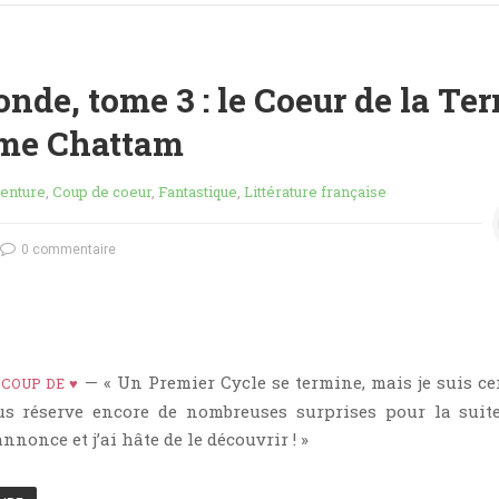
de, tome 3 : le Coeur de la Ter
me Chattam
enture
,
Coup de coeur
,
Fantastique
,
Littérature française
0 commentaire
—
— « Un Premier Cycle se termine, mais je suis ce
COUP DE ♥
us réserve encore de nombreuses surprises pour la suit
nnonce et j’ai hâte de le découvrir ! »