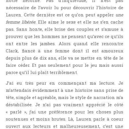
notre héroïne. Pas d’inquiétude, il n’est pas
Témoignage
nécessaire de l’avoir lu pour découvrir l’histoire de
Théâtre
Lauren. Cette dernière est ce qu’on peut appeler
une
Thriller
femme libérée
. Elle aime le sexe et elle ne s’en cache
pas. Sans honte, elle brise des couples et s’amuse à
Thriller Psychologique
prouver que les hommes ne pensent qu’avec ce qu’ils
Throwback Thursday Livresque
ont entre les jambes. Alors quand elle rencontre
Top Ten Tuesday
Clark, fiancé à une femme dont il est amoureux
Wish-List
depuis plus de dix ans, elle va se mettre en tête de le
Young Adult
faire céder. Et pas seulement pour le jeu mais aussi
parce qu’il lui plaît terriblement.
J’ai eu très peur en commençant ma lecture. Je
m’attendais évidemment à une histoire sans prise de
tête, simple et agréable, mais le style de narration m’a
déstabilisée. Je n’ai pas vraiment apprécié le côté
« parlé », j’ai une préférence pour les choses plus
soutenues et moins brutes. Là, Lauren parle à coeur
ouvert aux lecteurs et malheureusement, c’est une