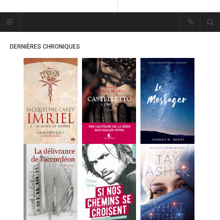
Plume Bleue
« Les mots sont les passants
DERNIÈRES CHRONIQUES
mystérieux de l’âme. »
« Les mots sont les passants
mystérieux de l’âme. »
ACCUEIL
LES PLUMES
ERIKA
MES FUTURES
LECTURES
MES CRITIQUES
MES ARTICLES
MARION