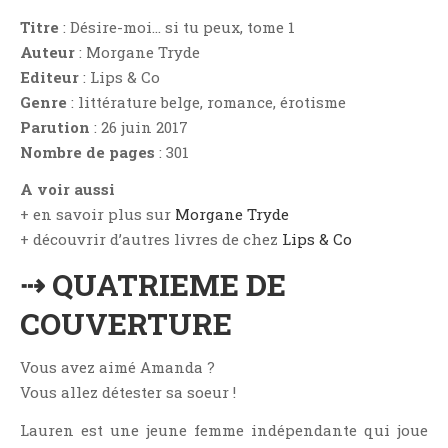
Critiques Express
Titre
: Désire-moi… si tu peux, tome 1
Dark Erotica
Auteur
: Morgane Tryde
Développement Personnel
Editeur
: Lips & Co
Drame
Genre
: littérature belge, romance, érotisme
Parution
: 26 juin 2017
Dystopie
Nombre de pages
: 301
Epistolaire
A voir aussi
Erotique
+ en savoir plus sur
Morgane Tryde
Fait Divers
+ découvrir d’autres livres de chez
Lips & Co
Fantastique
⇢ QUATRIEME DE
Feel Good
Fraternité
COUVERTURE
Histoire De Vie
Vous avez aimé Amanda ?
Historique
Vous allez détester sa soeur !
Horreur
Humour
Lauren est une jeune femme indépendante qui joue