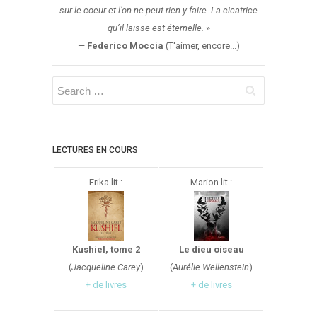
sur le coeur et l’on ne peut rien y faire. La cicatrice
qu’il laisse est éternelle.
»
—
Federico Moccia
(T'aimer, encore...)
LECTURES EN COURS
Erika lit :
Marion lit :
Kushiel, tome 2
Le dieu oiseau
(
Jacqueline Carey
)
(
Aurélie Wellenstein
)
+ de livres
+ de livres