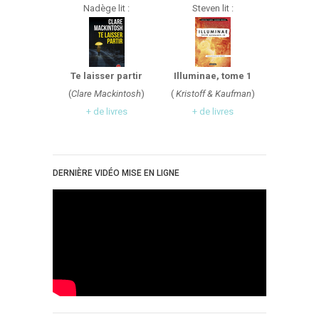
Nadège lit :
Steven lit :
Te laisser partir
Illuminae, tome 1
(
Clare Mackintosh
)
(
Kristoff & Kaufman
)
+ de livres
+ de livres
DERNIÈRE VIDÉO MISE EN LIGNE