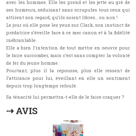
avec les hommes. Elle les prend et les jette au gré de
Jeunesse
ses humeurs, séduisant sans scrupules tous ceux qui
LGBT
attirent son regard, qu’ils soient libres… ou non !
Light Novel
Le jour où elle pose les yeux sur Clark, son instinct de
Littérature Belge
prédatrice s’éveille face à ce mec canon et à la fidélité
Littérature Classique
inébranlable.
Elle a bien l’intention de tout mettre en oeuvre pour
Littérature Contemporaine
le faire succomber, mais c’est sans compter la volonté
Littérature Étrangère
de fer du jeune homme.
Littérature Française
Pourtant, plus il la repousse, plus elle ressent de
Littérature Gay
l’attirance pour lui, éveillant en elle un sentiment
Littérature Lesbienne
depuis trop longtemps refoulé.
Manga
Sa ténacité lui permettra-t-elle de le faire craquer ?
New Adult
⇢ AVIS
Nouvelle
Paranormal
Poésie