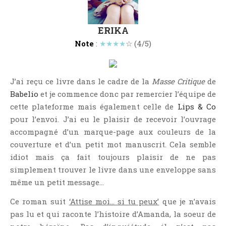
Point Lecture
Policier Et Suspense
ERIKA
Post Apocalyptique
Note
:
★★★★
☆ (4/5)
Rendez-Vous Livresques
Road-Book
J’ai reçu ce livre dans le cadre de la
Masse Critique
de
Roman
Babelio
et je commence donc par remercier l’équipe de
Roman D'apprentissage
cette plateforme mais également celle de
Lips & Co
Roman Noir
pour l’envoi. J’ai eu le plaisir de recevoir l’ouvrage
Romance
accompagné d’un marque-page aux couleurs de la
Romance Contemporaine
couverture et d’un petit mot manuscrit. Cela semble
idiot mais ça fait toujours plaisir de ne pas
SF Et Fantasy
simplement trouver le livre dans une enveloppe sans
Sociologie
même un petit message…
Surnaturel
Ce roman suit
‘Attise moi… si tu peux’
que je n’avais
Swaps Et Challenges
pas lu et qui raconte l’histoire d’Amanda, la soeur de
Tag