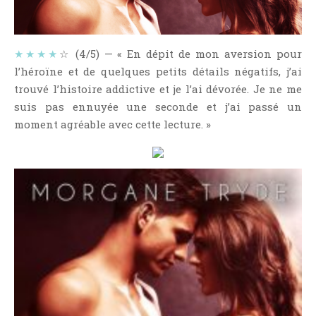
NOS VIDÉOS
RENDEZ-VOUS LIVRESQUES
SWAPS & CHALLENGES
★★★★
☆ (4/5) — « En dépit de mon aversion pour
l’héroïne et de quelques petits détails négatifs, j’ai
LES TAGS
trouvé l’histoire addictive et je l’ai dévorée. Je ne me
QUI SOMMES-NOUS ?
suis pas ennuyée une seconde et j’ai passé un
CONCOURS
moment agréable avec cette lecture. »
LIENS
CONTACT
CATÉGORIES
Amitié
Articles D'Erika
Articles De Marion
Articles De Nadège
Articles De Steven