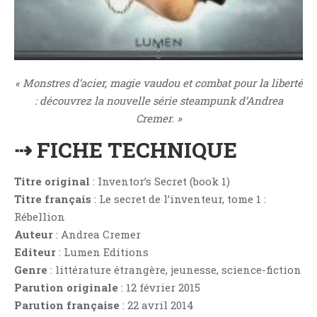
Critiques Express
Dark Erotica
Développement Personnel
Drame
« Monstres d’acier, magie vaudou et combat pour la liberté
Dystopie
: découvrez la nouvelle série steampunk d’Andrea
Epistolaire
Cremer. »
Erotique
⇢ FICHE TECHNIQUE
Fait Divers
Fantastique
Titre original
: Inventor’s Secret (book 1)
Feel Good
Titre français
: Le secret de l’inventeur, tome 1 :
Rébellion
Fraternité
Auteur
: Andrea Cremer
Histoire De Vie
Editeur
: Lumen Editions
Historique
Genre
: littérature étrangère, jeunesse, science-fiction
Horreur
Parution originale
: 12 février 2015
Humour
Parution française
: 22 avril 2014