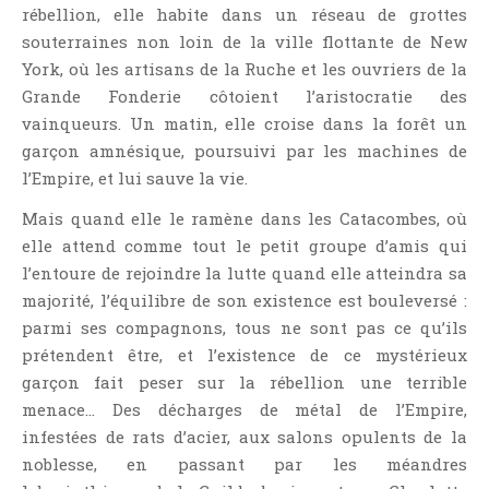
rébellion, elle habite dans un réseau de grottes
Point Lecture
souterraines non loin de la ville flottante de New
Policier Et Suspense
York, où les artisans de la Ruche et les ouvriers de la
Post Apocalyptique
Grande Fonderie côtoient l’aristocratie des
Rendez-Vous Livresques
vainqueurs. Un matin, elle croise dans la forêt un
Road-Book
garçon amnésique, poursuivi par les machines de
l’Empire, et lui sauve la vie.
Roman
Roman D'apprentissage
Mais quand elle le ramène dans les Catacombes, où
Roman Noir
elle attend comme tout le petit groupe d’amis qui
l’entoure de rejoindre la lutte quand elle atteindra sa
Romance
majorité, l’équilibre de son existence est bouleversé :
Romance Contemporaine
parmi ses compagnons, tous ne sont pas ce qu’ils
SF Et Fantasy
prétendent être, et l’existence de ce mystérieux
Sociologie
garçon fait peser sur la rébellion une terrible
Surnaturel
menace… Des décharges de métal de l’Empire,
infestées de rats d’acier, aux salons opulents de la
Swaps Et Challenges
noblesse, en passant par les méandres
Tag