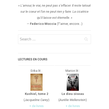
«
L’amour, le vrai, ne peut pas s’effacer. Il reste tatoué
sur le coeur et l’on ne peut rien y faire. La cicatrice
qu’il laisse est éternelle.
»
—
Federico Moccia
(T'aimer, encore...)
LECTURES EN COURS
Erika lit :
Marion lit :
Kushiel, tome 2
Le dieu oiseau
(
Jacqueline Carey
)
(
Aurélie Wellenstein
)
+ de livres
+ de livres