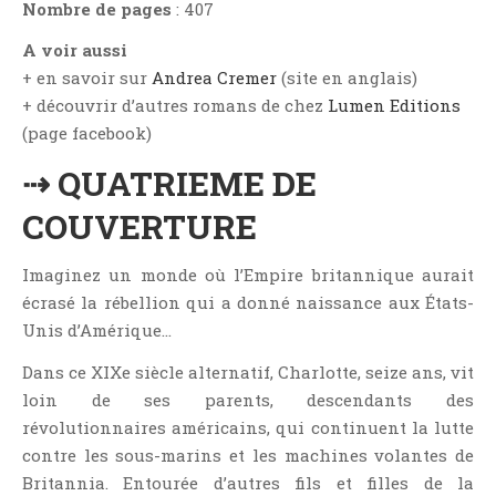
Nombre de pages
: 407
Jeunesse
LGBT
A voir aussi
+ en savoir sur
Andrea Cremer
(site en anglais)
Light Novel
+ découvrir d’autres romans de chez
Lumen Editions
Littérature Belge
(page facebook)
Littérature Classique
⇢ QUATRIEME DE
Littérature Contemporaine
Littérature Étrangère
COUVERTURE
Littérature Française
Imaginez un monde où l’Empire britannique aurait
Littérature Gay
écrasé la rébellion qui a donné naissance aux États-
Littérature Lesbienne
Unis d’Amérique…
Manga
Dans ce XIXe siècle alternatif, Charlotte, seize ans, vit
New Adult
loin de ses parents, descendants des
Nouvelle
révolutionnaires américains, qui continuent la lutte
Paranormal
contre les sous-marins et les machines volantes de
Poésie
Britannia. Entourée d’autres fils et filles de la