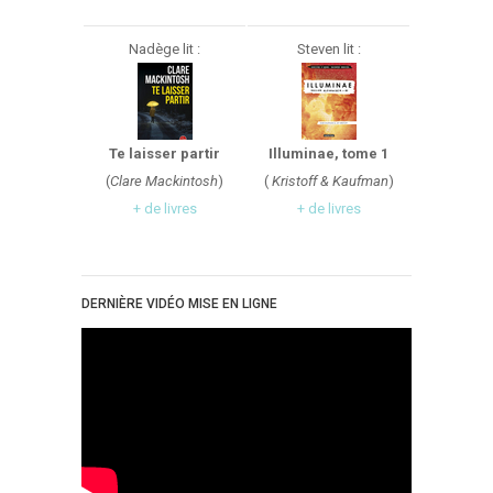
Nadège lit :
Steven lit :
Te laisser partir
Illuminae, tome 1
(
Clare Mackintosh
)
(
Kristoff & Kaufman
)
+ de livres
+ de livres
DERNIÈRE VIDÉO MISE EN LIGNE