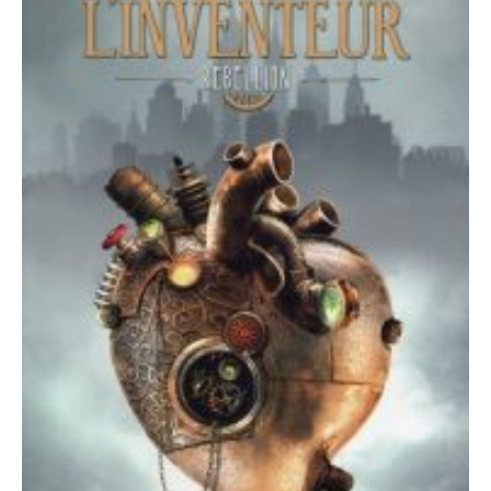
Aventure
Bande Dessinée
Bibliothèque De A À Z
Bilan
Biographie Et Autobiographie
Biographie Fictionnelle
Bit-Lit
C'est Lundi, Que Lisez-Vous ?
Chick-Lit
Classique
Comédie
Concours
Conte
Contemporain
Coup De Coeur