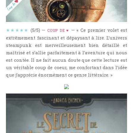
NOS VIDÉOS
RENDEZ-VOUS LIVRESQUES
SWAPS & CHALLENGES
★★★★★
(5/5) —
— « Ce premier volet est
LES TAGS
COUP DE ♥
extrêmement fascinant et dépaysant à lire. L’univers
QUI SOMMES-NOUS ?
steampunk est merveilleusement bien détaillé et
CONCOURS
maîtrisé et s’allie parfaitement à l’aventure qui nous
LIENS
est contée. Il ne fait aucun doute que cette lecture est
CONTACT
un véritable coup de coeur, me confortant dans l’idée
que j’apprécie énormément ce genre littéraire. »
CATÉGORIES
Amitié
Articles D'Erika
Articles De Marion
Articles De Nadège
Articles De Steven