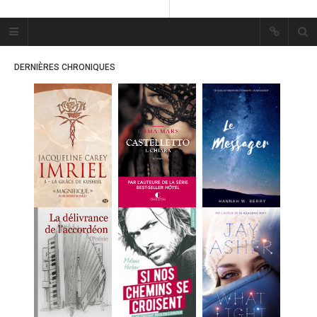
Plume Bleue
« Les mots sont les passants
DERNIÈRES CHRONIQUES
mystérieux de l’âme. »
« Les mots sont les passants
mystérieux de l’âme. »
ACCUEIL
LES PLUMES
ERIKA
MES FUTURES
LECTURES
MES CRITIQUES
MES ARTICLES
MARION