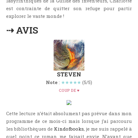
labyrinthiques de la Guilde des inventeurs, Charlotte
Témoignage
est contrainte de quitter son refuge pour partir
Théâtre
explorer le vaste monde !
Thriller
⇢ AVIS
Thriller Psychologique
Throwback Thursday Livresque
Top Ten Tuesday
Wish-List
Young Adult
STEVEN
Note
:
★★★★★
(5/5)
COUP DE ♥
Cette lecture n’était absolument pas prévue dans mon
programme de ce mois-ci mais lorsque j’ai parcouru
les bibliothèques de
Kindofbooks
, je me suis rappelé à
quel point ce roman me faisait envie. N’ayant que