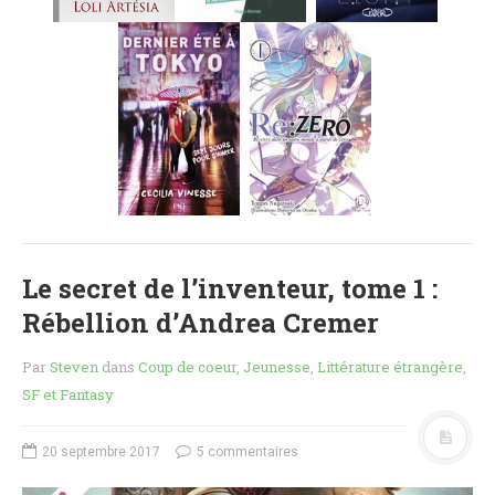
MES FUTURES
LECTURES
MES CRITIQUES
MES ARTICLES
NADÈGE
MES FUTURES
LECTURES
MES CRITIQUES
MES ARTICLES
Le secret de l’inventeur, tome 1 :
STEVEN
Rébellion d’Andrea Cremer
MES FUTURES
LECTURES
Par
Steven
dans
Coup de coeur
,
Jeunesse
,
Littérature étrangère
,
MES CRITIQUES
SF et Fantasy
MES ARTICLES
NOS CRITIQUES
20 septembre 2017
5 commentaires
NOS COUPS DE ♥