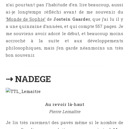
Critiques Express
n’ai pourtant pas l’habitude d’en lire beaucoup, aussi
Dark Erotica
ai-je longtemps réfléchi avant de me souvenir du
‘Monde de Sophie’
de
Jostein Gaarder
, que j’ai lu il y
Développement Personnel
a une quinzaine d’années, et qui compte 557 pages. Je
Drame
me souviens avoir adoré le début, et beaucoup moins
Dystopie
accroché à la suite et aux développements
Epistolaire
philosophiques, mais j’en garde néanmoins un très
Erotique
bon souvenir.
Fait Divers
Fantastique
⇢ NADEGE
Feel Good
Fraternité
Histoire De Vie
Au revoir là-haut
Historique
Pierre Lemaître
Horreur
Je lis très rarement des pavés même si le nombre de
Humour