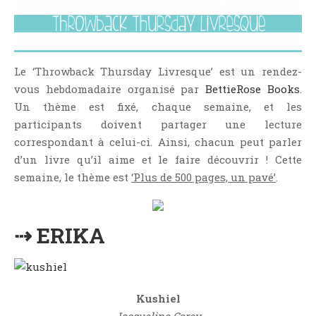
NOS VIDÉOS
RENDEZ-VOUS LIVRESQUES
SWAPS & CHALLENGES
Le ‘Throwback Thursday Livresque’ est un rendez-
LES TAGS
vous hebdomadaire organisé par
BettieRose Books
.
QUI SOMMES-NOUS ?
Un thème est fixé, chaque semaine, et les
CONCOURS
participants doivent partager une lecture
LIENS
correspondant à celui-ci. Ainsi, chacun peut parler
CONTACT
d’un livre qu’il aime et le faire découvrir ! Cette
semaine, le thème est
‘Plus de 500 pages, un pavé’
.
CATÉGORIES
Amitié
⇢ ERIKA
Articles D'Erika
Articles De Marion
Articles De Nadège
Kushiel
Articles De Steven
Jacqueline Carey