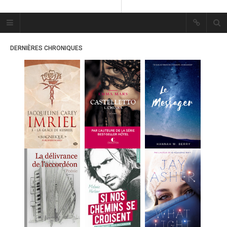
Plume Bleue
« Les mots sont les passants
DERNIÈRES CHRONIQUES
mystérieux de l’âme. »
« Les mots sont les passants
mystérieux de l’âme. »
ACCUEIL
LES PLUMES
ERIKA
MES FUTURES
LECTURES
MES CRITIQUES
MES ARTICLES
MARION