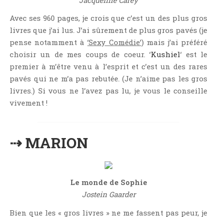
Aventure
Avec ses 960 pages, je crois que c’est un des plus gros
Bande Dessinée
livres que j’ai lus. J’ai sûrement de plus gros pavés (je
Bibliothèque De A À Z
pense notamment à
‘Sexy Comédie’
) mais j’ai préféré
Bilan
choisir un de mes coups de coeur. ‘
Kushiel
‘ est le
Biographie Et Autobiographie
premier à m’être venu à l’esprit et c’est un des rares
Biographie Fictionnelle
pavés qui ne m’a pas rebutée. (Je n’aime pas les gros
livres.) Si vous ne l’avez pas lu, je vous le conseille
Bit-Lit
vivement !
C'est Lundi, Que Lisez-Vous ?
Chick-Lit
Classique
⇢ MARION
Comédie
Concours
Conte
Le monde de Sophie
Contemporain
Jostein Gaarder
Coup De Coeur
Bien que les « gros livres » ne me fassent pas peur, je