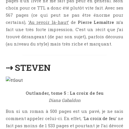
pages d’un livre ne me fait pas peur en général. Mon
Jeunesse
choix pour ce TTL a donc été plutôt vite fait. Avec ses
LGBT
567 pages (ce qui peut ne pas être énorme pour
Light Novel
certains),
‘Au revoir là-haut’
de
Pierre Lemaître
m’a
Littérature Belge
fait une très forte impression. C’est un récit que j’ai
trouvé dérangeant (de par son sujet), parfois décousu
Littérature Classique
(au niveau du style) mais très riche et marquant.
Littérature Contemporaine
Littérature Étrangère
Littérature Française
⇢ STEVEN
Littérature Gay
Littérature Lesbienne
Manga
Outlander, tome 5 : La croix de feu
New Adult
Diana Gabaldon
Nouvelle
Bon si un roman à 500 pages est un pavé, je ne sais
Paranormal
comment appeler celui-ci. En effet, ‘
La croix de feu
‘ ne
Poésie
fait pas moins de 1 533 pages et pourtant je l’ai dévoré