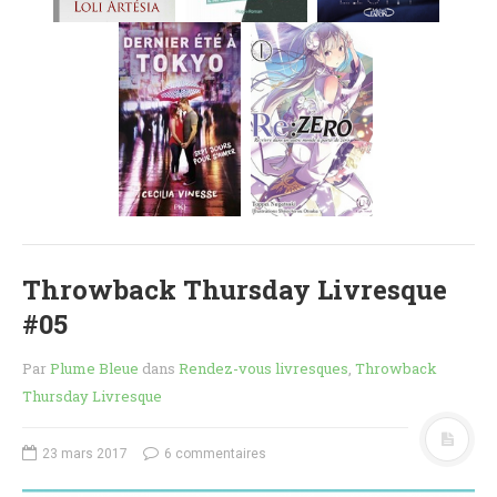
MES FUTURES
LECTURES
MES CRITIQUES
MES ARTICLES
NADÈGE
MES FUTURES
LECTURES
MES CRITIQUES
MES ARTICLES
Throwback Thursday Livresque
STEVEN
#05
MES FUTURES
LECTURES
Par
Plume Bleue
dans
Rendez-vous livresques
,
Throwback
MES CRITIQUES
Thursday Livresque
MES ARTICLES
NOS CRITIQUES
23 mars 2017
6 commentaires
NOS COUPS DE ♥