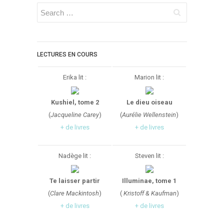
LECTURES EN COURS
Erika lit :
Marion lit :
Kushiel, tome 2
Le dieu oiseau
(
Jacqueline Carey
)
(
Aurélie Wellenstein
)
+ de livres
+ de livres
Nadège lit :
Steven lit :
Te laisser partir
Illuminae, tome 1
(
Clare Mackintosh
)
(
Kristoff & Kaufman
)
+ de livres
+ de livres