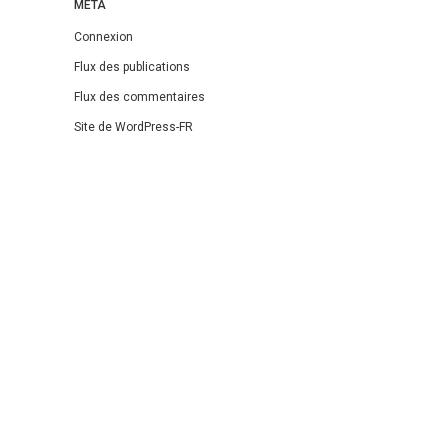
MÉTA
Connexion
Flux des publications
Flux des commentaires
Site de WordPress-FR
Theme: DW Minion by
DesignWall
.