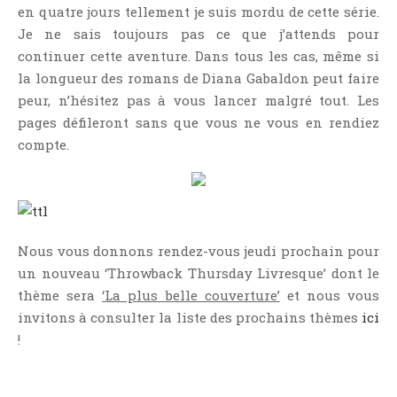
en quatre jours tellement je suis mordu de cette série.
Point Lecture
Je ne sais toujours pas ce que j’attends pour
Policier Et Suspense
continuer cette aventure. Dans tous les cas, même si
Post Apocalyptique
la longueur des romans de Diana Gabaldon peut faire
Rendez-Vous Livresques
peur, n’hésitez pas à vous lancer malgré tout. Les
Road-Book
pages défileront sans que vous ne vous en rendiez
compte.
Roman
Roman D'apprentissage
Roman Noir
Romance
Nous vous donnons rendez-vous jeudi prochain pour
Romance Contemporaine
un nouveau ‘Throwback Thursday Livresque’ dont le
SF Et Fantasy
thème sera
‘La plus belle couverture’
et nous vous
Sociologie
invitons à consulter la liste des prochains thèmes
ici
Surnaturel
!
Swaps Et Challenges
Tag