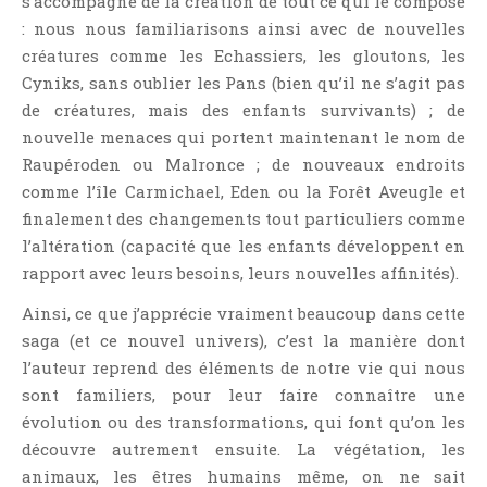
s’accompagne de la création de tout ce qui le compose
Témoignage
: nous nous familiarisons ainsi avec de nouvelles
Théâtre
créatures comme les Echassiers, les gloutons, les
Thriller
Cyniks, sans oublier les Pans (bien qu’il ne s’agit pas
de créatures, mais des enfants survivants) ; de
Thriller Psychologique
nouvelle menaces qui portent maintenant le nom de
Throwback Thursday Livresque
Raupéroden ou Malronce ; de nouveaux endroits
Top Ten Tuesday
comme l’île Carmichael, Eden ou la Forêt Aveugle et
Wish-List
finalement des changements tout particuliers comme
Young Adult
l’altération (capacité que les enfants développent en
rapport avec leurs besoins, leurs nouvelles affinités).
Ainsi, ce que j’apprécie vraiment beaucoup dans cette
saga (et ce nouvel univers), c’est la manière dont
l’auteur reprend des éléments de notre vie qui nous
sont familiers, pour leur faire connaître une
évolution ou des transformations, qui font qu’on les
découvre autrement ensuite. La végétation, les
animaux, les êtres humains même, on ne sait