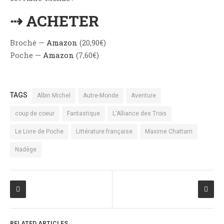
⇢ ACHETER
Broché —
Amazon
(20,90€)
Poche —
Amazon
(7,60€)
TAGS
Albin Michel
Autre-Monde
Aventure
coup de coeur
Fantastique
L'Alliance des Trois
Le Livre de Poche
Littérature française
Maxime Chattam
Nadège
RELATED ARTICLES.