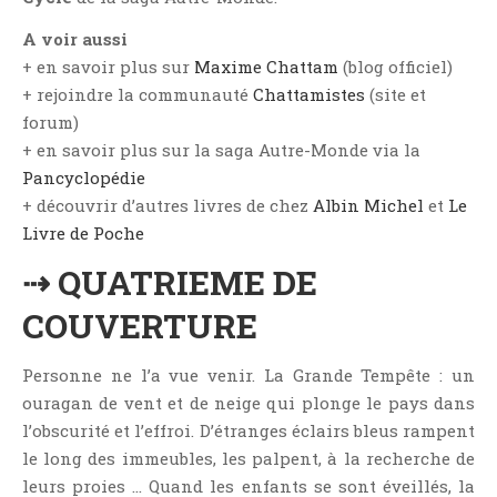
Aventure
A voir aussi
Bande Dessinée
+ en savoir plus sur
Maxime Chattam
(blog officiel)
Bibliothèque De A À Z
+ rejoindre la communauté
Chattamistes
(site et
Bilan
forum)
Biographie Et Autobiographie
+ en savoir plus sur la saga Autre-Monde via la
Biographie Fictionnelle
Pancyclopédie
+ découvrir d’autres livres de chez
Albin Michel
et
Le
Bit-Lit
Livre de Poche
C'est Lundi, Que Lisez-Vous ?
⇢ QUATRIEME DE
Chick-Lit
Classique
COUVERTURE
Comédie
Concours
Personne ne l’a vue venir. La Grande Tempête : un
ouragan de vent et de neige qui plonge le pays dans
Conte
l’obscurité et l’effroi. D’étranges éclairs bleus rampent
Contemporain
le long des immeubles, les palpent, à la recherche de
Coup De Coeur
leurs proies … Quand les enfants se sont éveillés, la