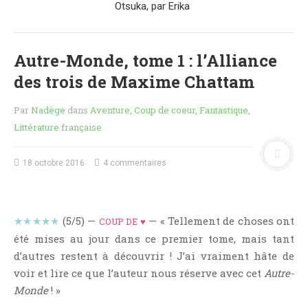
MES FUTURES
LECTURES
MES CRITIQUES
Autre-Monde, tome 1 : l’Alliance
MES ARTICLES
des trois de Maxime Chattam
NADÈGE
MES FUTURES
Par
Nadège
dans
Aventure
,
Coup de coeur
,
Fantastique
,
LECTURES
Littérature française
MES CRITIQUES
MES ARTICLES
18 octobre 2016
4 commentaires
STEVEN
MES FUTURES
LECTURES
★★★★★
(5/5) —
— « Tellement de choses ont
COUP DE ♥
MES CRITIQUES
été mises au jour dans ce premier tome, mais tant
MES ARTICLES
d’autres restent à découvrir ! J’ai vraiment hâte de
voir et lire ce que l’auteur nous réserve avec cet
Autre-
NOS CRITIQUES
Monde
! »
NOS COUPS DE ♥