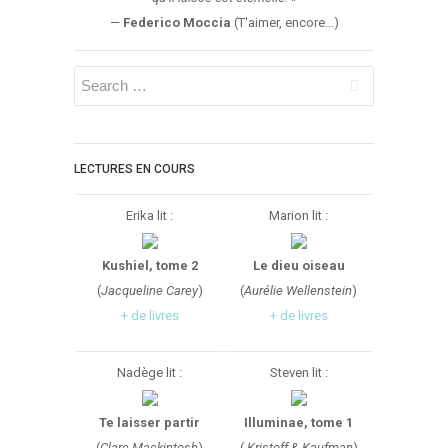
—
Federico Moccia
(T'aimer, encore...)
LECTURES EN COURS
Erika lit :
Marion lit :
Kushiel, tome 2
Le dieu oiseau
(
Jacqueline Carey
)
(
Aurélie Wellenstein
)
+ de livres
+ de livres
Nadège lit :
Steven lit :
Te laisser partir
Illuminae, tome 1
(
Clare Mackintosh
)
(
Kristoff & Kaufman
)