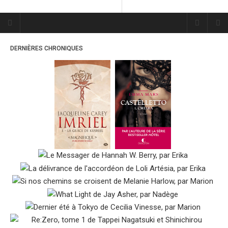
Plume Bleue
« Les mots sont les passants
DERNIÈRES CHRONIQUES
mystérieux de l’âme. »
« Les mots sont les passants
mystérieux de l’âme. »
ACCUEIL
LES PLUMES
ERIKA
MES FUTURES
LECTURES
MES CRITIQUES
MES ARTICLES
MARION