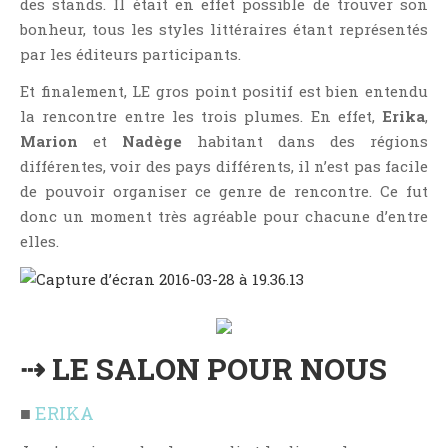
des stands. Il était en effet possible de trouver son
Témoignage
bonheur, tous les styles littéraires étant représentés
Théâtre
par les éditeurs participants.
Thriller
Et finalement, LE gros point positif est bien entendu
Thriller Psychologique
la rencontre entre les trois plumes. En effet,
Erika
,
Throwback Thursday Livresque
Marion
et
Nadège
habitant dans des régions
Top Ten Tuesday
différentes, voir des pays différents, il n’est pas facile
de pouvoir organiser ce genre de rencontre. Ce fut
Wish-List
donc un moment très agréable pour chacune d’entre
Young Adult
elles.
⇢ LE SALON POUR NOUS
■
ERIKA