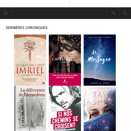
Plume Bleue
« Les mots sont les passants
DERNIÈRES CHRONIQUES
mystérieux de l’âme. »
« Les mots sont les passants
mystérieux de l’âme. »
ACCUEIL
LES PLUMES
ERIKA
MES FUTURES
LECTURES
MES CRITIQUES
MES ARTICLES
MARION