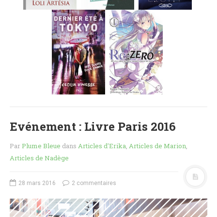
MES FUTURES
LECTURES
MES CRITIQUES
MES ARTICLES
NADÈGE
MES FUTURES
LECTURES
MES CRITIQUES
MES ARTICLES
Evénement : Livre Paris 2016
STEVEN
MES FUTURES
Par
Plume Bleue
dans
Articles d'Erika
,
Articles de Marion
,
LECTURES
Articles de Nadège
MES CRITIQUES
MES ARTICLES
28 mars 2016
2 commentaires
NOS CRITIQUES
NOS COUPS DE ♥