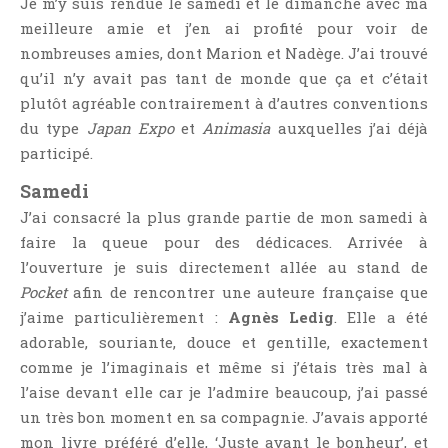
Je m’y suis rendue le samedi et le dimanche avec ma
meilleure amie et j’en ai profité pour voir de
nombreuses amies, dont Marion et Nadège. J’ai trouvé
qu’il n’y avait pas tant de monde que ça et c’était
plutôt agréable contrairement à d’autres conventions
du type
Japan Expo
et
Animasia
auxquelles j’ai déjà
participé.
Samedi
J’ai consacré la plus grande partie de mon samedi à
faire la queue pour des dédicaces. Arrivée à
l’ouverture je suis directement allée au stand de
Pocket
afin de rencontrer une auteure française que
j’aime particulièrement :
Agnès Ledig
. Elle a été
adorable, souriante, douce et gentille, exactement
comme je l’imaginais et même si j’étais très mal à
l’aise devant elle car je l’admire beaucoup, j’ai passé
un très bon moment en sa compagnie. J’avais apporté
mon livre préféré d’elle,
‘Juste avant le bonheur’
, et