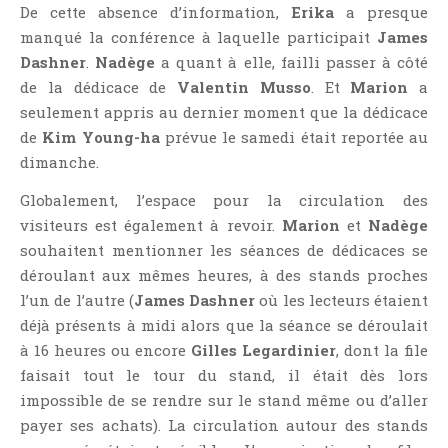
Jeunesse
De cette absence d’information,
Erika
a presque
manqué la conférence à laquelle participait
James
LGBT
Dashner
.
Nadège
a quant à elle, failli passer à côté
Light Novel
de la dédicace de
Valentin Musso
. Et
Marion
a
Littérature Belge
seulement appris au dernier moment que la dédicace
Littérature Classique
de
Kim Young-ha
prévue le samedi était reportée au
Littérature Contemporaine
dimanche.
Littérature Étrangère
Globalement, l’espace pour la circulation des
Littérature Française
visiteurs est également à revoir.
Marion
et
Nadège
souhaitent mentionner les séances de dédicaces se
Littérature Gay
déroulant aux mêmes heures, à des stands proches
Littérature Lesbienne
l’un de l’autre (
James Dashner
où les lecteurs étaient
Manga
déjà présents à midi alors que la séance se déroulait
New Adult
à 16 heures ou encore
Gilles Legardinier
, dont la file
Nouvelle
faisait tout le tour du stand, il était dès lors
impossible de se rendre sur le stand même ou d’aller
Paranormal
payer ses achats). La circulation autour des stands
Poésie