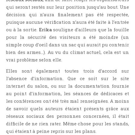
Critiques Express
qui seront restés sur leur position jusqu’au bout. Une
Dark Erotica
décision qui n’aura finalement pas été respectée,
Développement Personnel
puisque aucune vérification n’aura été faite à l’entrée
ou à la sortie.
Erika
souligne d’ailleurs que la fouille
Drame
pour la sécurité des visiteurs a été moindre (un
Dystopie
simple coup d’oeil dans un sac qui aurait pu contenir
Epistolaire
bien des armes…). Au vu du climat actuel, cela est un
Erotique
vrai problème selon elle.
Fait Divers
Elles sont également toutes trois d’accord sur
Fantastique
l’absence d’information. Que ce soit sur le site
Feel Good
internet du salon, ou sur la documentation fournie
Fraternité
au point d’information, les séances de dédicaces et
les conférences ont été très mal renseignées. A moins
Histoire De Vie
de savoir quels auteurs étaient présents grâce aux
Historique
réseaux sociaux des personnes concernées, il était
Horreur
difficile de ne rien rater. Même chose pour les stands,
Humour
qui étaient à peine repris sur les plans.