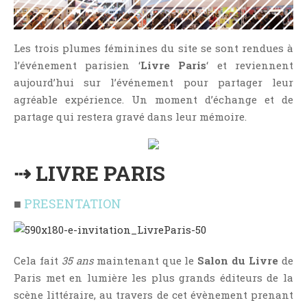
NOS VIDÉOS
RENDEZ-VOUS LIVRESQUES
Les trois plumes féminines du site se sont rendues à
SWAPS & CHALLENGES
l’événement parisien ‘
Livre Paris
‘ et reviennent
LES TAGS
aujourd’hui sur l’événement pour partager leur
QUI SOMMES-NOUS ?
agréable expérience. Un moment d’échange et de
CONCOURS
partage qui restera gravé dans leur mémoire.
LIENS
CONTACT
⇢ LIVRE PARIS
CATÉGORIES
■
PRESENTATION
Amitié
Articles D'Erika
Articles De Marion
Cela fait
35 ans
maintenant que le
Salon du Livre
de
Articles De Nadège
Paris met en lumière les plus grands éditeurs de la
Articles De Steven
scène littéraire, au travers de cet évènement prenant