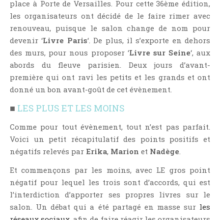
place à Porte de Versailles. Pour cette 36ème édition,
Aventure
les organisateurs ont décidé de le faire rimer avec
Bande Dessinée
renouveau, puisque le salon change de nom pour
Bibliothèque De A À Z
devenir ‘
Livre Paris
‘. De plus, il s’exporte en dehors
Bilan
des murs, pour nous proposer ‘
Livre sur Seine
‘, aux
Biographie Et Autobiographie
abords du fleuve parisien. Deux jours d’avant-
première qui ont ravi les petits et les grands et ont
Biographie Fictionnelle
donné un bon avant-goût de cet évènement.
Bit-Lit
C'est Lundi, Que Lisez-Vous ?
■
LES PLUS ET LES MOINS
Chick-Lit
Comme pour tout évènement, tout n’est pas parfait.
Classique
Voici un petit récapitulatif des points positifs et
Comédie
négatifs relevés par
Erika
,
Marion
et
Nadège
.
Concours
Et commençons par les moins, avec LE gros point
Conte
négatif pour lequel les trois sont d’accords, qui est
l’interdiction d’apporter ses propres livres sur le
Contemporain
salon. Un débat qui a été partagé en masse sur
les
Coup De Coeur
réseaux sociaux
, afin de faire réagir les organisateurs