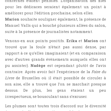
concernés étaient pénibles. L’organisation des files
Point Lecture
pour les dédicaces seraient également un point à
Policier Et Suspense
améliorer pour l’édition prochaine, selon elles.
Post Apocalyptique
Marion
souhaite souligner également, la présence de
Manuel Valls qui a bouché plusieurs allées du salon,
Rendez-Vous Livresques
suite à la présence de journalistes notamment.
Road-Book
Roman
Venons-en aux points positifs.
Erika
et
Marion
ont
trouvé que la foule n’était pas aussi dense, par
Roman D'apprentissage
rapport à ce qu’elles imaginaient (et en comparaison
Roman Noir
avec d’autres grands évènements auxquels elles ont
Romance
pu assister).
Nadège
est cependant plutôt de l’avis
Romance Contemporaine
contraire. Après avoir fait l’expérience de la
Foire du
SF Et Fantasy
Livre
de Bruxelles où il était possible de circuler à
son aise, elle a trouvé que l’on se marchait presque
Sociologie
dessus. De plus, les gens étaient un peu
Surnaturel
irrespectueux, se bousculant sans s’excuser.
Swaps Et Challenges
Les plumes sont toutes trois d’accord sur le diversité
Tag