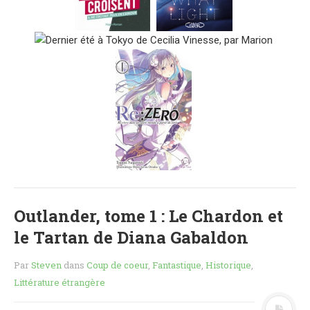
MES FUTURES
LECTURES
MES CRITIQUES
MES ARTICLES
NADÈGE
MES FUTURES
LECTURES
MES CRITIQUES
MES ARTICLES
STEVEN
MES FUTURES
Outlander, tome 1 : Le Chardon et
LECTURES
le Tartan de Diana Gabaldon
MES CRITIQUES
MES ARTICLES
Par
Steven
dans
Coup de coeur
,
Fantastique
,
Historique
,
NOS CRITIQUES
Littérature étrangère
NOS COUPS DE ♥