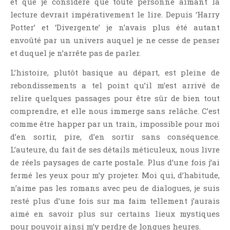
et que je considère que toute personne aimant la
Point Lecture
lecture devrait impérativement le lire. Depuis ‘Harry
Policier Et Suspense
Potter’ et ‘Divergente’ je n’avais plus été autant
Post Apocalyptique
envoûté par un univers auquel je ne cesse de penser
et duquel je n’arrête pas de parler.
Rendez-Vous Livresques
Road-Book
L’histoire, plutôt basique au départ, est pleine de
Roman
rebondissements a tel point qu’il m’est arrivé de
relire quelques passages pour être sûr de bien tout
Roman D'apprentissage
comprendre, et elle nous immerge sans relâche. C’est
Roman Noir
comme être happer par un train, impossible pour moi
Romance
d’en sortir, pire, d’en sortir sans conséquence.
Romance Contemporaine
L’auteure, du fait de ses détails méticuleux, nous livre
SF Et Fantasy
de réels paysages de carte postale. Plus d’une fois j’ai
fermé les yeux pour m’y projeter. Moi qui, d’habitude,
Sociologie
n’aime pas les romans avec peu de dialogues, je suis
Surnaturel
resté plus d’une fois sur ma faim tellement j’aurais
Swaps Et Challenges
aimé en savoir plus sur certains lieux mystiques
Tag
pour pouvoir ainsi m’y perdre de longues heures.