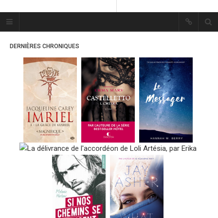
Plume Bleue
« Les mots sont les passants
DERNIÈRES CHRONIQUES
mystérieux de l’âme. »
« Les mots sont les passants
mystérieux de l’âme. »
ACCUEIL
LES PLUMES
ERIKA
MES FUTURES
LECTURES
MES CRITIQUES
MES ARTICLES
MARION