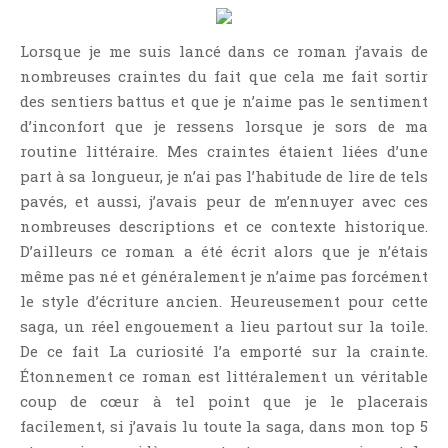
Jeunesse
LGBT
Lorsque je me suis lancé dans ce roman j’avais de
Light Novel
nombreuses craintes du fait que cela me fait sortir
des sentiers battus et que je n’aime pas le sentiment
Littérature Belge
d’inconfort que je ressens lorsque je sors de ma
Littérature Classique
routine littéraire. Mes craintes étaient liées d’une
Littérature Contemporaine
part à sa longueur, je n’ai pas l’habitude de lire de tels
Littérature Étrangère
pavés, et aussi, j’avais peur de m’ennuyer avec ces
Littérature Française
nombreuses descriptions et ce contexte historique.
D’ailleurs ce roman a été écrit alors que je n’étais
Littérature Gay
même pas né et généralement je n’aime pas forcément
Littérature Lesbienne
le style d’écriture ancien. Heureusement pour cette
Manga
saga, un réel engouement a lieu partout sur la toile.
New Adult
De ce fait La curiosité l’a emporté sur la crainte.
Nouvelle
Étonnement ce roman est littéralement un véritable
coup de cœur à tel point que je le placerais
Paranormal
facilement, si j’avais lu toute la saga, dans mon top 5
Poésie