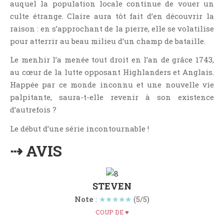
auquel la population locale continue de vouer un
Critiques Express
culte étrange. Claire aura tôt fait d’en découvrir la
Dark Erotica
raison : en s’approchant de la pierre, elle se volatilise
Développement Personnel
pour atterrir au beau milieu d’un champ de bataille.
Drame
Le menhir l’a menée tout droit en l’an de grâce 1743,
Dystopie
au cœur de la lutte opposant Highlanders et Anglais.
Epistolaire
Happée par ce monde inconnu et une nouvelle vie
Erotique
palpitante, saura-t-elle revenir à son existence
d’autrefois ?
Fait Divers
Fantastique
Le début d’une série incontournable !
Feel Good
⇢ AVIS
Fraternité
Histoire De Vie
Historique
STEVEN
Note
:
★★★★★
(5/5)
Horreur
COUP DE ♥
Humour