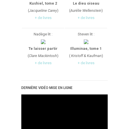
Kushiel, tome 2
Le dieu oiseau
(
Jacqueline Carey
)
(
Aurélie Wellenstein
)
+ de livres
+ de livres
Nadège lit :
Steven lit :
Te laisser partir
Illuminae, tome 1
(
Clare Mackintosh
)
(
Kristoff & Kaufman
)
+ de livres
+ de livres
DERNIÈRE VIDÉO MISE EN LIGNE