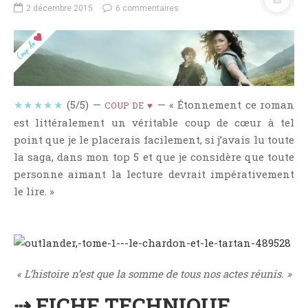
NOS VIDÉOS
2 décembre 2015
6 commentaires
RENDEZ-VOUS LIVRESQUES
SWAPS & CHALLENGES
LES TAGS
QUI SOMMES-NOUS ?
★★★★★
(5/5) —
— « Étonnement ce roman
COUP DE ♥
CONCOURS
est littéralement un véritable coup de cœur à tel
LIENS
point que je le placerais facilement, si j’avais lu toute
CONTACT
la saga, dans mon top 5 et que je considère que toute
personne aimant la lecture devrait impérativement
CATÉGORIES
le lire. »
Amitié
Articles D'Erika
Articles De Marion
Articles De Nadège
« L’histoire n’est que la somme de tous nos actes réunis. »
Articles De Steven
⇢ FICHE TECHNIQUE