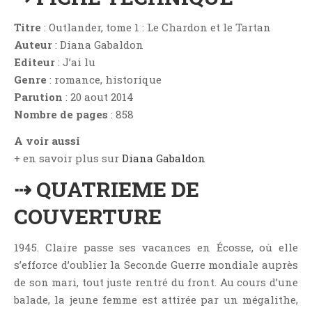
Aventure
Bande Dessinée
Titre
: Outlander, tome 1 : Le Chardon et le Tartan
Auteur
: Diana Gabaldon
Bibliothèque De A À Z
Editeur
: J’ai lu
Bilan
Genre
: romance, historique
Biographie Et Autobiographie
Parution
: 20 aout 2014
Biographie Fictionnelle
Nombre de pages
: 858
Bit-Lit
A voir aussi
C'est Lundi, Que Lisez-Vous ?
+ en savoir plus sur
Diana Gabaldon
Chick-Lit
⇢ QUATRIEME DE
Classique
COUVERTURE
Comédie
Concours
1945. Claire passe ses vacances en Écosse, où elle
Conte
s’efforce d’oublier la Seconde Guerre mondiale auprès
Contemporain
de son mari, tout juste rentré du front. Au cours d’une
Coup De Coeur
balade, la jeune femme est attirée par un mégalithe,