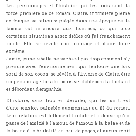
Témoignage
Les personnages et l’histoire qui les unis sont la
force première de ce roman. Claire, infirmière pleine
Théâtre
de fougue, se retrouve piégée dans une époque où la
Thriller
femme est inférieure aux hommes, ce qui crée
Thriller Psychologique
certaines situations assez drôles où j’ai franchement
Throwback Thursday Livresque
rigolé. Elle se révèle d’un courage et d’une force
Top Ten Tuesday
extrême.
Jamie, jeune rebelle ne sachant pas trop comment s’y
Wish-List
prendre avec l’environnement qui l’entoure une fois
Young Adult
sorti de son cocon, se révèle, à l’inverse de Claire, être
un personnage très dur mais véritablement attachant
et débordant d’empathie.
L’histoire, sans trop en dévoiler, qui les unit, est
d’une tension palpable augmentant au fil du roman.
Leur relation est tellement brutale et intense qu’on
passe de l’amitié à l’amour, de l’amour à la haine et de
la haine à la brutalité en peu de pages, et aucun répit