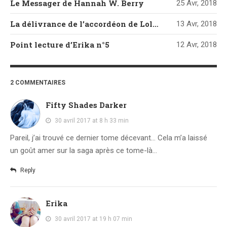
Le Messager de Hannah W. Berry
25 Avr, 2018
La délivrance de l’accordéon de Loli Artésia
13 Avr, 2018
Point lecture d’Erika n°5
12 Avr, 2018
2 COMMENTAIRES
Fifty Shades Darker
30 avril 2017 at 8 h 33 min
Pareil, j’ai trouvé ce dernier tome décevant… Cela m’a laissé
un goût amer sur la saga après ce tome-là…
Reply
Erika
30 avril 2017 at 19 h 07 min