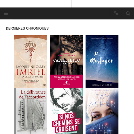
Plume Bleue
« Les mots sont les passants
DERNIÈRES CHRONIQUES
mystérieux de l’âme. »
« Les mots sont les passants
mystérieux de l’âme. »
ACCUEIL
LES PLUMES
ERIKA
MES FUTURES
LECTURES
MES CRITIQUES
MES ARTICLES
MARION