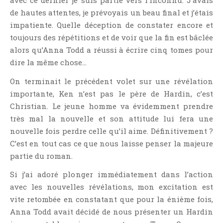
avec ce dernier je suis partie vers l’inconnu. J’avais
Point Lecture
de hautes attentes, je prévoyais un beau final et j’étais
Policier Et Suspense
impatiente. Quelle déception de constater encore et
Post Apocalyptique
toujours des répétitions et de voir que la fin est bâclée
alors qu’Anna Todd a réussi à écrire cinq tomes pour
Rendez-Vous Livresques
dire la même chose…
Road-Book
On terminait le précédent volet sur une révélation
Roman
importante, Ken n’est pas le père de Hardin, c’est
Roman D'apprentissage
Christian. Le jeune homme va évidemment prendre
Roman Noir
très mal la nouvelle et son attitude lui fera une
Romance
nouvelle fois perdre celle qu’il aime. Définitivement ?
Romance Contemporaine
C’est en tout cas ce que nous laisse penser la majeure
partie du roman.
SF Et Fantasy
Sociologie
Si j’ai adoré plonger immédiatement dans l’action
Surnaturel
avec les nouvelles révélations, mon excitation est
vite retombée en constatant que pour la énième fois,
Swaps Et Challenges
Anna Todd avait décidé de nous présenter un Hardin
Tag