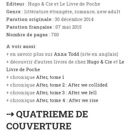
Aventure
Editeur
: Hugo & Cie et Le Livre de Poche
Genre
: littérature étrangère, romance, new adult
Bande Dessinée
Parution originale
: 30 décembre 2014
Bibliothèque De A À Z
Parution française
: 07 mai 2015
Bilan
Nombre de pages
: 700
Biographie Et Autobiographie
A voir aussi
Biographie Fictionnelle
+ en savoir plus sur
Anna Todd
(site en anglais)
Bit-Lit
+ découvrir d’autres livres de chez
Hugo & Cie
et
Le
C'est Lundi, Que Lisez-Vous ?
Livre de Poche
Chick-Lit
+ chronique
After, tome 1
+ chronique
After, tome 2 : After we collided
Classique
+ chronique
After, tome 3 : After we fell
Comédie
+ chronique
After, tome 4 : After we rise
Concours
⇢ QUATRIEME DE
Conte
Contemporain
COUVERTURE
Coup De Coeur