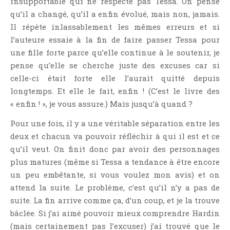
insupportable qui ne respecte pas Tessa. On pense
Témoignage
qu’il a changé, qu’il a enfin évolué, mais non, jamais.
Théâtre
Il répète inlassablement les mêmes erreurs et si
Thriller
l’auteure essaie à la fin de faire passer Tessa pour
une fille forte parce qu’elle continue à le soutenir, je
Thriller Psychologique
pense qu’elle se cherche juste des excuses car si
Throwback Thursday Livresque
celle-ci était forte elle l’aurait quitté depuis
Top Ten Tuesday
longtemps. Et elle le fait, enfin ! (C’est le livre des
Wish-List
« enfin ! », je vous assure.) Mais jusqu’à quand ?
Young Adult
Pour une fois, il y a une véritable séparation entre les
deux et chacun va pouvoir réfléchir à qui il est et ce
qu’il veut. On finit donc par avoir des personnages
plus matures (même si Tessa a tendance à être encore
un peu embêtante, si vous voulez mon avis) et on
attend la suite. Le problème, c’est qu’il n’y a pas de
suite. La fin arrive comme ça, d’un coup, et je la trouve
bâclée. Si j’ai aimé pouvoir mieux comprendre Hardin
(mais certainement pas l’excuser) j’ai trouvé que le