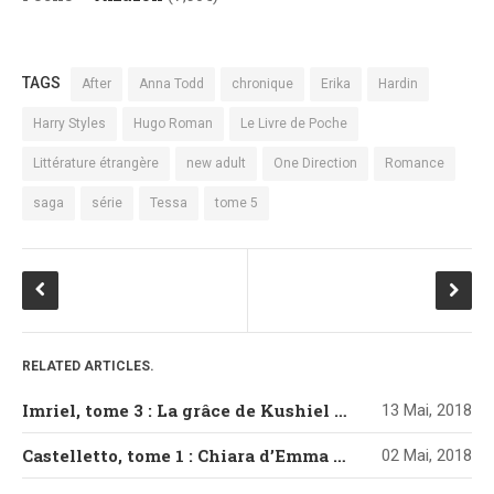
TAGS
After
Anna Todd
chronique
Erika
Hardin
Harry Styles
Hugo Roman
Le Livre de Poche
Littérature étrangère
new adult
One Direction
Romance
saga
série
Tessa
tome 5
RELATED ARTICLES.
Imriel, tome 3 : La grâce de Kushiel de Jacqueline Carey
13 Mai, 2018
Castelletto, tome 1 : Chiara d’Emma Mars
02 Mai, 2018