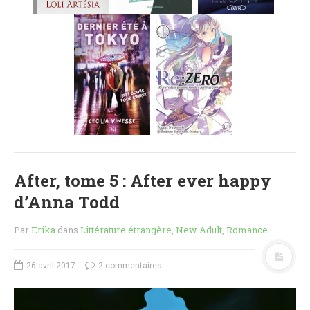
MES FUTURES
LECTURES
MES CRITIQUES
MES ARTICLES
NADÈGE
MES FUTURES
LECTURES
MES CRITIQUES
MES ARTICLES
After, tome 5 : After ever happy
STEVEN
d’Anna Todd
MES FUTURES
LECTURES
Par
Erika
dans
Littérature étrangère
,
New Adult
,
Romance
MES CRITIQUES
MES ARTICLES
26 avril 2017
2 commentaires
NOS CRITIQUES
NOS COUPS DE ♥