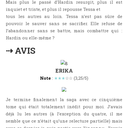
Mais plus le passé d’Hardin resurgit, plus il est
Jeunesse
inquiet et triste, et plus il repousse Tessa et
LGBT
tous les autres au loin. Tessa n’est pas sûre de
Light Novel
pouvoir le sauver sans se sacrifier. Elle refuse de
Littérature Belge
l’abandonner sans se battre, mais combattre qui :
Littérature Classique
Hardin ou elle-même ?
Littérature Contemporaine
⇢ AVIS
Littérature Étrangère
Littérature Française
ERIKA
Littérature Gay
Note
:
★★★
☆☆ (3,25/5)
Littérature Lesbienne
Manga
New Adult
Je termine finalement la saga avec ce cinquième
Nouvelle
tome qui était totalement inédit pour moi. J’avais
déjà lu les autres (à l’exception du quatre, il me
Paranormal
semble que ce n’était qu’une relecture partielle) mais
Poésie