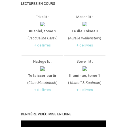
LECTURES EN COURS
Erika lit :
Marion lit :
Kushiel, tome 2
Le dieu oiseau
(
Jacqueline Carey
)
(
Aurélie Wellenstein
)
+ de livres
+ de livres
Nadège lit :
Steven lit :
Te laisser partir
Illuminae, tome 1
(
Clare Mackintosh
)
(
Kristoff & Kaufman
)
+ de livres
+ de livres
DERNIÈRE VIDÉO MISE EN LIGNE