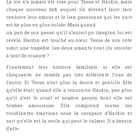
La vie n’a jamais été rose pour Tessa et Hardin, mais
Critiques Express
chaque nouveau défi auquel ils doivent faire face
Dark Erotica
renforce leur amour et le lien passionné qui les unit
Développement Personnel
est de plus en plus solide. Mais quand
Drame
un pan de son passé, qu’il n’aurait pu imaginé, lui est
Dystopie
révélé, Hardin est touché au cœur. Tessa de son côté
subit une tragédie. Les deux amants vont-ils résister
Epistolaire
à tant de cruauté ?
Erotique
Finalement leur histoire familiale, si elle est
Fait Divers
choquante, ne semble pas très différente l’une de
Fantastique
l’autre. Et Tessa n’est plus la douce et gentille fille
Feel Good
qu’elle était quand elle a rencontré Hardin, pas plus
Fraternité
qu’il n’est le cruel et sombre garçon dont elle est
Histoire De Vie
tombée amoureuse. Elle comprend toutes les
troublantes émotions sous la carapace d’Hardin et
Historique
sait qu’elle est la seule qui peut le calmer. Il a besoin
Horreur
d’elle.
Humour