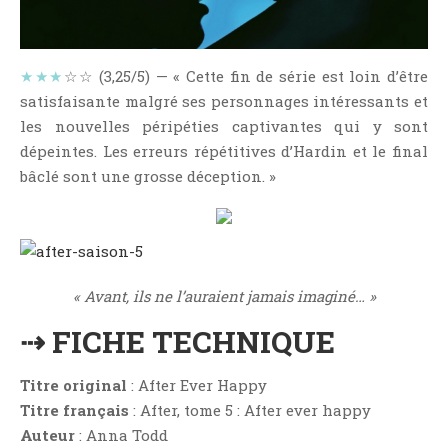
NOS VIDÉOS
RENDEZ-VOUS LIVRESQUES
SWAPS & CHALLENGES
★★★
☆☆ (3,25/5) — « Cette fin de série est loin d’être
satisfaisante malgré ses personnages intéressants et
LES TAGS
les nouvelles péripéties captivantes qui y sont
QUI SOMMES-NOUS ?
dépeintes. Les erreurs répétitives d’Hardin et le final
CONCOURS
bâclé sont une grosse déception. »
LIENS
CONTACT
CATÉGORIES
« Avant, ils ne l’auraient jamais imaginé… »
Amitié
⇢ FICHE TECHNIQUE
Articles D'Erika
Articles De Marion
Titre original
: After Ever Happy
Articles De Nadège
Titre français
: After, tome 5 : After ever happy
Articles De Steven
Auteur
: Anna Todd