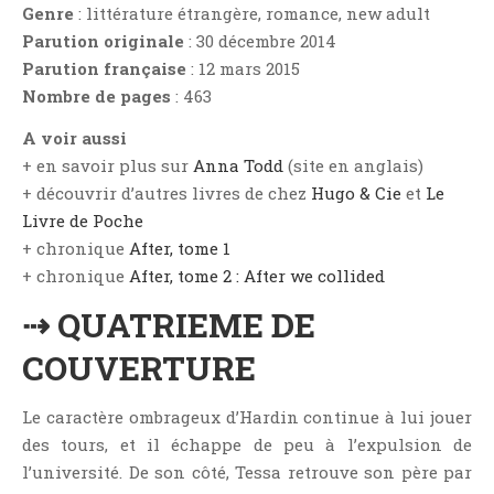
Aventure
Genre
: littérature étrangère, romance, new adult
Parution originale
: 30 décembre 2014
Bande Dessinée
Parution française
: 12 mars 2015
Bibliothèque De A À Z
Nombre de pages
: 463
Bilan
A voir aussi
Biographie Et Autobiographie
+ en savoir plus sur
Anna Todd
(site en anglais)
Biographie Fictionnelle
+ découvrir d’autres livres de chez
Hugo & Cie
et
Le
Bit-Lit
Livre de Poche
C'est Lundi, Que Lisez-Vous ?
+ chronique
After, tome 1
Chick-Lit
+ chronique
After, tome 2 : After we collided
Classique
⇢ QUATRIEME DE
Comédie
COUVERTURE
Concours
Conte
Le caractère ombrageux d’Hardin continue à lui jouer
Contemporain
des tours, et il échappe de peu à l’expulsion de
Coup De Coeur
l’université. De son côté, Tessa retrouve son père par