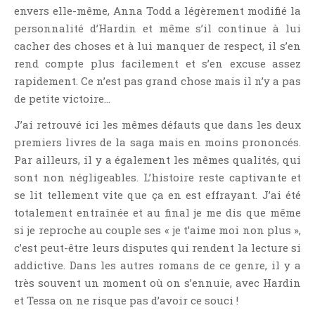
envers elle-même, Anna Todd a légèrement modifié la
Témoignage
personnalité d’Hardin et même s’il continue à lui
Théâtre
cacher des choses et à lui manquer de respect, il s’en
Thriller
rend compte plus facilement et s’en excuse assez
Thriller Psychologique
rapidement. Ce n’est pas grand chose mais il n’y a pas
Throwback Thursday Livresque
de petite victoire…
Top Ten Tuesday
J’ai retrouvé ici les mêmes défauts que dans les deux
Wish-List
premiers livres de la saga mais en moins prononcés.
Young Adult
Par ailleurs, il y a également les mêmes qualités, qui
sont non négligeables. L’histoire reste captivante et
se lit tellement vite que ça en est effrayant. J’ai été
totalement entraînée et au final je me dis que même
si je reproche au couple ses « je t’aime moi non plus »,
c’est peut-être leurs disputes qui rendent la lecture si
addictive. Dans les autres romans de ce genre, il y a
très souvent un moment où on s’ennuie, avec Hardin
et Tessa on ne risque pas d’avoir ce souci !