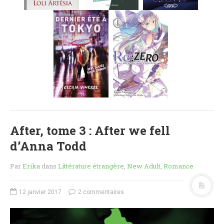
MES FUTURES
LECTURES
MES CRITIQUES
MES ARTICLES
NADÈGE
MES FUTURES
LECTURES
MES CRITIQUES
MES ARTICLES
After, tome 3 : After we fell
STEVEN
d’Anna Todd
MES FUTURES
LECTURES
Par
Erika
dans
Littérature étrangère
,
New Adult
,
Romance
MES CRITIQUES
MES ARTICLES
12 janvier 2017
2 commentaires
NOS CRITIQUES
NOS COUPS DE ♥