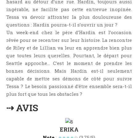
hasard au détour d’une rue. Hardin, toujours aussi
Critiques Express
ingérable, ne facilite pas cette entrevue inopinée.
Dark Erotica
Tessa va devoir affronter la plus douloureuse des
Développement Personnel
questions : Hardin pourra-t-il s’ouvrir un jour ?
Drame
Un week-end chez le père d’Hardin est l’occasion
Dystopie
rêvée pour se recentrer sur leur histoire. La rencontre
de Riley et de Lillian va leur en apprendre bien plus
Epistolaire
que toutes leurs querelles. Pourtant, le départ pour
Erotique
Seattle approche… C’est le moment de prendre les
Fait Divers
bonnes décisions. Mais Hardin est-il seulement
Fantastique
capable de mettre ses démons de côté pour suivre
Feel Good
Tessa ? Le besoin passionné d’être ensemble sera-t-il
plus fort que tous les obstacles ?
Fraternité
Histoire De Vie
⇢ AVIS
Historique
Horreur
ERIKA
Humour
Note
:
★★★★
☆ (3,75/5)