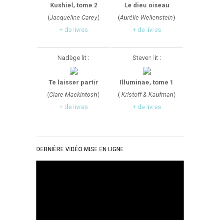
Kushiel, tome 2
Le dieu oiseau
(
Jacqueline Carey
)
(
Aurélie Wellenstein
)
+ de livres
+ de livres
Nadège lit :
Steven lit :
Te laisser partir
Illuminae, tome 1
(
Clare Mackintosh
)
(
Kristoff & Kaufman
)
+ de livres
+ de livres
DERNIÈRE VIDÉO MISE EN LIGNE