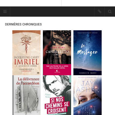
Plume Bleue
« Les mots sont les passants
DERNIÈRES CHRONIQUES
mystérieux de l’âme. »
« Les mots sont les passants
mystérieux de l’âme. »
ACCUEIL
LES PLUMES
ERIKA
MES FUTURES
LECTURES
MES CRITIQUES
MES ARTICLES
MARION