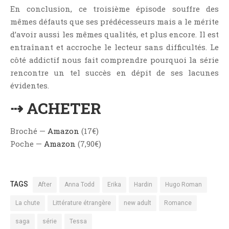
En conclusion, ce troisième épisode souffre des
mêmes défauts que ses prédécesseurs mais a le mérite
d’avoir aussi les mêmes qualités, et plus encore. Il est
entraînant et accroche le lecteur sans difficultés. Le
côté addictif nous fait comprendre pourquoi la série
rencontre un tel succès en dépit de ses lacunes
évidentes.
⇢ ACHETER
Broché —
Amazon
(17€)
Poche —
Amazon
(7,90€)
TAGS
After
Anna Todd
Erika
Hardin
Hugo Roman
La chute
Littérature étrangère
new adult
Romance
saga
série
Tessa