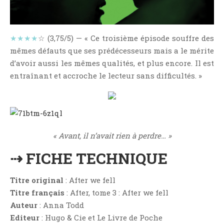
NOS VIDÉOS
RENDEZ-VOUS LIVRESQUES
SWAPS & CHALLENGES
★★★★
☆ (3,75/5) — « Ce troisième épisode souffre des
mêmes défauts que ses prédécesseurs mais a le mérite
LES TAGS
d’avoir aussi les mêmes qualités, et plus encore. Il est
QUI SOMMES-NOUS ?
entraînant et accroche le lecteur sans difficultés. »
CONCOURS
LIENS
CONTACT
« Avant, il n’avait rien à perdre… »
CATÉGORIES
Amitié
⇢ FICHE TECHNIQUE
Articles D'Erika
Titre original
: After we fell
Articles De Marion
Titre français
: After, tome 3 : After we fell
Articles De Nadège
Auteur
: Anna Todd
Articles De Steven
Editeur
: Hugo & Cie et Le Livre de Poche