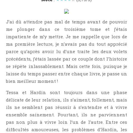
Jeunesse
LGBT
Light Novel
J’ai dû attendre pas mal de temps avant de pouvoir
me plonger dans ce troisième tome et j’étais
Littérature Belge
impatiente de m’y mettre. Je me rappelle que lors de
Littérature Classique
ma première lecture, je n’avais pas du tout apprécié
Littérature Contemporaine
parce qu’après avoir lu d’une traite les deux volets
Littérature Étrangère
précédents, j’étais lassée par ce couple dont l’histoire
Littérature Française
se répète inlassablement. Mais cette fois, puisque je
laisse du temps passer entre chaque livre, je passe un
Littérature Gay
bien meilleur moment !
Littérature Lesbienne
Tessa et Hardin sont toujours dans une phase
Manga
délicate de leur relation, ils s’aiment, follement, mais
New Adult
ils ne semblent pas réussir à s’entendre et à vivre
Nouvelle
ensemble sainement. Pourtant, ils ne parviennent
Paranormal
pas non plus à vivre loin l’un de l’autre. Entre ces
Poésie
difficultés amoureuses, les problèmes d’Hardin, les