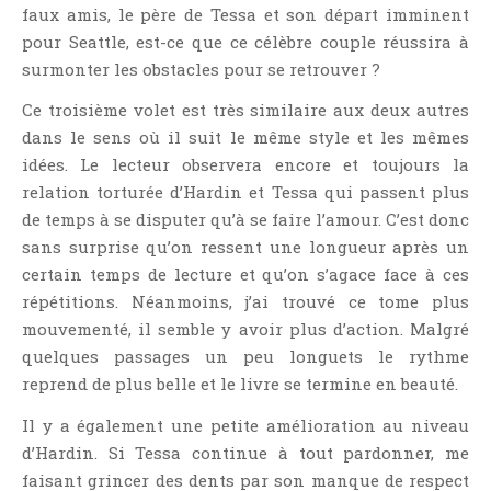
faux amis, le père de Tessa et son départ imminent
Point Lecture
pour Seattle, est-ce que ce célèbre couple réussira à
Policier Et Suspense
surmonter les obstacles pour se retrouver ?
Post Apocalyptique
Ce troisième volet est très similaire aux deux autres
Rendez-Vous Livresques
dans le sens où il suit le même style et les mêmes
Road-Book
idées. Le lecteur observera encore et toujours la
Roman
relation torturée d’Hardin et Tessa qui passent plus
Roman D'apprentissage
de temps à se disputer qu’à se faire l’amour. C’est donc
Roman Noir
sans surprise qu’on ressent une longueur après un
certain temps de lecture et qu’on s’agace face à ces
Romance
répétitions. Néanmoins, j’ai trouvé ce tome plus
Romance Contemporaine
mouvementé, il semble y avoir plus d’action. Malgré
SF Et Fantasy
quelques passages un peu longuets le rythme
Sociologie
reprend de plus belle et le livre se termine en beauté.
Surnaturel
Il y a également une petite amélioration au niveau
Swaps Et Challenges
d’Hardin. Si Tessa continue à tout pardonner, me
Tag
faisant grincer des dents par son manque de respect