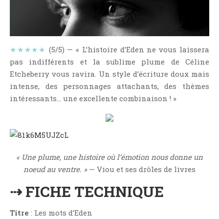
NOS VIDÉOS
RENDEZ-VOUS LIVRESQUES
SWAPS & CHALLENGES
★★★★★
(5/5) — « L’histoire d’Eden ne vous laissera
LES TAGS
pas indifférents et la sublime plume de Céline
QUI SOMMES-NOUS ?
Etcheberry vous ravira. Un style d’écriture doux mais
CONCOURS
intense, des personnages attachants, des thèmes
LIENS
intéressants… une excellente combinaison ! »
CONTACT
CATÉGORIES
Amitié
« Une plume, une histoire où l’émotion nous donne un
Articles D'Erika
noeud au ventre. »
— Viou et ses drôles de livres
Articles De Marion
⇢ FICHE TECHNIQUE
Articles De Nadège
Articles De Steven
Titre
: Les mots d’Eden