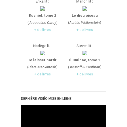
Erika lit :
Marion lit :
Kushiel, tome 2
Le dieu oiseau
(
Jacqueline Carey
)
(
Aurélie Wellenstein
)
+ de livres
+ de livres
Nadège lit :
Steven lit :
Te laisser partir
Illuminae, tome 1
(
Clare Mackintosh
)
(
Kristoff & Kaufman
)
+ de livres
+ de livres
DERNIÈRE VIDÉO MISE EN LIGNE