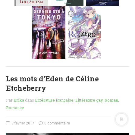
MES FUTURES
LECTURES
MES CRITIQUES
MES ARTICLES
NADÈGE
MES FUTURES
LECTURES
MES CRITIQUES
MES ARTICLES
Les mots d’Eden de Céline
STEVEN
Etcheberry
MES FUTURES
LECTURES
Par
Erika
dans
Littérature française
,
Littérature gay
,
Roman
,
MES CRITIQUES
Romance
MES ARTICLES
NOS CRITIQUES
8 février 2017
0 commentaire
NOS COUPS DE ♥