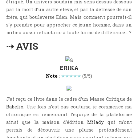
étriqué. Un univers soudain mis sens dessus dessous
Critiques Express
par la mort d’un autre élève, et par la détresse de son
Dark Erotica
frère, qui bouleverse Eden. Mais comment pourrait-il
Développement Personnel
s’y prendre pour approcher ce jeune homme, dans un
Drame
milieu aussi réfractaire à toute forme de différence… ?
Dystopie
⇢ AVIS
Epistolaire
Erotique
ERIKA
Fait Divers
Note
:
★★★★★
(5/5)
Fantastique
Feel Good
Fraternité
J’ai reçu ce livre dans le cadre d’un Masse Critique de
Histoire De Vie
Babelio
. Une fois n’est pas coutume, je commence ma
Historique
chronique en remerciant l’équipe de la plateforme
ainsi que la maison d’édition
Milady
qui m’ont
Horreur
permis de découvrir une plume profondément
Humour
touchante et un récit doux mais pourtant intense qui