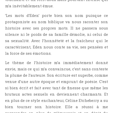
Jeunesse
m’a inévitablement émue.
LGBT
‘Les mots d’Eden’ porte bien son nom puisque ce
Light Novel
protagoniste au nom biblique va nous raconter son
Littérature Belge
histoire avec ses propres mots. Il ne passera sous
Littérature Classique
silence ni le poids de sa famille démolie, ni celui de
sa sexualité. Avec l’honnêteté et la fraîcheur qui le
Littérature Contemporaine
caractérisent, Eden nous conte sa vie, ses pensées et
Littérature Étrangère
la force de ses émotions.
Littérature Française
Le thème de l’histoire m’a immédiatement donné
Littérature Gay
envie, mais ce qui m’a convaincue, c’est sans conteste
Littérature Lesbienne
la plume de l’auteure. Son écriture est superbe, comme
Manga
venue d’une autre époque et emprunt de poésie. C’est
New Adult
si bien écrit et fait avec tant de finesse que même les
Nouvelle
brutaux actes sexuels en deviennent charmants. Et
en plus de ce style enchanteur, Céline Etcheberry a su
Paranormal
bien tourner son histoire. Elle a réussi à me
Poésie