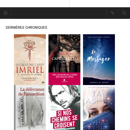
Plume Bleue
« Les mots sont les passants
DERNIÈRES CHRONIQUES
mystérieux de l’âme. »
« Les mots sont les passants
mystérieux de l’âme. »
ACCUEIL
LES PLUMES
ERIKA
MES FUTURES
LECTURES
MES CRITIQUES
MES ARTICLES
MARION