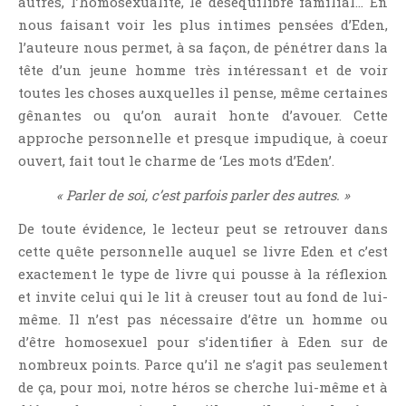
autres, l’homosexualité, le déséquilibre familial… En
Témoignage
nous faisant voir les plus intimes pensées d’Eden,
Théâtre
l’auteure nous permet, à sa façon, de pénétrer dans la
Thriller
tête d’un jeune homme très intéressant et de voir
toutes les choses auxquelles il pense, même certaines
Thriller Psychologique
gênantes ou qu’on aurait honte d’avouer. Cette
Throwback Thursday Livresque
approche personnelle et presque impudique, à coeur
Top Ten Tuesday
ouvert, fait tout le charme de ‘Les mots d’Eden’.
Wish-List
« Parler de soi, c’est parfois parler des autres. »
Young Adult
De toute évidence, le lecteur peut se retrouver dans
cette quête personnelle auquel se livre Eden et c’est
exactement le type de livre qui pousse à la réflexion
et invite celui qui le lit à creuser tout au fond de lui-
même. Il n’est pas nécessaire d’être un homme ou
d’être homosexuel pour s’identifier à Eden sur de
nombreux points. Parce qu’il ne s’agit pas seulement
de ça, pour moi, notre héros se cherche lui-même et à