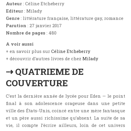
Aventure
Auteur
: Céline Etcheberry
Editeur
: Milady
Bande Dessinée
Genre
: littérature française, littérature gay, romance
Bibliothèque De A À Z
Parution
: 27 janvier 2017
Bilan
Nombre de pages
: 480
Biographie Et Autobiographie
A voir aussi
Biographie Fictionnelle
+ en savoir plus sur
Céline Etcheberry
Bit-Lit
+ découvrir d’autres livres de chez
Milady
C'est Lundi, Que Lisez-Vous ?
⇢ QUATRIEME DE
Chick-Lit
COUVERTURE
Classique
Comédie
C’est la dernière année de lycée pour Eden — le point
Concours
final à son adolescence orageuse dans une petite
Conte
ville des États-Unis, coincé entre une mère fantasque
Contemporain
et un père aussi richissime qu’absent. La suite de sa
Coup De Coeur
vie, il compte l’écrire ailleurs, loin de cet univers