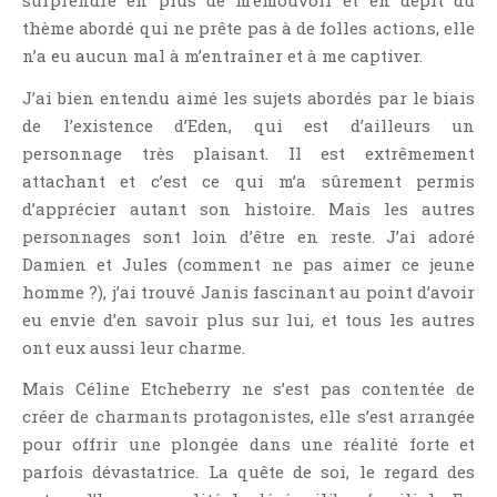
surprendre en plus de m’émouvoir et en dépit du
Point Lecture
thème abordé qui ne prête pas à de folles actions, elle
Policier Et Suspense
n’a eu aucun mal à m’entraîner et à me captiver.
Post Apocalyptique
J’ai bien entendu aimé les sujets abordés par le biais
Rendez-Vous Livresques
de l’existence d’Eden, qui est d’ailleurs un
Road-Book
personnage très plaisant. Il est extrêmement
attachant et c’est ce qui m’a sûrement permis
Roman
d’apprécier autant son histoire. Mais les autres
Roman D'apprentissage
personnages sont loin d’être en reste. J’ai adoré
Roman Noir
Damien et Jules (comment ne pas aimer ce jeune
Romance
homme ?), j’ai trouvé Janis fascinant au point d’avoir
Romance Contemporaine
eu envie d’en savoir plus sur lui, et tous les autres
ont eux aussi leur charme.
SF Et Fantasy
Sociologie
Mais Céline Etcheberry ne s’est pas contentée de
Surnaturel
créer de charmants protagonistes, elle s’est arrangée
pour offrir une plongée dans une réalité forte et
Swaps Et Challenges
parfois dévastatrice. La quête de soi, le regard des
Tag