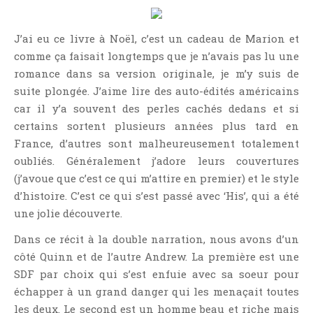
Jeunesse
LGBT
J’ai eu ce livre à Noël, c’est un cadeau de Marion et
Light Novel
comme ça faisait longtemps que je n’avais pas lu une
Littérature Belge
romance dans sa version originale, je m’y suis de
suite plongée. J’aime lire des auto-édités américains
Littérature Classique
car il y’a souvent des perles cachés dedans et si
Littérature Contemporaine
certains sortent plusieurs années plus tard en
Littérature Étrangère
France, d’autres sont malheureusement totalement
Littérature Française
oubliés. Généralement j’adore leurs couvertures
Littérature Gay
(j’avoue que c’est ce qui m’attire en premier) et le style
d’histoire. C’est ce qui s’est passé avec ‘His’, qui a été
Littérature Lesbienne
une jolie découverte.
Manga
New Adult
Dans ce récit à la double narration, nous avons d’un
côté Quinn et de l’autre Andrew. La première est une
Nouvelle
SDF par choix qui s’est enfuie avec sa soeur pour
Paranormal
échapper à un grand danger qui les menaçait toutes
Poésie
les deux. Le second est un homme beau et riche mais