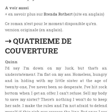
Aventure
A voir aussi
Bande Dessinée
+ en savoir plus sur
Brenda Rothert
(site en anglais)
Bibliothèque De A À Z
Ce roman n’est pour le moment disponible qu’en
Bilan
version originale (en anglais).
Biographie Et Autobiographie
⇢ QUATRIEME DE
Biographie Fictionnelle
Bit-Lit
COUVERTURE
C'est Lundi, Que Lisez-Vous ?
Quinn
Chick-Lit
I’d say I’m down on my luck, but that’s an
Classique
understatement. I’m flat on my ass. Homeless, hungry
Comédie
and in hiding with my little sister at the age of
Concours
twenty-one, I’ve never been so desperate. I’ve hit rock
Conte
bottom when I get an offer I can’t refuse. Sell my body
to save my sister? There’s nothing I won’t do to keep
Contemporain
her safe. I make the rules and I’m not afraid to defend
Coup De Coeur
myself if this rich guy crosses the line. But once I see