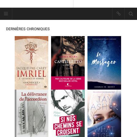
Plume Bleue
« Les mots sont les passants
DERNIÈRES CHRONIQUES
mystérieux de l’âme. »
« Les mots sont les passants
mystérieux de l’âme. »
ACCUEIL
LES PLUMES
ERIKA
MES FUTURES
LECTURES
MES CRITIQUES
MES ARTICLES
MARION