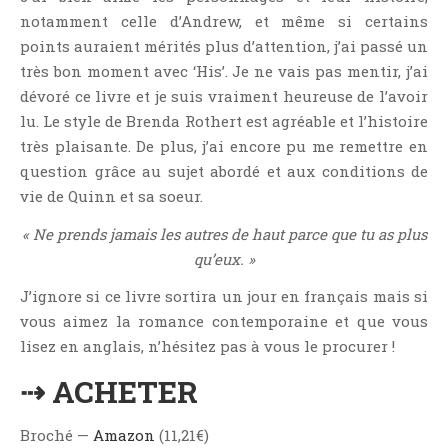
Témoignage
notamment celle d’Andrew, et même si certains
Théâtre
points auraient mérités plus d’attention, j’ai passé un
très bon moment avec ‘His’. Je ne vais pas mentir, j’ai
Thriller
dévoré ce livre et je suis vraiment heureuse de l’avoir
Thriller Psychologique
lu. Le style de Brenda Rothert est agréable et l’histoire
Throwback Thursday Livresque
très plaisante. De plus, j’ai encore pu me remettre en
Top Ten Tuesday
question grâce au sujet abordé et aux conditions de
Wish-List
vie de Quinn et sa soeur.
Young Adult
« Ne prends jamais les autres de haut parce que tu as plus
qu’eux. »
J’ignore si ce livre sortira un jour en français mais si
vous aimez la romance contemporaine et que vous
lisez en anglais, n’hésitez pas à vous le procurer !
⇢ ACHETER
Broché —
Amazon
(11,21€)