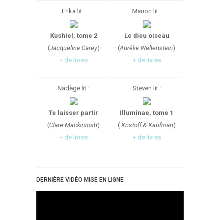
Erika lit :
Marion lit :
Kushiel, tome 2
Le dieu oiseau
(
Jacqueline Carey
)
(
Aurélie Wellenstein
)
+ de livres
+ de livres
Nadège lit :
Steven lit :
Te laisser partir
Illuminae, tome 1
(
Clare Mackintosh
)
(
Kristoff & Kaufman
)
+ de livres
+ de livres
DERNIÈRE VIDÉO MISE EN LIGNE