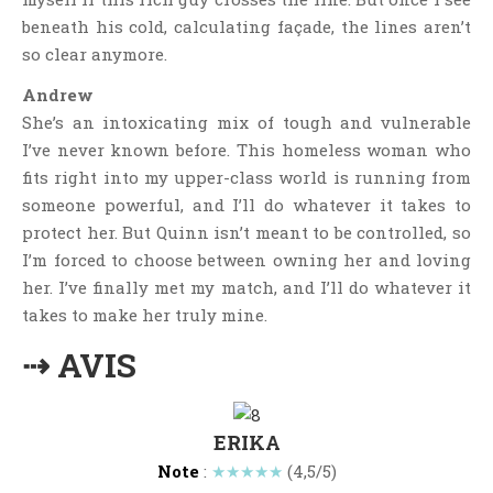
Critiques Express
beneath his cold, calculating façade, the lines aren’t
Dark Erotica
so clear anymore.
Développement Personnel
Andrew
Drame
She’s an intoxicating mix of tough and vulnerable
Dystopie
I’ve never known before. This homeless woman who
Epistolaire
fits right into my upper-class world is running from
someone powerful, and I’ll do whatever it takes to
Erotique
protect her. But Quinn isn’t meant to be controlled, so
Fait Divers
I’m forced to choose between owning her and loving
Fantastique
her. I’ve finally met my match, and I’ll do whatever it
Feel Good
takes to make her truly mine.
Fraternité
⇢ AVIS
Histoire De Vie
Historique
Horreur
ERIKA
Note
:
★★★★★
(4,5/5)
Humour