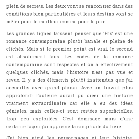
Point Lecture
plein de secrets. Les deux vont se rencontrer dans des
Policier Et Suspense
conditions bien particulières et leurs destins vont se
mêler pour le meilleur comme pour le pire.
Post Apocalyptique
Rendez-Vous Livresques
Les grandes lignes laissent penser que ‘His’ est une
romance contemporaine plutôt banale et pleine de
Road-Book
clichés. Mais si le premier point est vrai, le second
Roman
est absolument faux. Les codes de la romance
Roman D'apprentissage
contemporaine sont respectés et on a effectivement
Roman Noir
quelques clichés, mais l’histoire n’est pas vue et
Romance
revue. Il y a des éléments plutôt inattendus que j’ai
accueillis avec grand plaisir. Avec un travail plus
Romance Contemporaine
approfondi l’auteure aurait pu créer une histoire
SF Et Fantasy
vraiment extraordinaire car elle a eu des idées
Sociologie
géniales, mais celles-ci sont restées superficielles,
Surnaturel
trop peu exploitées. C’est dommage mais d’une
Swaps Et Challenges
certaine façon j’ai apprécié la simplicité du livre.
Tag
J’ai bien aimé les personnages et leur histoire,