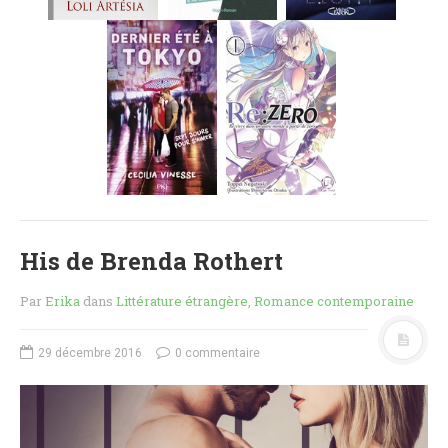
MES FUTURES
LECTURES
MES CRITIQUES
MES ARTICLES
NADÈGE
MES FUTURES
LECTURES
MES CRITIQUES
MES ARTICLES
His de Brenda Rothert
STEVEN
MES FUTURES
Par
Erika
dans
Littérature étrangère
,
Romance contemporaine
LECTURES
MES CRITIQUES
29 décembre 2016
0 commentaire
MES ARTICLES
NOS CRITIQUES
NOS COUPS DE ♥