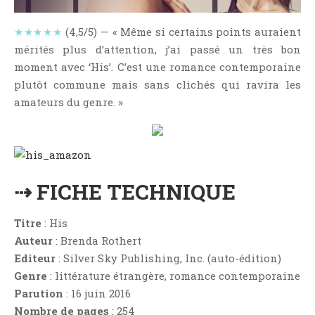
NOS VIDÉOS
RENDEZ-VOUS LIVRESQUES
★★★★★
(4,5/5) — « Même si certains points auraient
mérités plus d’attention, j’ai passé un très bon
SWAPS & CHALLENGES
moment avec ‘His’. C’est une romance contemporaine
LES TAGS
plutôt commune mais sans clichés qui ravira les
QUI SOMMES-NOUS ?
amateurs du genre. »
CONCOURS
LIENS
CONTACT
⇢ FICHE TECHNIQUE
CATÉGORIES
Amitié
Titre
: His
Articles D'Erika
Auteur
: Brenda Rothert
Articles De Marion
Editeur
: Silver Sky Publishing, Inc. (auto-édition)
Genre
: littérature étrangère, romance contemporaine
Articles De Nadège
Parution
: 16 juin 2016
Articles De Steven
Nombre de pages
: 254