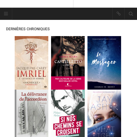
Plume Bleue
« Les mots sont les passants
DERNIÈRES CHRONIQUES
mystérieux de l’âme. »
« Les mots sont les passants
mystérieux de l’âme. »
ACCUEIL
LES PLUMES
ERIKA
MES FUTURES
LECTURES
MES CRITIQUES
MES ARTICLES
MARION