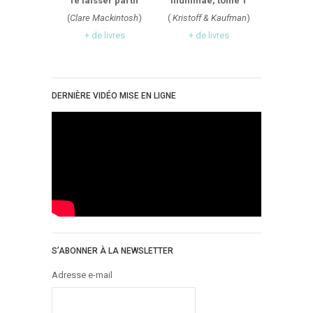
Te laisser partir
Illuminae, tome 1
(
Clare Mackintosh
)
(
Kristoff & Kaufman
)
+ de livres
+ de livres
DERNIÈRE VIDÉO MISE EN LIGNE
S’ABONNER À LA NEWSLETTER
Adresse e-mail