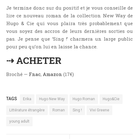
Je termine donc sur du positif et je vous conseille de
lire ce nouveau roman de la collection New Way de
Hugo & Cie qui vous plaira très probablement que
vous soyez des accros de leurs dernières sorties ou
pas. Je pense que ‘Sing !’ charmera un large public
pour peu qu’on lui en laisse la chance.
⇢ ACHETER
Broché —
Fnac
,
Amazon
(17€)
TAGS
Erika
Hugo New Way
Hugo Roman
Hugo&Cie
Littérature étrangère
Roman
Sing !
Vivi Greene
young adult