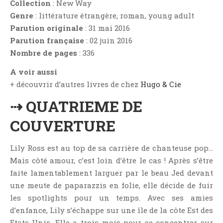
Collection
: New Way
Aventure
Genre
: littérature étrangère, roman, young adult
Bande Dessinée
Parution originale
: 31 mai 2016
Bibliothèque De A À Z
Parution française
: 02 juin 2016
Bilan
Nombre de pages
: 336
Biographie Et Autobiographie
A voir aussi
Biographie Fictionnelle
+ découvrir d’autres livres de chez
Hugo & Cie
Bit-Lit
⇢ QUATRIEME DE
C'est Lundi, Que Lisez-Vous ?
COUVERTURE
Chick-Lit
Classique
Lily Ross est au top de sa carrière de chanteuse pop…
Comédie
Mais côté amour, c’est loin d’être le cas ! Après s’être
Concours
faite lamentablement larguer par le beau Jed devant
Conte
une meute de paparazzis en folie, elle décide de fuir
les spotlights pour un temps. Avec ses amies
Contemporain
d’enfance, Lily s’échappe sur une île de la côte Est des
Coup De Coeur
Etats-Unis. Elle a trois mois pour se concentrer sur