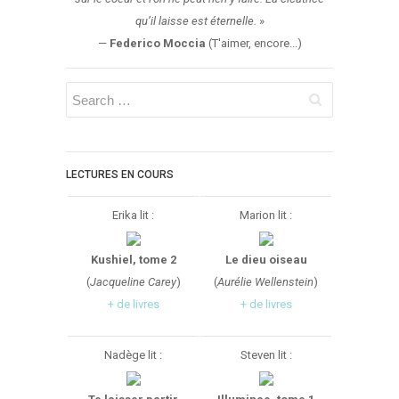
qu’il laisse est éternelle.
»
—
Federico Moccia
(T'aimer, encore...)
LECTURES EN COURS
Erika lit :
Marion lit :
Kushiel, tome 2
Le dieu oiseau
(
Jacqueline Carey
)
(
Aurélie Wellenstein
)
+ de livres
+ de livres
Nadège lit :
Steven lit :