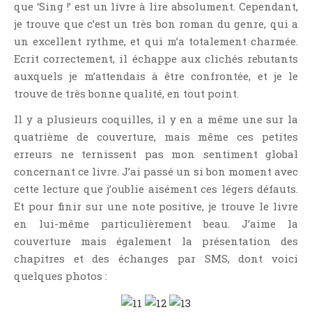
que ‘Sing !’ est un livre à lire absolument. Cependant,
Témoignage
je trouve que c’est un très bon roman du genre, qui a
Théâtre
un excellent rythme, et qui m’a totalement charmée.
Thriller
Ecrit correctement, il échappe aux clichés rebutants
Thriller Psychologique
auxquels je m’attendais à être confrontée, et je le
trouve de très bonne qualité, en tout point.
Throwback Thursday Livresque
Top Ten Tuesday
Il y a plusieurs coquilles, il y en a même une sur la
Wish-List
quatrième de couverture, mais même ces petites
erreurs ne ternissent pas mon sentiment global
Young Adult
concernant ce livre. J’ai passé un si bon moment avec
cette lecture que j’oublie aisément ces légers défauts.
Et pour finir sur une note positive, je trouve le livre
en lui-même particulièrement beau. J’aime la
couverture mais également la présentation des
chapitres et des échanges par SMS, dont voici
quelques photos :