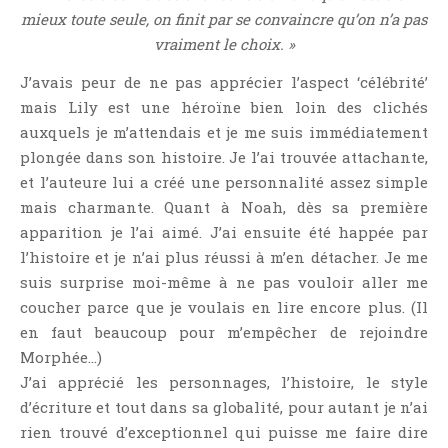
Point Lecture
mieux toute seule, on finit par se convaincre qu’on n’a pas
Policier Et Suspense
vraiment le choix. »
Post Apocalyptique
J’avais peur de ne pas apprécier l’aspect ‘célébrité’
Rendez-Vous Livresques
mais Lily est une héroïne bien loin des clichés
auxquels je m’attendais et je me suis immédiatement
Road-Book
plongée dans son histoire. Je l’ai trouvée attachante,
Roman
et l’auteure lui a créé une personnalité assez simple
Roman D'apprentissage
mais charmante. Quant à Noah, dès sa première
Roman Noir
apparition je l’ai aimé. J’ai ensuite été happée par
Romance
l’histoire et je n’ai plus réussi à m’en détacher. Je me
suis surprise moi-même à ne pas vouloir aller me
Romance Contemporaine
coucher parce que je voulais en lire encore plus. (Il
SF Et Fantasy
en faut beaucoup pour m’empêcher de rejoindre
Sociologie
Morphée…)
Surnaturel
J’ai apprécié les personnages, l’histoire, le style
Swaps Et Challenges
d’écriture et tout dans sa globalité, pour autant je n’ai
rien trouvé d’exceptionnel qui puisse me faire dire
Tag