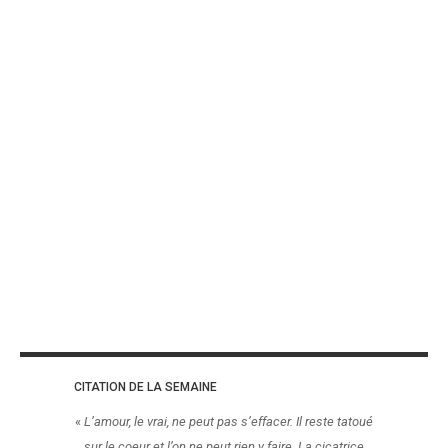
CITATION DE LA SEMAINE
«
L’amour, le vrai, ne peut pas s’effacer. Il reste tatoué
sur le coeur et l’on ne peut rien y faire. La cicatrice