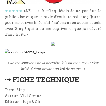
NOS VIDÉOS
RENDEZ-VOUS LIVRESQUES
★★★★★
(5/5) — « Je m’inquiétais de ne pas être le
public visé et que le style d’écriture soit trop ‘jeune’
SWAPS & CHALLENGES
pour me convenir. Je n’ai finalement eu aucun soucis
LES TAGS
avec ‘Sing !’ qui a su me captiver et que j’ai dévoré
QUI SOMMES-NOUS ?
d’une traite. »
CONCOURS
LIENS
CONTACT
« Je me souviens de la dernière fois où mon coeur s’est
CATÉGORIES
brisé. C’était devant un bol de soupe… »
Amitié
⇢ FICHE TECHNIQUE
Articles D'Erika
Articles De Marion
Titre
: Sing !
Articles De Nadège
Auteur
: Vivi Greene
Articles De Steven
Editeur
: Hugo & Cie