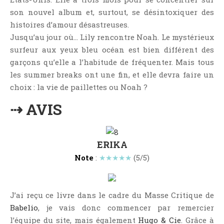
Critiques Express
son nouvel album et, surtout, se désintoxiquer des
Dark Erotica
histoires d’amour désastreuses.
Développement Personnel
Jusqu’au jour où… Lily rencontre Noah. Le mystérieux
surfeur aux yeux bleu océan est bien différent des
Drame
garçons qu’elle a l’habitude de fréquenter. Mais tous
Dystopie
les summer breaks ont une fin, et elle devra faire un
Epistolaire
choix : la vie de paillettes ou Noah ?
Erotique
⇢ AVIS
Fait Divers
Fantastique
Feel Good
ERIKA
Fraternité
Note
:
★★★★★
(5/5)
Histoire De Vie
Historique
J’ai reçu ce livre dans le cadre du Masse Critique de
Horreur
Babelio
, je vais donc commencer par remercier
Humour
l’équipe du site, mais également
Hugo & Cie
. Grâce à