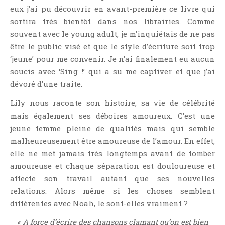
Jeunesse
eux j’ai pu découvrir en avant-première ce livre qui
LGBT
sortira très bientôt dans nos librairies. Comme
souvent avec le young adult, je m’inquiétais de ne pas
Light Novel
être le public visé et que le style d’écriture soit trop
Littérature Belge
‘jeune’ pour me convenir. Je n’ai finalement eu aucun
Littérature Classique
soucis avec ‘Sing !’ qui a su me captiver et que j’ai
Littérature Contemporaine
dévoré d’une traite.
Littérature Étrangère
Lily nous raconte son histoire, sa vie de célébrité
Littérature Française
mais également ses déboires amoureux. C’est une
Littérature Gay
jeune femme pleine de qualités mais qui semble
malheureusement être amoureuse de l’amour. En effet,
Littérature Lesbienne
elle ne met jamais très longtemps avant de tomber
Manga
amoureuse et chaque séparation est douloureuse et
New Adult
affecte son travail autant que ses nouvelles
Nouvelle
relations. Alors même si les choses semblent
Paranormal
différentes avec Noah, le sont-elles vraiment ?
Poésie
« A force d’écrire des chansons clamant qu’on est bien