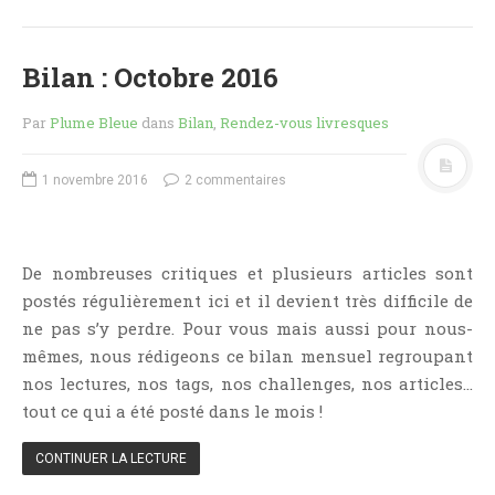
Critiques Express
Dark Erotica
Bilan : Octobre 2016
Développement Personnel
Drame
Par
Plume Bleue
dans
Bilan
,
Rendez-vous livresques
Dystopie
Epistolaire
1 novembre 2016
2 commentaires
Erotique
Fait Divers
De nombreuses critiques et plusieurs articles sont
Fantastique
postés régulièrement ici et il devient très difficile de
Feel Good
ne pas s’y perdre. Pour vous mais aussi pour nous-
Fraternité
mêmes, nous rédigeons ce bilan mensuel regroupant
Histoire De Vie
nos lectures, nos tags, nos challenges, nos articles…
Historique
tout ce qui a été posté dans le mois !
Horreur
CONTINUER LA LECTURE
Humour