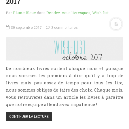
2017
Aventure
Bande Dessinée
Par
Plume Bleue
dans
Rendez-vous livresques
,
Wish-list
Bibliothèque De A À Z
Bilan
30 septembre 2017
2 commentaires
Biographie Et Autobiographie
Biographie Fictionnelle
Bit-Lit
C'est Lundi, Que Lisez-Vous ?
De nombreux livres sortent chaque mois et puisque
Chick-Lit
nous sommes les premiers à dire qu’il y a trop de
Classique
livres mais pas assez de temps pour tous les lire,
Comédie
nous sommes obligés de faire des choix. Chaque mois,
vous retrouverez dans un article les livres à paraître
Concours
que notre équipe attend avec impatience !
Conte
Contemporain
CONTINUER LA LECTURE
Coup De Coeur