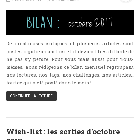
NOS VIDÉOS
RENDEZ-VOUS LIVRESQUES
SWAPS & CHALLENGES
LES TAGS
QUI SOMMES-NOUS ?
De nombreuses critiques et plusieurs articles sont
CONCOURS
postés régulièrement ici et il devient très difficile de
ne pas s’y perdre. Pour vous mais aussi pour nous-
LIENS
mêmes, nous rédigeons ce bilan mensuel regroupant
CONTACT
nos lectures, nos tags, nos challenges, nos articles…
tout ce qui a été posté dans le mois !
CATÉGORIES
Amitié
CONTINUER LA LECTURE
Articles D'Erika
Articles De Marion
Articles De Nadège
Wish-list : les sorties d’octobre
Articles De Steven