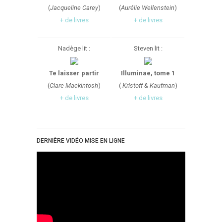
Témoignage
(
Jacqueline Carey
)
(
Aurélie Wellenstein
)
+ de livres
+ de livres
Théâtre
Thriller
Nadège lit :
Steven lit :
Thriller Psychologique
Throwback Thursday Livresque
Te laisser partir
Illuminae, tome 1
Top Ten Tuesday
(
Clare Mackintosh
)
(
Kristoff & Kaufman
)
Wish-List
+ de livres
+ de livres
Young Adult
DERNIÈRE VIDÉO MISE EN LIGNE