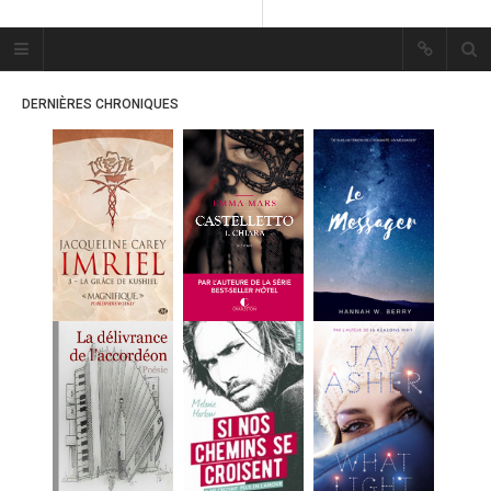
Plume Bleue
« Les mots sont les passants
DERNIÈRES CHRONIQUES
mystérieux de l’âme. »
« Les mots sont les passants
mystérieux de l’âme. »
ACCUEIL
LES PLUMES
ERIKA
MES FUTURES
LECTURES
MES CRITIQUES
MES ARTICLES
MARION