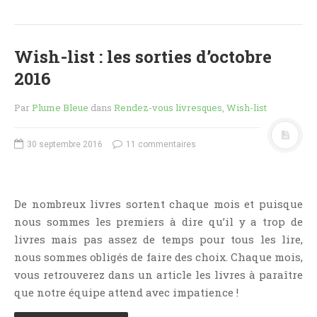
Jeunesse
LGBT
Light Novel
Wish-list : les sorties d’octobre
Littérature Belge
2016
Littérature Classique
Par
Plume Bleue
dans
Rendez-vous livresques
,
Wish-list
Littérature Contemporaine
Littérature Étrangère
30 septembre 2016
11 commentaires
Littérature Française
Littérature Gay
Littérature Lesbienne
De nombreux livres sortent chaque mois et puisque
Manga
nous sommes les premiers à dire qu’il y a trop de
livres mais pas assez de temps pour tous les lire,
New Adult
nous sommes obligés de faire des choix. Chaque mois,
Nouvelle
vous retrouverez dans un article les livres à paraître
Paranormal
que notre équipe attend avec impatience !
Poésie