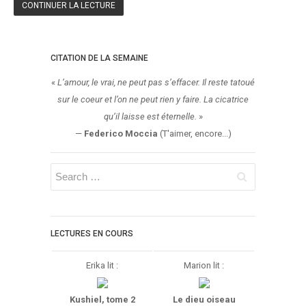
CONTINUER LA LECTURE
Point Lecture
Policier Et Suspense
Post Apocalyptique
CITATION DE LA SEMAINE
Rendez-Vous Livresques
«
L’amour, le vrai, ne peut pas s’effacer. Il reste tatoué
Road-Book
sur le coeur et l’on ne peut rien y faire. La cicatrice
Roman
qu’il laisse est éternelle.
»
Roman D'apprentissage
—
Federico Moccia
(T'aimer, encore...)
Roman Noir
Romance
Romance Contemporaine
SF Et Fantasy
Sociologie
LECTURES EN COURS
Surnaturel
Erika lit :
Marion lit :
Swaps Et Challenges
Tag
Kushiel, tome 2
Le dieu oiseau