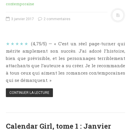
Aventure
contemporaine
Bande Dessinée
Bibliothèque De A À Z
3 janvier 2017
2 commentaires
Bilan
Biographie Et Autobiographie
★★★★★
(4,75/5) — « C’est un réel page-turner qui
Biographie Fictionnelle
mérite amplement son succès. J’ai adoré l’histoire,
Bit-Lit
bien que prévisible, et les personnages terriblement
C'est Lundi, Que Lisez-Vous ?
attachants que l’auteure a su créer. Je le recommande
Chick-Lit
à tous ceux qui aiment les romances contemporaines
qui se démarquent. »
Classique
Comédie
CONTINUER LA LECTURE
Concours
Conte
Contemporain
Calendar Girl, tome 1 : Janvier
Coup De Coeur