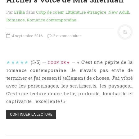
Jeunesse
Par
Erika
dans
Coup de coeur
,
Littérature étrangère
,
New Adult
,
LGBT
Romance
,
Romance contemporaine
Light Novel
Littérature Belge
4 septembre 2016
2 commentaires
Littérature Classique
Littérature Contemporaine
Littérature Étrangère
★★★★★
(5/5) —
— « C’est une pépite de la
COUP DE ♥
Littérature Française
romance contemporaine. Je n’avais pas envie de
terminer et j’ai ressenti tellement de choses. J’ai vibré
Littérature Gay
avec les personnages, les sentiments, les paysages…
Littérature Lesbienne
C’est une lecture douce, belle, profonde, touchante et
Manga
captivante… excellente ! »
New Adult
Nouvelle
CONTINUER LA LECTURE
Paranormal
Poésie