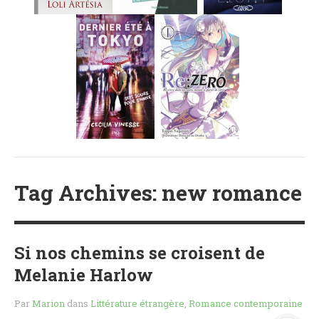
MES FUTURES
LECTURES
MES CRITIQUES
MES ARTICLES
NADÈGE
MES FUTURES
LECTURES
MES CRITIQUES
MES ARTICLES
STEVEN
Tag Archives: new romance
MES FUTURES
LECTURES
MES CRITIQUES
Si nos chemins se croisent de
MES ARTICLES
Melanie Harlow
NOS CRITIQUES
Par
Marion
dans
Littérature étrangère
,
Romance contemporaine
NOS COUPS DE ♥