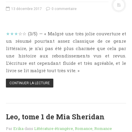
NOS VIDÉOS
13 décembre 2017
0 commentaire
RENDEZ-VOUS LIVRESQUES
SWAPS & CHALLENGES
LES TAGS
★★★
☆☆ (3/5) — « Malgré une très jolie couverture et
QUI SOMMES-NOUS ?
un résumé pourtant assez classique de ce genre
CONCOURS
littéraire, je n’ai pas été plus charmée que cela par
une histoire aux rebondissements vus et revus.
LIENS
L’écriture est cependant fluide et très agréable, et le
CONTACT
livre se lit malgré tout très vite. »
CATÉGORIES
CONTINUER LA LECTURE
Amitié
Articles D'Erika
Articles De Marion
Leo, tome 1 de Mia Sheridan
Articles De Nadège
Articles De Steven
Par
Erika
dans
Littérature étrangère
,
Romance
,
Romance