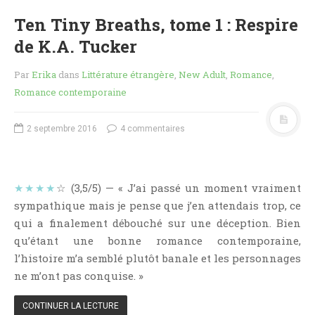
Point Lecture
Ten Tiny Breaths, tome 1 : Respire
Policier Et Suspense
de K.A. Tucker
Post Apocalyptique
Rendez-Vous Livresques
Par
Erika
dans
Littérature étrangère
,
New Adult
,
Romance
,
Romance contemporaine
Road-Book
Roman
2 septembre 2016
4 commentaires
Roman D'apprentissage
Roman Noir
Romance
★★★★
☆ (3,5/5) — « J’ai passé un moment vraiment
Romance Contemporaine
sympathique mais je pense que j’en attendais trop, ce
SF Et Fantasy
qui a finalement débouché sur une déception. Bien
qu’étant une bonne romance contemporaine,
Sociologie
l’histoire m’a semblé plutôt banale et les personnages
Surnaturel
ne m’ont pas conquise. »
Swaps Et Challenges
Tag
CONTINUER LA LECTURE