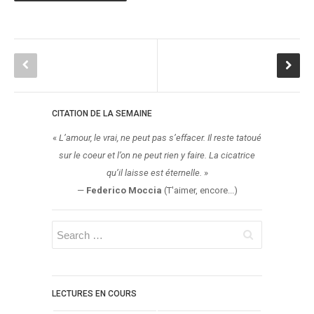
Témoignage
Théâtre
Thriller
Thriller Psychologique
Throwback Thursday Livresque
CITATION DE LA SEMAINE
Top Ten Tuesday
Wish-List
«
L’amour, le vrai, ne peut pas s’effacer. Il reste tatoué
sur le coeur et l’on ne peut rien y faire. La cicatrice
Young Adult
qu’il laisse est éternelle.
»
—
Federico Moccia
(T'aimer, encore...)
LECTURES EN COURS