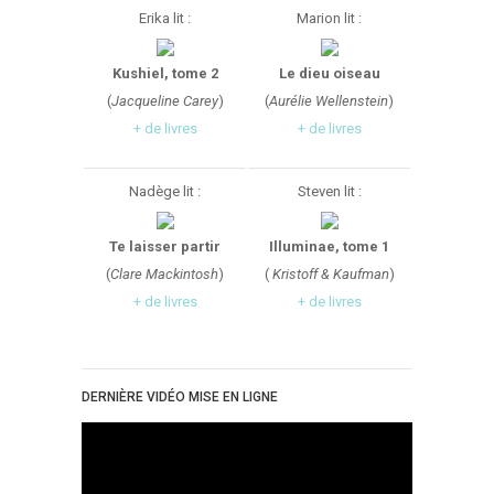
Erika lit :
Marion lit :
Kushiel, tome 2
Le dieu oiseau
(
Jacqueline Carey
)
(
Aurélie Wellenstein
)
+ de livres
+ de livres
Nadège lit :
Steven lit :
Te laisser partir
Illuminae, tome 1
(
Clare Mackintosh
)
(
Kristoff & Kaufman
)
+ de livres
+ de livres
DERNIÈRE VIDÉO MISE EN LIGNE