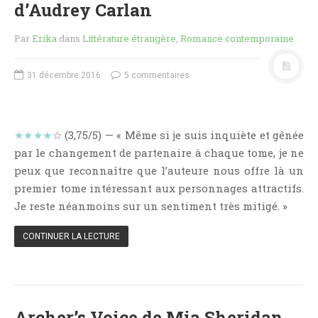
d’Audrey Carlan
Critiques Express
Dark Erotica
Par
Erika
dans
Littérature étrangère
,
Romance contemporaine
Développement Personnel
Drame
31 décembre 2016
5 commentaires
Dystopie
Epistolaire
Erotique
★★★★
☆ (3,75/5) — « Même si je suis inquiète et gênée
par le changement de partenaire à chaque tome, je ne
Fait Divers
peux que reconnaître que l’auteure nous offre là un
Fantastique
premier tome intéressant aux personnages attractifs.
Feel Good
Je reste néanmoins sur un sentiment très mitigé. »
Fraternité
CONTINUER LA LECTURE
Histoire De Vie
Historique
Horreur
Humour
Archer’s Voice de Mia Sheridan