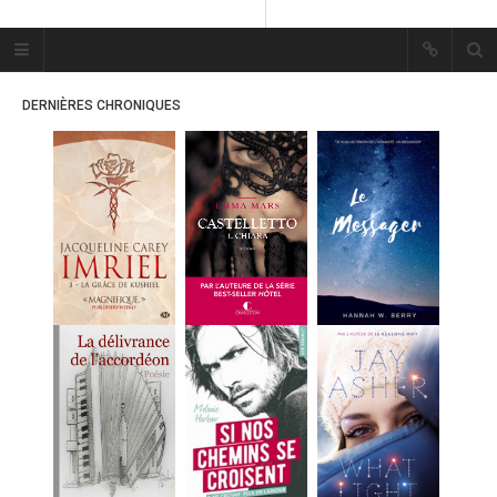
Plume Bleue
« Les mots sont les passants
DERNIÈRES CHRONIQUES
mystérieux de l’âme. »
« Les mots sont les passants
mystérieux de l’âme. »
ACCUEIL
LES PLUMES
ERIKA
MES FUTURES
LECTURES
MES CRITIQUES
MES ARTICLES
MARION