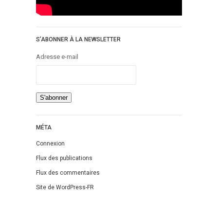
Témoignage
Théâtre
Thriller
S’ABONNER À LA NEWSLETTER
Thriller Psychologique
Adresse e-mail
Throwback Thursday Livresque
Top Ten Tuesday
Wish-List
Young Adult
MÉTA
Connexion
Flux des publications
Flux des commentaires
Site de WordPress-FR