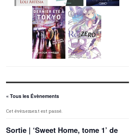
MES FUTURES
LECTURES
MES CRITIQUES
MES ARTICLES
NADÈGE
MES FUTURES
LECTURES
MES CRITIQUES
MES ARTICLES
STEVEN
MES FUTURES
LECTURES
« Tous les Évènements
MES CRITIQUES
Cet évènement est passé.
MES ARTICLES
NOS CRITIQUES
Sortie | ‘Sweet Home, tome 1’ de
NOS COUPS DE ♥