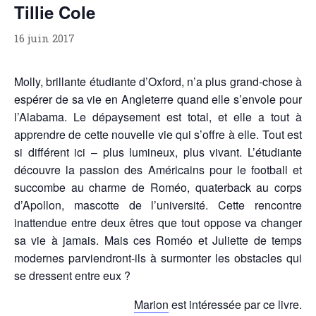
Tillie Cole
NOS VIDÉOS
RENDEZ-VOUS LIVRESQUES
16 juin 2017
SWAPS & CHALLENGES
LES TAGS
Molly, brillante étudiante d’Oxford, n’a plus grand-chose à
QUI SOMMES-NOUS ?
espérer de sa vie en Angleterre quand elle s’envole pour
CONCOURS
l’Alabama. Le dépaysement est total, et elle a tout à
apprendre de cette nouvelle vie qui s’offre à elle. Tout est
LIENS
si différent ici – plus lumineux, plus vivant. L’étudiante
CONTACT
découvre la passion des Américains pour le football et
succombe au charme de Roméo, quaterback au corps
CATÉGORIES
d’Apollon, mascotte de l’université. Cette rencontre
Amitié
inattendue entre deux êtres que tout oppose va changer
Articles D'Erika
sa vie à jamais. Mais ces Roméo et Juliette de temps
modernes parviendront-ils à surmonter les obstacles qui
Articles De Marion
se dressent entre eux ?
Articles De Nadège
Articles De Steven
Marion
est intéressée par ce livre.