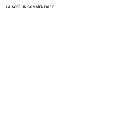
Critiques Express
LAISSER UN COMMENTAIRE
Dark Erotica
Développement Personnel
Drame
Dystopie
Epistolaire
Erotique
Fait Divers
Fantastique
Feel Good
Fraternité
Histoire De Vie
Historique
Horreur
Humour