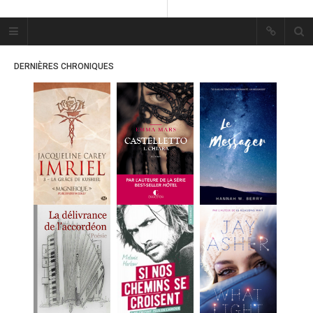
Plume Bleue
« Les mots sont les passants
DERNIÈRES CHRONIQUES
mystérieux de l’âme. »
« Les mots sont les passants
mystérieux de l’âme. »
ACCUEIL
LES PLUMES
ERIKA
MES FUTURES
LECTURES
MES CRITIQUES
MES ARTICLES
MARION