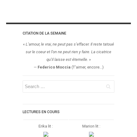
Jeunesse
LGBT
Light Novel
Littérature Belge
CITATION DE LA SEMAINE
Littérature Classique
«
L’amour, le vrai, ne peut pas s’effacer. Il reste tatoué
Littérature Contemporaine
sur le coeur et l’on ne peut rien y faire. La cicatrice
Littérature Étrangère
qu’il laisse est éternelle.
»
Littérature Française
—
Federico Moccia
(T'aimer, encore...)
Littérature Gay
Littérature Lesbienne
Manga
New Adult
LECTURES EN COURS
Nouvelle
Paranormal
Erika lit :
Marion lit :
Poésie