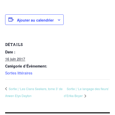
Aventure
Bande Dessinée
Bibliothèque De A À Z
Ajouter au calendrier
Bilan
Biographie Et Autobiographie
Biographie Fictionnelle
DÉTAILS
Bit-Lit
Date :
C'est Lundi, Que Lisez-Vous ?
16 juin 2017
Chick-Lit
Catégorie d’Évènement:
Classique
Sorties littéraires
Comédie
Concours
Sortie | ‘Les Clans Seekers, tome 3’ de
Sortie | ‘Le langage des fleurs’
Conte
Arwen Elys Dayton
d’Erika Boyer
Contemporain
Coup De Coeur