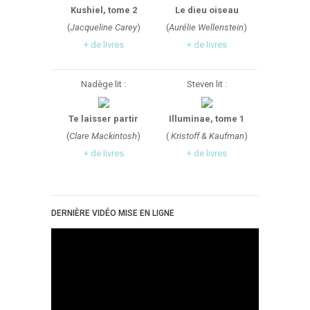
Point Lecture
Kushiel, tome 2
Le dieu oiseau
(
Jacqueline Carey
)
(
Aurélie Wellenstein
)
Policier Et Suspense
+ de livres
+ de livres
Post Apocalyptique
Rendez-Vous Livresques
Nadège lit :
Steven lit :
Road-Book
Roman
Te laisser partir
Illuminae, tome 1
Roman D'apprentissage
(
Clare Mackintosh
)
(
Kristoff & Kaufman
)
Roman Noir
+ de livres
+ de livres
Romance
Romance Contemporaine
DERNIÈRE VIDÉO MISE EN LIGNE
SF Et Fantasy
Sociologie
Surnaturel
Swaps Et Challenges
Tag