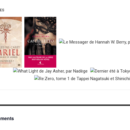
UES
ements