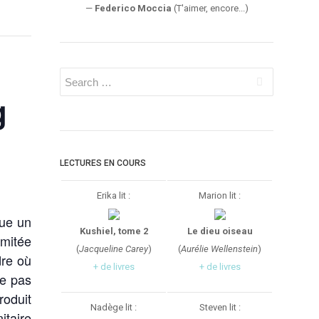
—
Federico Moccia
(T'aimer, encore...)
g
LECTURES EN COURS
Erika lit :
Marion lit :
que un
Kushiel, tome 2
Le dieu oiseau
imitée
(
Jacqueline Carey
)
(
Aurélie Wellenstein
)
dre où
+ de livres
+ de livres
ne pas
roduit
Nadège lit :
Steven lit :
itaire