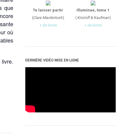
ns que
Te laisser partir
Illuminae, tome 1
encore
(
Clare Mackintosh
)
(
Kristoff & Kaufman
)
isante
+ de livres
+ de livres
our où
tables
livre.
DERNIÈRE VIDÉO MISE EN LIGNE