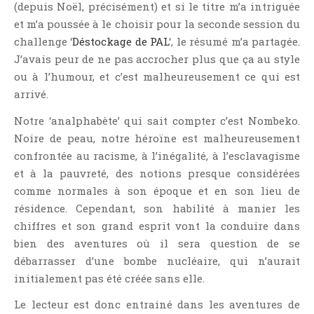
(depuis Noël, précisément) et si le titre m’a intriguée
Jeunesse
et m’a poussée à le choisir pour la seconde session du
LGBT
challenge ‘
Déstockage de PAL
‘, le résumé m’a partagée.
Light Novel
J’avais peur de ne pas accrocher plus que ça au style
Littérature Belge
ou à l’humour, et c’est malheureusement ce qui est
Littérature Classique
arrivé.
Littérature Contemporaine
Notre ‘analphabète’ qui sait compter c’est Nombeko.
Littérature Étrangère
Noire de peau, notre héroïne est malheureusement
Littérature Française
confrontée au racisme, à l’inégalité, à l’esclavagisme
et à la pauvreté, des notions presque considérées
Littérature Gay
comme normales à son époque et en son lieu de
Littérature Lesbienne
résidence. Cependant, son habilité à manier les
Manga
chiffres et son grand esprit vont la conduire dans
New Adult
bien des aventures où il sera question de se
Nouvelle
débarrasser d’une bombe nucléaire, qui n’aurait
initialement pas été créée sans elle.
Paranormal
Poésie
Le lecteur est donc entrainé dans les aventures de