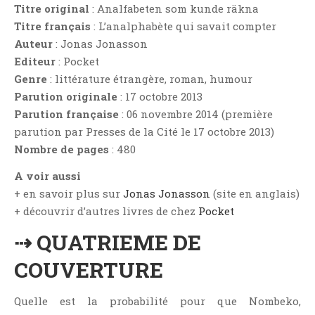
Aventure
Titre original
: Analfabeten som kunde räkna
Titre français
: L’analphabète qui savait compter
Bande Dessinée
Auteur
: Jonas Jonasson
Bibliothèque De A À Z
Editeur
: Pocket
Bilan
Genre
: littérature étrangère, roman, humour
Biographie Et Autobiographie
Parution originale
: 17 octobre 2013
Biographie Fictionnelle
Parution française
: 06 novembre 2014 (première
parution par Presses de la Cité le 17 octobre 2013)
Bit-Lit
Nombre de pages
: 480
C'est Lundi, Que Lisez-Vous ?
Chick-Lit
A voir aussi
+ en savoir plus sur
Jonas Jonasson
(site en anglais)
Classique
+ découvrir d’autres livres de chez
Pocket
Comédie
⇢ QUATRIEME DE
Concours
Conte
COUVERTURE
Contemporain
Coup De Coeur
Quelle est la probabilité pour que Nombeko,