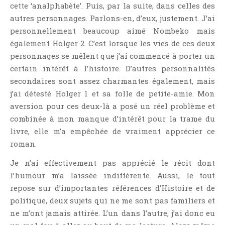
cette ‘analphabète’. Puis, par la suite, dans celles des
Point Lecture
autres personnages. Parlons-en, d’eux, justement. J’ai
Policier Et Suspense
personnellement beaucoup aimé Nombeko mais
Post Apocalyptique
également Holger 2. C’est lorsque les vies de ces deux
Rendez-Vous Livresques
personnages se mêlent que j’ai commencé à porter un
Road-Book
certain intérêt à l’histoire. D’autres personnalités
secondaires sont assez charmantes également, mais
Roman
j’ai détesté Holger 1 et sa folle de petite-amie. Mon
Roman D'apprentissage
aversion pour ces deux-là a posé un réel problème et
Roman Noir
combinée à mon manque d’intérêt pour la trame du
Romance
livre, elle m’a empêchée de vraiment apprécier ce
Romance Contemporaine
roman.
SF Et Fantasy
Je n’ai effectivement pas apprécié le récit dont
Sociologie
l’humour m’a laissée indifférente. Aussi, le tout
Surnaturel
repose sur d’importantes références d’Histoire et de
politique, deux sujets qui ne me sont pas familiers et
Swaps Et Challenges
ne m’ont jamais attirée. L’un dans l’autre, j’ai donc eu
Tag