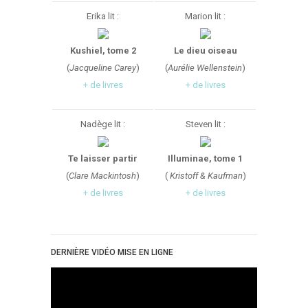
Erika lit :
Marion lit :
Kushiel, tome 2
Le dieu oiseau
(
Jacqueline Carey
)
(
Aurélie Wellenstein
)
+ de livres
+ de livres
Nadège lit :
Steven lit :
Te laisser partir
Illuminae, tome 1
(
Clare Mackintosh
)
(
Kristoff & Kaufman
)
+ de livres
+ de livres
DERNIÈRE VIDÉO MISE EN LIGNE