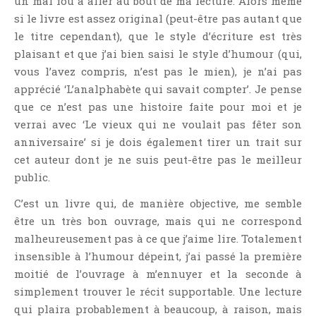
un mal fou à aller au bout de ma lecture. Alors même
Témoignage
si le livre est assez original (peut-être pas autant que
Théâtre
le titre cependant), que le style d’écriture est très
Thriller
plaisant et que j’ai bien saisi le style d’humour (qui,
vous l’avez compris, n’est pas le mien), je n’ai pas
Thriller Psychologique
apprécié ‘L’analphabète qui savait compter’. Je pense
Throwback Thursday Livresque
que ce n’est pas une histoire faite pour moi et je
Top Ten Tuesday
verrai avec ‘Le vieux qui ne voulait pas fêter son
Wish-List
anniversaire’ si je dois également tirer un trait sur
Young Adult
cet auteur dont je ne suis peut-être pas le meilleur
public.
C’est un livre qui, de manière objective, me semble
être un très bon ouvrage, mais qui ne correspond
malheureusement pas à ce que j’aime lire. Totalement
insensible à l’humour dépeint, j’ai passé la première
moitié de l’ouvrage à m’ennuyer et la seconde à
simplement trouver le récit supportable. Une lecture
qui plaira probablement à beaucoup, à raison, mais