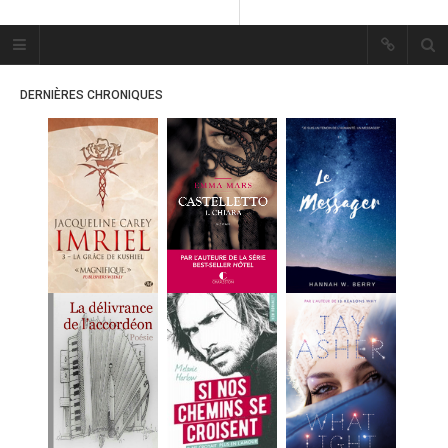
Plume Bleue
« Les mots sont les passants
DERNIÈRES CHRONIQUES
mystérieux de l’âme. »
« Les mots sont les passants
mystérieux de l’âme. »
ACCUEIL
LES PLUMES
ERIKA
MES FUTURES
LECTURES
MES CRITIQUES
MES ARTICLES
MARION