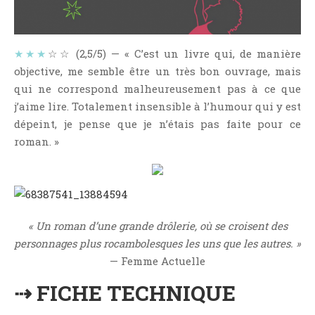
NOS VIDÉOS
RENDEZ-VOUS LIVRESQUES
SWAPS & CHALLENGES
★★★
☆☆ (2,5/5) — « C’est un livre qui, de manière
objective, me semble être un très bon ouvrage, mais
LES TAGS
qui ne correspond malheureusement pas à ce que
QUI SOMMES-NOUS ?
j’aime lire. Totalement insensible à l’humour qui y est
CONCOURS
dépeint, je pense que je n’étais pas faite pour ce
LIENS
roman. »
CONTACT
CATÉGORIES
Amitié
« Un roman d’une grande drôlerie, où se croisent des
Articles D'Erika
personnages plus rocambolesques les uns que les autres. »
Articles De Marion
— Femme Actuelle
Articles De Nadège
⇢ FICHE TECHNIQUE
Articles De Steven