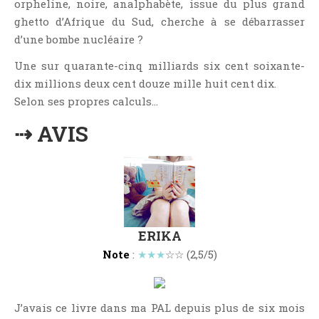
orpheline, noire, analphabète, issue du plus grand
Critiques Express
ghetto d’Afrique du Sud, cherche à se débarrasser
Dark Erotica
d’une bombe nucléaire ?
Développement Personnel
Une sur quarante-cinq milliards six cent soixante-
Drame
dix millions deux cent douze mille huit cent dix.
Dystopie
Selon ses propres calculs…
Epistolaire
⇢ AVIS
Erotique
Fait Divers
Fantastique
Feel Good
Fraternité
ERIKA
Histoire De Vie
Note
:
★★★
☆☆ (2,5/5)
Historique
Horreur
Humour
J’avais ce livre dans ma PAL depuis plus de six mois