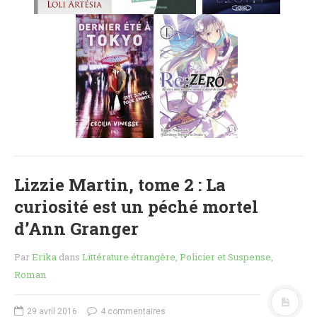
MES FUTURES
LECTURES
MES CRITIQUES
MES ARTICLES
NADÈGE
MES FUTURES
LECTURES
MES CRITIQUES
MES ARTICLES
Lizzie Martin, tome 2 : La
STEVEN
curiosité est un péché mortel
MES FUTURES
LECTURES
d’Ann Granger
MES CRITIQUES
Par
Erika
dans
Littérature étrangère
,
Policier et Suspense
,
MES ARTICLES
Roman
NOS CRITIQUES
NOS COUPS DE ♥
29 avril 2016
4 commentaires