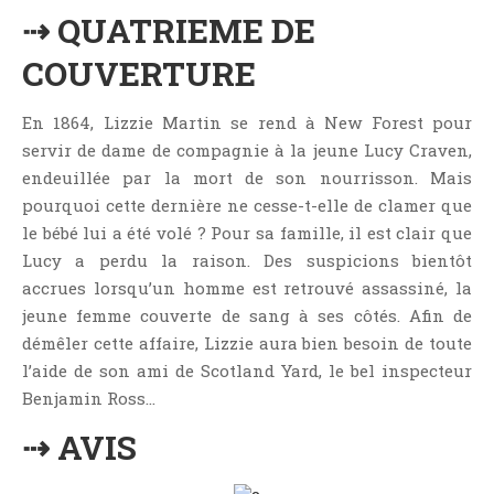
Critiques Express
⇢ QUATRIEME DE
Dark Erotica
COUVERTURE
Développement Personnel
Drame
En 1864, Lizzie Martin se rend à New Forest pour
Dystopie
servir de dame de compagnie à la jeune Lucy Craven,
Epistolaire
endeuillée par la mort de son nourrisson. Mais
pourquoi cette dernière ne cesse-t-elle de clamer que
Erotique
le bébé lui a été volé ? Pour sa famille, il est clair que
Fait Divers
Lucy a perdu la raison. Des suspicions bientôt
Fantastique
accrues lorsqu’un homme est retrouvé assassiné, la
Feel Good
jeune femme couverte de sang à ses côtés. Afin de
Fraternité
démêler cette affaire, Lizzie aura bien besoin de toute
l’aide de son ami de Scotland Yard, le bel inspecteur
Histoire De Vie
Benjamin Ross…
Historique
⇢ AVIS
Horreur
Humour