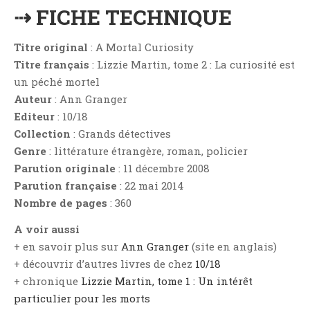
Aventure
⇢ FICHE TECHNIQUE
Bande Dessinée
Bibliothèque De A À Z
Titre original
: A Mortal Curiosity
Titre français
: Lizzie Martin, tome 2 : La curiosité est
Bilan
un péché mortel
Biographie Et Autobiographie
Auteur
: Ann Granger
Biographie Fictionnelle
Editeur
: 10/18
Bit-Lit
Collection
: Grands détectives
C'est Lundi, Que Lisez-Vous ?
Genre
: littérature étrangère, roman, policier
Parution originale
: 11 décembre 2008
Chick-Lit
Parution française
: 22 mai 2014
Classique
Nombre de pages
: 360
Comédie
A voir aussi
Concours
+ en savoir plus sur
Ann Granger
(site en anglais)
Conte
+ découvrir d’autres livres de chez
10/18
Contemporain
+ chronique
Lizzie Martin, tome 1 : Un intérêt
Coup De Coeur
particulier pour les morts