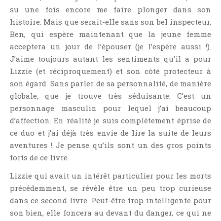
Point Lecture
su une fois encore me faire plonger dans son
Policier Et Suspense
histoire. Mais que serait-elle sans son bel inspecteur,
Ben, qui espère maintenant que la jeune femme
Post Apocalyptique
acceptera un jour de l’épouser (je l’espère aussi !).
Rendez-Vous Livresques
J’aime toujours autant les sentiments qu’il a pour
Road-Book
Lizzie (et réciproquement) et son côté protecteur à
Roman
son égard. Sans parler de sa personnalité, de manière
Roman D'apprentissage
globale, que je trouve très séduisante. C’est un
personnage masculin pour lequel j’ai beaucoup
Roman Noir
d’affection. En réalité je suis complètement éprise de
Romance
ce duo et j’ai déjà très envie de lire la suite de leurs
Romance Contemporaine
aventures ! Je pense qu’ils sont un des gros points
SF Et Fantasy
forts de ce livre.
Sociologie
Lizzie qui avait un intérêt particulier pour les morts
Surnaturel
précédemment, se révèle être un peu trop curieuse
Swaps Et Challenges
dans ce second livre. Peut-être trop intelligente pour
son bien, elle foncera au devant du danger, ce qui ne
Tag