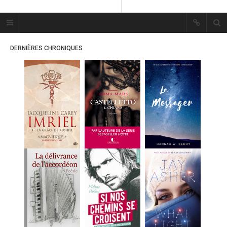
Plume Bleue
« Les mots sont les passants
DERNIÈRES CHRONIQUES
mystérieux de l’âme. »
« Les mots sont les passants
mystérieux de l’âme. »
ACCUEIL
LES PLUMES
ERIKA
MES FUTURES
LECTURES
MES CRITIQUES
MES ARTICLES
MARION