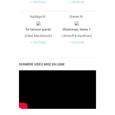
+ de livres
+ de livres
Nadège lit :
Steven lit :
Te laisser partir
Illuminae, tome 1
(
Clare Mackintosh
)
(
Kristoff & Kaufman
)
+ de livres
+ de livres
DERNIÈRE VIDÉO MISE EN LIGNE