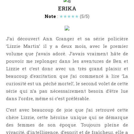
Jeunesse
ERIKA
LGBT
Note
:
★★★★★
(5/5)
Light Novel
Littérature Belge
J’ai découvert Ann Granger et sa série policière
Littérature Classique
‘Lizzie Martin’ il y a deux mois, avec le premier
Littérature Contemporaine
volume que j’avais adoré. J’avais vraiment hâte de
Littérature Étrangère
pouvoir me replonger dans les aventures de Ben et
Littérature Française
Lizzie et c’est donc avec un très grand plaisir et
Littérature Gay
beaucoup d’excitation que j’ai commencé à lire ‘La
curiosité est un péché mortel’, le second volet de cette
Littérature Lesbienne
série qui n’a pas nécessairement besoin d’être lue
Manga
dans l’ordre, même si c’est préférable.
New Adult
C’est avec beaucoup de joie que j’ai retrouvé cette
Nouvelle
chère Lizzie, cette héroïne unique qui se démarque
Paranormal
des femmes de son époque. Toujours pleine de
Poésie
vivacité, d’intelligence, d’esprit et de fraîcheur, elle a