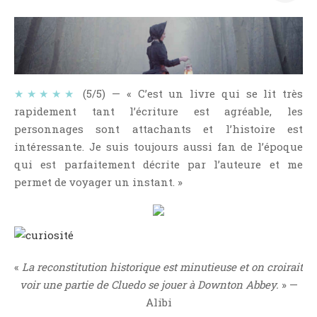
NOS VIDÉOS
RENDEZ-VOUS LIVRESQUES
SWAPS & CHALLENGES
LES TAGS
QUI SOMMES-NOUS ?
★★★★★
(5/5) — « C’est un livre qui se lit très
rapidement tant l’écriture est agréable, les
CONCOURS
personnages sont attachants et l’histoire est
LIENS
intéressante. Je suis toujours aussi fan de l’époque
CONTACT
qui est parfaitement décrite par l’auteure et me
permet de voyager un instant. »
CATÉGORIES
Amitié
Articles D'Erika
Articles De Marion
«
La reconstitution historique est minutieuse et on croirait
Articles De Nadège
voir une partie de Cluedo se jouer à Downton Abbey.
» —
Articles De Steven
Alibi