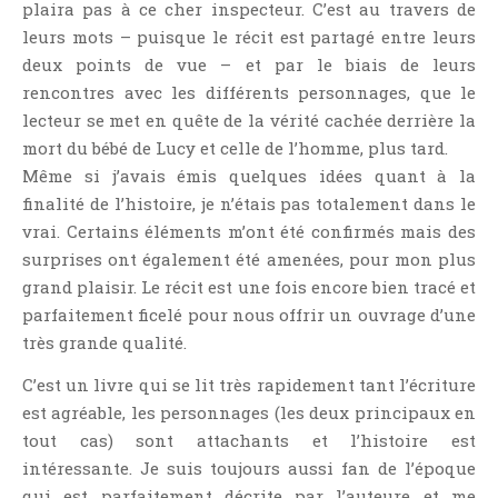
plaira pas à ce cher inspecteur. C’est au travers de
Témoignage
leurs mots – puisque le récit est partagé entre leurs
Théâtre
deux points de vue – et par le biais de leurs
Thriller
rencontres avec les différents personnages, que le
Thriller Psychologique
lecteur se met en quête de la vérité cachée derrière la
mort du bébé de Lucy et celle de l’homme, plus tard.
Throwback Thursday Livresque
Même si j’avais émis quelques idées quant à la
Top Ten Tuesday
finalité de l’histoire, je n’étais pas totalement dans le
Wish-List
vrai. Certains éléments m’ont été confirmés mais des
Young Adult
surprises ont également été amenées, pour mon plus
grand plaisir. Le récit est une fois encore bien tracé et
parfaitement ficelé pour nous offrir un ouvrage d’une
très grande qualité.
C’est un livre qui se lit très rapidement tant l’écriture
est agréable, les personnages (les deux principaux en
tout cas) sont attachants et l’histoire est
intéressante. Je suis toujours aussi fan de l’époque
qui est parfaitement décrite par l’auteure et me