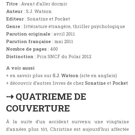
Aventure
Titre
: Avant d’aller dormir
Auteur
: S.J. Watson
Bande Dessinée
Editeur
: Sonatine et Pocket
Bibliothèque De A À Z
Genre
: littérature étrangère, thriller psychologique
Bilan
Parution originale
: avril 2011
Biographie Et Autobiographie
Parution française
: mai 2011
Biographie Fictionnelle
Nombre de pages
: 400
Distinction
: Prix SNCF du Polar 2012
Bit-Lit
C'est Lundi, Que Lisez-Vous ?
A voir aussi
Chick-Lit
+ en savoir plus sur
S.J. Watson
(site en anglais)
+ découvrir d’autres livres de chez
Sonatine
et
Pocket
Classique
Comédie
⇢ QUATRIEME DE
Concours
COUVERTURE
Conte
Contemporain
À la suite d’un accident survenu une vingtaine
Coup De Coeur
d’années plus tôt, Christine est aujourd’hui affectée