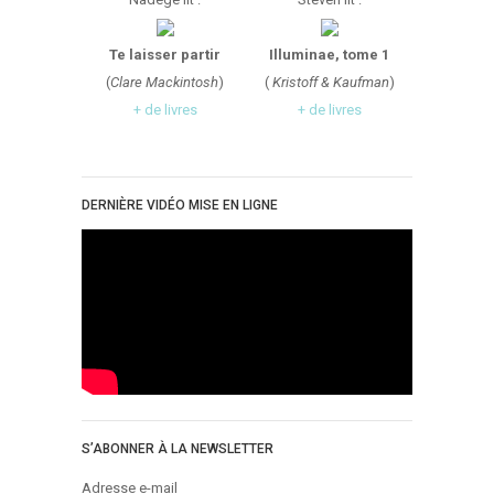
Te laisser partir
Illuminae, tome 1
(
Clare Mackintosh
)
(
Kristoff & Kaufman
)
+ de livres
+ de livres
DERNIÈRE VIDÉO MISE EN LIGNE
S’ABONNER À LA NEWSLETTER
Adresse e-mail