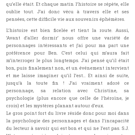
qu’elle était. Et chaque matin l’histoire se répète, elle
Point Lecture
oublie tout. J’ai donc vécu à travers elle et ses
Policier Et Suspense
pensées, cette difficile vie aux souvenirs éphémères.
Post Apocalyptique
L’histoire est bien ficelée et tient la route. Aussi,
Rendez-Vous Livresques
‘Avant d’aller dormir’ nous offre une variété de
Road-Book
personnages intéressants et j’ai pour ma part une
Roman
préférence pour Ben. C’est celui qui m’aura fait
Roman D'apprentissage
m’interroger le plus longtemps. J’ai pensé qu’il était
Roman Noir
bon, puis finalement non, et un événement intervient
et me laisse imaginer qu’il l’est… Et ainsi de suite,
Romance
jusqu’à la toute fin ! J’ai vraiment adoré ce
Romance Contemporaine
personnage, sa relation avec Christine, sa
SF Et Fantasy
psychologie (plus encore que celle de l’héroïne, je
Sociologie
crois) et les mystères planant autour d’eux.
Surnaturel
Le gros point fort du livre réside donc pour moi dans
la psychologie des personnages et dans l’incapacité
Swaps Et Challenges
du lecteur à savoir qui est bon et qui ne l’est pas. S.J.
Tag