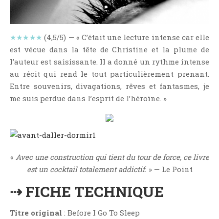
NOS VIDÉOS
RENDEZ-VOUS LIVRESQUES
SWAPS & CHALLENGES
★★★★★
(4,5/5) — « C’était une lecture intense car elle
est vécue dans la tête de Christine et la plume de
LES TAGS
l’auteur est saisissante. Il a donné un rythme intense
QUI SOMMES-NOUS ?
au récit qui rend le tout particulièrement prenant.
CONCOURS
Entre souvenirs, divagations, rêves et fantasmes, je
LIENS
me suis perdue dans l’esprit de l’héroïne. »
CONTACT
CATÉGORIES
Amitié
«
Avec une construction qui tient du tour de force, ce livre
Articles D'Erika
est un cocktail totalement addictif.
» — Le Point
Articles De Marion
⇢ FICHE TECHNIQUE
Articles De Nadège
Articles De Steven
Titre original
: Before I Go To Sleep