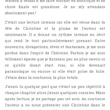
Watson a réussi à me faire tourner en bourrique et sa
Témoignage
chute finale est grandiose. Je ne m’y attendais
Théâtre
absolument pas !
Thriller
C’était une lecture intense car elle est vécue dans la
Thriller Psychologique
tête de Christine et la plume de l’auteur est
Throwback Thursday Livresque
saisissante. Il a donné un rythme intense au récit
qui rend le tout particulièrement prenant. Entre
Top Ten Tuesday
souvenirs, divagations, rêves et fantasmes, je me suis
Wish-List
perdue dans l’esprit de l’héroïne. Parfois je me suis
Young Adult
tellement égarée que je finissais par ne plus savoir si
ce qu’elle disait était vrai, si elle devenait
paranoïaque ou encore si elle était prise de folie.
J’étais dans la confusion la plus totale.
J’avais lu quelque part que c’était un peu répétitif à
chaque chapitre alors j’avais quelques craintes. Mais
après lecture, je ne partage pas cet avis. Au contraire
l’auteur a su nous présenter une Christine dans le