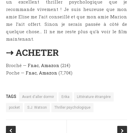
un excellent thriller psychologique que je
recommande vivement ! Je suis heureuse que mon
amie Elise me l’ait conseillé et que mon amie Marion
me l’ait offert. Sinon je serais passée à côté de
quelque chose… Il ne me reste plus qu’à voir le film
maintenant.
⇢ ACHETER
Broché —
Fnac
,
Amazon
(21€)
Poche —
Fnac
,
Amazon
(7,70€)
TAGS
Avant d'aller dormir
Erika
Littérature étrangère
pocket
S.J. Watson
Thriller psychologique