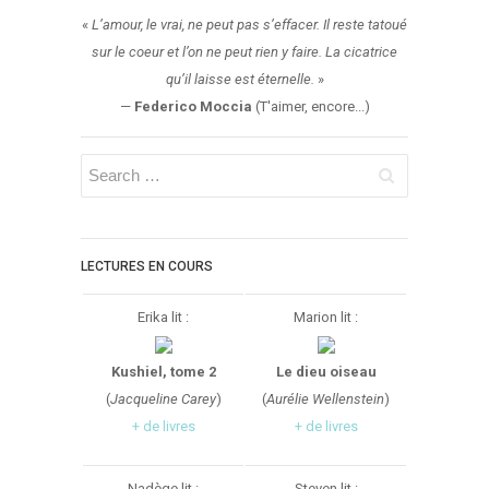
«
L’amour, le vrai, ne peut pas s’effacer. Il reste tatoué
sur le coeur et l’on ne peut rien y faire. La cicatrice
qu’il laisse est éternelle.
»
—
Federico Moccia
(T'aimer, encore...)
LECTURES EN COURS
Erika lit :
Marion lit :
Kushiel, tome 2
Le dieu oiseau
(
Jacqueline Carey
)
(
Aurélie Wellenstein
)
+ de livres
+ de livres
Nadège lit :
Steven lit :