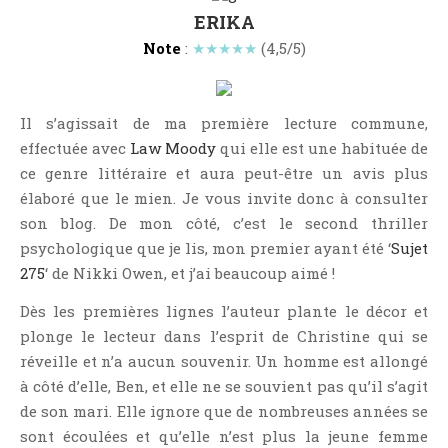
Jeunesse
ERIKA
LGBT
Note
:
★★★★★
(4,5/5)
Light Novel
Littérature Belge
Il s’agissait de ma première lecture commune,
Littérature Classique
effectuée avec
Law Moody
qui elle est une habituée de
Littérature Contemporaine
ce genre littéraire et aura peut-être un avis plus
Littérature Étrangère
élaboré que le mien. Je vous invite donc à consulter
Littérature Française
son blog. De mon côté, c’est le second thriller
psychologique que je lis, mon premier ayant été ‘
Sujet
Littérature Gay
275
‘ de Nikki Owen, et j’ai beaucoup aimé !
Littérature Lesbienne
Dès les premières lignes l’auteur plante le décor et
Manga
plonge le lecteur dans l’esprit de Christine qui se
New Adult
réveille et n’a aucun souvenir. Un homme est allongé
Nouvelle
à côté d’elle, Ben, et elle ne se souvient pas qu’il s’agit
Paranormal
de son mari. Elle ignore que de nombreuses années se
Poésie
sont écoulées et qu’elle n’est plus la jeune femme