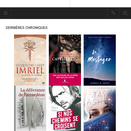
Plume Bleue
« Les mots sont les passants
DERNIÈRES CHRONIQUES
mystérieux de l’âme. »
« Les mots sont les passants
mystérieux de l’âme. »
ACCUEIL
LES PLUMES
ERIKA
MES FUTURES
LECTURES
MES CRITIQUES
MES ARTICLES
MARION