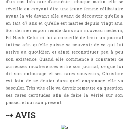
d’un cas très rare d’amnésie : chaque matin, elle se
Critiques Express
réveille en croyant être une jeune femme célibataire
Dark Erotica
ayant la vie devant elle, avant de découvrir qu’elle a
Développement Personnel
en fait 47 ans et qu’elle est mariée depuis vingt ans.
Drame
Son dernier espoir réside dans son nouveau médecin,
Dystopie
Ed Nash. Celui-ci lui a conseillé de tenir un journal
intime afin qu’elle puisse se souvenir de ce qui lui
Epistolaire
arrive au quotidien et ainsi reconstituer peu à peu
Erotique
son existence. Quand elle commence à constater de
Fait Divers
curieuses incohérences entre son journal, ce que lui
Fantastique
dit son entourage et ses rares souvenirs, Christine
Feel Good
est loin de se douter dans quel engrenage elle va
basculer. Très vite elle va devoir remettre en question
Fraternité
ses rares certitudes afin de faire la vérité sur son
Histoire De Vie
passé… et sur son présent.
Historique
⇢ AVIS
Horreur
Humour