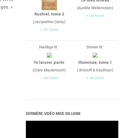
Le dieu oiseau
ges. »
(
Aurélie Wellenstein
)
Kushiel, tome 2
+ de livres
(
Jacqueline Carey
)
+ de livres
Nadège lit :
Steven lit :
Te laisser partir
Illuminae, tome 1
(
Clare Mackintosh
)
(
Kristoff & Kaufman
)
+ de livres
+ de livres
DERNIÈRE VIDÉO MISE EN LIGNE