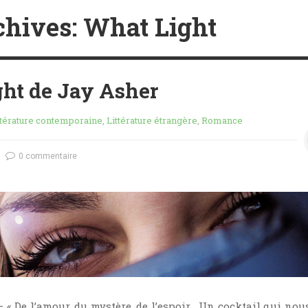
chives: What Light
ht de Jay Asher
ttérature contemporaine
,
Littérature étrangère
,
Romance
0 commentaire
— « De l’amour, du mystère, de l’espoir… Un cocktail qui nous