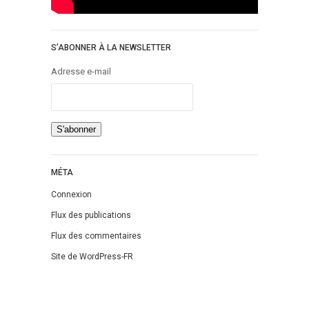
Jeunesse
LGBT
Light Novel
S’ABONNER À LA NEWSLETTER
Littérature Belge
Adresse e-mail
Littérature Classique
Littérature Contemporaine
Littérature Étrangère
Littérature Française
Littérature Gay
MÉTA
Littérature Lesbienne
Connexion
Manga
Flux des publications
New Adult
Flux des commentaires
Nouvelle
Site de WordPress-FR
Paranormal
Poésie