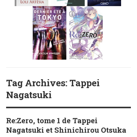
MES FUTURES
LECTURES
MES CRITIQUES
MES ARTICLES
NADÈGE
MES FUTURES
LECTURES
MES CRITIQUES
MES ARTICLES
STEVEN
Tag Archives: Tappei
MES FUTURES
Nagatsuki
LECTURES
MES CRITIQUES
MES ARTICLES
Re:Zero, tome 1 de Tappei
NOS CRITIQUES
Nagatsuki et Shinichirou Otsuka
NOS COUPS DE ♥