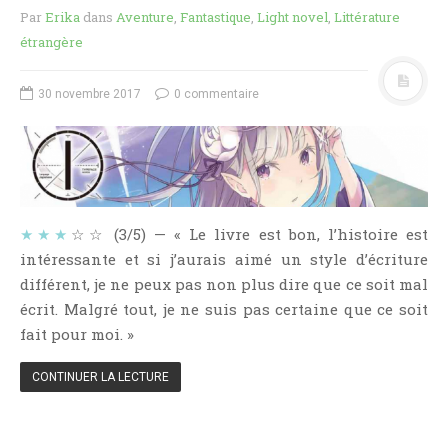
NOS VIDÉOS
Par
Erika
dans
Aventure
,
Fantastique
,
Light novel
,
Littérature
RENDEZ-VOUS LIVRESQUES
étrangère
SWAPS & CHALLENGES
30 novembre 2017
0 commentaire
LES TAGS
QUI SOMMES-NOUS ?
CONCOURS
LIENS
CONTACT
★★★
☆☆ (3/5) — « Le livre est bon, l’histoire est
intéressante et si j’aurais aimé un style d’écriture
CATÉGORIES
différent, je ne peux pas non plus dire que ce soit mal
Amitié
écrit. Malgré tout, je ne suis pas certaine que ce soit
fait pour moi. »
Articles D'Erika
Articles De Marion
CONTINUER LA LECTURE
Articles De Nadège
Articles De Steven