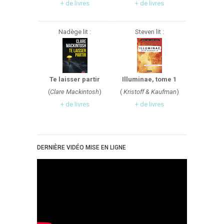
+ de livres
+ de livres
Critiques Express
Dark Erotica
Nadège lit :
Steven lit :
Développement Personnel
Drame
Dystopie
Epistolaire
Te laisser partir
Illuminae, tome 1
(
Clare Mackintosh
)
(
Kristoff & Kaufman
)
Erotique
+ de livres
+ de livres
Fait Divers
Fantastique
Feel Good
DERNIÈRE VIDÉO MISE EN LIGNE
Fraternité
Histoire De Vie
Historique
Horreur
Humour