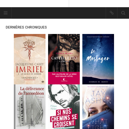
Plume Bleue
« Les mots sont les passants
DERNIÈRES CHRONIQUES
mystérieux de l’âme. »
« Les mots sont les passants
mystérieux de l’âme. »
ACCUEIL
LES PLUMES
ERIKA
MES FUTURES
LECTURES
MES CRITIQUES
MES ARTICLES
MARION