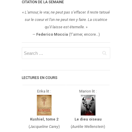
Aventure
CITATION DE LA SEMAINE
Bande Dessinée
«
L’amour, le vrai, ne peut pas s’effacer. Il reste tatoué
Bibliothèque De A À Z
sur le coeur et l’on ne peut rien y faire. La cicatrice
qu’il laisse est éternelle.
»
Bilan
—
Federico Moccia
(T'aimer, encore...)
Biographie Et Autobiographie
Biographie Fictionnelle
Bit-Lit
C'est Lundi, Que Lisez-Vous ?
Chick-Lit
LECTURES EN COURS
Classique
Comédie
Erika lit :
Marion lit :
Concours
Conte
Contemporain
Kushiel, tome 2
Le dieu oiseau
Coup De Coeur
(
Jacqueline Carey
)
(
Aurélie Wellenstein
)