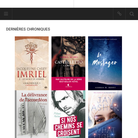
Plume Bleue
« Les mots sont les passants
DERNIÈRES CHRONIQUES
mystérieux de l’âme. »
« Les mots sont les passants
mystérieux de l’âme. »
ACCUEIL
LES PLUMES
ERIKA
MES FUTURES
LECTURES
MES CRITIQUES
MES ARTICLES
MARION