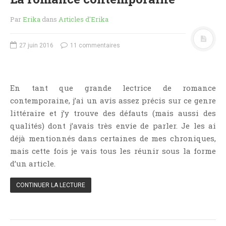
Aventure
Bande Dessinée
Par
Erika
dans
Articles d'Erika
Bibliothèque De A À Z
27 juin 2016
11 commentaires
Bilan
Biographie Et Autobiographie
Biographie Fictionnelle
En tant que grande lectrice de romance
Bit-Lit
contemporaine, j’ai un avis assez précis sur ce genre
C'est Lundi, Que Lisez-Vous ?
littéraire et j’y trouve des défauts (mais aussi des
Chick-Lit
qualités) dont j’avais très envie de parler. Je les ai
déjà mentionnés dans certaines de mes chroniques,
Classique
mais cette fois je vais tous les réunir sous la forme
Comédie
d’un article.
Concours
Conte
CONTINUER LA LECTURE
Contemporain
Coup De Coeur