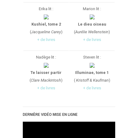
Erika lit :
Marion lit :
Kushiel, tome 2
Le dieu oiseau
(
Jacqueline Carey
)
(
Aurélie Wellenstein
)
+ de livres
+ de livres
Nadège lit :
Steven lit :
Te laisser partir
Illuminae, tome 1
(
Clare Mackintosh
)
(
Kristoff & Kaufman
)
+ de livres
+ de livres
DERNIÈRE VIDÉO MISE EN LIGNE