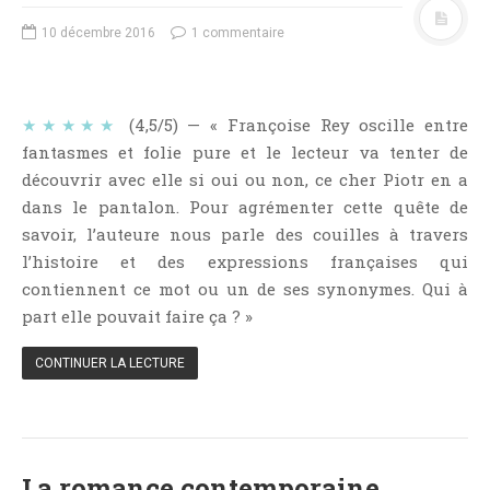
NOS VIDÉOS
10 décembre 2016
1 commentaire
RENDEZ-VOUS LIVRESQUES
SWAPS & CHALLENGES
LES TAGS
★★★★★
(4,5/5) — « Françoise Rey oscille entre
QUI SOMMES-NOUS ?
fantasmes et folie pure et le lecteur va tenter de
CONCOURS
découvrir avec elle si oui ou non, ce cher Piotr en a
dans le pantalon. Pour agrémenter cette quête de
LIENS
savoir, l’auteure nous parle des couilles à travers
CONTACT
l’histoire et des expressions françaises qui
contiennent ce mot ou un de ses synonymes. Qui à
CATÉGORIES
part elle pouvait faire ça ? »
Amitié
CONTINUER LA LECTURE
Articles D'Erika
Articles De Marion
Articles De Nadège
Articles De Steven
La romance contemporaine