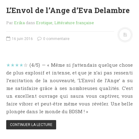
Critiques Express
L’Envol de l’Ange d’Eva Delambre
Dark Erotica
Développement Personnel
Par
Erika
dans
Erotique
,
Littérature française
Drame
16 juin 2016
0 commentaire
Dystopie
Epistolaire
Erotique
★★★★
☆ (4/5) — « Même si j’attendais quelque chose
Fait Divers
de plus explosif et intense, et que je n’ai pas ressenti
Fantastique
l’excitation de la nouveauté, ‘L’Envol de l’Ange’ a su
Feel Good
me satisfaire grâce à ses nombreuses qualités. C’est
un excellent ouvrage qui saura vous captiver, vous
Fraternité
faire vibrer et peut-être même vous révéler. Une belle
Histoire De Vie
plongée dans le monde du BDSM ! »
Historique
Horreur
CONTINUER LA LECTURE
Humour