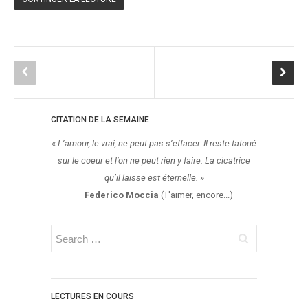
Témoignage
Théâtre
Thriller
Thriller Psychologique
Throwback Thursday Livresque
Top Ten Tuesday
CITATION DE LA SEMAINE
Wish-List
«
L’amour, le vrai, ne peut pas s’effacer. Il reste tatoué
Young Adult
sur le coeur et l’on ne peut rien y faire. La cicatrice
qu’il laisse est éternelle.
»
—
Federico Moccia
(T'aimer, encore...)
LECTURES EN COURS