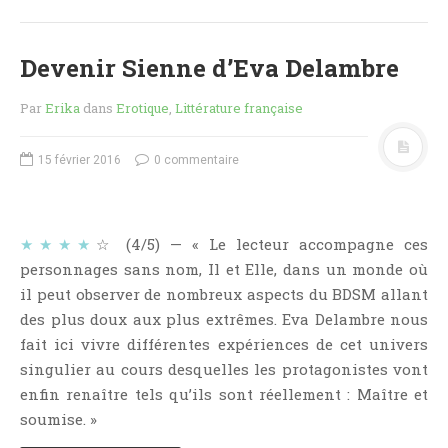
Jeunesse
LGBT
Devenir Sienne d’Eva Delambre
Light Novel
Littérature Belge
Par
Erika
dans
Erotique
,
Littérature française
Littérature Classique
Littérature Contemporaine
15 février 2016
0 commentaire
Littérature Étrangère
Littérature Française
★★★★
☆ (4/5) — « Le lecteur accompagne ces
Littérature Gay
personnages sans nom, Il et Elle, dans un monde où
Littérature Lesbienne
il peut observer de nombreux aspects du BDSM allant
Manga
des plus doux aux plus extrêmes. Eva Delambre nous
New Adult
fait ici vivre différentes expériences de cet univers
singulier au cours desquelles les protagonistes vont
Nouvelle
enfin renaître tels qu’ils sont réellement : Maître et
Paranormal
soumise. »
Poésie