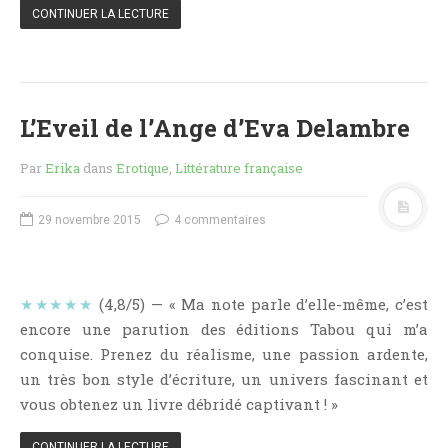
Point Lecture
CONTINUER LA LECTURE
Policier Et Suspense
Post Apocalyptique
Rendez-Vous Livresques
L’Eveil de l’Ange d’Eva Delambre
Road-Book
Roman
Par
Erika
dans
Erotique
,
Littérature française
Roman D'apprentissage
29 novembre 2015
4 commentaires
Roman Noir
Romance
Romance Contemporaine
★★★★★
(4,8/5) — « Ma note parle d’elle-même, c’est
SF Et Fantasy
encore une parution des éditions Tabou qui m’a
Sociologie
conquise. Prenez du réalisme, une passion ardente,
Surnaturel
un très bon style d’écriture, un univers fascinant et
Swaps Et Challenges
vous obtenez un livre débridé captivant ! »
Tag
CONTINUER LA LECTURE