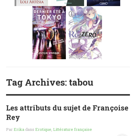
MES FUTURES
LECTURES
MES CRITIQUES
MES ARTICLES
NADÈGE
MES FUTURES
LECTURES
MES CRITIQUES
MES ARTICLES
STEVEN
Tag Archives: tabou
MES FUTURES
LECTURES
MES CRITIQUES
Les attributs du sujet de Françoise
MES ARTICLES
Rey
NOS CRITIQUES
Par
Erika
dans
Erotique
,
Littérature française
NOS COUPS DE ♥