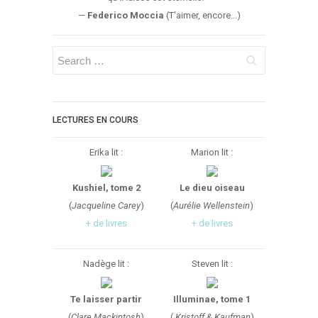
Aventure
—
Federico Moccia
(T'aimer, encore...)
Bande Dessinée
Bibliothèque De A À Z
Bilan
Biographie Et Autobiographie
Biographie Fictionnelle
LECTURES EN COURS
Bit-Lit
Erika lit :
Marion lit :
C'est Lundi, Que Lisez-Vous ?
Chick-Lit
Kushiel, tome 2
Le dieu oiseau
Classique
(
Jacqueline Carey
)
(
Aurélie Wellenstein
)
Comédie
+ de livres
+ de livres
Concours
Conte
Nadège lit :
Steven lit :
Contemporain
Te laisser partir
Illuminae, tome 1
Coup De Coeur
(
Clare Mackintosh
)
(
Kristoff & Kaufman
)