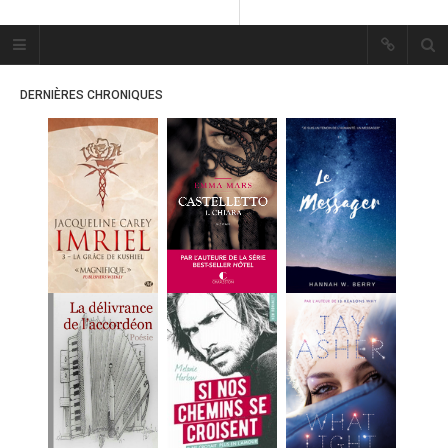
Plume Bleue
« Les mots sont les passants
DERNIÈRES CHRONIQUES
mystérieux de l’âme. »
« Les mots sont les passants
mystérieux de l’âme. »
ACCUEIL
LES PLUMES
ERIKA
MES FUTURES
LECTURES
MES CRITIQUES
MES ARTICLES
MARION