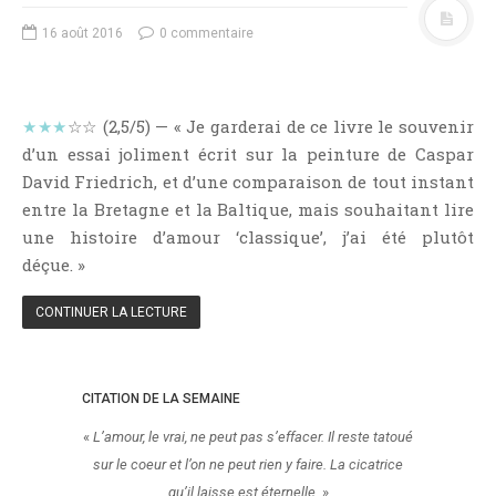
NOS VIDÉOS
16 août 2016
0 commentaire
RENDEZ-VOUS LIVRESQUES
SWAPS & CHALLENGES
LES TAGS
★★★
☆☆ (2,5/5) — « Je garderai de ce livre le souvenir
QUI SOMMES-NOUS ?
d’un essai joliment écrit sur la peinture de Caspar
CONCOURS
David Friedrich, et d’une comparaison de tout instant
entre la Bretagne et la Baltique, mais souhaitant lire
LIENS
une histoire d’amour ‘classique’, j’ai été plutôt
CONTACT
déçue. »
CATÉGORIES
CONTINUER LA LECTURE
Amitié
Articles D'Erika
CITATION DE LA SEMAINE
Articles De Marion
Articles De Nadège
«
L’amour, le vrai, ne peut pas s’effacer. Il reste tatoué
sur le coeur et l’on ne peut rien y faire. La cicatrice
Articles De Steven
qu’il laisse est éternelle.
»