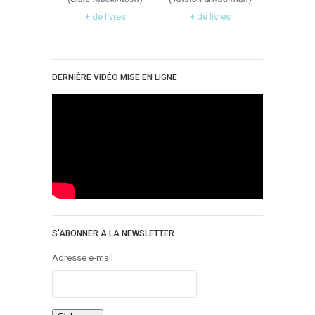
Critiques Express
+ de livres
+ de livres
Dark Erotica
Développement Personnel
Drame
DERNIÈRE VIDÉO MISE EN LIGNE
Dystopie
Epistolaire
Erotique
Fait Divers
Fantastique
Feel Good
Fraternité
S’ABONNER À LA NEWSLETTER
Histoire De Vie
Adresse e-mail
Historique
Horreur
Humour