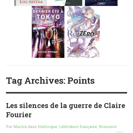
MES FUTURES
LECTURES
MES CRITIQUES
MES ARTICLES
NADÈGE
MES FUTURES
LECTURES
MES CRITIQUES
MES ARTICLES
STEVEN
Tag Archives: Points
MES FUTURES
LECTURES
MES CRITIQUES
Les silences de la guerre de Claire
MES ARTICLES
Fourier
NOS CRITIQUES
Par
Marion
dans
Historique
,
Littérature française
,
Romance
NOS COUPS DE ♥